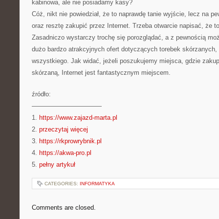
kabinowa, ale nie posiadamy kasy?
Cóż, nikt nie powiedział, że to naprawdę tanie wyjście, lecz na p
oraz resztę zakupić przez Internet. Trzeba otwarcie napisać, że 
Zasadniczo wystarczy trochę się porozglądać, a z pewnością możn
dużo bardzo atrakcyjnych ofert dotyczących torebek skórzanych, 
wszystkiego. Jak widać, jeżeli poszukujemy miejsca, gdzie zaku
skórzaną, Internet jest fantastycznym miejscem.
źródło:
———————————
1.
https://www.zajazd-marta.pl
2.
przeczytaj więcej
3.
https://rkprowrybnik.pl
4.
https://akwa-pro.pl
5.
pełny artykuł
CATEGORIES:
INFORMATYKA
Comments are closed.