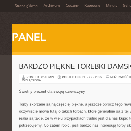
Archiwum
Godziny
Kategorie
Minuty
Sek
Strona główna
PANEL
BARDZO PIĘKNE TOREBKI DAMSK
POSTED BY ADMIN
POSTED ON CZE - 29 - 2025
MOŻLIWOŚĆ 
WYŁĄCZONA
Świetny prezent dla swojej dziewczyny
Torby skórzane są najczęściej piękne, a jeszcze oprócz tego re
oczywiście mowa tutaj o takich torbach, które generalnie są z tej
realia są takie, że w wielu przypadkach trudno jest dla nas kupić 
potrzebujemy. Co zatem robić, jeśli bardzo nas interesują torby s