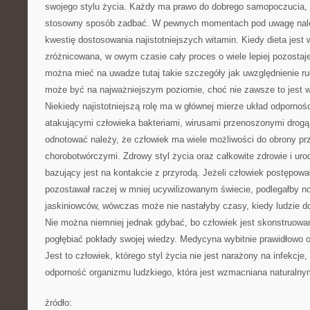
swojego stylu życia. Każdy ma prawo do dobrego samopoczucia, jeż
stosowny sposób zadbać. W pewnych momentach pod uwagę nale
kwestię dostosowania najistotniejszych witamin. Kiedy dieta jest
zróżnicowana, w owym czasie cały proces o wiele lepiej pozostaj
można mieć na uwadze tutaj takie szczegóły jak uwzględnienie r
może być na najważniejszym poziomie, choć nie zawsze to jest w
Niekiedy najistotniejszą rolę ma w głównej mierze układ odporno
atakującymi człowieka bakteriami, wirusami przenoszonymi drog
odnotować należy, że człowiek ma wiele możliwości do obrony pr
chorobotwórczymi. Zdrowy styl życia oraz całkowite zdrowie i uro
bazujący jest na kontakcie z przyrodą. Jeżeli człowiek postępował
pozostawał raczej w mniej ucywilizowanym świecie, podlegałby 
jaskiniowców, wówczas może nie nastałyby czasy, kiedy ludzie d
Nie można niemniej jednak gdybać, bo człowiek jest skonstruowa
pogłębiać pokłady swojej wiedzy. Medycyna wybitnie prawidłowo 
Jest to człowiek, którego styl życia nie jest narażony na infekcje
odporność organizmu ludzkiego, która jest wzmacniana naturalnymi
źródło: