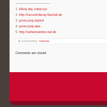
———————————
1.
kliknij aby zobaczyć
2.
http://second-decay-fanclub.de
3.
przeczytaj artykuł
4.
przeczytaj wpis
5.
http://sehenswertes-owl.de
CATEGORIES:
THAIFUN
Comments are closed.