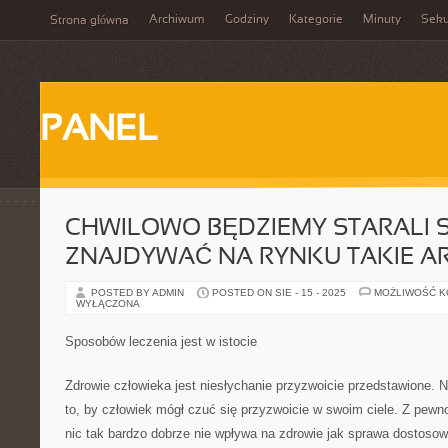
Archiwum
Godziny
Kategorie
Minuty
Sek
Strona główna
PANEL
CHWILOWO BĘDZIEMY STARALI S
ZNAJDYWAĆ NA RYNKU TAKIE A
POSTED BY ADMIN
POSTED ON SIE - 15 - 2025
MOŻLIWOŚĆ 
WYŁĄCZONA
Sposobów leczenia jest w istocie
Zdrowie człowieka jest niesłychanie przyzwoicie przedstawione. 
to, by człowiek mógł czuć się przyzwoicie w swoim ciele. Z pewn
nic tak bardzo dobrze nie wpływa na zdrowie jak sprawa dostosow