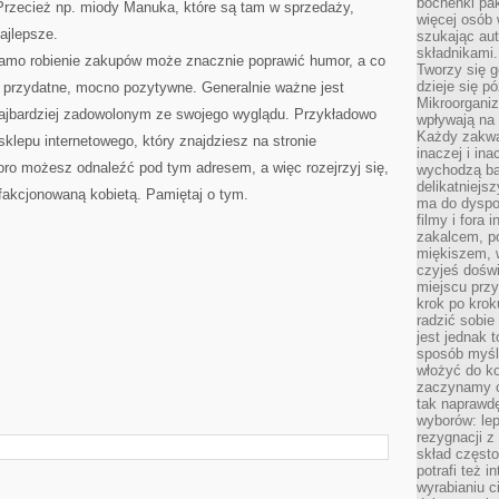
bochenki pak
 Przecież np. miody Manuka, które są tam w sprzedaży,
więcej osób
ajlepsze.
szukając aut
składnikami.
 samo robienie zakupów może znacznie poprawić humor, a co
Tworzy się g
dzieje się pó
o przydatne, mocno pozytywne. Generalnie ważne jest
Mikroorganiz
 najbardziej zadowolonym ze swojego wyglądu. Przykładowo
wpływają na 
Każdy zakwas
sklepu internetowego, który znajdziesz na stronie
inaczej i in
poro możesz odnaleźć pod tym adresem, a więc rozejrzyj się,
wychodzą ba
delikatniej
fakcjonowaną kobietą. Pamiętaj o tym.
ma do dyspoz
filmy i fora
zakalcem, p
miękiszem, 
czyjeś dośw
miejscu przy
krok po krok
radzić sobie
jest jednak 
sposób myśl
włożyć do ko
zaczynamy cz
tak naprawd
wyborów: le
rezygnacji z
skład często
potrafi też 
wyrabianiu 