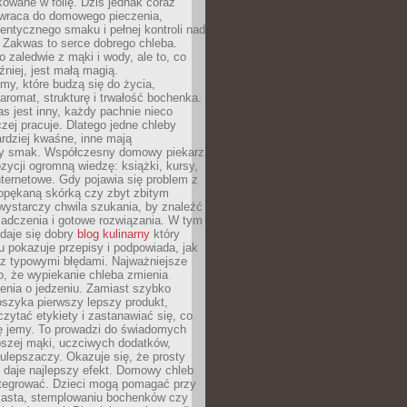
owane w folię. Dziś jednak coraz
 wraca do domowego pieczenia,
entycznego smaku i pełnej kontroli nad
 Zakwas to serce dobrego chleba.
o zaledwie z mąki i wody, ale to, co
źniej, jest małą magią.
my, które budzą się do życia,
aromat, strukturę i trwałość bochenka.
 jest inny, każdy pachnie nieco
aczej pracuje. Dlatego jedne chleby
rdziej kwaśne, inne mają
szy smak. Współczesny domowy piekarz
ycji ogromną wiedzę: książki, kursy,
 internetowe. Gdy pojawia się problem z
opękaną skórką czy zbyt zbitym
wystarczy chwila szukania, by znaleźć
iadczenia i gotowe rozwiązania. W tym
daje się dobry
blog kulinarny
który
u pokazuje przepisy i podpowiada, jak
 z typowymi błędami. Najważniejsze
to, że wypiekanie chleba zmienia
enia o jedzeniu. Zamiast szybko
szyka pierwszy lepszy produkt,
ytać etykiety i zastanawiać się, co
ę jemy. To prowadzi do świadomych
pszej mąki, uczciwych dodatków,
 ulepszaczy. Okazuje się, że prosty
 daje najlepszy efekt. Domowy chleb
integrować. Dzieci mogą pomagać przy
ciasta, stemplowaniu bochenków czy