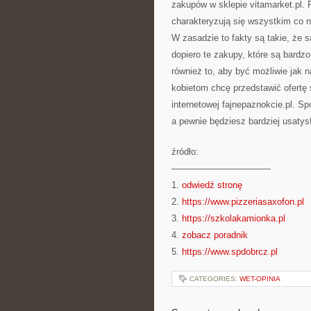
zakupów w sklepie vitamarket.pl.
charakteryzują się wszystkim co n
W zasadzie to fakty są takie, że
dopiero te zakupy, które są bardz
również to, aby być możliwie jak
kobietom chcę przedstawić ofertę 
internetowej fajnepaznokcie.pl. S
a pewnie będziesz bardziej usatys
źródło:
———————————
1.
odwiedź stronę
2.
https://www.pizzeriasaxofon.pl
3.
https://szkolakamionka.pl
4.
zobacz poradnik
5.
https://www.spdobrcz.pl
CATEGORIES:
WET-OPINIA