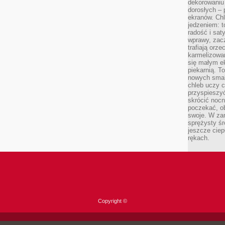
dekorowaniu 
dorosłych – 
ekranów. Chl
jedzeniem: t
radość i sat
wprawy, zac
trafiają orz
karmelizowan
się małym e
piekarnią. T
nowych smak
chleb uczy c
przyspieszyć
skrócić noc
poczekać, ob
swoje. W za
sprężysty śr
jeszcze ciep
rękach.
Copyright ©