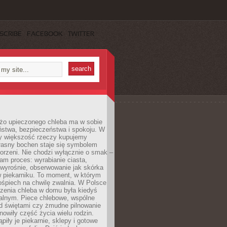
SCRIBE
FACEBOOK
TWITTER
żo upieczonego chleba ma w sobie
ństwa, bezpieczeństwa i spokoju. W
y większość rzeczy kupujemy
łasny bochen staje się symbolem
orzeni. Nie chodzi wyłącznie o smak –
am proces: wyrabianie ciasta,
 wyrośnie, obserwowanie jak skórka
w piekarniku. To moment, w którym
ośpiech na chwilę zwalnia. W Polsce
czenia chleba w domu była kiedyś
alnym. Piece chlebowe, wspólne
ed świętami czy żmudne pilnowanie
owiły część życia wielu rodzin.
piły je piekarnie, sklepy i gotowe