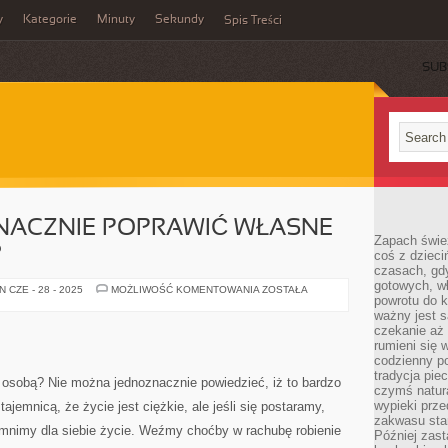
y
Kategorie
Minuty
Sekundy
Spis Treści
SUB
ZNACZNIE POPRAWIĆ WŁASNE
Zapach świe
?
coś z dzieci
czasach, gd
gotowych, w
CO
 CZE - 28 - 2025
MOŻLIWOŚĆ KOMENTOWANIA
ZOSTAŁA
powrotu do k
ROBIĆ,
ABY
ważny jest s
ZNACZNIE
czekanie aż
POPRAWIĆ
WŁASNE
rumieni się 
SAMOPOCZUCIE?
codzienny p
tradycja pie
 osobą? Nie można jednoznacznie powiedzieć, iż to bardzo
czymś natur
wypieki prz
 tajemnicą, że życie jest ciężkie, ale jeśli się postaramy,
zakwasu stan
mnimy dla siebie życie. Weźmy choćby w rachubę robienie
Później zastą