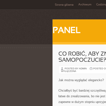
Archiwum
Godzin
Strona główna
PANEL
CO ROBIĆ, ABY 
SAMOPOCZUCIE
POSTED BY ADMIN
POSTED ON
WYŁĄCZONA
Jak można wyglądać elegancko?
Chciałbyś być bardziej szczęśliwą
łatwe do zrealizowania, bo nie jest
zapewne w dużym stopniu uprzyje