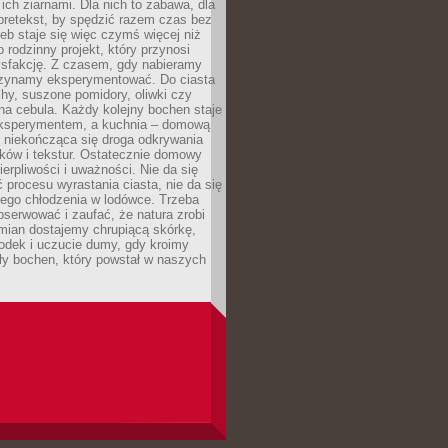
ich ziarnami. Dla nich to zabawa, dla
pretekst, by spędzić razem czas bez
eb staje się więc czymś więcej niż
o rodzinny projekt, który przynosi
ysfakcję. Z czasem, gdy nabieramy
zynamy eksperymentować. Do ciasta
echy, suszone pomidory, oliwki czy
a cebula. Każdy kolejny bochen staje
ksperymentem, a kuchnia – domową
o niekończąca się droga odkrywania
ów i tekstur. Ostatecznie domowy
ierpliwości i uważności. Nie da się
 procesu wyrastania ciasta, nie da się
nego chłodzenia w lodówce. Trzeba
serwować i zaufać, że natura zrobi
mian dostajemy chrupiącą skórkę,
odek i uczucie dumy, gdy kroimy
ły bochen, który powstał w naszych