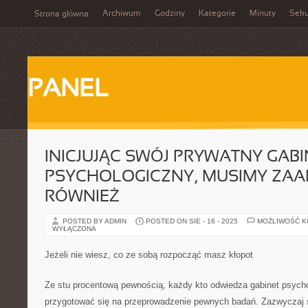
Archiwum
Godziny
Kategorie
Minuty
Sek
Strona główna
PANEL
INICJUJĄC SWÓJ PRYWATNY GABI
PSYCHOLOGICZNY, MUSIMY ZA
RÓWNIEŻ
POSTED BY ADMIN
POSTED ON SIE - 16 - 2025
MOŻLIWOŚĆ 
WYŁĄCZONA
Jeżeli nie wiesz, co ze sobą rozpocząć masz kłopot
Ze stu procentową pewnością, każdy kto odwiedza gabinet psycho
przygotować się na przeprowadzenie pewnych badań. Zazwyczaj są