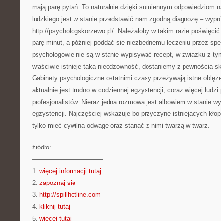
mają parę pytań. To naturalnie dzięki sumiennym odpowiedziom na
ludzkiego jest w stanie przedstawić nam zgodną diagnozę – wypr
http://psychologskorzewo.pl/. Należałoby w takim razie poświęcić 
parę minut, a później poddać się niezbędnemu leczeniu przez spec
psychologowie nie są w stanie wypisywać recept, w związku z t
właściwie istnieje taka nieodzowność, dostaniemy z pewnością sk
Gabinety psychologiczne ostatnimi czasy przeżywają istne oblężeni
aktualnie jest trudno w codziennej egzystencji, coraz więcej ludz
profesjonalistów. Nieraz jedna rozmowa jest albowiem w stanie wyb
egzystencji. Najczęściej wskazuje bo przyczynę istniejących kł
tylko mieć cywilną odwagę oraz stanąć z nimi twarzą w twarz.
źródło:
———————————
1.
więcej informacji tutaj
2.
zapoznaj się
3.
http://spillhotline.com
4.
kliknij tutaj
5.
więcej tutaj