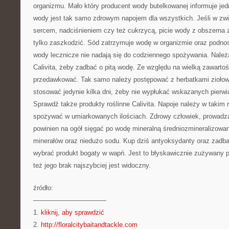
organizmu. Mało który producent wody butelkowanej informuje jed
wody jest tak samo zdrowym napojem dla wszystkich. Jeśli w zw
sercem, nadciśnieniem czy też cukrzycą, picie wody z obszerna
tylko zaszkodzić. Sód zatrzymuje wodę w organizmie oraz podnos
wody lecznicze nie nadają się do codziennego spożywania. Należ
Calivita, żeby zadbać o pitą wodę. Ze względu na wielką zawarto
przedawkować. Tak samo należy postępować z herbatkami ziołowy
stosować jedynie kilka dni, żeby nie wypłukać wskazanych pierw
Sprawdź także produkty roślinne Calivita. Napoje należy w takim 
spożywać w umiarkowanych ilościach. Zdrowy człowiek, prowadz
powinien na ogół sięgać po wodę mineralną średniozmineralizowan
minerałów oraz niedużo sodu. Kup dziś antyoksydanty oraz zadba
wybrać produkt bogaty w wapń. Jest to błyskawicznie zużywany pi
też jego brak najszybciej jest widoczny.
źródło:
———————————
1.
kliknij, aby sprawdzić
2.
http://floralcitybaitandtackle.com