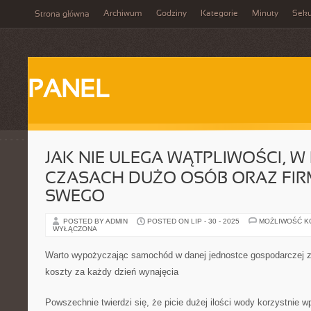
Archiwum
Godziny
Kategorie
Minuty
Sek
Strona główna
PANEL
JAK NIE ULEGA WĄTPLIWOŚCI, W
CZASACH DUŻO OSÓB ORAZ FIR
SWEGO
POSTED BY ADMIN
POSTED ON LIP - 30 - 2025
MOŻLIWOŚĆ 
WYŁĄCZONA
Warto wypożyczając samochód w danej jednostce gospodarczej 
koszty za każdy dzień wynajęcia
Powszechnie twierdzi się, że picie dużej ilości wody korzystnie 