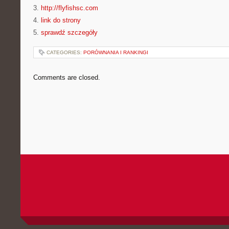
3.
http://flyfishsc.com
4.
link do strony
5.
sprawdź szczegóły
CATEGORIES:
PORÓWNANIA I RANKINGI
Comments are closed.