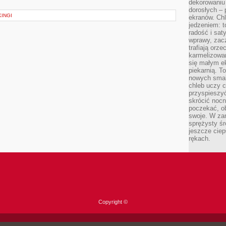
dekorowaniu 
dorosłych – 
INGI
ekranów. Chl
jedzeniem: t
radość i sat
wprawy, zac
trafiają orz
karmelizowan
się małym e
piekarnią. T
nowych smak
chleb uczy c
przyspieszyć
skrócić noc
poczekać, ob
swoje. W za
sprężysty śr
jeszcze ciep
rękach.
Copyright ©