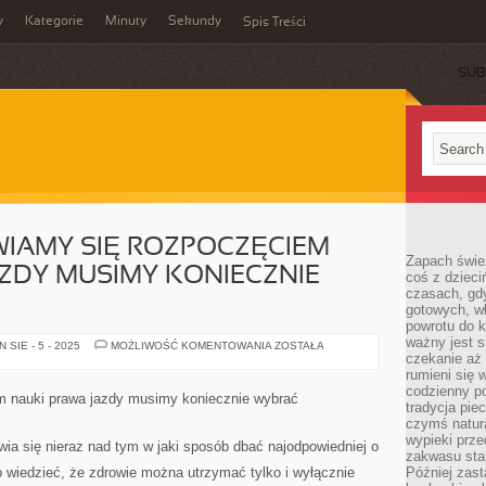
y
Kategorie
Minuty
Sekundy
Spis Treści
SUB
WIAMY SIĘ ROZPOCZĘCIEM
Zapach świe
ZDY MUSIMY KONIECZNIE
coś z dzieci
czasach, gd
gotowych, w
powrotu do k
ważny jest s
KIEDY
SIE - 5 - 2025
MOŻLIWOŚĆ KOMENTOWANIA
ZOSTAŁA
ZASTANAWIAMY
czekanie aż
SIĘ
rumieni się 
ROZPOCZĘCIEM
codzienny p
NAUKI
m nauki prawa jazdy musimy koniecznie wybrać
PRAWA
tradycja pie
JAZDY
czymś natur
MUSIMY
wypieki prz
KONIECZNIE
awia się nieraz nad tym w jaki sposób dbać najodpowiedniej o
WYTYPOWAĆ
zakwasu stan
o wiedzieć, że zdrowie można utrzymać tylko i wyłącznie
Później zastą