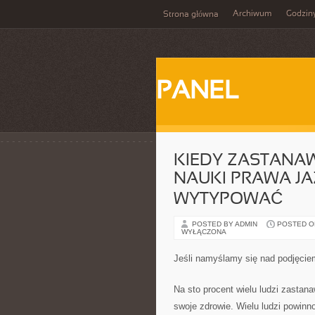
Archiwum
Godzin
Strona główna
PANEL
KIEDY ZASTANA
NAUKI PRAWA JA
WYTYPOWAĆ
POSTED BY ADMIN
POSTED ON 
WYŁĄCZONA
Jeśli namyślamy się nad podjęcie
Na sto procent wielu ludzi zastan
swoje zdrowie. Wielu ludzi powinn