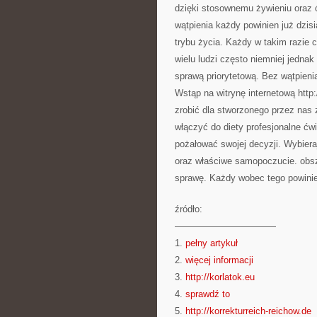
dzięki stosownemu żywieniu oraz
wątpienia każdy powinien już dzis
trybu życia. Każdy w takim razie
wielu ludzi często niemniej jednak
sprawą priorytetową. Bez wątpienia
Wstąp na witrynę internetową http
zrobić dla stworzonego przez nas 
włączyć do diety profesjonalne ćw
pożałować swojej decyzji. Wybier
oraz właściwe samopoczucie. obsze
sprawę. Każdy wobec tego powinie
źródło:
———————————
1.
pełny artykuł
2.
więcej informacji
3.
http://korlatok.eu
4.
sprawdź to
5.
http://korrekturreich-reichow.de