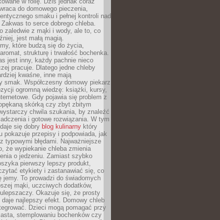
owane w folię. Dziś jednak coraz
 wraca do domowego pieczenia,
entycznego smaku i pełnej kontroli nad
 Zakwas to serce dobrego chleba.
o zaledwie z mąki i wody, ale to, co
źniej, jest małą magią.
my, które budzą się do życia,
aromat, strukturę i trwałość bochenka.
 jest inny, każdy pachnie nieco
aczej pracuje. Dlatego jedne chleby
rdziej kwaśne, inne mają
szy smak. Współczesny domowy piekarz
ycji ogromną wiedzę: książki, kursy,
 internetowe. Gdy pojawia się problem z
opękaną skórką czy zbyt zbitym
wystarczy chwila szukania, by znaleźć
iadczenia i gotowe rozwiązania. W tym
daje się dobry
blog kulinarny
który
u pokazuje przepisy i podpowiada, jak
 z typowymi błędami. Najważniejsze
to, że wypiekanie chleba zmienia
enia o jedzeniu. Zamiast szybko
szyka pierwszy lepszy produkt,
ytać etykiety i zastanawiać się, co
ę jemy. To prowadzi do świadomych
pszej mąki, uczciwych dodatków,
 ulepszaczy. Okazuje się, że prosty
 daje najlepszy efekt. Domowy chleb
integrować. Dzieci mogą pomagać przy
ciasta, stemplowaniu bochenków czy