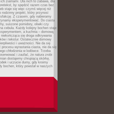
ich ziarnami. Dla nich to zabawa, dla
pretekst, by spędzić razem czas bez
eb staje się więc czymś więcej niż
o rodzinny projekt, który przynosi
ysfakcję. Z czasem, gdy nabieramy
zynamy eksperymentować. Do ciasta
echy, suszone pomidory, oliwki czy
a cebula. Każdy kolejny bochen staje
ksperymentem, a kuchnia – domową
o niekończąca się droga odkrywania
ów i tekstur. Ostatecznie domowy
ierpliwości i uważności. Nie da się
 procesu wyrastania ciasta, nie da się
nego chłodzenia w lodówce. Trzeba
serwować i zaufać, że natura zrobi
mian dostajemy chrupiącą skórkę,
odek i uczucie dumy, gdy kroimy
ły bochen, który powstał w naszych