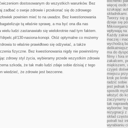
bochenki pak
 ćwiczeniom dostosowanym do wszystkich warunków. Bez
więcej osób
szukając aut
iaj zadbać o swoje zdrowie i przekonać się do zdrowego
składnikami.
 człowiek powinien mieć to na uwadze. Bez kwestionowania
Tworzy się g
dzieje się pó
 bagatelizuje tą właśnie sprawę, a ma być ona dla nas
Mikroorganiz
 wielu ludzi zastanawiało się wielokrotnie nad tym faktem.
wpływają na 
Każdy zakwas
://drpelc.pl/130-nasiona-konopi. Otóż optymalne co możemy
inaczej i in
wychodzą ba
zdrowia to właśnie prawidłowo się odżywiać, a także
delikatniej
iczenia fizyczne. Bez kwestionowania nigdy nie powinniśmy
ma do dyspoz
filmy i fora
ając zdrowy styl życia, wybieramy przede wszystkim zdrowie
zakalcem, p
rna szkoda, że tak mało ludzi zdaje sobie dzisiaj z tego
miękiszem, 
czyjeś dośw
n wiedzieć, że zdrowie jest bezcenne.
miejscu przy
krok po krok
radzić sobie
jest jednak 
sposób myśl
włożyć do ko
zaczynamy cz
tak naprawd
wyborów: le
rezygnacji z
skład często
potrafi też 
wyrabianiu 