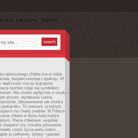
SCRIBE
FACEBOOK
TWITTER
żo upieczonego chleba ma w sobie
ństwa, bezpieczeństwa i spokoju. W
y większość rzeczy kupujemy
łasny bochen staje się symbolem
orzeni. Nie chodzi wyłącznie o smak –
am proces: wyrabianie ciasta,
 wyrośnie, obserwowanie jak skórka
w piekarniku. To moment, w którym
ośpiech na chwilę zwalnia. W Polsce
czenia chleba w domu była kiedyś
alnym. Piece chlebowe, wspólne
ed świętami czy żmudne pilnowanie
owiły część życia wielu rodzin.
piły je piekarnie, sklepy i gotowe