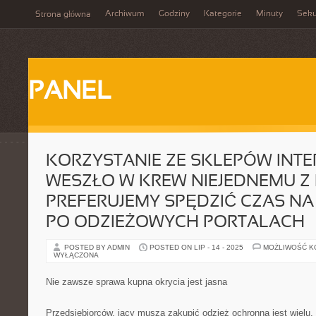
Archiwum
Godziny
Kategorie
Minuty
Sek
Strona główna
PANEL
KORZYSTANIE ZE SKLEPÓW INT
WESZŁO W KREW NIEJEDNEMU Z 
PREFERUJEMY SPĘDZIĆ CZAS N
PO ODZIEŻOWYCH PORTALACH
POSTED BY ADMIN
POSTED ON LIP - 14 - 2025
MOŻLIWOŚĆ 
WYŁĄCZONA
Nie zawsze sprawa kupna okrycia jest jasna
Przedsiębiorców, jacy muszą zakupić odzież ochronna jest wielu.