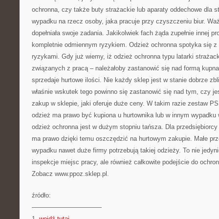
ochronna, czy także buty strażackie lub aparaty oddechowe dla s
wypadku na rzecz osoby, jaka pracuje przy czyszczeniu biur. Wa
dopełniała swoje zadania. Jakikolwiek fach żąda zupełnie innej pr
kompletnie odmiennym ryzykiem. Odzież ochronna spotyka się z 
ryzykami. Gdy już wiemy, iż odzież ochronna typu latarki strażack
związanych z pracą – należałoby zastanowić się nad formą kupna
sprzedaje hurtowe ilości. Nie każdy sklep jest w stanie dobrze zbli
właśnie wskutek tego powinno się zastanowić się nad tym, czy j
zakup w sklepie, jaki oferuje duże ceny. W takim razie zestaw PSP
odzież ma prawo być kupiona u hurtownika lub w innym wypadku 
odzież ochronna jest w dużym stopniu tańsza. Dla przedsiębiorcy
ma prawo dzięki temu oszczędzić na hurtowym zakupie. Małe prz
wypadku nawet duże firmy potrzebują takiej odzieży. To nie jedy
inspekcje miejsc pracy, ale również całkowite podejście do ochro
Zobacz www.ppoz.sklep.pl.
źródło:
———————————
1.
wejdź tutaj