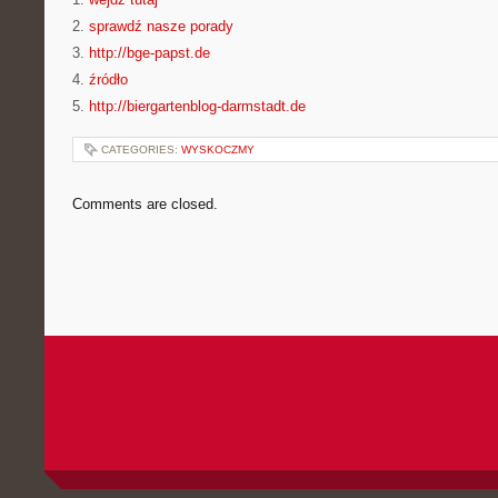
2.
sprawdź nasze porady
3.
http://bge-papst.de
4.
źródło
5.
http://biergartenblog-darmstadt.de
CATEGORIES:
WYSKOCZMY
Comments are closed.