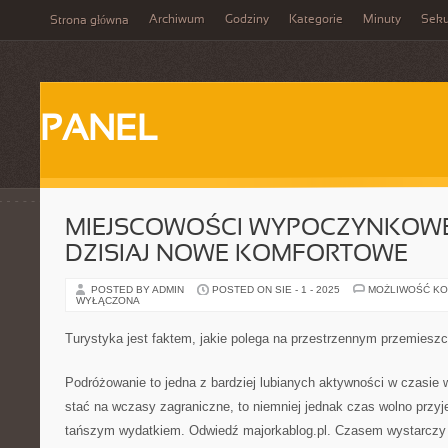
Archiwum
Godziny
Kategorie
Minuty
Sek
Strona główna
PANEL
MIEJSCOWOŚCI WYPOCZYNKOWE
DZISIAJ NOWE KOMFORTOWE
POSTED BY ADMIN
POSTED ON SIE - 1 - 2025
MOŻLIWOŚĆ K
WYŁĄCZONA
Turystyka jest faktem, jakie polega na przestrzennym przemieszcz
Podróżowanie to jedna z bardziej lubianych aktywności w czasie
stać na wczasy zagraniczne, to niemniej jednak czas wolno przy
tańszym wydatkiem. Odwiedź majorkablog.pl. Czasem wystarczy j