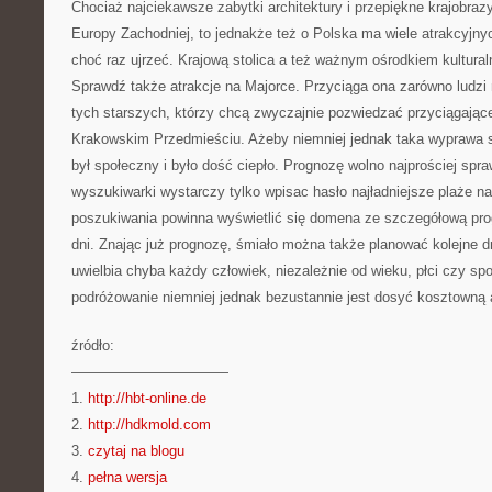
Chociaż najciekawsze zabytki architektury i przepiękne krajobraz
Europy Zachodniej, to jednakże też o Polska ma wiele atrakcyjnyc
choć raz ujrzeć. Krajową stolica a też ważnym ośrodkiem kultura
Sprawdź także atrakcje na Majorce. Przyciąga ona zarówno ludzi 
tych starszych, którzy chcą zwyczajnie pozwiedzać przyciągając
Krakowskim Przedmieściu. Ażeby niemniej jednak taka wyprawa si
był społeczny i było dość ciepło. Prognozę wolno najprościej spra
wyszukiwarki wystarczy tylko wpisac hasło najładniejsze plaże 
poszukiwania powinna wyświetlić się domena ze szczegółową pro
dni. Znając już prognozę, śmiało można także planować kolejne 
uwielbia chyba każdy człowiek, niezależnie od wieku, płci czy s
podróżowanie niemniej jednak bezustannie jest dosyć kosztowną 
źródło:
———————————
1.
http://hbt-online.de
2.
http://hdkmold.com
3.
czytaj na blogu
4.
pełna wersja