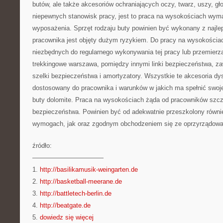
butów, ale także akcesoriów ochraniających oczy, twarz, uszy, gł
niepewnych stanowisk pracy, jest to praca na wysokościach wym
wyposażenia. Sprzęt rodzaju buty powinien być wykonany z najle
pracownika jest objęty dużym ryzykiem. Do pracy na wysokościa
niezbędnych do regularnego wykonywania tej pracy lub przemierza
trekkingowe warszawa, pomiędzy innymi linki bezpieczeństwa, za
szelki bezpieczeństwa i amortyzatory. Wszystkie te akcesoria dy
dostosowany do pracownika i warunków w jakich ma spełnić swoj
buty dolomite. Praca na wysokościach żąda od pracowników szc
bezpieczeństwa. Powinien być od adekwatnie przeszkolony równi
wymogach, jak oraz zgodnym obchodzeniem się ze oprzyrządow
źródło:
———————————
1.
http://basilikamusik-weingarten.de
2.
http://basketball-meerane.de
3.
http://battletech-berlin.de
4.
http://beatgate.de
5.
dowiedz się więcej