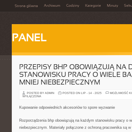
Archiwum
Godziny
Kategorie
Minuty
Sek
Strona główna
PANEL
PRZEPISY BHP OBOWIĄZUJĄ N
STANOWISKU PRACY O WIELE BAR
MNIEJ NIEBEZPIECZNYM
POSTED BY ADMIN
POSTED ON LIP - 14 - 2025
MOŻLIWOŚĆ 
WYŁĄCZONA
Kupowanie odpowiednich akcesoriów to spore wyzwanie
Rozporządzenia bhp obowiązują na każdym stanowisku pracy o wie
niebezpiecznym. Materiały połączone z ochroną pracownika są w 