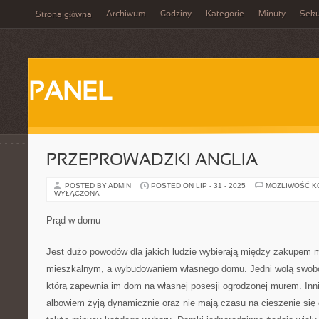
Archiwum
Godziny
Kategorie
Minuty
Sek
Strona główna
PANEL
PRZEPROWADZKI ANGLIA
POSTED BY ADMIN
POSTED ON LIP - 31 - 2025
MOŻLIWOŚĆ 
WYŁĄCZONA
Prąd w domu
Jest dużo powodów dla jakich ludzie wybierają między zakupem 
mieszkalnym, a wybudowaniem własnego domu. Jedni wolą swobod
którą zapewnia im dom na własnej posesji ogrodzonej murem. Inni
albowiem żyją dynamicznie oraz nie mają czasu na cieszenie si