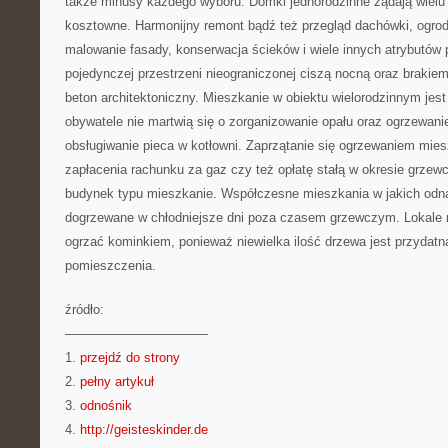
także minusy każdego wyboru. Domki jednorodzinne żądają wielu 
kosztowne. Harmonijny remont bądź też przegląd dachówki, ogrod
malowanie fasady, konserwacja ścieków i wiele innych atrybutów 
pojedynczej przestrzeni nieograniczonej ciszą nocną oraz brakie
beton architektoniczny. Mieszkanie w obiektu wielorodzinnym jes
obywatele nie martwią się o zorganizowanie opału oraz ogrzewan
obsługiwanie pieca w kotłowni. Zaprzątanie się ogrzewaniem mies
zapłacenia rachunku za gaz czy też opłatę stałą w okresie grze
budynek typu mieszkanie. Współczesne mieszkania w jakich odna
dogrzewane w chłodniejsze dni poza czasem grzewczym. Lokale 
ogrzać kominkiem, ponieważ niewielka ilość drzewa jest przydatn
pomieszczenia.
źródło:
———————————
1.
przejdź do strony
2.
pełny artykuł
3.
odnośnik
4.
http://geisteskinder.de