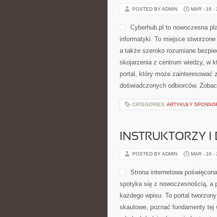
POSTED BY ADMIN
MAR - 16 -
Cyberhub.pl to nowoczesna plat
informatyki. To miejsce stworzone 
a także szeroko rozumiane bezpi
skojarzenia z centrum wiedzy, w k
portal, który może zainteresować z
doświadczonych odbiorców. Zobacz
CATEGORIES:
ARTYKUŁY SPONS
INSTRUKTORZY I
POSTED BY ADMIN
MAR - 16 -
Strona internetowa poświęcona
spotyka się z nowoczesnością, a p
każdego wpisu. To portal tworzony
skautowe, poznać fundamenty tej w