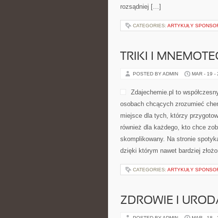
rozsądniej […]
CATEGORIES:
ARTYKUŁY SPONS
TRIKI I MNEMOTE
POSTED BY ADMIN
MAR - 19 -
Zdajechemie.pl to współczesny
osobach chcących zrozumieć chemi
miejsce dla tych, którzy przygotow
również dla każdego, kto chce zob
skomplikowany. Na stronie spotyk
dzięki którym nawet bardziej złożo
CATEGORIES:
ARTYKUŁY SPONS
ZDROWIE I UROD
POSTED BY ADMIN
MAR - 18 -