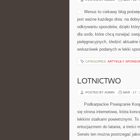
Wenus to ciekawy blog poświęco
jest ważne każdego dnia: na dobr
odkrywaniu sposobów, dzięki któr
dla osób, które chcą rozwijać swo
pielęgnacyjnych, śledzić aktualne 
wskazówek podanych w lekki spos
CATEGORIES:
ARTYKUŁY SPONS
LOTNICTWO
POSTED BY ADMIN
MAR - 17 -
Podkarpackie Powiązanie Koope
się strona internetowa, która konc
lekkimi statkami powietrznymi. To
entuzjazmem do latania, a treści
Serwis ten można postrzegać jako 