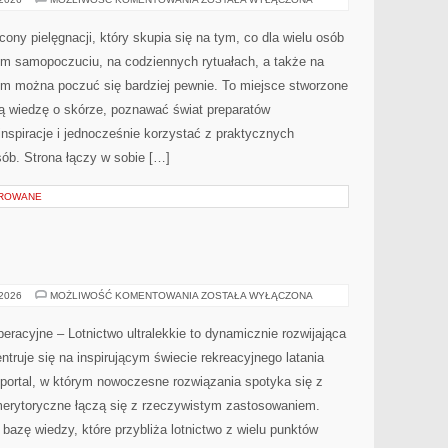
I
URODA
ny pielęgnacji, który skupia się na tym, co dla wielu osób
ym samopoczuciu, na codziennych rytuałach, a także na
ym można poczuć się bardziej pewnie. To miejsce stworzone
ją wiedzę o skórze, poznawać świat preparatów
inspiracje i jednocześnie korzystać z praktycznych
ób. Strona łączy w sobie […]
OROWANE
LOTNICTWO
 2026
MOŻLIWOŚĆ KOMENTOWANIA
ZOSTAŁA WYŁĄCZONA
racyjne – Lotnictwo ultralekkie to dynamicznie rozwijająca
entruje się na inspirującym świecie rekreacyjnego latania
 portal, w którym nowoczesne rozwiązania spotyka się z
 merytoryczne łączą się z rzeczywistym zastosowaniem.
bazę wiedzy, które przybliża lotnictwo z wielu punktów