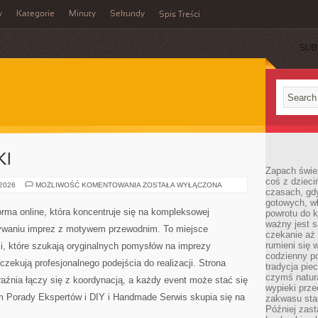
y
Kategorie
Minuty
Sekundy
Spis Treści
SUB
KI
Zapach świe
coś z dzieci
TRENDY
 2026
MOŻLIWOŚĆ KOMENTOWANIA
ZOSTAŁA WYŁĄCZONA
czasach, gd
I
NOWINKI
gotowych, w
orma online, która koncentruje się na kompleksowej
powrotu do k
ważny jest s
ywaniu imprez z motywem przewodnim. To miejsce
czekanie aż
rumieni się 
cji, które szukają oryginalnych pomysłów na imprezy
codzienny p
zekują profesjonalnego podejścia do realizacji. Strona
tradycja pie
czymś natur
aźnia łączy się z koordynacją, a każdy event może stać się
wypieki prz
 Porady Ekspertów i DIY i Handmade Serwis skupia się na
zakwasu stan
Później zastą