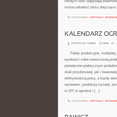
młodych ludzi odgrywają braterstw
można odnaleźć treści dotyczące 
CATEGORIES:
ARTYKUŁY SPONS
KALENDARZ OG
POSTED BY ADMIN
MAR - 16 -
Palety produkcyjne, multiplaty,
wyobrazić sobie nowoczesną produ
poświęcone praktycznym produkto
skali przydomowej, jak i towarowej
efektywnością pracy, a każdy elem
wysiewem, produkcją rozsady, prz
to DIY w ogrodzie i […]
CATEGORIES:
ARTYKUŁY SPONS