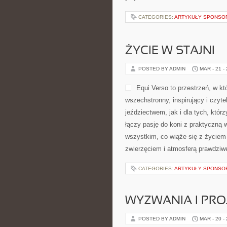
CATEGORIES:
ARTYKUŁY SPONS
ŻYCIE W STAJNI
POSTED BY ADMIN
MAR - 21 -
Equi Verso to przestrzeń, w k
wszechstronny, inspirujący i czyt
jeździectwem, jak i dla tych, którz
łączy pasję do koni z praktyczną
wszystkim, co wiąże się z życiem 
zwierzęciem i atmosferą prawdziw
CATEGORIES:
ARTYKUŁY SPONS
WYZWANIA I PR
POSTED BY ADMIN
MAR - 20 -