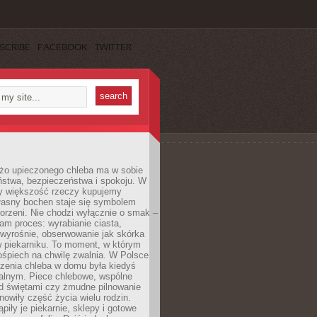
SCRIBE
FACEBOOK
TWITTER
żo upieczonego chleba ma w sobie
ństwa, bezpieczeństwa i spokoju. W
y większość rzeczy kupujemy
łasny bochen staje się symbolem
orzeni. Nie chodzi wyłącznie o smak –
am proces: wyrabianie ciasta,
 wyrośnie, obserwowanie jak skórka
w piekarniku. To moment, w którym
ośpiech na chwilę zwalnia. W Polsce
czenia chleba w domu była kiedyś
alnym. Piece chlebowe, wspólne
ed świętami czy żmudne pilnowanie
owiły część życia wielu rodzin.
piły je piekarnie, sklepy i gotowe