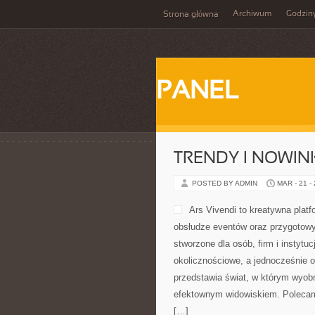
Archiwum
Godzin
Strona główna
PANEL
TRENDY I NOWIN
POSTED BY ADMIN
MAR - 21 -
Ars Vivendi to kreatywna platf
obsłudze eventów oraz przygotow
stworzone dla osób, firm i instytu
okolicznościowe, a jednocześnie oc
przedstawia świat, w którym wyobr
efektownym widowiskiem. Polecam
[…]