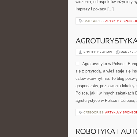
widzenia, od aspektów inżynieryj
Imprezy i pokazy […]
CATEGORIES:
ARTYKUŁY SPONS
AGROTURYSTYKA 
POSTED BY ADMIN
MAR - 17 -
Agroturystyka w Polsce i Euro
się z przyrodą, a wieś staje się i
człowiekowi rytmie. To blog pośw
gospodarstw, poznawaniu lokalnyc
Polsce, jak i w innych zakątkach 
agroturystyce w Polsce i Europie, 
CATEGORIES:
ARTYKUŁY SPONS
ROBOTYKA I AU