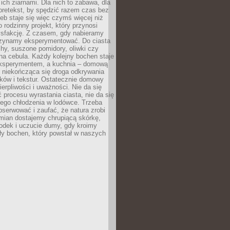
ich ziarnami. Dla nich to zabawa, dla
pretekst, by spędzić razem czas bez
eb staje się więc czymś więcej niż
o rodzinny projekt, który przynosi
ysfakcję. Z czasem, gdy nabieramy
zynamy eksperymentować. Do ciasta
echy, suszone pomidory, oliwki czy
a cebula. Każdy kolejny bochen staje
ksperymentem, a kuchnia – domową
o niekończąca się droga odkrywania
ów i tekstur. Ostatecznie domowy
ierpliwości i uważności. Nie da się
 procesu wyrastania ciasta, nie da się
nego chłodzenia w lodówce. Trzeba
serwować i zaufać, że natura zrobi
mian dostajemy chrupiącą skórkę,
odek i uczucie dumy, gdy kroimy
ły bochen, który powstał w naszych