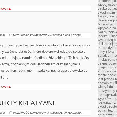
bochenki pak
więcej osób
szukając aut
OROWANE
składnikami.
Tworzy się g
dzieje się pó
Mikroorganiz
wpływają na 
Każdy zakwas
ŻYCIE
 2026
MOŻLIWOŚĆ KOMENTOWANIA
ZOSTAŁA WYŁĄCZONA
inaczej i in
W
wychodzą ba
STAJNI
delikatniej
tórym rzeczywistość jeździecka zostaje pokazany w sposób
ma do dyspoz
elny zarówno dla osób, które dopiero wchodzą do świata z
filmy i fora
zakalcem, p
y od lat żyją w rytmie ośrodka jeździeckiego. To blog, który
miękiszem, 
czyjeś dośw
 wiedzą, codziennym doświadczeniem oraz fascynacją
miejscu przy
wśród koni, treningiem, jazdą konną, relacją człowieka ze
krok po krok
radzić sobie
ej […]
jest jednak 
sposób myśl
włożyć do ko
OROWANE
zaczynamy cz
tak naprawd
wyborów: le
rezygnacji z
OJEKTY KREATYWNE
skład często
potrafi też 
WYZWANIA
 2026
MOŻLIWOŚĆ KOMENTOWANIA
ZOSTAŁA WYŁĄCZONA
wyrabianiu 
I