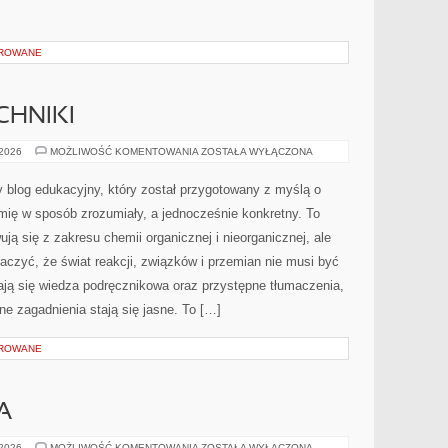
OROWANE
CHNIKI
TRIKI
 2026
MOŻLIWOŚĆ KOMENTOWANIA
ZOSTAŁA WYŁĄCZONA
I
MNEMOTECHNIKI
 blog edukacyjny, który został przygotowany z myślą o
ę w sposób zrozumiały, a jednocześnie konkretny. To
ują się z zakresu chemii organicznej i nieorganicznej, ale
aczyć, że świat reakcji, związków i przemian nie musi być
ają się wiedza podręcznikowa oraz przystępne tłumaczenia,
ne zagadnienia stają się jasne. To […]
OROWANE
A
ZDROWIE
 2026
MOŻLIWOŚĆ KOMENTOWANIA
ZOSTAŁA WYŁĄCZONA