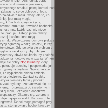
owane w folię. Dziś jednak coraz
 wraca do domowego pieczenia,
entycznego smaku i pełnej kontroli nad
 Zakwas to serce dobrego chleba.
o zaledwie z mąki i wody, ale to, co
źniej, jest małą magią.
my, które budzą się do życia,
aromat, strukturę i trwałość bochenka.
 jest inny, każdy pachnie nieco
aczej pracuje. Dlatego jedne chleby
rdziej kwaśne, inne mają
szy smak. Współczesny domowy piekarz
ycji ogromną wiedzę: książki, kursy,
 internetowe. Gdy pojawia się problem z
opękaną skórką czy zbyt zbitym
wystarczy chwila szukania, by znaleźć
iadczenia i gotowe rozwiązania. W tym
daje się dobry
blog kulinarny
który
u pokazuje przepisy i podpowiada, jak
 z typowymi błędami. Najważniejsze
to, że wypiekanie chleba zmienia
enia o jedzeniu. Zamiast szybko
szyka pierwszy lepszy produkt,
ytać etykiety i zastanawiać się, co
ę jemy. To prowadzi do świadomych
pszej mąki, uczciwych dodatków,
 ulepszaczy. Okazuje się, że prosty
 daje najlepszy efekt. Domowy chleb
integrować. Dzieci mogą pomagać przy
ciasta, stemplowaniu bochenków czy