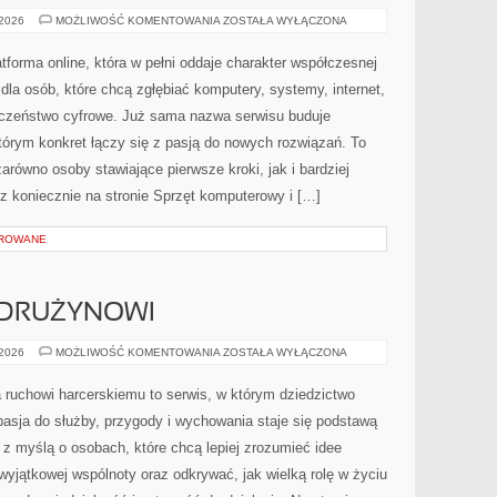
ROBOTYKA
 2026
MOŻLIWOŚĆ KOMENTOWANIA
ZOSTAŁA WYŁĄCZONA
I
AUTOMATYKA
forma online, która w pełni oddaje charakter współczesnej
dla osób, które chcą zgłębiać komputery, systemy, internet,
eczeństwo cyfrowe. Już sama nazwa serwisu buduje
tórym konkret łączy się z pasją do nowych rozwiązań. To
arówno osoby stawiające pierwsze kroki, jak i bardziej
 koniecznie na stronie Sprzęt komputerowy i […]
OROWANE
 DRUŻYNOWI
INSTRUKTORZY
 2026
MOŻLIWOŚĆ KOMENTOWANIA
ZOSTAŁA WYŁĄCZONA
I
DRUŻYNOWI
 ruchowi harcerskiemu to serwis, w którym dziedzictwo
asja do służby, przygody i wychowania staje się podstawą
 z myślą o osobach, które chcą lepiej zrozumieć idee
yjątkowej wspólnoty oraz odkrywać, jak wielką rolę w życiu