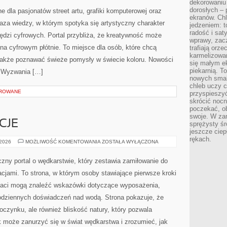
dekorowaniu 
PROJEKTY
KREATYWNE
dorosłych – 
e dla pasjonatów street artu, grafiki komputerowej oraz
ekranów. Chl
 baza wiedzy, w którym spotyka się artystyczny charakter
jedzeniem: t
radość i sat
zędzi cyfrowych. Portal przybliża, że kreatywność może
wprawy, zac
 na cyfrowym płótnie. To miejsce dla osób, które chcą
trafiają orz
karmelizowan
a także poznawać świeże pomysły w świecie koloru. Nowości
się małym e
piekarnią. T
 i Wyzwania […]
nowych smak
chleb uczy c
OROWANE
przyspieszyć
skrócić noc
poczekać, ob
swoje. W za
CJE
sprężysty śr
jeszcze ciep
rękach.
PRAWO
 2026
MOŻLIWOŚĆ KOMENTOWANIA
ZOSTAŁA WYŁĄCZONA
I
REGULACJE
zny portal o wędkarstwie, który zestawia zamiłowanie do
cjami. To strona, w którym osoby stawiające pierwsze kroki
naci mogą znaleźć wskazówki dotyczące wyposażenia,
odziennych doświadczeń nad wodą. Strona pokazuje, że
oczynku, ale również bliskość natury, który pozwala
k może zanurzyć się w świat wędkarstwa i zrozumieć, jak