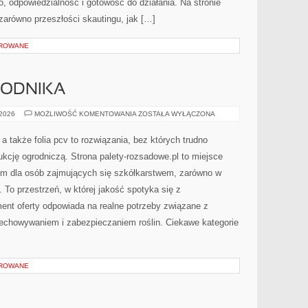
o, odpowiedzialność i gotowość do działania. Na stronie
zarówno przeszłości skautingu, jak […]
OROWANE
RODNIKA
KALENDARZ
 2026
MOŻLIWOŚĆ KOMENTOWANIA
ZOSTAŁA WYŁĄCZONA
OGRODNIKA
 a także folia pcv to rozwiązania, bez których trudno
kcję ogrodniczą. Strona palety-rozsadowe.pl to miejsce
m dla osób zajmujących się szkółkarstwem, zarówno w
. To przestrzeń, w której jakość spotyka się z
ent oferty odpowiada na realne potrzeby związane z
echowywaniem i zabezpieczaniem roślin. Ciekawe kategorie
OROWANE