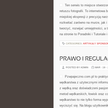
Ten serwis to miejsce stworzon
retuszu fotografii. To internetowa
miejskiej ekspresji z precyzją nar
rozkwitać zarówno na murze, jak i
tworzyć, rozwijać umiejętności, 
na stronie to Poradniki i Tutoriale
CATEGORIES:
ARTYKUŁY SPONS
PRAWO I REGULA
POSTED BY ADMIN
MAR - 19 -
Pzwpajeczno.com.pl to praktyc
wędkarstwa z użytecznymi informa
z wędką oraz doświadczeni pasjo
metod wędkarskich, łowisk oraz c
wędkarstwo to nie tylko forma wyp
wyciszyć się. Na blogu użytkowni