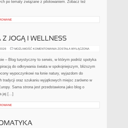
nych po tematy związane z pilotowaniem. Zobacz też
OROWANE
Z JOGĄ I WELLNESS
AGROTURYSTYKA
 2026
MOŻLIWOŚĆ KOMENTOWANIA
ZOSTAŁA WYŁĄCZONA
Z
JOGĄ
I
pie – Blog turystyczny to serwis, w którym podróż spotyka
WELLNESS
nspiracją do odkrywania świata w spokojniejszym, bliższym
ięcony wypoczynkowi na łonie natury, wyjazdom do
h tradycji oraz szukaniu wyjątkowych miejsc zarówno w
Europy. Sama strona jest przedstawiona jako blog o
a jej […]
OROWANE
TOMATYKA