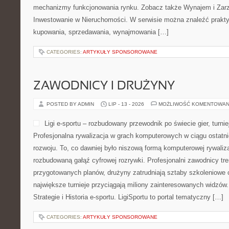
mechanizmy funkcjonowania rynku. Zobacz także Wynajem i Zarz
Inwestowanie w Nieruchomości. W serwisie można znaleźć prakty
kupowania, sprzedawania, wynajmowania […]
CATEGORIES:
ARTYKUŁY SPONSOROWANE
ZAWODNICY I DRUŻYNY
POSTED BY ADMIN
LIP - 13 - 2026
MOŻLIWOŚĆ KOMENTOWAN
Ligi e-sportu – rozbudowany przewodnik po świecie gier, turniej
Profesjonalna rywalizacja w grach komputerowych w ciągu ostatni
rozwoju. To, co dawniej było niszową formą komputerowej rywaliza
rozbudowaną gałąź cyfrowej rozrywki. Profesjonalni zawodnicy tre
przygotowanych planów, drużyny zatrudniają sztaby szkoleniowe o
największe turnieje przyciągają miliony zainteresowanych widzów
Strategie i Historia e-sportu. LigiSportu to portal tematyczny […]
CATEGORIES:
ARTYKUŁY SPONSOROWANE