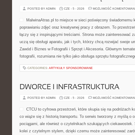
POSTED BY ADMIN
CZE - 5 - 2026
MOŻLIWOŚĆ KOMENTOWAN
MalwinaAtras.pl to miejsce w sieci poświęcony świadomemu 
poprawianiu zdjęć oraz kreatywnej pracy z obrazem. To przestrzeń
łączy się z inspirującymi treściami. Strona może zainteresować z
uczą się obsługi aparatu, jak i tych, którzy chcą rozwijać swoje u
Zawód i Biznes w Fotografii i Sprzęt i Akcesoria. Głównym temate
fotografii, rozumiana nie tylko jako obsługa sprzętu fotograficzneg
CATEGORIES:
ARTYKUŁY SPONSOROWANE
DWORCE I INFRASTRUKTURA
POSTED BY ADMIN
CZE - 5 - 2026
MOŻLIWOŚĆ KOMENTOWAN
CTCU to cyfrowa przestrzeń, które skupia się na podróżach k
co wiąże się z historią transportu. To serwis tworzony z myślą o o
pociągami, ale również o czytelnikach szukających ciekawostek.
kolei z czytelnym stylem, dzięki czemu może zainteresować zar