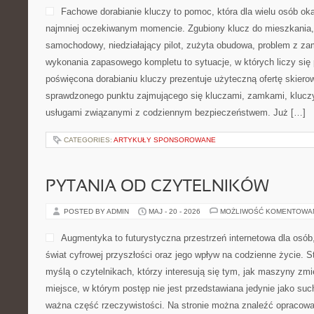
Fachowe dorabianie kluczy to pomoc, która dla wielu osób ok
najmniej oczekiwanym momencie. Zgubiony klucz do mieszkania
samochodowy, niedziałający pilot, zużyta obudowa, problem z za
wykonania zapasowego kompletu to sytuacje, w których liczy się 
poświęcona dorabianiu kluczy prezentuje użyteczną ofertę skiero
sprawdzonego punktu zajmującego się kluczami, zamkami, kluc
usługami związanymi z codziennym bezpieczeństwem. Już […]
CATEGORIES:
ARTYKUŁY SPONSOROWANE
PYTANIA OD CZYTELNIKÓW
POSTED BY ADMIN
MAJ - 20 - 2026
MOŻLIWOŚĆ KOMENTOWA
Augmentyka to futurystyczna przestrzeń internetowa dla osób,
świat cyfrowej przyszłości oraz jego wpływ na codzienne życie. S
myślą o czytelnikach, którzy interesują się tym, jak maszyny zmi
miejsce, w którym postęp nie jest przedstawiana jedynie jako such
ważna część rzeczywistości. Na stronie można znaleźć opracow