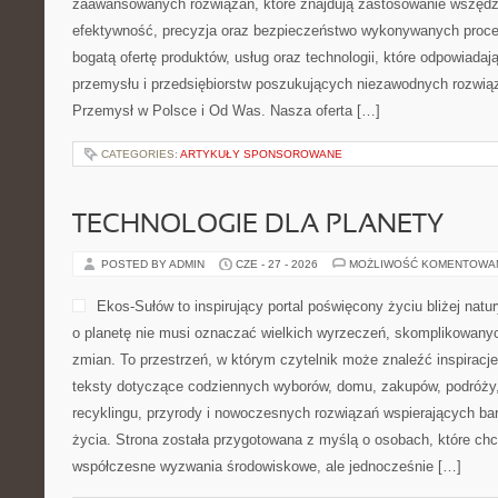
zaawansowanych rozwiązań, które znajdują zastosowanie wszędzie
efektywność, precyzja oraz bezpieczeństwo wykonywanych proce
bogatą ofertę produktów, usług oraz technologii, które odpowiada
przemysłu i przedsiębiorstw poszukujących niezawodnych rozwi
Przemysł w Polsce i Od Was. Nasza oferta […]
CATEGORIES:
ARTYKUŁY SPONSOROWANE
TECHNOLOGIE DLA PLANETY
POSTED BY ADMIN
CZE - 27 - 2026
MOŻLIWOŚĆ KOMENTOWA
Ekos-Sułów to inspirujący portal poświęcony życiu bliżej natur
o planetę nie musi oznaczać wielkich wyrzeczeń, skomplikowany
zmian. To przestrzeń, w którym czytelnik może znaleźć inspiracje
teksty dotyczące codziennych wyborów, domu, zakupów, podróży, 
recyklingu, przyrody i nowoczesnych rozwiązań wspierających ba
życia. Strona została przygotowana z myślą o osobach, które chc
współczesne wyzwania środowiskowe, ale jednocześnie […]