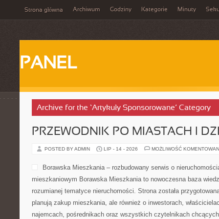
Archiwum
Godziny
Kategorie
Minuty
Sek
Strona główna
PANEL
Archive for the ‘Artykuły Sponsorowane’ Category
PRZEWODNIK PO MIASTACH I DZ
POSTED BY ADMIN
LIP - 14 - 2026
MOŻLIWOŚĆ KOMENTOWAN
Borawska Mieszkania – rozbudowany serwis o nieruchomościa
mieszkaniowym Borawska Mieszkania to nowoczesna baza wiedz
rozumianej tematyce nieruchomości. Strona została przygotowana
planują zakup mieszkania, ale również o inwestorach, właściciela
najemcach, pośrednikach oraz wszystkich czytelnikach chcących 