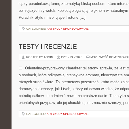
łączy poradnikową formę z tematyką bliską osobom, które interes
pełniejszych sylwetek, kobiecą elegancją i pięknem w naturalny
Poradnik Stylu i Inspirujące Historie […]
CATEGORIES:
ARTYKUŁY SPONSOROWANE
TESTY I RECENZJE
POSTED BY ADMIN
CZE - 13 - 2026
MOŻLIWOŚĆ KOMENTOWA
Orientalno-przyprawowy charakter tej strony sprawia, że jest 
o osobach, które odkrywają intensywne aromaty, nieoczywiste smak
różnych stron świata. To internetowa przestrzeń, która może zai
domowych kucharzy, jak i tych, którzy od dawna wiedzą, że odpo
potrafią całkowicie odmienić nawet najprostsze danie. Tematyka s
orientalnych przypraw, ale jej charakter jest znacznie szerszy, p
CATEGORIES:
ARTYKUŁY SPONSOROWANE