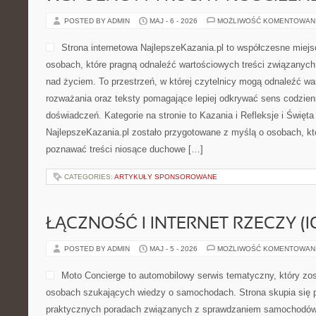
POSTED BY ADMIN
MAJ - 6 - 2026
MOŻLIWOŚĆ KOMENTOWAN
Strona internetowa NajlepszeKazania.pl to współczesne miej
osobach, które pragną odnaleźć wartościowych treści związanych 
nad życiem. To przestrzeń, w której czytelnicy mogą odnaleźć wa
rozważania oraz teksty pomagające lepiej odkrywać sens codzie
doświadczeń. Kategorie na stronie to Kazania i Refleksje i Święta
NajlepszeKazania.pl zostało przygotowane z myślą o osobach, któ
poznawać treści niosące duchowe […]
CATEGORIES:
ARTYKUŁY SPONSOROWANE
ŁĄCZNOŚĆ I INTERNET RZECZY (I
POSTED BY ADMIN
MAJ - 5 - 2026
MOŻLIWOŚĆ KOMENTOWAN
Moto Concierge to automobilowy serwis tematyczny, który zo
osobach szukających wiedzy o samochodach. Strona skupia się 
praktycznych poradach związanych z sprawdzaniem samochodów