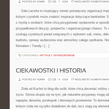
POSTED BY ADMIN
CZE - 7 - 2026
MOŻLIWOŚĆ KOMENTOWAN
Sala Lacerta to inspirujący serwis poświęcony organizacji im
którym czytelnik może znaleźć inspiracje dotyczące bankietów. S
z myślą o osobach, które chcą przygotować wydarzenie w sposób
przypadkowych decyzji, pośpiechu i organizacyjnego chaosu. To m
szukają czytelnych porad związanych z wyborem sali, menu, dekor
budżetu, oprawy wydarzenia oraz atmosfery całego spotkania. No
Klimatem i Trendy i […]
CATEGORIES:
ARTYKUŁY SPONSOROWANE
CIEKAWOSTKI I HISTORIA
POSTED BY ADMIN
CZE - 6 - 2026
MOŻLIWOŚĆ KOMENTOWAN
Zioła od Kuchni to blog dla osób, które chcą doceniać rośli
życiu. Strona skupia się na tym, jak naturalne przyprawy mogą o
napojów, deserów, przekąsek i domowych przetworów. To domowa
którym zioła nie są tylko dodatkiem do dań, lecz stają się eleme