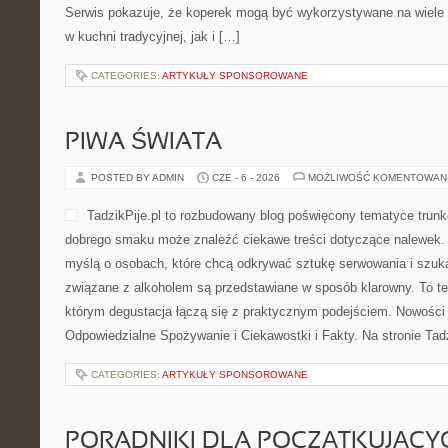
Serwis pokazuje, że koperek mogą być wykorzystywane na wiele
w kuchni tradycyjnej, jak i […]
CATEGORIES:
ARTYKUŁY SPONSOROWANE
PIWA ŚWIATA
POSTED BY ADMIN
CZE - 6 - 2026
MOŻLIWOŚĆ KOMENTOWAN
TadzikPije.pl to rozbudowany blog poświęcony tematyce trunk
dobrego smaku może znaleźć ciekawe treści dotyczące nalewek. 
myślą o osobach, które chcą odkrywać sztukę serwowania i szuka
związane z alkoholem są przedstawiane w sposób klarowny. To t
którym degustacja łączą się z praktycznym podejściem. Nowości n
Odpowiedzialne Spożywanie i Ciekawostki i Fakty. Na stronie Tad
CATEGORIES:
ARTYKUŁY SPONSOROWANE
PORADNIKI DLA POCZĄTKUJĄCY