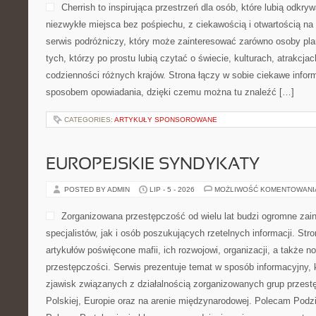
Cherrish to inspirująca przestrzeń dla osób, które lubią odkr
niezwykłe miejsca bez pośpiechu, z ciekawością i otwartością n
serwis podróżniczy, który może zainteresować zarówno osoby planu
tych, którzy po prostu lubią czytać o świecie, kulturach, atrakcjach
codzienności różnych krajów. Strona łączy w sobie ciekawe infor
sposobem opowiadania, dzięki czemu można tu znaleźć […]
CATEGORIES:
ARTYKUŁY SPONSOROWANE
EUROPEJSKIE SYNDYKATY
POSTED BY ADMIN
LIP - 5 - 2026
MOŻLIWOŚĆ KOMENTOWAN
Zorganizowana przestępczość od wielu lat budzi ogromne zai
specjalistów, jak i osób poszukujących rzetelnych informacji. St
artykułów poświęcone mafii, ich rozwojowi, organizacji, a także
przestępczości. Serwis prezentuje temat w sposób informacyjny, k
zjawisk związanych z działalnością zorganizowanych grup przest
Polskiej, Europie oraz na arenie międzynarodowej. Polecam Podz