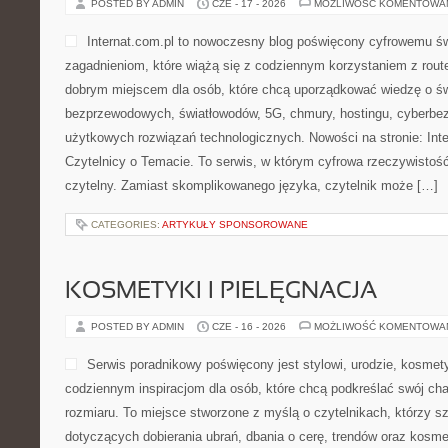
POSTED BY ADMIN
CZE - 17 - 2026
MOŻLIWOŚĆ KOMENTOWA
Internat.com.pl to nowoczesny blog poświęcony cyfrowemu ś
zagadnieniom, które wiążą się z codziennym korzystaniem z rout
dobrym miejscem dla osób, które chcą uporządkować wiedzę o świe
bezprzewodowych, światłowodów, 5G, chmury, hostingu, cyberbe
użytkowych rozwiązań technologicznych. Nowości na stronie: Inter
Czytelnicy o Temacie. To serwis, w którym cyfrowa rzeczywisto
czytelny. Zamiast skomplikowanego języka, czytelnik może […]
CATEGORIES:
ARTYKUŁY SPONSOROWANE
KOSMETYKI I PIELĘGNACJA
POSTED BY ADMIN
CZE - 16 - 2026
MOŻLIWOŚĆ KOMENTOWA
Serwis poradnikowy poświęcony jest stylowi, urodzie, kosme
codziennym inspiracjom dla osób, które chcą podkreślać swój cha
rozmiaru. To miejsce stworzone z myślą o czytelnikach, którzy s
dotyczących dobierania ubrań, dbania o cerę, trendów oraz kosm