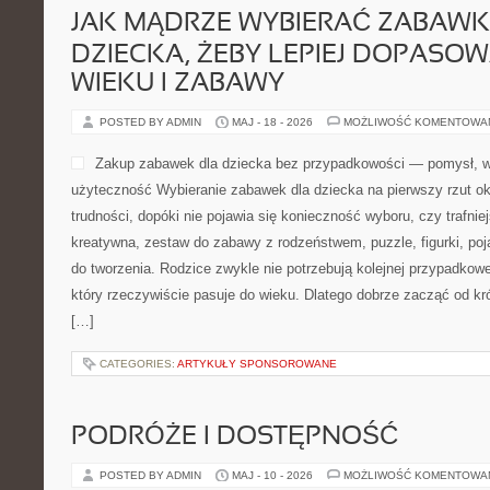
JAK MĄDRZE WYBIERAĆ ZABAWK
DZIECKA, ŻEBY LEPIEJ DOPASOW
WIEKU I ZABAWY
POSTED BY ADMIN
MAJ - 18 - 2026
MOŻLIWOŚĆ KOMENTOWA
Zakup zabawek dla dziecka bez przypadkowości — pomysł, wy
użyteczność Wybieranie zabawek dla dziecka na pierwszy rzut ok
trudności, dopóki nie pojawia się konieczność wyboru, czy trafni
kreatywna, zestaw do zabawy z rodzeństwem, puzzle, figurki, poj
do tworzenia. Rodzice zwykle nie potrzebują kolejnej przypadkowe
który rzeczywiście pasuje do wieku. Dlatego dobrze zacząć od kr
[…]
CATEGORIES:
ARTYKUŁY SPONSOROWANE
PODRÓŻE I DOSTĘPNOŚĆ
POSTED BY ADMIN
MAJ - 10 - 2026
MOŻLIWOŚĆ KOMENTOWA