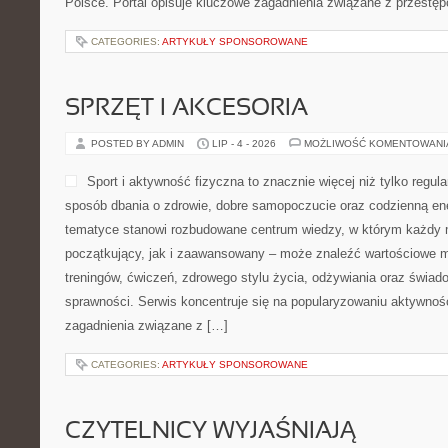
Polsce. Portal opisuje kluczowe zagadnienia związane z przestę
CATEGORIES:
ARTYKUŁY SPONSOROWANE
SPRZĘT I AKCESORIA
POSTED BY ADMIN
LIP - 4 - 2026
MOŻLIWOŚĆ KOMENTOWAN
Sport i aktywność fizyczna to znacznie więcej niż tylko regula
sposób dbania o zdrowie, dobre samopoczucie oraz codzienną ene
tematyce stanowi rozbudowane centrum wiedzy, w którym każdy m
początkujący, jak i zaawansowany – może znaleźć wartościowe m
treningów, ćwiczeń, zdrowego stylu życia, odżywiania oraz świad
sprawności. Serwis koncentruje się na popularyzowaniu aktywnośc
zagadnienia związane z […]
CATEGORIES:
ARTYKUŁY SPONSOROWANE
CZYTELNICY WYJAŚNIAJĄ