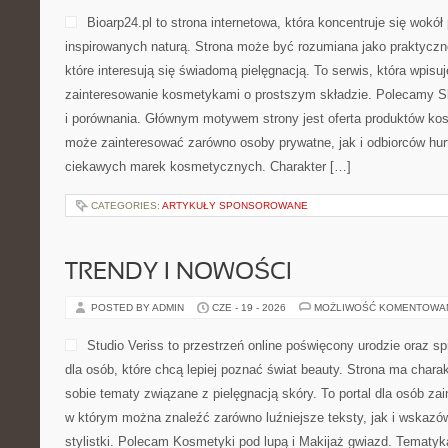
Bioarp24.pl to strona internetowa, która koncentruje się wok
inspirowanych naturą. Strona może być rozumiana jako praktyczne
które interesują się świadomą pielęgnacją. To serwis, która wpisu
zainteresowanie kosmetykami o prostszym składzie. Polecamy Sk
i porównania. Głównym motywem strony jest oferta produktów ko
może zainteresować zarówno osoby prywatne, jak i odbiorców hur
ciekawych marek kosmetycznych. Charakter […]
CATEGORIES:
ARTYKUŁY SPONSOROWANE
TRENDY I NOWOŚCI
POSTED BY ADMIN
CZE - 19 - 2026
MOŻLIWOŚĆ KOMENTOWA
Studio Veriss to przestrzeń online poświęcony urodzie ora
dla osób, które chcą lepiej poznać świat beauty. Strona ma charakt
sobie tematy związane z pielęgnacją skóry. To portal dla osób z
w którym można znaleźć zarówno luźniejsze teksty, jak i wskazó
stylistki. Polecam Kosmetyki pod lupą i Makijaż gwiazd. Tematyk