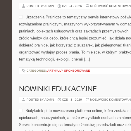
POSTED BY ADMIN
CZE - 4 - 2026
MOŻLIWOŚĆ KOMENTOWAN
Urządzenia Pralnicze to tematyczny serwis internetowy poś
rozwiązaniom pralniczym, maszynom wykorzystywanym w domach,
pralniach, obiektach usługowych oraz zakładach przemysłowych. 
źródło wiedzy dla osób, które chcą lepiej zrozumieć, jak działa n
dobierać pralnice, jak korzystać z suszarek, jak pielęgnować tkan
organizować wydajny proces prania. To miejsce, w którym praktyc
tematyką technologii, ekologii, chemii […]
CATEGORIES:
ARTYKUŁY SPONSOROWANE
NOWINKI EDUKACYJNE
POSTED BY ADMIN
CZE - 3 - 2026
MOŻLIWOŚĆ KOMENTOWAN
Bialykotek.pl to nowoczesna platforma online, która została 
opiekunach, nauczycielach, a także wszystkich osobach zaintere
Serwis koncentruje się na tematyce żłobków, przedszkoli oraz szk