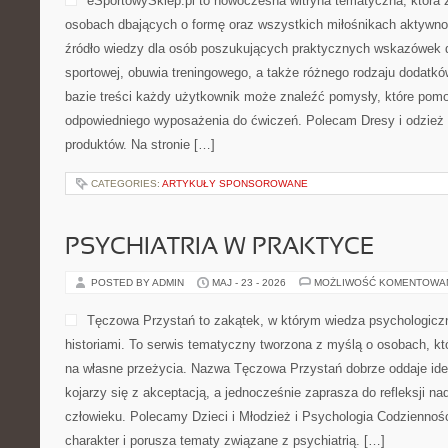
eSportowySklep.pl to nowoczesna witryna tematyczna, która 
osobach dbających o formę oraz wszystkich miłośnikach aktywno
źródło wiedzy dla osób poszukujących praktycznych wskazówek 
sportowej, obuwia treningowego, a także różnego rodzaju dodatkó
bazie treści każdy użytkownik może znaleźć pomysły, które po
odpowiedniego wyposażenia do ćwiczeń. Polecam Dresy i odzież t
produktów. Na stronie […]
CATEGORIES:
ARTYKUŁY SPONSOROWANE
PSYCHIATRIA W PRAKTYCE
POSTED BY ADMIN
MAJ - 23 - 2026
MOŻLIWOŚĆ KOMENTOWA
Tęczowa Przystań to zakątek, w którym wiedza psychologiczn
historiami. To serwis tematyczny tworzona z myślą o osobach, kt
na własne przeżycia. Nazwa Tęczowa Przystań dobrze oddaje ide
kojarzy się z akceptacją, a jednocześnie zaprasza do refleksji na
człowieku. Polecamy Dzieci i Młodzież i Psychologia Codziennoś
charakter i porusza tematy związane z psychiatrią. […]