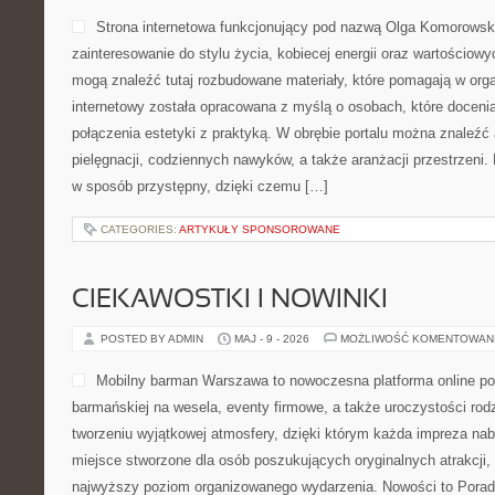
Strona internetowa funkcjonujący pod nazwą Olga Komorowska 
zainteresowanie do stylu życia, kobiecej energii oraz wartościow
mogą znaleźć tutaj rozbudowane materiały, które pomagają w orga
internetowy została opracowana z myślą o osobach, które docenia
połączenia estetyki z praktyką. W obrębie portalu można znaleźć 
pielęgnacji, codziennych nawyków, a także aranżacji przestrzeni
w sposób przystępny, dzięki czemu […]
CATEGORIES:
ARTYKUŁY SPONSOROWANE
CIEKAWOSTKI I NOWINKI
POSTED BY ADMIN
MAJ - 9 - 2026
MOŻLIWOŚĆ KOMENTOWAN
Mobilny barman Warszawa to nowoczesna platforma online p
barmańskiej na wesela, eventy firmowe, a także uroczystości rodz
tworzeniu wyjątkowej atmosfery, dzięki którym każda impreza na
miejsce stworzone dla osób poszukujących oryginalnych atrakcji,
najwyższy poziom organizowanego wydarzenia. Nowości to Porad