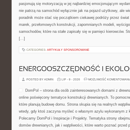
pasjonują się motoryzacją w jej najbardziej emocjonującym wydani
nie patrzą na samochód wyłącznie jak na pojazd użytkowy, ale wi
poradnik może stać się początkiem ciekawej podróży przez świat
marek, przełomowych konstrukcji, zapomnianych modeli, wyścig
samochodów, które na stałe zapisały się w pamięci kierowców. S
[…]
CATEGORIES:
ARTYKUŁY SPONSOROWANE
ENERGOOSZCZĘDNOŚĆ I EKOLO
POSTED BY ADMIN
LIP - 9 - 2026
MOŻLIWOŚĆ KOMENTOWAN
DomPol – strona dla osób zainteresowanych domami z drewna
online poświęcony tematyce konstrukcji drewnianych. To pomocne
które planują budowę domu. Strona skupia się na realnych wątpliw
wtedy, gdy ktoś zaczyna myśleć o własnym azylu wykonanym z ko
Polecamy DomPol i Inspiracje i Projekty. Tematyka strony obejm
domów drewnianych, jak i wątpliwości, które warto poznać przed 