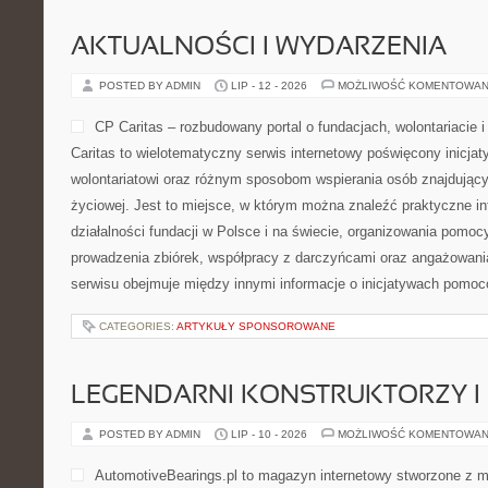
AKTUALNOŚCI I WYDARZENIA
POSTED BY ADMIN
LIP - 12 - 2026
MOŻLIWOŚĆ KOMENTOWAN
CP Caritas – rozbudowany portal o fundacjach, wolontariaci
Caritas to wielotematyczny serwis internetowy poświęcony inicj
wolontariatowi oraz różnym sposobom wspierania osób znajdującyc
życiowej. Jest to miejsce, w którym można znaleźć praktyczne i
działalności fundacji w Polsce i na świecie, organizowania pomoc
prowadzenia zbiórek, współpracy z darczyńcami oraz angażowani
serwisu obejmuje między innymi informacje o inicjatywach pomo
CATEGORIES:
ARTYKUŁY SPONSOROWANE
LEGENDARNI KONSTRUKTORZY I
POSTED BY ADMIN
LIP - 10 - 2026
MOŻLIWOŚĆ KOMENTOWAN
AutomotiveBearings.pl to magazyn internetowy stworzone z m