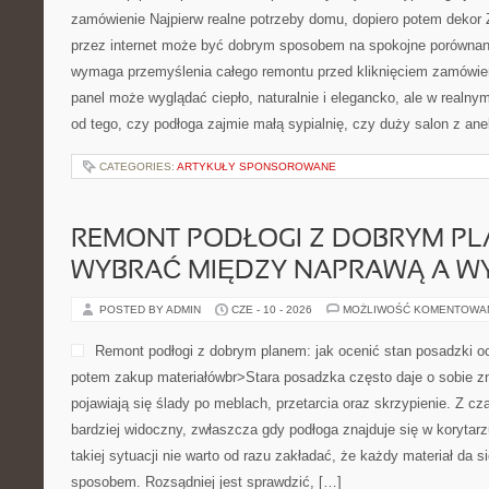
zamówienie Najpierw realne potrzeby domu, dopiero potem dekor
przez internet może być dobrym sposobem na spokojne porównanie
wymaga przemyślenia całego remontu przed kliknięciem zamówie
panel może wyglądać ciepło, naturalnie i elegancko, ale w realny
od tego, czy podłoga zajmie małą sypialnię, czy duży salon z an
CATEGORIES:
ARTYKUŁY SPONSOROWANE
REMONT PODŁOGI Z DOBRYM PL
WYBRAĆ MIĘDZY NAPRAWĄ A W
POSTED BY ADMIN
CZE - 10 - 2026
MOŻLIWOŚĆ KOMENTOWA
Remont podłogi z dobrym planem: jak ocenić stan posadzki oc
potem zakup materiałówbr>Stara posadzka często daje o sobie z
pojawiają się ślady po meblach, przetarcia oraz skrzypienie. Z 
bardziej widoczny, zwłaszcza gdy podłoga znajduje się w korytarz
takiej sytuacji nie warto od razu zakładać, że każdy materiał da
sposobem. Rozsądniej jest sprawdzić, […]