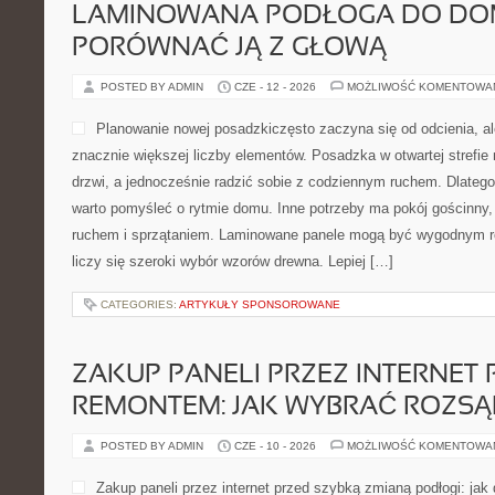
LAMINOWANA PODŁOGA DO DOM
PORÓWNAĆ JĄ Z GŁOWĄ
POSTED BY ADMIN
CZE - 12 - 2026
MOŻLIWOŚĆ KOMENTOWA
Planowanie nowej posadzkiczęsto zaczyna się od odcienia, a
znacznie większej liczby elementów. Posadzka w otwartej strefie
drzwi, a jednocześnie radzić sobie z codziennym ruchem. Dlateg
warto pomyśleć o rytmie domu. Inne potrzeby ma pokój gościnny,
ruchem i sprzątaniem. Laminowane panele mogą być wygodnym r
liczy się szeroki wybór wzorów drewna. Lepiej […]
CATEGORIES:
ARTYKUŁY SPONSOROWANE
ZAKUP PANELI PRZEZ INTERNET 
REMONTEM: JAK WYBRAĆ ROZSĄ
POSTED BY ADMIN
CZE - 10 - 2026
MOŻLIWOŚĆ KOMENTOWA
Zakup paneli przez internet przed szybką zmianą podłogi: jak