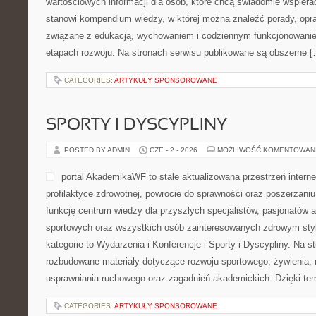
wartościowych informacji dla osób, które chcą świadomie wspiera
stanowi kompendium wiedzy, w której można znaleźć porady, opr
związane z edukacją, wychowaniem i codziennym funkcjonowanie
etapach rozwoju. Na stronach serwisu publikowane są obszerne [
CATEGORIES:
ARTYKUŁY SPONSOROWANE
SPORTY I DYSCYPLINY
POSTED BY ADMIN
CZE - 2 - 2026
MOŻLIWOŚĆ KOMENTOWAN
portal AkademikaWF to stale aktualizowana przestrzeń interne
profilaktyce zdrowotnej, powrocie do sprawności oraz poszerzaniu
funkcję centrum wiedzy dla przyszłych specjalistów, pasjonatów 
sportowych oraz wszystkich osób zainteresowanych zdrowym sty
kategorie to Wydarzenia i Konferencje i Sporty i Dyscypliny. Na 
rozbudowane materiały dotyczące rozwoju sportowego, żywienia, 
usprawniania ruchowego oraz zagadnień akademickich. Dzięki tem
CATEGORIES:
ARTYKUŁY SPONSOROWANE