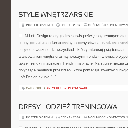
STYLE WNĘTRZARSKIE
POSTED BY ADMIN
CZE - 1 - 2026
MOŻLIWOŚĆ KOMENTOWAN
M-Loft Design to oryginalny serwis poświęcony tematyce aranża
osoby poszukujące funkcjonalnych pomysłów na urządzenie aparta
miejsce stworzone dla wszystkich, którzy interesują się tematam
aranżowaniem wnętrz oraz najnowszymi trendami w świecie wypos
także Trendy i inspiracje i Trendy i inspiracje. Na stronie można
dotyczące modnych przestrzeni, które pomagają stworzyć funkcjo
Loft Design skupia […]
CATEGORIES:
ARTYKUŁY SPONSOROWANE
DRESY I ODZIEŻ TRENINGOWA
POSTED BY ADMIN
CZE - 1 - 2026
MOŻLIWOŚĆ KOMENTOWAN