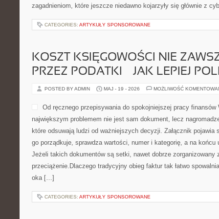
zagadnieniom, które jeszcze niedawno kojarzyły się głównie z c
CATEGORIES:
ARTYKUŁY SPONSOROWANE
KOSZT KSIĘGOWOŚCI NIE ZAWSZ
PRZEZ PODATKI — JAK LEPIEJ PO
POSTED BY ADMIN
MAJ - 19 - 2026
MOŻLIWOŚĆ KOMENTOWA
Od ręcznego przepisywania do spokojniejszej pracy finansów W
największym problemem nie jest sam dokument, lecz nagromadze
które odsuwają ludzi od ważniejszych decyzji. Załącznik pojawia s
go porządkuje, sprawdza wartości, numer i kategorię, a na końcu 
Jeżeli takich dokumentów są setki, nawet dobrze zorganizowany
przeciążenie.Dlaczego tradycyjny obieg faktur tak łatwo spowalni
oka […]
CATEGORIES:
ARTYKUŁY SPONSOROWANE