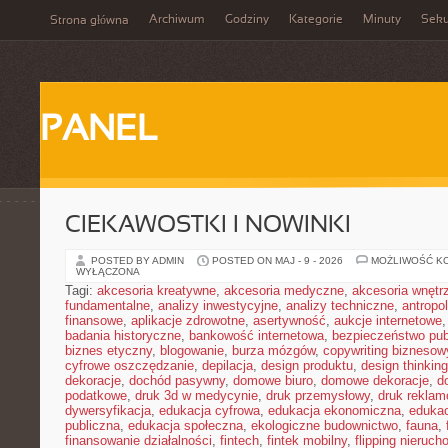
Archiwum
Godziny
Kategorie
Minuty
Sek
Strona główna
PANEL
CIEKAWOSTKI I NOWINKI
POSTED BY ADMIN
POSTED ON MAJ - 9 - 2026
MOŻLIWOŚĆ K
WYŁĄCZONA
Tagi:
akcesoria kreatywne
,
akcesoria medyczne
,
akcesoria wnętr
fundamentalne
,
analizy inwestycyjne
,
analizy techniczne
,
antropo
finansowe
,
aplikacje zdrowotne
,
asertywność
,
aukcje internetowe
badania historyczne
,
bankowość internetowa
,
bezpieczeństwo pub
biznes etyczny
,
blogowanie
,
burza mózgów
,
copywriting biznesow
cyfrowe oszczędzanie
,
depilacja
,
design produktu
,
design thinking
dekoracje
,
dochód pasywny
,
domowe biuro
,
domowe dekoracje
,
d
podatkowe
,
druk 3d w medycynie
,
druk przemysłowy
,
druk rekla
dywersyfikacja
,
edukacja cyfrowa
,
edukacja ekonomiczna
,
edukac
publiczna
,
edukacja społeczna
,
ekologiczne budownictwo
,
fauna
,
finansowanie działalności
,
fintech
,
fintek mobilny
,
flipping nieruc