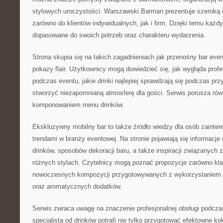
stylowych uroczystości. Warszawski Barman prezentuje szeroką 
zarówno do klientów indywidualnych, jak i firm. Dzięki temu każ
dopasowane do swoich potrzeb oraz charakteru wydarzenia.
Strona skupia się na takich zagadnieniach jak przenośny bar even
pokazy flair. Użytkownicy mogą dowiedzieć się, jak wygląda profe
podczas eventu, jakie drinki najlepiej sprawdzają się podczas prz
stworzyć niezapomnianą atmosferę dla gości. Serwis porusza ró
komponowaniem menu drinków.
Ekskluzywny mobilny bar to także źródło wiedzy dla osób zaint
trendami w branży eventowej. Na stronie pojawiają się informacj
drinków, sposobów dekoracji baru, a także inspiracji związanych 
różnych stylach. Czytelnicy mogą poznać propozycje zarówno klas
nowoczesnych kompozycji przygotowywanych z wykorzystaniem
oraz aromatycznych dodatków.
Serwis zwraca uwagę na znaczenie profesjonalnej obsługi podcza
specjalista od drinków potrafi nie tylko przygotować efektowne kok