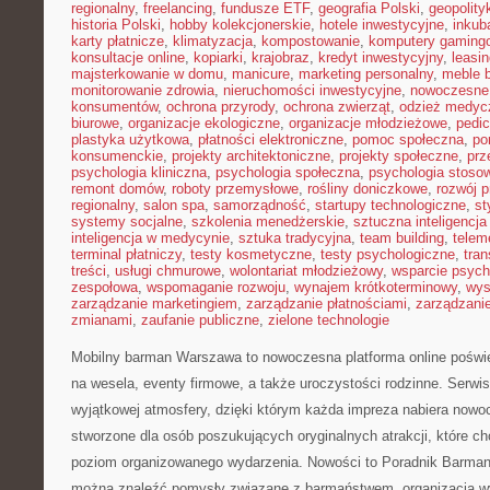
regionalny
,
freelancing
,
fundusze ETF
,
geografia Polski
,
geopolity
historia Polski
,
hobby kolekcjonerskie
,
hotele inwestycyjne
,
inkub
karty płatnicze
,
klimatyzacja
,
kompostowanie
,
komputery gaming
konsultacje online
,
kopiarki
,
krajobraz
,
kredyt inwestycyjny
,
leasi
majsterkowanie w domu
,
manicure
,
marketing personalny
,
meble 
monitorowanie zdrowia
,
nieruchomości inwestycyjne
,
nowoczesne
konsumentów
,
ochrona przyrody
,
ochrona zwierząt
,
odzież medyc
biurowe
,
organizacje ekologiczne
,
organizacje młodzieżowe
,
pedic
plastyka użytkowa
,
płatności elektroniczne
,
pomoc społeczna
,
po
konsumenckie
,
projekty architektoniczne
,
projekty społeczne
,
prz
psychologia kliniczna
,
psychologia społeczna
,
psychologia stoso
remont domów
,
roboty przemysłowe
,
rośliny doniczkowe
,
rozwój 
regionalny
,
salon spa
,
samorządność
,
startupy technologiczne
,
st
systemy socjalne
,
szkolenia menedżerskie
,
sztuczna inteligencja
inteligencja w medycynie
,
sztuka tradycyjna
,
team building
,
telem
terminal płatniczy
,
testy kosmetyczne
,
testy psychologiczne
,
tran
treści
,
usługi chmurowe
,
wolontariat młodzieżowy
,
wsparcie psych
zespołowa
,
wspomaganie rozwoju
,
wynajem krótkoterminowy
,
wys
zarządzanie marketingiem
,
zarządzanie płatnościami
,
zarządzani
zmianami
,
zaufanie publiczne
,
zielone technologie
Mobilny barman Warszawa to nowoczesna platforma online poświ
na wesela, eventy firmowe, a także uroczystości rodzinne. Serwis
wyjątkowej atmosfery, dzięki którym każda impreza nabiera nowo
stworzone dla osób poszukujących oryginalnych atrakcji, które 
poziom organizowanego wydarzenia. Nowości to Poradnik Barman
można znaleźć pomysły związane z barmaństwem, organizacją w