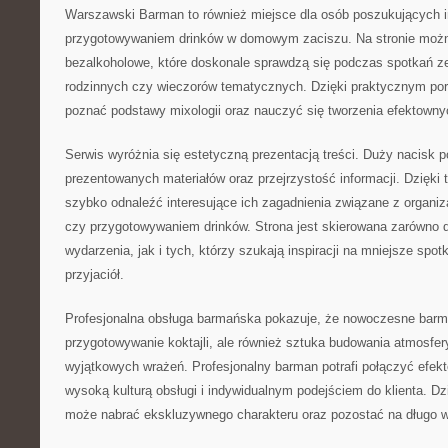
Warszawski Barman to również miejsce dla osób poszukujących i
przygotowywaniem drinków w domowym zaciszu. Na stronie można
bezalkoholowe, które doskonale sprawdzą się podczas spotkań z
rodzinnych czy wieczorów tematycznych. Dzięki praktycznym p
poznać podstawy mixologii oraz nauczyć się tworzenia efektow
Serwis wyróżnia się estetyczną prezentacją treści. Duży nacisk 
prezentowanych materiałów oraz przejrzystość informacji. Dzięk
szybko odnaleźć interesujące ich zagadnienia związane z organiz
czy przygotowywaniem drinków. Strona jest skierowana zarówno 
wydarzenia, jak i tych, którzy szukają inspiracji na mniejsze spot
przyjaciół.
Profesjonalna obsługa barmańska pokazuje, że nowoczesne barma
przygotowywanie koktajli, ale również sztuka budowania atmosfer
wyjątkowych wrażeń. Profesjonalny barman potrafi połączyć efek
wysoką kulturą obsługi i indywidualnym podejściem do klienta. D
może nabrać ekskluzywnego charakteru oraz pozostać na długo w