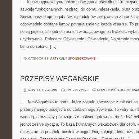
Innowacyjna witryna online poświęcona oświetleniu to miejsce
szukają funkcjonalnych inspiracji do domu, mieszkania, biura ora
Serwis prezentuje bogaty świat produktów związanych z aranżacją
odpowiednio dobrane lampy potrafią zmienić każde wnętrze. To prz
cenią piękno, ale jednocześnie zwracają uwagę na trwałość wykon
użytkowania. Polecam: Oświetlenie i Oświetlenie. Na stronie moż
lamp do salonu, […]
CATEGORIES:
ARTYKUŁY SPONSOROWANE
PRZEPISY WEGAŃSKIE
POSTED BY ADMIN
KWI - 23 - 2026
MOŻLIWOŚĆ KOMENTOWA
JemWegańsko to portal, które zostało stworzone z miłości do k
przemyślanego podejścia do codziennego żywienia. To witryna, na
wygodą, a przepisy pokazują, że roślinne gotowanie może być pełna
jednocześnie sycąca. To baza kulinarnych wskazówek dla osób, k
rozwiązań na poranek, posiłek w ciągu dnia, kolację, deser czy 