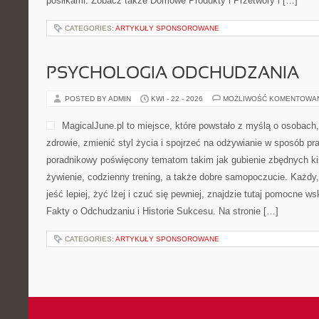
posiłkami. Zobacz także Domowe Produkty i Przetwory i […]
CATEGORIES:
ARTYKUŁY SPONSOROWANE
PSYCHOLOGIA ODCHUDZANIA
POSTED BY ADMIN
KWI - 22 - 2026
MOŻLIWOŚĆ KOMENTOWA
MagicalJune.pl to miejsce, które powstało z myślą o osobach
zdrowie, zmienić styl życia i spojrzeć na odżywianie w sposób pr
poradnikowy poświęcony tematom takim jak gubienie zbędnych k
żywienie, codzienny trening, a także dobre samopoczucie. Każdy
jeść lepiej, żyć lżej i czuć się pewniej, znajdzie tutaj pomocne w
Fakty o Odchudzaniu i Historie Sukcesu. Na stronie […]
CATEGORIES:
ARTYKUŁY SPONSOROWANE