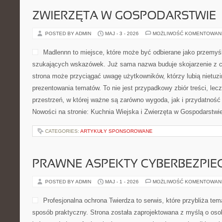
ZWIERZĘTA W GOSPODARSTWIE
POSTED BY ADMIN
MAJ - 3 - 2026
MOŻLIWOŚĆ KOMENTOWAN
Madlennn to miejsce, które może być odbierane jako przemyśl
szukających wskazówek. Już sama nazwa buduje skojarzenie z 
strona może przyciągać uwagę użytkowników, którzy lubią nietuz
prezentowania tematów. To nie jest przypadkowy zbiór treści, lec
przestrzeń, w której ważne są zarówno wygoda, jak i przydatność
Nowości na stronie: Kuchnia Wiejska i Zwierzęta w Gospodarstwi
CATEGORIES:
ARTYKUŁY SPONSOROWANE
PRAWNE ASPEKTY CYBERBEZPI
POSTED BY ADMIN
MAJ - 1 - 2026
MOŻLIWOŚĆ KOMENTOWAN
Profesjonalna ochrona Twierdza to serwis, które przybliża t
sposób praktyczny. Strona została zaprojektowana z myślą o osob