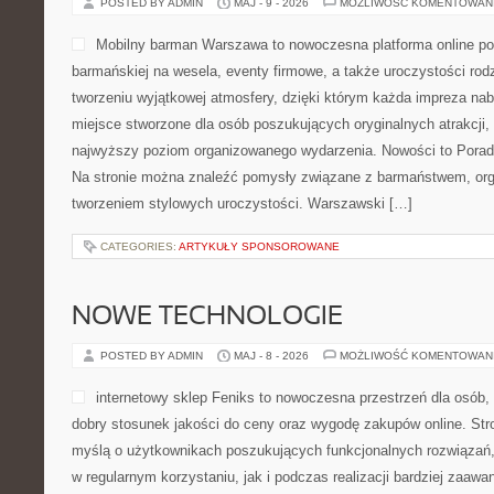
POSTED BY ADMIN
MAJ - 9 - 2026
MOŻLIWOŚĆ KOMENTOWAN
Mobilny barman Warszawa to nowoczesna platforma online p
barmańskiej na wesela, eventy firmowe, a także uroczystości rodz
tworzeniu wyjątkowej atmosfery, dzięki którym każda impreza na
miejsce stworzone dla osób poszukujących oryginalnych atrakcji,
najwyższy poziom organizowanego wydarzenia. Nowości to Porad
Na stronie można znaleźć pomysły związane z barmaństwem, org
tworzeniem stylowych uroczystości. Warszawski […]
CATEGORIES:
ARTYKUŁY SPONSOROWANE
NOWE TECHNOLOGIE
POSTED BY ADMIN
MAJ - 8 - 2026
MOŻLIWOŚĆ KOMENTOWAN
internetowy sklep Feniks to nowoczesna przestrzeń dla osób,
dobry stosunek jakości do ceny oraz wygodę zakupów online. Str
myślą o użytkownikach poszukujących funkcjonalnych rozwiązań,
w regularnym korzystaniu, jak i podczas realizacji bardziej zaa