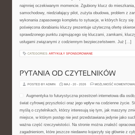
najmniej oczekiwanym momencie. Zgubiony klucz do mieszkania
samochodowy, niedziałający pilot, zużyta obudowa, problem z za
wykonania zapasowego kompletu to sytuacje, w których liczy się 
poświęcona dorabianiu kluczy prezentuje użyteczną ofertę skiero
sprawdzonego punktu zajmującego się kluczami, zamkami, kluc
usługami związanymi z codziennym bezpieczeństwem. Już […]
CATEGORIES:
ARTYKUŁY SPONSOROWANE
PYTANIA OD CZYTELNIKÓW
POSTED BY ADMIN
MAJ - 20 - 2026
MOŻLIWOŚĆ KOMENTOWA
Augmentyka to futurystyczna przestrzeń internetowa dla osób,
świat cyfrowej przyszłości oraz jego wpływ na codzienne życie. S
myślą o czytelnikach, którzy interesują się tym, jak maszyny zmi
miejsce, w którym postęp nie jest przedstawiana jedynie jako such
ważna część rzeczywistości. Na stronie można znaleźć opracow
zagadnieniom, które jeszcze niedawno kojarzyły się głównie z c