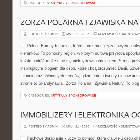
CATEGORIES:
ARTYKUŁY SPONSOROWANE
ZORZA POLARNA I ZJAWISKA NA
POSTED BY ADMIN
MAJ - 21 - 2026
MOŻLIWOŚĆ KOMENTOWA
Północ Europy to kraina, które coraz mocniej zachwyca osob
kierunków. To północny region, w którym surowa przyroda spotyk
każda podróż może stać się pięknym wspomnieniem. Strona poświ
inspirującym blogiem dla osób, które chcą zrozumieć Danii, Szwecj
Islandii oraz północnych terenów, gdzie natura tworzy niepowtarza
stronie to Skandynawia i Zorza Polarna i Zjawiska Natury. To blog
CATEGORIES:
ARTYKUŁY SPONSOROWANE
IMMOBILIZERY I ELEKTRONIKA 
POSTED BY ADMIN
MAJ - 21 - 2026
MOŻLIWOŚĆ KOMENTOWA
Fachowe dorabianie kluczy to pomoc, która dla wielu osób ok