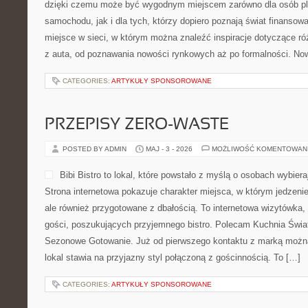
dzięki czemu może być wygodnym miejscem zarówno dla osób p
samochodu, jak i dla tych, którzy dopiero poznają świat finanso
miejsce w sieci, w którym można znaleźć inspiracje dotyczące r
z auta, od poznawania nowości rynkowych aż po formalności. Now
CATEGORIES:
ARTYKUŁY SPONSOROWANE
PRZEPISY ZERO-WASTE
POSTED BY ADMIN
MAJ - 3 - 2026
MOŻLIWOŚĆ KOMENTOWAN
Bibi Bistro to lokal, które powstało z myślą o osobach wybie
Strona internetowa pokazuje charakter miejsca, w którym jedzenie
ale również przygotowane z dbałością. To internetowa wizytówka
gości, poszukujących przyjemnego bistro. Polecam Kuchnia Świat
Sezonowe Gotowanie. Już od pierwszego kontaktu z marką można
lokal stawia na przyjazny styl połączoną z gościnnością. To […]
CATEGORIES:
ARTYKUŁY SPONSOROWANE