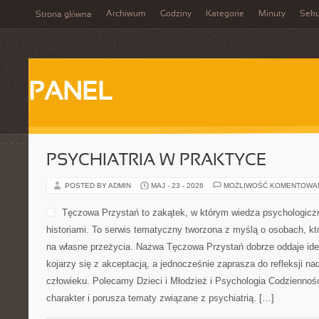
Archiwum
Godziny
Kategorie
Minuty
Sek
Strona główna
PANEL
PSYCHIATRIA W PRAKTYCE
POSTED BY ADMIN
MAJ - 23 - 2026
MOŻLIWOŚĆ KOMENTOWA
Tęczowa Przystań to zakątek, w którym wiedza psychologiczn
historiami. To serwis tematyczny tworzona z myślą o osobach, kt
na własne przeżycia. Nazwa Tęczowa Przystań dobrze oddaje ide
kojarzy się z akceptacją, a jednocześnie zaprasza do refleksji na
człowieku. Polecamy Dzieci i Młodzież i Psychologia Codziennoś
charakter i porusza tematy związane z psychiatrią. […]