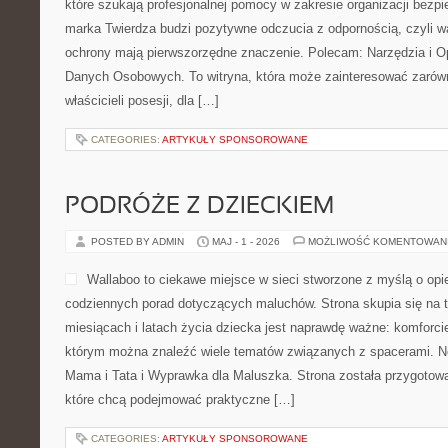
które szukają profesjonalnej pomocy w zakresie organizacji bez
marka Twierdza budzi pozytywne odczucia z odpornością, czyli wa
ochrony mają pierwszorzędne znaczenie. Polecam: Narzędzia i 
Danych Osobowych. To witryna, która może zainteresować zarówn
właścicieli posesji, dla […]
CATEGORIES:
ARTYKUŁY SPONSOROWANE
PODRÓŻE Z DZIECKIEM
POSTED BY ADMIN
MAJ - 1 - 2026
MOŻLIWOŚĆ KOMENTOWAN
Wallaboo to ciekawe miejsce w sieci stworzone z myślą o opi
codziennych porad dotyczących maluchów. Strona skupia się na 
miesiącach i latach życia dziecka jest naprawdę ważne: komforci
którym można znaleźć wiele tematów związanych z spacerami. Now
Mama i Tata i Wyprawka dla Maluszka. Strona została przygotow
które chcą podejmować praktyczne […]
CATEGORIES:
ARTYKUŁY SPONSOROWANE