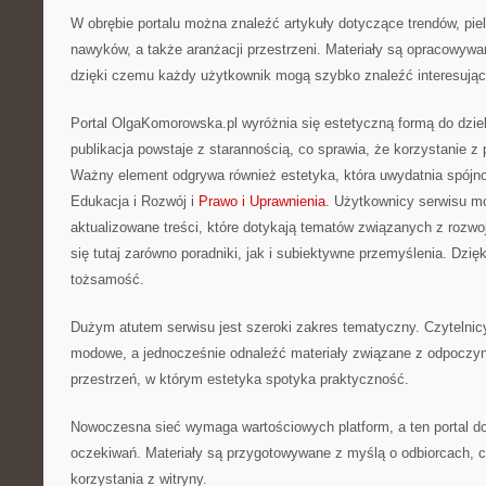
W obrębie portalu można znaleźć artykuły dotyczące trendów, pie
nawyków, a także aranżacji przestrzeni. Materiały są opracowyw
dzięki czemu każdy użytkownik mogą szybko znaleźć interesując
Portal OlgaKomorowska.pl wyróżnia się estetyczną formą do dzie
publikacja powstaje z starannością, co sprawia, że korzystanie z 
Ważny element odgrywa również estetyka, która uwydatnia spójn
Edukacja i Rozwój i
Prawo i Uprawnienia
. Użytkownicy serwisu mo
aktualizowane treści, które dotykają tematów związanych z rozw
się tutaj zarówno poradniki, jak i subiektywne przemyślenia. Dzię
tożsamość.
Dużym atutem serwisu jest szeroki zakres tematyczny. Czytelnic
modowe, a jednocześnie odnaleźć materiały związane z odpoczyn
przestrzeń, w którym estetyka spotyka praktyczność.
Nowoczesna sieć wymaga wartościowych platform, a ten portal d
oczekiwań. Materiały są przygotowywane z myślą o odbiorcach, c
korzystania z witryny.