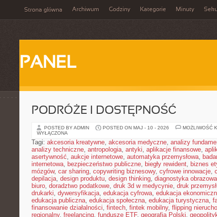
Archiwum
Godziny
Kategorie
Minuty
Sek
Strona główna
PANEL
PODRÓŻE I DOSTĘPNOŚĆ
POSTED BY ADMIN
POSTED ON MAJ - 10 - 2026
MOŻLIWOŚĆ 
WYŁĄCZONA
Tagi:
akcesoria kreatywne
,
akcesoria medyczne
,
analizy fundame
analizy techniczne
,
antropologia
,
antyki
,
aplikacje finansowe
,
apli
asertywność
,
aukcje internetowe
,
automatyka przemysłowa
,
bada
internetowa
,
bezpieczeństwo publiczne
,
biegły rewident
,
biznes e
mózgów
,
car sharing
,
copywriting biznesowy
,
cyfrowe innowacje
,
depilacja
,
design produktu
,
design thinking
,
diagnostyka obrazowa
biuro
,
doradztwo podatkowe
,
druk 3d w medycynie
,
druk przemys
drukarki
,
dywersyfikacja
,
edukacja cyfrowa
,
edukacja ekonomicz
edukacja publiczna
,
edukacja społeczna
,
edukacja turystyczna
,
f
finansowanie działalności
,
fintech
,
fintek mobilny
,
flipping nieruc
regionalny
,
freelancing
,
fundusze ETF
,
geografia Polski
,
geopolity