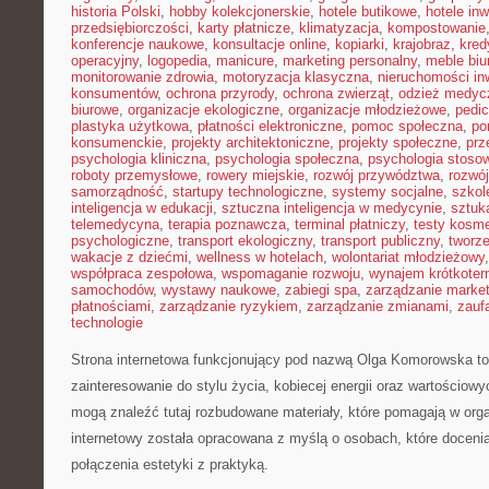
historia Polski
,
hobby kolekcjonerskie
,
hotele butikowe
,
hotele in
przedsiębiorczości
,
karty płatnicze
,
klimatyzacja
,
kompostowanie
konferencje naukowe
,
konsultacje online
,
kopiarki
,
krajobraz
,
kred
operacyjny
,
logopedia
,
manicure
,
marketing personalny
,
meble biu
monitorowanie zdrowia
,
motoryzacja klasyczna
,
nieruchomości in
konsumentów
,
ochrona przyrody
,
ochrona zwierząt
,
odzież medyc
biurowe
,
organizacje ekologiczne
,
organizacje młodzieżowe
,
pedic
plastyka użytkowa
,
płatności elektroniczne
,
pomoc społeczna
,
po
konsumenckie
,
projekty architektoniczne
,
projekty społeczne
,
prz
psychologia kliniczna
,
psychologia społeczna
,
psychologia stoso
roboty przemysłowe
,
rowery miejskie
,
rozwój przywództwa
,
rozwój
samorządność
,
startupy technologiczne
,
systemy socjalne
,
szkol
inteligencja w edukacji
,
sztuczna inteligencja w medycynie
,
sztuk
telemedycyna
,
terapia poznawcza
,
terminal płatniczy
,
testy kosm
psychologiczne
,
transport ekologiczny
,
transport publiczny
,
tworze
wakacje z dziećmi
,
wellness w hotelach
,
wolontariat młodzieżowy
współpraca zespołowa
,
wspomaganie rozwoju
,
wynajem krótkote
samochodów
,
wystawy naukowe
,
zabiegi spa
,
zarządzanie marke
płatnościami
,
zarządzanie ryzykiem
,
zarządzanie zmianami
,
zauf
technologie
Strona internetowa funkcjonujący pod nazwą Olga Komorowska to m
zainteresowanie do stylu życia, kobiecej energii oraz wartościow
mogą znaleźć tutaj rozbudowane materiały, które pomagają w orga
internetowy została opracowana z myślą o osobach, które docenia
połączenia estetyki z praktyką.