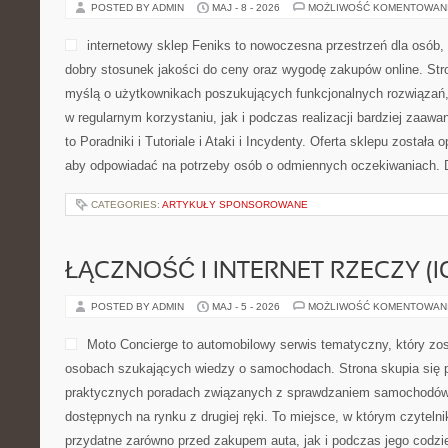
POSTED BY ADMIN
MAJ - 8 - 2026
MOŻLIWOŚĆ KOMENTOWAN
internetowy sklep Feniks to nowoczesna przestrzeń dla osób,
dobry stosunek jakości do ceny oraz wygodę zakupów online. Str
myślą o użytkownikach poszukujących funkcjonalnych rozwiązań,
w regularnym korzystaniu, jak i podczas realizacji bardziej zaa
to Poradniki i Tutoriale i Ataki i Incydenty. Oferta sklepu została
aby odpowiadać na potrzeby osób o odmiennych oczekiwaniach. 
CATEGORIES:
ARTYKUŁY SPONSOROWANE
ŁĄCZNOŚĆ I INTERNET RZECZY (I
POSTED BY ADMIN
MAJ - 5 - 2026
MOŻLIWOŚĆ KOMENTOWAN
Moto Concierge to automobilowy serwis tematyczny, który zo
osobach szukających wiedzy o samochodach. Strona skupia się 
praktycznych poradach związanych z sprawdzaniem samochodów
dostępnych na rynku z drugiej ręki. To miejsce, w którym czyteln
przydatne zarówno przed zakupem auta, jak i podczas jego codz