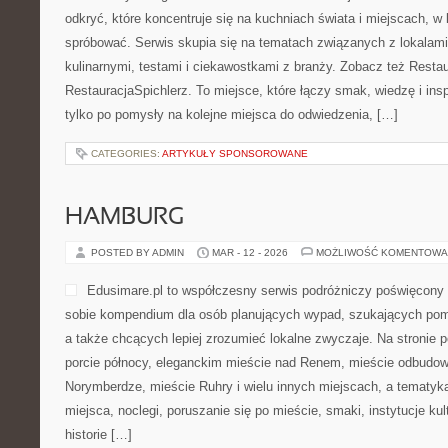
odkryć, które koncentruje się na kuchniach świata i miejscach, w
spróbować. Serwis skupia się na tematach związanych z lokalami
kulinarnymi, testami i ciekawostkami z branży. Zobacz też Restau
RestauracjaSpichlerz. To miejsce, które łączy smak, wiedzę i inspir
tylko po pomysły na kolejne miejsca do odwiedzenia, […]
CATEGORIES:
ARTYKUŁY SPONSOROWANE
HAMBURG
POSTED BY ADMIN
MAR - 12 - 2026
MOŻLIWOŚĆ KOMENTOWA
Edusimare.pl to współczesny serwis podróżniczy poświęcony
sobie kompendium dla osób planujących wypad, szukających pom
a także chcących lepiej zrozumieć lokalne zwyczaje. Na stronie poj
porcie północy, eleganckim mieście nad Renem, mieście odbudowa
Norymberdze, mieście Ruhry i wielu innych miejscach, a tematy
miejsca, noclegi, poruszanie się po mieście, smaki, instytucje kult
historie […]