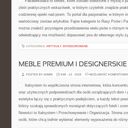
Pakawilkolaka to serwis, które zostało stworzone z myślą o pa
zbiór praktycznych wskazówek, w którym czytelnik znajdzie prak
codziennej opieki nad psem. To portal dla pasjonatów, w którym in
wartościowy zestaw artykułów. Fajne kategorie to Rasy Psów i Pa
można znaleźć przystępne przedstawienia wielu psów o różnym 
odwiedzający ma możliwość dopasować psa do własnego stylu ży
CATEGORIES:
ARTYKUŁY SPONSOROWANE
MEBLE PREMIUM I DESIGNERSKIE
POSTED BY ADMIN
KWI - 13 - 2026
MOŻLIWOŚĆ KOMENTOWA
Italsystem to współczesna strona internetowa, która koncentr
oraz użytecznych podpowiedziach dla osób urządzających dom i g
estetyka łączy się z praktycznym podejściem, a każdy tekst pows
którzy szukają sprawdzonych rozwiązań dotyczących foteli i sze
Nowości to Italsystem i Przechowywanie i Organizacja. Strona zo
osób, które chcą trafnie wybierać elementy wyposażenia do róż