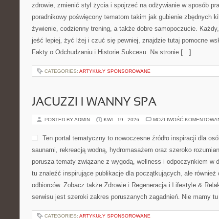
zdrowie, zmienić styl życia i spojrzeć na odżywianie w sposób pr
poradnikowy poświęcony tematom takim jak gubienie zbędnych k
żywienie, codzienny trening, a także dobre samopoczucie. Każdy
jeść lepiej, żyć lżej i czuć się pewniej, znajdzie tutaj pomocne w
Fakty o Odchudzaniu i Historie Sukcesu. Na stronie […]
CATEGORIES:
ARTYKUŁY SPONSOROWANE
JACUZZI I WANNY SPA
POSTED BY ADMIN
KWI - 19 - 2026
MOŻLIWOŚĆ KOMENTOWA
Ten portal tematyczny to nowoczesne źródło inspiracji dla osób
saunami, rekreacją wodną, hydromasażem oraz szeroko rozumian
porusza tematy związane z wygodą, wellness i odpoczynkiem w 
tu znaleźć inspirujące publikacje dla początkujących, ale również
odbiorców. Zobacz także Zdrowie i Regeneracja i Lifestyle & Re
serwisu jest szeroki zakres poruszanych zagadnień. Nie mamy tu
CATEGORIES:
ARTYKUŁY SPONSOROWANE