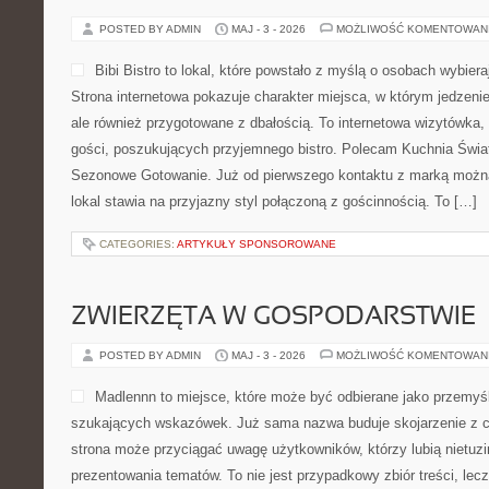
POSTED BY ADMIN
MAJ - 3 - 2026
MOŻLIWOŚĆ KOMENTOWAN
Bibi Bistro to lokal, które powstało z myślą o osobach wybie
Strona internetowa pokazuje charakter miejsca, w którym jedzenie
ale również przygotowane z dbałością. To internetowa wizytówka
gości, poszukujących przyjemnego bistro. Polecam Kuchnia Świat
Sezonowe Gotowanie. Już od pierwszego kontaktu z marką można
lokal stawia na przyjazny styl połączoną z gościnnością. To […]
CATEGORIES:
ARTYKUŁY SPONSOROWANE
ZWIERZĘTA W GOSPODARSTWIE
POSTED BY ADMIN
MAJ - 3 - 2026
MOŻLIWOŚĆ KOMENTOWAN
Madlennn to miejsce, które może być odbierane jako przemyśl
szukających wskazówek. Już sama nazwa buduje skojarzenie z 
strona może przyciągać uwagę użytkowników, którzy lubią nietuz
prezentowania tematów. To nie jest przypadkowy zbiór treści, lec