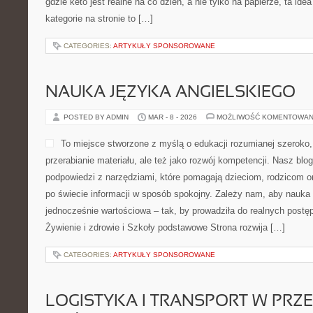
gdzie keto jest realne na co dzień, a nie tylko na papierze, ta ide
kategorie na stronie to […]
CATEGORIES:
ARTYKUŁY SPONSOROWANE
NAUKA JĘZYKA ANGIELSKIEGO
POSTED BY ADMIN
MAR - 8 - 2026
MOŻLIWOŚĆ KOMENTOWAN
To miejsce stworzone z myślą o edukacji rozumianej szeroko, c
przerabianie materiału, ale też jako rozwój kompetencji. Nasz bl
podpowiedzi z narzędziami, które pomagają dzieciom, rodzicom 
po świecie informacji w sposób spokojny. Zależy nam, aby nauka b
jednocześnie wartościowa – tak, by prowadziła do realnych postę
Żywienie i zdrowie i Szkoły podstawowe Strona rozwija […]
CATEGORIES:
ARTYKUŁY SPONSOROWANE
LOGISTYKA I TRANSPORT W PRZ