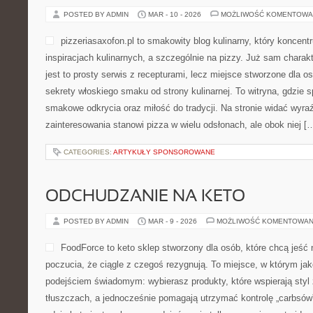
POSTED BY ADMIN
MAR - 10 - 2026
MOŻLIWOŚĆ KOMENTOWA
pizzeriasaxofon.pl to smakowity blog kulinarny, który koncentr
inspiracjach kulinarnych, a szczególnie na pizzy. Już sam charakt
jest to prosty serwis z recepturami, lecz miejsce stworzone dla 
sekrety włoskiego smaku od strony kulinarnej. To witryna, gdzie s
smakowe odkrycia oraz miłość do tradycji. Na stronie widać wyra
zainteresowania stanowi pizza w wielu odsłonach, ale obok niej [
CATEGORIES:
ARTYKUŁY SPONSOROWANE
ODCHUDZANIE NA KETO
POSTED BY ADMIN
MAR - 9 - 2026
MOŻLIWOŚĆ KOMENTOWAN
FoodForce to keto sklep stworzony dla osób, które chcą jeś
poczucia, że ciągle z czegoś rezygnują. To miejsce, w którym jak
podejściem świadomym: wybierasz produkty, które wspierają styl 
tłuszczach, a jednocześnie pomagają utrzymać kontrolę „carbsów”