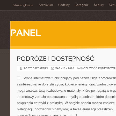
Archiwum
Godziny
Kategorie
Minuty
Sek
Strona główna
PANEL
PODRÓŻE I DOSTĘPNOŚĆ
POSTED BY ADMIN
MAJ - 10 - 2026
MOŻLIWOŚĆ KOMENTOWA
Strona internetowa funkcjonujący pod nazwą Olga Komorowska 
zainteresowanie do stylu życia, kobiecej energii oraz wartościow
mogą znaleźć tutaj rozbudowane materiały, które pomagają w orga
internetowy została opracowana z myślą o osobach, które docenia
połączenia estetyki z praktyką. W obrębie portalu można znaleźć 
pielęgnacji, codziennych nawyków, a także aranżacji przestrzeni
w sposób przystępny, dzięki czemu […]