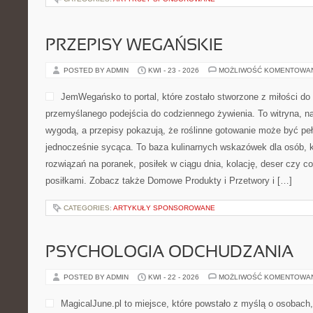
PRZEPISY WEGAŃSKIE
POSTED BY ADMIN
KWI - 23 - 2026
MOŻLIWOŚĆ KOMENTOWA
JemWegańsko to portal, które zostało stworzone z miłości do k
przemyślanego podejścia do codziennego żywienia. To witryna, na
wygodą, a przepisy pokazują, że roślinne gotowanie może być pełna
jednocześnie sycąca. To baza kulinarnych wskazówek dla osób, k
rozwiązań na poranek, posiłek w ciągu dnia, kolację, deser czy 
posiłkami. Zobacz także Domowe Produkty i Przetwory i […]
CATEGORIES:
ARTYKUŁY SPONSOROWANE
PSYCHOLOGIA ODCHUDZANIA
POSTED BY ADMIN
KWI - 22 - 2026
MOŻLIWOŚĆ KOMENTOWA
MagicalJune.pl to miejsce, które powstało z myślą o osobach