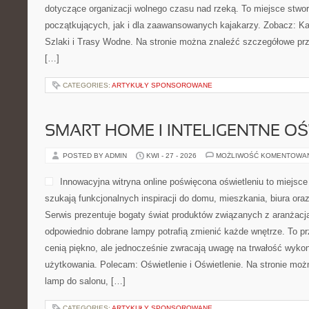
dotyczące organizacji wolnego czasu nad rzeką. To miejsce stwo
początkujących, jak i dla zaawansowanych kajakarzy. Zobacz: Kaj
Szlaki i Trasy Wodne. Na stronie można znaleźć szczegółowe prz
[…]
CATEGORIES:
ARTYKUŁY SPONSOROWANE
SMART HOME I INTELIGENTNE OŚ
POSTED BY ADMIN
KWI - 27 - 2026
MOŻLIWOŚĆ KOMENTOWA
Innowacyjna witryna online poświęcona oświetleniu to miejsce
szukają funkcjonalnych inspiracji do domu, mieszkania, biura ora
Serwis prezentuje bogaty świat produktów związanych z aranżacją
odpowiednio dobrane lampy potrafią zmienić każde wnętrze. To prz
cenią piękno, ale jednocześnie zwracają uwagę na trwałość wykon
użytkowania. Polecam: Oświetlenie i Oświetlenie. Na stronie moż
lamp do salonu, […]
CATEGORIES:
ARTYKUŁY SPONSOROWANE