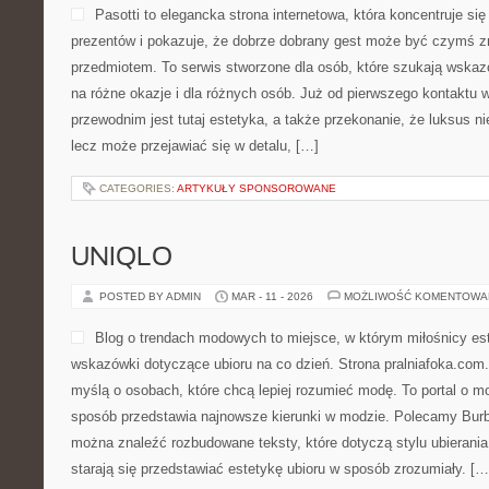
Pasotti to elegancka strona internetowa, która koncentruje s
prezentów i pokazuje, że dobrze dobrany gest może być czymś zn
przedmiotem. To serwis stworzone dla osób, które szukają wskaz
na różne okazje i dla różnych osób. Już od pierwszego kontaktu
przewodnim jest tutaj estetyka, a także przekonanie, że luksus 
lecz może przejawiać się w detalu, […]
CATEGORIES:
ARTYKUŁY SPONSOROWANE
UNIQLO
POSTED BY ADMIN
MAR - 11 - 2026
MOŻLIWOŚĆ KOMENTOWA
Blog o trendach modowych to miejsce, w którym miłośnicy es
wskazówki dotyczące ubioru na co dzień. Strona pralniafoka.com.
myślą o osobach, które chcą lepiej rozumieć modę. To portal o m
sposób przedstawia najnowsze kierunki w modzie. Polecamy Burber
można znaleźć rozbudowane teksty, które dotyczą stylu ubierania 
starają się przedstawiać estetykę ubioru w sposób zrozumiały. […