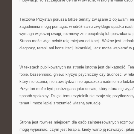
motywacji. To szczególnie cenne w świecie, w którym wiele osób
Tęczowa Przystań porusza także tematy związane z objawami e
zagadnienia mogą pomagać w odróżnianiu zwykłego spadku nastroj
wymaga większej uwagi, rozmowy ze specjalistą lub poszukania p
Strona może więc pełnić rolę miejsca edukacji. Ważne jest jednak,
diagnozy, terapii ani konsultacji lekarskiej, lecz może wspierać 
W tekstach publikowanych na stronie istotna jest delikatność. Tem
fobie, bezsenność, gniew, kryzys psychiczny czy trudności w rel
który nie ocenia, nie zawstydza i nie upraszcza nadmiernie ludz
Przystań może być postrzegana jako serwis, który stara się wyja
sposób spokojny. Dzięki temu czytelnik nie czuje się przytłoczon
temat i może lepiej zrozumieć własną sytuację.
Strona jest również miejscem dla osób zainteresowanych rozmową
mogą wyjaśniać, czym jest terapia, kiedy warto ją rozważyć, jaki