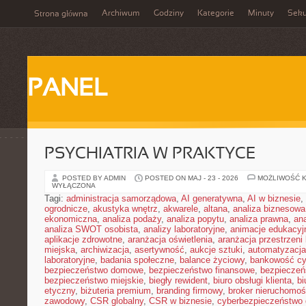
Archiwum
Godziny
Kategorie
Minuty
Sek
Strona główna
PANEL
PSYCHIATRIA W PRAKTYCE
POSTED BY ADMIN
POSTED ON MAJ - 23 - 2026
MOŻLIWOŚĆ 
WYŁĄCZONA
Tagi:
administracja samorządowa
,
AI generatywna
,
AI w biznesie
,
ogrodnicze
,
akustyka wnętrz
,
akwarele
,
altana
,
analiza biznesowa
ekonomiczna
,
analiza podaży
,
analiza popytu
,
analiza prawna
,
an
analiza SWOT osobista
,
analizy laboratoryjne
,
animacje edukacyj
aplikacje zdrowotne
,
aranżacja oświetlenia
,
aranżacja przestrzeni 
miejska
,
archiwizacja
,
asertywność
,
aukcje sztuki
,
automatyzacj
laboratoryjne
,
badania społeczne
,
balance życiowy
,
bankowość cy
bezpieczeństwo domowe
,
bezpieczeństwo finansowe
,
bezpieczeń
bezpieczeństwo miejskie
,
biegły rewident
,
biuro obsługi klienta
,
bi
etyczny
,
biżuteria premium
,
branding firmowy
,
broker nieruchomoś
zawodowy
,
CSR globalny
,
CSR w biznesie
,
cyberbezpieczeństwo