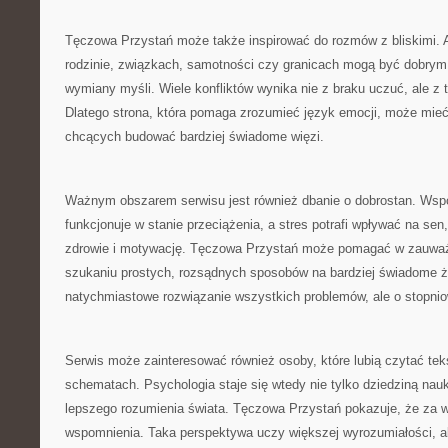
Tęczowa Przystań może także inspirować do rozmów z bliskimi. 
rodzinie, związkach, samotności czy granicach mogą być dobrym
wymiany myśli. Wiele konfliktów wynika nie z braku uczuć, ale z 
Dlatego strona, która pomaga zrozumieć język emocji, może mieć
chcących budować bardziej świadome więzi.
Ważnym obszarem serwisu jest również dbanie o dobrostan. Wsp
funkcjonuje w stanie przeciążenia, a stres potrafi wpływać na sen,
zdrowie i motywację. Tęczowa Przystań może pomagać w zauważa
szukaniu prostych, rozsądnych sposobów na bardziej świadome ży
natychmiastowe rozwiązanie wszystkich problemów, ale o stopniow
Serwis może zainteresować również osoby, które lubią czytać te
schematach. Psychologia staje się wtedy nie tylko dziedziną nauk
lepszego rozumienia świata. Tęczowa Przystań pokazuje, że za w
wspomnienia. Taka perspektywa uczy większej wyrozumiałości, a