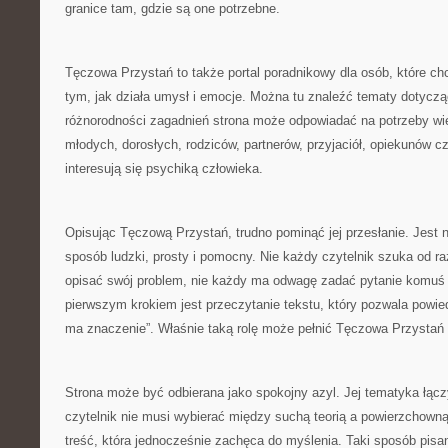
granice tam, gdzie są one potrzebne.
Tęczowa Przystań to także portal poradnikowy dla osób, które ch
tym, jak działa umysł i emocje. Można tu znaleźć tematy dotycz
różnorodności zagadnień strona może odpowiadać na potrzeby wie
młodych, dorosłych, rodziców, partnerów, przyjaciół, opiekunów c
interesują się psychiką człowieka.
Opisując Tęczową Przystań, trudno pominąć jej przesłanie. Jest n
sposób ludzki, prosty i pomocny. Nie każdy czytelnik szuka od raz
opisać swój problem, nie każdy ma odwagę zadać pytanie komuś
pierwszym krokiem jest przeczytanie tekstu, który pozwala powiedz
ma znaczenie”. Właśnie taką rolę może pełnić Tęczowa Przystań —
Strona może być odbierana jako spokojny azyl. Jej tematyka łąc
czytelnik nie musi wybierać między suchą teorią a powierzchown
treść, która jednocześnie zachęca do myślenia. Taki sposób pisan