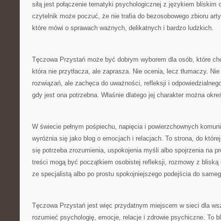
siłą jest połączenie tematyki psychologicznej z językiem bliskim 
czytelnik może poczuć, że nie trafia do bezosobowego zbioru arty
które mówi o sprawach ważnych, delikatnych i bardzo ludzkich.
Tęczowa Przystań może być dobrym wyborem dla osób, które chcą
która nie przytłacza, ale zaprasza. Nie ocenia, lecz tłumaczy. N
rozwiązań, ale zachęca do uważności, refleksji i odpowiedzialne
gdy jest ona potrzebna. Właśnie dlatego jej charakter można okreś
W świecie pełnym pośpiechu, napięcia i powierzchownych komun
wyróżnia się jako blog o emocjach i relacjach. To strona, do któr
się potrzeba zrozumienia, uspokojenia myśli albo spojrzenia na pro
treści mogą być początkiem osobistej refleksji, rozmowy z bliską 
ze specjalistą albo po prostu spokojniejszego podejścia do sameg
Tęczowa Przystań jest więc przydatnym miejscem w sieci dla wszy
rozumieć psychologię, emocje, relacje i zdrowie psychiczne. To 