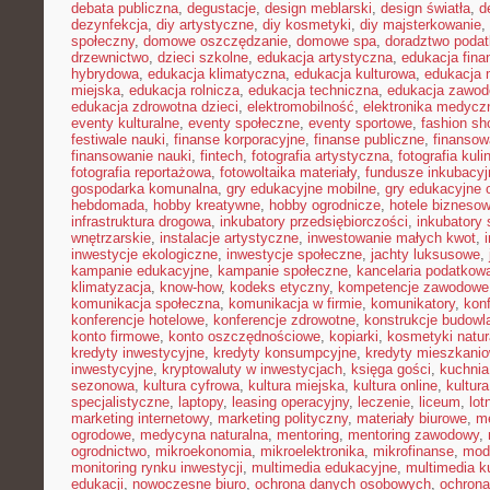
debata publiczna
,
degustacje
,
design meblarski
,
design światła
,
d
dezynfekcja
,
diy artystyczne
,
diy kosmetyki
,
diy majsterkowanie
,
społeczny
,
domowe oszczędzanie
,
domowe spa
,
doradztwo poda
drzewnictwo
,
dzieci szkolne
,
edukacja artystyczna
,
edukacja fina
hybrydowa
,
edukacja klimatyczna
,
edukacja kulturowa
,
edukacja
miejska
,
edukacja rolnicza
,
edukacja techniczna
,
edukacja zawo
edukacja zdrowotna dzieci
,
elektromobilność
,
elektronika medycz
eventy kulturalne
,
eventy społeczne
,
eventy sportowe
,
fashion sh
festiwale nauki
,
finanse korporacyjne
,
finanse publiczne
,
finansow
finansowanie nauki
,
fintech
,
fotografia artystyczna
,
fotografia kuli
fotografia reportażowa
,
fotowoltaika materiały
,
fundusze inkubacyj
gospodarka komunalna
,
gry edukacyjne mobilne
,
gry edukacyjne o
hebdomada
,
hobby kreatywne
,
hobby ogrodnicze
,
hotele bizneso
infrastruktura drogowa
,
inkubatory przedsiębiorczości
,
inkubatory 
wnętrzarskie
,
instalacje artystyczne
,
inwestowanie małych kwot
,
inwestycje ekologiczne
,
inwestycje społeczne
,
jachty luksusowe
,
kampanie edukacyjne
,
kampanie społeczne
,
kancelaria podatkow
klimatyzacja
,
know-how
,
kodeks etyczny
,
kompetencje zawodowe
komunikacja społeczna
,
komunikacja w firmie
,
komunikatory
,
kon
konferencje hotelowe
,
konferencje zdrowotne
,
konstrukcje budowl
konto firmowe
,
konto oszczędnościowe
,
kopiarki
,
kosmetyki natur
kredyty inwestycyjne
,
kredyty konsumpcyjne
,
kredyty mieszkani
inwestycyjne
,
kryptowaluty w inwestycjach
,
księga gości
,
kuchni
sezonowa
,
kultura cyfrowa
,
kultura miejska
,
kultura online
,
kultur
specjalistyczne
,
laptopy
,
leasing operacyjny
,
leczenie
,
liceum
,
lot
marketing internetowy
,
marketing polityczny
,
materiały biurowe
,
me
ogrodowe
,
medycyna naturalna
,
mentoring
,
mentoring zawodowy
,
ogrodnictwo
,
mikroekonomia
,
mikroelektronika
,
mikrofinanse
,
mod
monitoring rynku inwestycji
,
multimedia edukacyjne
,
multimedia ku
edukacji
,
nowoczesne biuro
,
ochrona danych osobowych
,
ochrona