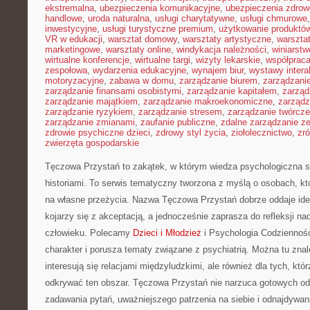
ekstremalna
,
ubezpieczenia komunikacyjne
,
ubezpieczenia zdrow
handlowe
,
uroda naturalna
,
usługi charytatywne
,
usługi chmurowe
inwestycyjne
,
usługi turystyczne premium
,
użytkowanie produktó
VR w edukacji
,
warsztat domowy
,
warsztaty artystyczne
,
warsztat
marketingowe
,
warsztaty online
,
windykacja należności
,
winiarstw
wirtualne konferencje
,
wirtualne targi
,
wizyty lekarskie
,
współpraca
zespołowa
,
wydarzenia edukacyjne
,
wynajem biur
,
wystawy inter
motoryzacyjne
,
zabawa w domu
,
zarządzanie biurem
,
zarządzan
zarządzanie finansami osobistymi
,
zarządzanie kapitałem
,
zarząd
zarządzanie majątkiem
,
zarządzanie makroekonomiczne
,
zarządz
zarządzanie ryzykiem
,
zarządzanie stresem
,
zarządzanie twórcze
zarządzanie zmianami
,
zaufanie publiczne
,
zdalne zarządzanie z
zdrowie psychiczne dzieci
,
zdrowy styl życia
,
ziołolecznictwo
,
zr
zwierzęta gospodarskie
Tęczowa Przystań to zakątek, w którym wiedza psychologiczna s
historiami. To serwis tematyczny tworzona z myślą o osobach, kt
na własne przeżycia. Nazwa Tęczowa Przystań dobrze oddaje ide
kojarzy się z akceptacją, a jednocześnie zaprasza do refleksji na
człowieku. Polecamy
Dzieci i Młodzież
i Psychologia Codziennoś
charakter i porusza tematy związane z psychiatrią. Można tu znale
interesują się relacjami międzyludzkimi, ale również dla tych, któ
odkrywać ten obszar. Tęczowa Przystań nie narzuca gotowych odp
zadawania pytań, uważniejszego patrzenia na siebie i odnajdywani