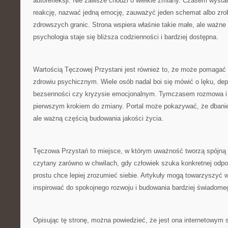
autorefleksji. Nie zawsze chodzi o wielkie zmiany. Czasem wystar
reakcję, nazwać jedną emocję, zauważyć jeden schemat albo zrob
zdrowszych granic. Strona wspiera właśnie takie małe, ale ważn
psychologia staje się bliższa codzienności i bardziej dostępna.
Wartością Tęczowej Przystani jest również to, że może pomagać
zdrowiu psychicznym. Wiele osób nadal boi się mówić o lęku, dep
bezsenności czy kryzysie emocjonalnym. Tymczasem rozmowa i 
pierwszym krokiem do zmiany. Portal może pokazywać, że dbanie
ale ważną częścią budowania jakości życia.
Tęczowa Przystań to miejsce, w którym uważność tworzą spójną
czytany zarówno w chwilach, gdy człowiek szuka konkretnej odpow
prostu chce lepiej zrozumieć siebie. Artykuły mogą towarzyszyć
inspirować do spokojnego rozwoju i budowania bardziej świadome
Opisując tę stronę, można powiedzieć, że jest ona internetowym s