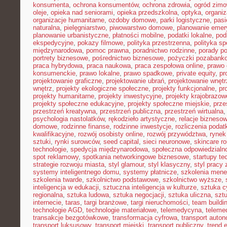
konsumenta
,
ochrona konsumentów
,
ochrona zdrowia
,
ogród zim
oleje
,
opieka nad seniorami
,
opieka przedszkolna
,
optyka
,
organi
organizacje humanitarne
,
ozdoby domowe
,
parki logistyczne
,
pasi
naturalna
,
pielęgniarstwo
,
piwowarstwo domowe
,
planowanie emer
planowanie urbanistyczne
,
płatności mobilne
,
podatki lokalne
,
pod
ekspedycyjne
,
pokazy filmowe
,
polityka przestrzenna
,
polityka s
międzynarodowa
,
pomoc prawna
,
poradnictwo rodzinne
,
porady p
portrety biznesowe
,
pośrednictwo biznesowe
,
pożyczki pozabank
praca hybrydowa
,
praca naukowa
,
praca zespołowa online
,
prawo 
konsumenckie
,
prawo lokalne
,
prawo spadkowe
,
private equity
,
pr
projektowanie graficzne
,
projektowanie ubrań
,
projektowanie wnętr
wnętrz
,
projekty ekologiczne społeczne
,
projekty funkcjonalne
,
pr
projekty humanitarne
,
projekty inwestycyjne
,
projekty krajobrazow
projekty społeczne edukacyjne
,
projekty społeczne miejskie
,
prze
przestrzeń kreatywna
,
przestrzeń publiczna
,
przestrzeń wirtualna
psychologia nastolatków
,
rękodzieło artystyczne
,
relacje bizneso
domowe
,
rodzinne finanse
,
rodzinne inwestycje
,
rozliczenia poda
kwalifikacyjne
,
rozwój osobisty online
,
rozwój przywództwa
,
rynek
sztuki
,
rynki surowców
,
seed capital
,
sieci neuronowe
,
skincare ro
technologie
,
spedycja międzynarodowa
,
społeczna odpowiedzialn
spot reklamowy
,
spotkania networkingowe biznesowe
,
startupy te
strategie rozwoju miasta
,
styl glamour
,
styl klasyczny
,
styl pracy 
systemy inteligentnego domu
,
systemy płatnicze
,
szkolenia mene
szkolenia twarde
,
szkolnictwo podstawowe
,
szkolnictwo wyższe
,
inteligencja w edukacji
,
sztuczna inteligencja w kulturze
,
sztuka c
regionalna
,
sztuka ludowa
,
sztuka negocjacji
,
sztuka uliczna
,
szt
internecie
,
taras
,
targi branżowe
,
targi nieruchomości
,
team buildi
technologie AGD
,
technologie materiałowe
,
telemedycyna
,
teleme
transakcje bezgotówkowe
,
transformacja cyfrowa
,
transport auto
transport luksusowy
,
transport miejski
,
transport publiczny
,
trend 