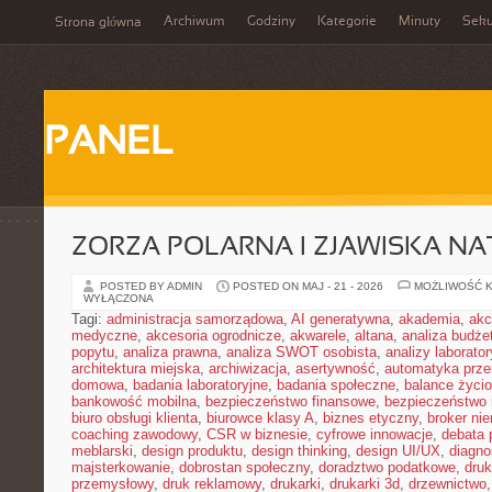
Archiwum
Godziny
Kategorie
Minuty
Sek
Strona główna
PANEL
ZORZA POLARNA I ZJAWISKA NA
POSTED BY ADMIN
POSTED ON MAJ - 21 - 2026
MOŻLIWOŚĆ 
WYŁĄCZONA
Tagi:
administracja samorządowa
,
AI generatywna
,
akademia
,
akc
medyczne
,
akcesoria ogrodnicze
,
akwarele
,
altana
,
analiza budże
popytu
,
analiza prawna
,
analiza SWOT osobista
,
analizy laborator
architektura miejska
,
archiwizacja
,
asertywność
,
automatyka prz
domowa
,
badania laboratoryjne
,
badania społeczne
,
balance życi
bankowość mobilna
,
bezpieczeństwo finansowe
,
bezpieczeństwo 
biuro obsługi klienta
,
biurowce klasy A
,
biznes etyczny
,
broker ni
coaching zawodowy
,
CSR w biznesie
,
cyfrowe innowacje
,
debata 
meblarski
,
design produktu
,
design thinking
,
design UI/UX
,
diagno
majsterkowanie
,
dobrostan społeczny
,
doradztwo podatkowe
,
dru
przemysłowy
,
druk reklamowy
,
drukarki
,
drukarki 3d
,
drzewnictwo