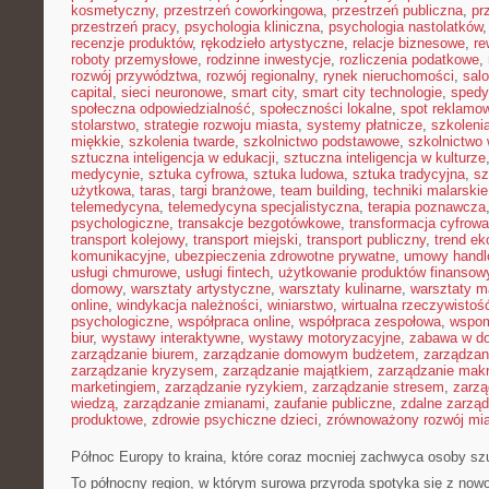
kosmetyczny
,
przestrzeń coworkingowa
,
przestrzeń publiczna
,
pr
przestrzeń pracy
,
psychologia kliniczna
,
psychologia nastolatków
recenzje produktów
,
rękodzieło artystyczne
,
relacje biznesowe
,
re
roboty przemysłowe
,
rodzinne inwestycje
,
rozliczenia podatkowe
,
rozwój przywództwa
,
rozwój regionalny
,
rynek nieruchomości
,
sal
capital
,
sieci neuronowe
,
smart city
,
smart city technologie
,
spedy
społeczna odpowiedzialność
,
społeczności lokalne
,
spot reklamo
stolarstwo
,
strategie rozwoju miasta
,
systemy płatnicze
,
szkoleni
miękkie
,
szkolenia twarde
,
szkolnictwo podstawowe
,
szkolnictwo
sztuczna inteligencja w edukacji
,
sztuczna inteligencja w kulturze
medycynie
,
sztuka cyfrowa
,
sztuka ludowa
,
sztuka tradycyjna
,
sz
użytkowa
,
taras
,
targi branżowe
,
team building
,
techniki malarskie
telemedycyna
,
telemedycyna specjalistyczna
,
terapia poznawcza
psychologiczne
,
transakcje bezgotówkowe
,
transformacja cyfrowa
transport kolejowy
,
transport miejski
,
transport publiczny
,
trend e
komunikacyjne
,
ubezpieczenia zdrowotne prywatne
,
umowy handl
usługi chmurowe
,
usługi fintech
,
użytkowanie produktów finansow
domowy
,
warsztaty artystyczne
,
warsztaty kulinarne
,
warsztaty m
online
,
windykacja należności
,
winiarstwo
,
wirtualna rzeczywistoś
psychologiczne
,
współpraca online
,
współpraca zespołowa
,
wspom
biur
,
wystawy interaktywne
,
wystawy motoryzacyjne
,
zabawa w d
zarządzanie biurem
,
zarządzanie domowym budżetem
,
zarządzan
zarządzanie kryzysem
,
zarządzanie majątkiem
,
zarządzanie mak
marketingiem
,
zarządzanie ryzykiem
,
zarządzanie stresem
,
zarzą
wiedzą
,
zarządzanie zmianami
,
zaufanie publiczne
,
zdalne zarzą
produktowe
,
zdrowie psychiczne dzieci
,
zrównoważony rozwój mi
Północ Europy to kraina, które coraz mocniej zachwyca osoby s
To północny region, w którym surowa przyroda spotyka się z now