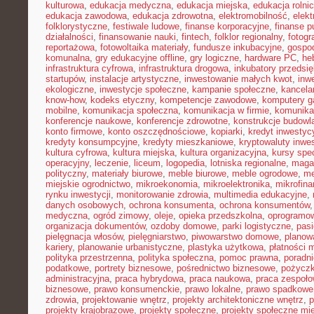
kulturowa
,
edukacja medyczna
,
edukacja miejska
,
edukacja rolni
edukacja zawodowa
,
edukacja zdrowotna
,
elektromobilność
,
elek
folklorystyczne
,
festiwale ludowe
,
finanse korporacyjne
,
finanse p
działalności
,
finansowanie nauki
,
fintech
,
folklor regionalny
,
fotogr
reportażowa
,
fotowoltaika materiały
,
fundusze inkubacyjne
,
gospod
komunalna
,
gry edukacyjne offline
,
gry logiczne
,
hardware PC
,
he
infrastruktura cyfrowa
,
infrastruktura drogowa
,
inkubatory przedsię
startupów
,
instalacje artystyczne
,
inwestowanie małych kwot
,
inw
ekologiczne
,
inwestycje społeczne
,
kampanie społeczne
,
kancela
know-how
,
kodeks etyczny
,
kompetencje zawodowe
,
komputery 
mobilne
,
komunikacja społeczna
,
komunikacja w firmie
,
komunika
konferencje naukowe
,
konferencje zdrowotne
,
konstrukcje budowl
konto firmowe
,
konto oszczędnościowe
,
kopiarki
,
kredyt inwestyc
kredyty konsumpcyjne
,
kredyty mieszkaniowe
,
kryptowaluty inwe
kultura cyfrowa
,
kultura miejska
,
kultura organizacyjna
,
kursy spec
operacyjny
,
leczenie
,
liceum
,
logopedia
,
lotniska regionalne
,
maga
polityczny
,
materiały biurowe
,
meble biurowe
,
meble ogrodowe
,
me
miejskie ogrodnictwo
,
mikroekonomia
,
mikroelektronika
,
mikrofin
rynku inwestycji
,
monitorowanie zdrowia
,
multimedia edukacyjne
,
danych osobowych
,
ochrona konsumenta
,
ochrona konsumentów
medyczna
,
ogród zimowy
,
oleje
,
opieka przedszkolna
,
oprogramow
organizacja dokumentów
,
ozdoby domowe
,
parki logistyczne
,
pas
pielęgnacja włosów
,
pielęgniarstwo
,
piwowarstwo domowe
,
planow
kariery
,
planowanie urbanistyczne
,
plastyka użytkowa
,
płatności 
polityka przestrzenna
,
polityka społeczna
,
pomoc prawna
,
poradni
podatkowe
,
portrety biznesowe
,
pośrednictwo biznesowe
,
pożycz
administracyjna
,
praca hybrydowa
,
praca naukowa
,
praca zespoło
biznesowe
,
prawo konsumenckie
,
prawo lokalne
,
prawo spadkowe
zdrowia
,
projektowanie wnętrz
,
projekty architektoniczne wnętrz
,
p
projekty krajobrazowe
,
projekty społeczne
,
projekty społeczne mie