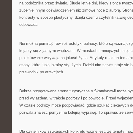
na podróżnika przez światło. Długie letnie dni, kiedy słońce twor
zupełnie innym doświadczeniem niż zimowe noce z aurorą. Stro
kontrasty w sposób plastyczny, dzięki czemu czytelnik łatwiej de
odpowiada.
Nie można pominąć również estetyki północy, które są ważną czę
kojarzy się z jasnymi wnętrzami. W miastach i mniejszych miejs
projektowanie wpływają na jakość życia. Artykuły o takich temat
osoby, które lubią lokalny styl życia. Dzięki nim serwis staje się
przewodnik po atrakcjach.
Dobrze przygotowana strona turystyczna o Skandynawii może by
przed wyjazdem, w trakcie podróży i po powrocie. Przed wyjazde
W czasie podróży może podpowiadać, gdzie szukać ciekawych d
pozwala znaleźć pomysł na kolejną wyprawę. To sprawia, że serw
Dla czytelników szukających konkretu ważne jest, że tematy moż