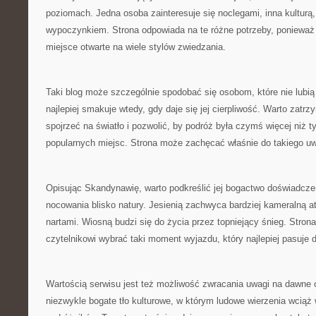
poziomach. Jedna osoba zainteresuje się noclegami, inna kulturą
wypoczynkiem. Strona odpowiada na te różne potrzeby, ponieważ
miejsce otwarte na wiele stylów zwiedzania.
Taki blog może szczególnie spodobać się osobom, które nie lubi
najlepiej smakuje wtedy, gdy daje się jej cierpliwość. Warto zatrz
spojrzeć na światło i pozwolić, by podróż była czymś więcej niż 
popularnych miejsc. Strona może zachęcać właśnie do takiego u
Opisując Skandynawię, warto podkreślić jej bogactwo doświadcze
nocowania blisko natury. Jesienią zachwyca bardziej kameralną a
nartami. Wiosną budzi się do życia przez topniejący śnieg. Str
czytelnikowi wybrać taki moment wyjazdu, który najlepiej pasuje 
Wartością serwisu jest też możliwość zwracania uwagi na dawne
niezwykle bogate tło kulturowe, w którym ludowe wierzenia wciąż