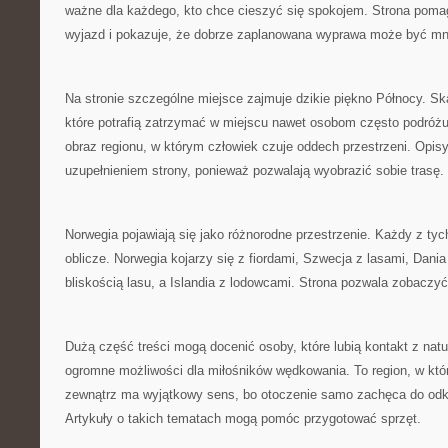
ważne dla każdego, kto chce cieszyć się spokojem. Strona pomag
wyjazd i pokazuje, że dobrze zaplanowana wyprawa może być mni
Na stronie szczególne miejsce zajmuje dzikie piękno Północy. S
które potrafią zatrzymać w miejscu nawet osobom często podróżu
obraz regionu, w którym człowiek czuje oddech przestrzeni. Opis
uzupełnieniem strony, ponieważ pozwalają wyobrazić sobie trasę.
Norwegia pojawiają się jako różnorodne przestrzenie. Każdy z tyc
oblicze. Norwegia kojarzy się z fiordami, Szwecja z lasami, Dania
bliskością lasu, a Islandia z lodowcami. Strona pozwala zobaczyć
Dużą część treści mogą docenić osoby, które lubią kontakt z nat
ogromne możliwości dla miłośników wędkowania. To region, w kt
zewnątrz ma wyjątkowy sens, bo otoczenie samo zachęca do odk
Artykuły o takich tematach mogą pomóc przygotować sprzęt.