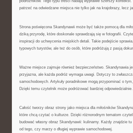
podróżników. Tego typu treści nadają wyprawie szerszy kontekst.
patrzeć na odwiedzane miejsca nie tylko jak na krajobrazy, lecz j
Strona poświęcona Skandynawii może być także pomocą dla miłoś
dziką przyrodę, które doskonale sprawdzają się w fotografii. Czy
inspiracji do uchwycenia miejskich detali. Takie podejście sprawia,
typowych turystów, ale też do osób, które podróżują z pasją dok
Ważne miejsce zajmuje również bezpieczeństwo. Skandynawia jes
przyjazna, ale każda podróż wymaga uwagi. Dotyczy to zwłaszcza
samochodowych. Artykuły poradnikowe mogą przypominać o tym, 
Dzięki temu czytelnik może podróżować bardziej odpowiedzialnie.
Całość tworzy obraz strony jako miejsca dla miłośników Skandyna
które chcą czytać o kulturze. Dzięki różnorodnym tematom czyte
budować własny obraz Skandynawii: kulinarny. Każdy znajdzie tu c
od tego, czy marzy o długiej wyprawie samochodowej.