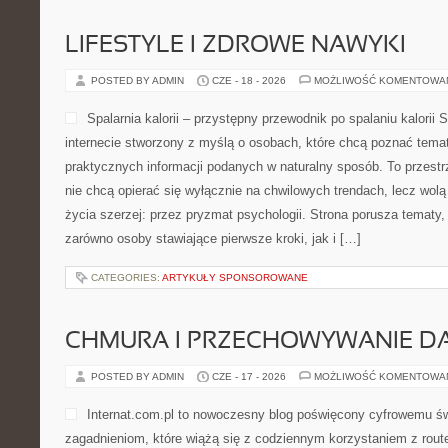
LIFESTYLE I ZDROWE NAWYKI
POSTED BY ADMIN
CZE - 18 - 2026
MOŻLIWOŚĆ KOMENTOWA
Spalarnia kalorii – przystępny przewodnik po spalaniu kalorii S
internecie stworzony z myślą o osobach, które chcą poznać temat 
praktycznych informacji podanych w naturalny sposób. To przestrz
nie chcą opierać się wyłącznie na chwilowych trendach, lecz wolą
życia szerzej: przez pryzmat psychologii. Strona porusza tematy
zarówno osoby stawiające pierwsze kroki, jak i […]
CATEGORIES:
ARTYKUŁY SPONSOROWANE
CHMURA I PRZECHOWYWANIE D
POSTED BY ADMIN
CZE - 17 - 2026
MOŻLIWOŚĆ KOMENTOWA
Internat.com.pl to nowoczesny blog poświęcony cyfrowemu ś
zagadnieniom, które wiążą się z codziennym korzystaniem z rout