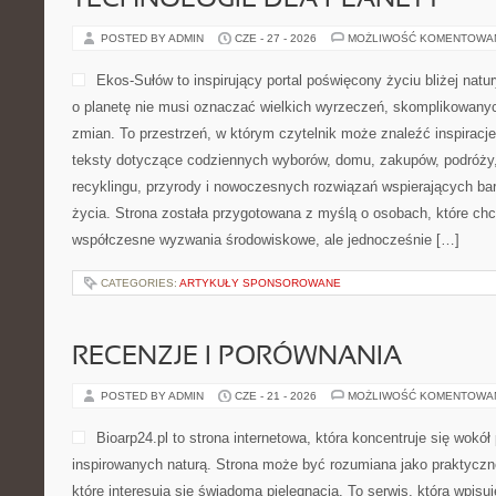
TECHNOLOGIE DLA PLANETY
POSTED BY ADMIN
CZE - 27 - 2026
MOŻLIWOŚĆ KOMENTOWA
Ekos-Sułów to inspirujący portal poświęcony życiu bliżej natur
o planetę nie musi oznaczać wielkich wyrzeczeń, skomplikowany
zmian. To przestrzeń, w którym czytelnik może znaleźć inspiracje
teksty dotyczące codziennych wyborów, domu, zakupów, podróży, 
recyklingu, przyrody i nowoczesnych rozwiązań wspierających ba
życia. Strona została przygotowana z myślą o osobach, które chc
współczesne wyzwania środowiskowe, ale jednocześnie […]
CATEGORIES:
ARTYKUŁY SPONSOROWANE
RECENZJE I PORÓWNANIA
POSTED BY ADMIN
CZE - 21 - 2026
MOŻLIWOŚĆ KOMENTOWA
Bioarp24.pl to strona internetowa, która koncentruje się wok
inspirowanych naturą. Strona może być rozumiana jako praktyczne
które interesują się świadomą pielęgnacją. To serwis, która wpisu