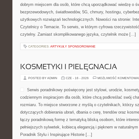
dobrym miejscem dla osób, które chcą uporządkować wiedzę o świe
bezprzewodowych, światłowodów, 5G, chmury, hostingu, cyberbe
użytkowych rozwiązań technologicznych. Nowości na stronie: Inter
Czytelnicy o Temacie. To serwis, w którym cyfrowa rzeczywisto
czytelny. Zamiast skomplikowanego języka, czytelnik może […]
CATEGORIES:
ARTYKUŁY SPONSOROWANE
KOSMETYKI I PIELĘGNACJA
POSTED BY ADMIN
CZE - 16 - 2026
MOŻLIWOŚĆ KOMENTOWA
Serwis poradnikowy poświęcony jest stylowi, urodzie, kosme
codziennym inspiracjom dla osób, które chcą podkreślać swój cha
rozmiaru. To miejsce stworzone z myślą o czytelnikach, którzy s
dotyczących dobierania ubrań, dbania o cerę, trendów oraz kosm
łączy poradnikową formę z tematyką bliską osobom, które interes
pełniejszych sylwetek, kobiecą elegancją i pięknem w naturalny
Poradnik Stylu i Inspirujące Historie […]