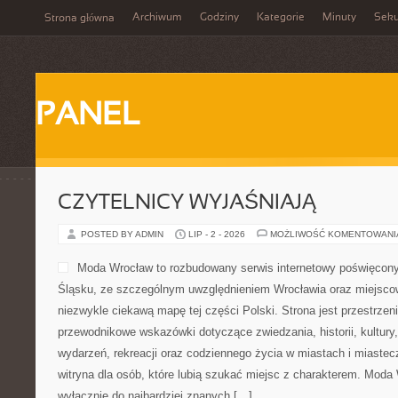
Archiwum
Godziny
Kategorie
Minuty
Sek
Strona główna
PANEL
CZYTELNICY WYJAŚNIAJĄ
POSTED BY ADMIN
LIP - 2 - 2026
MOŻLIWOŚĆ KOMENTOWAN
Moda Wrocław to rozbudowany serwis internetowy poświęco
Śląsku, ze szczególnym uwzględnieniem Wrocławia oraz miejscow
niezwykle ciekawą mapę tej części Polski. Strona jest przestrze
przewodnikowe wskazówki dotyczące zwiedzania, historii, kultury, 
wydarzeń, rekreacji oraz codziennego życia w miastach i miaste
witryna dla osób, które lubią szukać miejsc z charakterem. Moda 
wyłącznie do najbardziej znanych […]