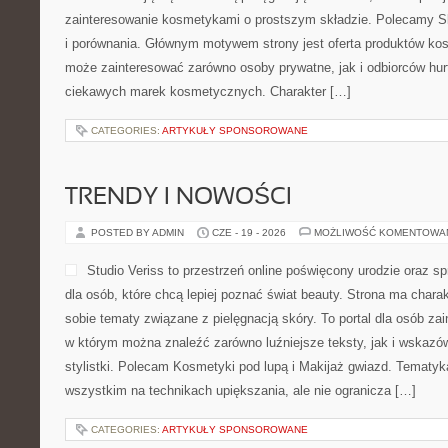
zainteresowanie kosmetykami o prostszym składzie. Polecamy Sk
i porównania. Głównym motywem strony jest oferta produktów ko
może zainteresować zarówno osoby prywatne, jak i odbiorców hur
ciekawych marek kosmetycznych. Charakter […]
CATEGORIES:
ARTYKUŁY SPONSOROWANE
TRENDY I NOWOŚCI
POSTED BY ADMIN
CZE - 19 - 2026
MOŻLIWOŚĆ KOMENTOWA
Studio Veriss to przestrzeń online poświęcony urodzie ora
dla osób, które chcą lepiej poznać świat beauty. Strona ma charakt
sobie tematy związane z pielęgnacją skóry. To portal dla osób z
w którym można znaleźć zarówno luźniejsze teksty, jak i wskazó
stylistki. Polecam Kosmetyki pod lupą i Makijaż gwiazd. Tematyk
wszystkim na technikach upiększania, ale nie ogranicza […]
CATEGORIES:
ARTYKUŁY SPONSOROWANE