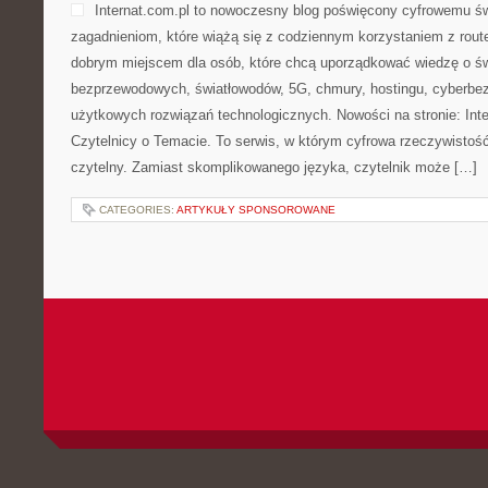
Internat.com.pl to nowoczesny blog poświęcony cyfrowemu ś
zagadnieniom, które wiążą się z codziennym korzystaniem z rout
dobrym miejscem dla osób, które chcą uporządkować wiedzę o świe
bezprzewodowych, światłowodów, 5G, chmury, hostingu, cyberbe
użytkowych rozwiązań technologicznych. Nowości na stronie: Inter
Czytelnicy o Temacie. To serwis, w którym cyfrowa rzeczywisto
czytelny. Zamiast skomplikowanego języka, czytelnik może […]
CATEGORIES:
ARTYKUŁY SPONSOROWANE