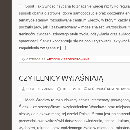
Sport i aktywność fizyczna to znacznie więcej niż tylko regula
sposób dbania o zdrowie, dobre samopoczucie oraz codzienną ene
tematyce stanowi rozbudowane centrum wiedzy, w którym każdy m
początkujący, jak i zaawansowany – może znaleźć wartościowe m
treningów, ćwiczeń, zdrowego stylu życia, odżywiania oraz świad
sprawności. Serwis koncentruje się na popularyzowaniu aktywnośc
zagadnienia związane z […]
CATEGORIES:
ARTYKUŁY SPONSOROWANE
CZYTELNICY WYJAŚNIAJĄ
POSTED BY ADMIN
LIP - 2 - 2026
MOŻLIWOŚĆ KOMENTOWAN
Moda Wrocław to rozbudowany serwis internetowy poświęco
Śląsku, ze szczególnym uwzględnieniem Wrocławia oraz miejscow
niezwykle ciekawą mapę tej części Polski. Strona jest przestrze
przewodnikowe wskazówki dotyczące zwiedzania, historii, kultury, 
wydarzeń, rekreacji oraz codziennego życia w miastach i miaste