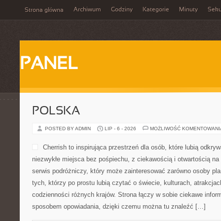
Archiwum
Godziny
Kategorie
Minuty
Sek
Strona główna
PANEL
POLSKA
POSTED BY ADMIN
LIP - 6 - 2026
MOŻLIWOŚĆ KOMENTOWAN
Cherrish to inspirująca przestrzeń dla osób, które lubią odkr
niezwykłe miejsca bez pośpiechu, z ciekawością i otwartością n
serwis podróżniczy, który może zainteresować zarówno osoby planu
tych, którzy po prostu lubią czytać o świecie, kulturach, atrakcjach
codzienności różnych krajów. Strona łączy w sobie ciekawe infor
sposobem opowiadania, dzięki czemu można tu znaleźć […]