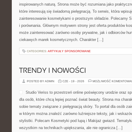
inspirowanych naturą. Strona może być rozumiana jako praktyczne
które interesują się świadomą pielęgnacją. To serwis, która wpisu
zainteresowanie kosmetykami o prostszym składzie. Polecamy Sk
i porównania. Głównym motywem strony jest oferta produktów ko
może zainteresować zarówno osoby prywatne, jak i odbiorców hur
ciekawych marek kosmetycznych. Charakter […]
CATEGORIES:
ARTYKUŁY SPONSOROWANE
TRENDY I NOWOŚCI
POSTED BY ADMIN
CZE - 19 - 2026
MOŻLIWOŚĆ KOMENTOWA
Studio Veriss to przestrzeń online poświęcony urodzie ora
dla osób, które chcą lepiej poznać świat beauty. Strona ma charakt
sobie tematy związane z pielęgnacją skóry. To portal dla osób z
w którym można znaleźć zarówno luźniejsze teksty, jak i wskazó
stylistki. Polecam Kosmetyki pod lupą i Makijaż gwiazd. Tematyk
wszystkim na technikach upiększania, ale nie ogranicza […]