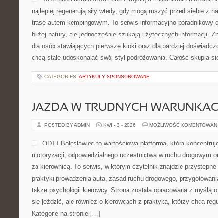
najlepiej regenerują siły wtedy, gdy mogą ruszyć przed siebie z 
trasę autem kempingowym. To serwis informacyjno-poradnikowy dl
bliżej natury, ale jednocześnie szukają użytecznych informacji. Z
dla osób stawiających pierwsze kroki oraz dla bardziej doświadc
chcą stale udoskonalać swój styl podróżowania. Całość skupia s
CATEGORIES:
ARTYKUŁY SPONSOROWANE
JAZDA W TRUDNYCH WARUNKA
POSTED BY ADMIN
KWI - 3 - 2026
MOŻLIWOŚĆ KOMENTOWAN
ODTJ Bolesławiec to wartościowa platforma, która koncentruj
motoryzacji, odpowiedzialnego uczestnictwa w ruchu drogowym or
za kierownicą. To serwis, w którym czytelnik znajdzie przystępn
praktyki prowadzenia auta, zasad ruchu drogowego, przygotowani
także psychologii kierowcy. Strona została opracowana z myślą o 
się jeździć, ale również o kierowcach z praktyką, którzy chcą reg
Kategorie na stronie […]