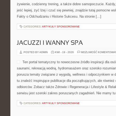
żywienie, codzienny trening, a także dobre samopoczucie. Każdy
jeść lepiej, żyć lżej i czuć się pewniej, znajdzie tutaj pomocne w
Fakty o Odchudzaniu i Historie Sukcesu. Na stronie […]
CATEGORIES:
ARTYKUŁY SPONSOROWANE
JACUZZI I WANNY SPA
POSTED BY ADMIN
KWI - 19 - 2026
MOŻLIWOŚĆ KOMENTOWA
Ten portal tematyczny to nowoczesne źródło inspiracji dla osób
saunami, rekreacją wodną, hydromasażem oraz szeroko rozumian
porusza tematy związane z wygodą, wellness i odpoczynkiem w 
tu znaleźć inspirujące publikacje dla początkujących, ale również
odbiorców. Zobacz także Zdrowie i Regeneracja i Lifestyle & Re
serwisu jest szeroki zakres poruszanych zagadnień. Nie mamy tu
CATEGORIES:
ARTYKUŁY SPONSOROWANE