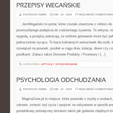
PRZEPISY WEGAŃSKIE
POSTED BY ADMIN
KWI - 23 - 2026
MOŻLIWOŚĆ KOMENTOWA
JemWegańsko to portal, które zostało stworzone z miłości do k
przemyślanego podejścia do codziennego żywienia. To witryna, na
wygodą, a przepisy pokazują, że roślinne gotowanie może być pełna
jednocześnie sycąca. To baza kulinarnych wskazówek dla osób, k
rozwiązań na poranek, posiłek w ciągu dnia, kolację, deser czy 
posiłkami. Zobacz także Domowe Produkty i Przetwory i […]
CATEGORIES:
ARTYKUŁY SPONSOROWANE
PSYCHOLOGIA ODCHUDZANIA
POSTED BY ADMIN
KWI - 22 - 2026
MOŻLIWOŚĆ KOMENTOWA
MagicalJune.pl to miejsce, które powstało z myślą o osobach
zdrowie, zmienić styl życia i spojrzeć na odżywianie w sposób pr
poradnikowy poświęcony tematom takim jak gubienie zbędnych k