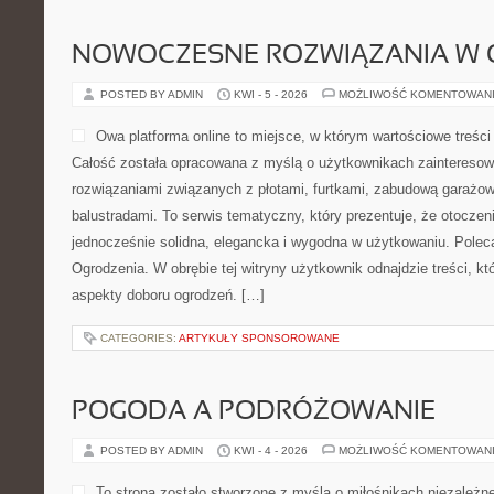
NOWOCZESNE ROZWIĄZANIA W 
POSTED BY ADMIN
KWI - 5 - 2026
MOŻLIWOŚĆ KOMENTOWAN
Owa platforma online to miejsce, w którym wartościowe treści
Całość została opracowana z myślą o użytkownikach zaintereso
rozwiązaniami związanych z płotami, furtkami, zabudową garażow
balustradami. To serwis tematyczny, który prezentuje, że otocz
jednocześnie solidna, elegancka i wygodna w użytkowaniu. Polec
Ogrodzenia. W obrębie tej witryny użytkownik odnajdzie treści, kt
aspekty doboru ogrodzeń. […]
CATEGORIES:
ARTYKUŁY SPONSOROWANE
POGODA A PODRÓŻOWANIE
POSTED BY ADMIN
KWI - 4 - 2026
MOŻLIWOŚĆ KOMENTOWAN
To strona zostało stworzone z myślą o miłośnikach niezależn