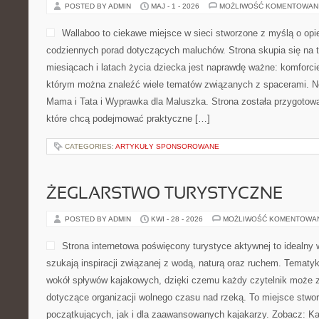
POSTED BY ADMIN
MAJ - 1 - 2026
MOŻLIWOŚĆ KOMENTOWAN
Wallaboo to ciekawe miejsce w sieci stworzone z myślą o opi
codziennych porad dotyczących maluchów. Strona skupia się na 
miesiącach i latach życia dziecka jest naprawdę ważne: komforci
którym można znaleźć wiele tematów związanych z spacerami. Now
Mama i Tata i Wyprawka dla Maluszka. Strona została przygotow
które chcą podejmować praktyczne […]
CATEGORIES:
ARTYKUŁY SPONSOROWANE
ŻEGLARSTWO TURYSTYCZNE
POSTED BY ADMIN
KWI - 28 - 2026
MOŻLIWOŚĆ KOMENTOWA
Strona internetowa poświęcony turystyce aktywnej to idealny 
szukają inspiracji związanej z wodą, naturą oraz ruchem. Tematyk
wokół spływów kajakowych, dzięki czemu każdy czytelnik może z
dotyczące organizacji wolnego czasu nad rzeką. To miejsce stwo
początkujących, jak i dla zaawansowanych kajakarzy. Zobacz: Kaj