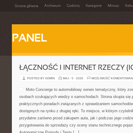
Archiwum
Godziny
Kategorie
Minuty
Sek
Strona główna
PANEL
ŁĄCZNOŚĆ I INTERNET RZECZY (I
POSTED BY ADMIN
MAJ - 5 - 2026
MOŻLIWOŚĆ KOMENTOWAN
Moto Concierge to automobilowy serwis tematyczny, który zo
osobach szukających wiedzy o samochodach. Strona skupia się 
praktycznych poradach związanych z sprawdzaniem samochodów
dostępnych na rynku z drugiej ręki. To miejsce, w którym czyteln
przydatne zarówno przed zakupem auta, jak i podczas jego codz
przygotowania do sprzedaży czy oceny stanu technicznego pojaz
Autonomiczne Pojazdy i Testy […]