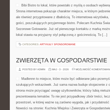
Bibi Bistro to lokal, które powstało z myślą o osobach wybie
Strona internetowa pokazuje charakter miejsca, w którym jedzenie
ale również przygotowane z dbałością. To internetowa wizytówka
gości, poszukujących przyjemnego bistro. Polecam Kuchnia Świat
Sezonowe Gotowanie. Już od pierwszego kontaktu z marką można
lokal stawia na przyjazny styl połączoną z gościnnością. To […]
CATEGORIES:
ARTYKUŁY SPONSOROWANE
ZWIERZĘTA W GOSPODARSTWIE
POSTED BY ADMIN
MAJ - 3 - 2026
MOŻLIWOŚĆ KOMENTOWAN
Madlennn to miejsce, które może być odbierane jako przemyśl
szukających wskazówek. Już sama nazwa buduje skojarzenie z 
strona może przyciągać uwagę użytkowników, którzy lubią nietuz
prezentowania tematów. To nie jest przypadkowy zbiór treści, lec
przestrzeń, w której ważne są zarówno wygoda, jak i przydatność
Nowości na stronie: Kuchnia Wiejska i Zwierzęta w Gospodarstwi