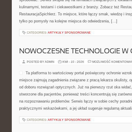
kulinarnymi, testami i ciekawostkami z branży. Zobacz też Restau
RestauracjaSpichlerz. To miejsce, które łączy smak, wiedzę i inspir
tylko po pomysły na kolejne miejsca do odwiedzenia, […]
CATEGORIES:
ARTYKUŁY SPONSOROWANE
NOWOCZESNE TECHNOLOGIE W 
POSTED BY ADMIN
KWI - 10 - 2026
MOŻLIWOŚĆ KOMENTOWA
Ta platforma to wartościowy portal poświęcony ochronie wzrok
miejsce zajmują zagadnienia związane z pracą lekarza okulisty, 
od doboru rozwiązań optycznych. Już na pierwszy rzut oka widać,
stworzone dla pacjentów, ponieważ treści koncentrują się zarówno
na rozpoznawaniu problemów. Serwis łączy w sobie cechy poradni
praktycznymi wskazówkami, a jej układ sugeruje regularną aktuali
CATEGORIES:
ARTYKUŁY SPONSOROWANE