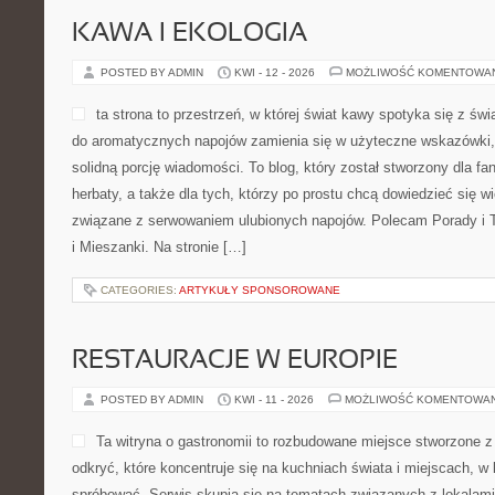
KAWA I EKOLOGIA
POSTED BY ADMIN
KWI - 12 - 2026
MOŻLIWOŚĆ KOMENTOWA
ta strona to przestrzeń, w której świat kawy spotyka się z św
do aromatycznych napojów zamienia się w użyteczne wskazówki, i
solidną porcję wiadomości. To blog, który został stworzony dla fan
herbaty, a także dla tych, którzy po prostu chcą dowiedzieć się w
związane z serwowaniem ulubionych napojów. Polecam Porady i 
i Mieszanki. Na stronie […]
CATEGORIES:
ARTYKUŁY SPONSOROWANE
RESTAURACJE W EUROPIE
POSTED BY ADMIN
KWI - 11 - 2026
MOŻLIWOŚĆ KOMENTOWA
Ta witryna o gastronomii to rozbudowane miejsce stworzone z
odkryć, które koncentruje się na kuchniach świata i miejscach, w
spróbować. Serwis skupia się na tematach związanych z lokalami