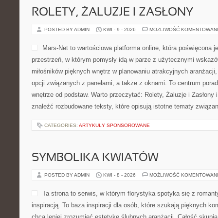
ROLETY, ŻALUZJE I ZASŁONY
POSTED BY ADMIN
KWI - 9 - 2026
MOŻLIWOŚĆ KOMENTOWAN
Mars-Net to wartościowa platforma online, która poświęcona j
przestrzeń, w którym pomysły idą w parze z użytecznymi wskazó
miłośników pięknych wnętrz w planowaniu atrakcyjnych aranżacji,
opcji związanych z panelami, a także z oknami. To centrum porad
wnętrze od podstaw. Warto przeczytać: Rolety, Żaluzje i Zasłony 
znaleźć rozbudowane teksty, które opisują istotne tematy związa
CATEGORIES:
ARTYKUŁY SPONSOROWANE
SYMBOLIKA KWIATÓW
POSTED BY ADMIN
KWI - 8 - 2026
MOŻLIWOŚĆ KOMENTOWAN
Ta strona to serwis, w którym florystyka spotyka się z roma
inspiracją. To baza inspiracji dla osób, które szukają pięknych k
chcą lepiej zrozumieć estetykę ślubnych aranżacji. Całość skupia