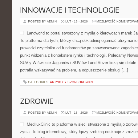
INNOWACJE I TECHNOLOGIE
POSTED BY ADMIN
LUT - 19 - 2026
MOŻLIWOŚĆ KOMENTOWA
Landworld to portal stworzony z myślą o kierowcach marek Ja
To platforma dla tych, którzy chcą dokładniej ogarniać utrzymanie
prowadzi czytelnika od fundamentów po zaawansowane zagadnien
punkt widzenia z kontekstem rynku i technologii. Polecamy Nowo
SUV-y W świecie Jaguarów i SUV-ów Land Rover liczą się detale
potrafią wskazywać na problem, a odpuszczenie obsługi […]
CATEGORIES:
ARTYKUŁY SPONSOROWANE
ZDROWIE
POSTED BY ADMIN
LUT - 18 - 2026
MOŻLIWOŚĆ KOMENTOWA
MediluxClinic to platforma w sieci stworzone z myślą o zdrow
życia. To blog internetowy, który łączy rzetelną edukację z zroz