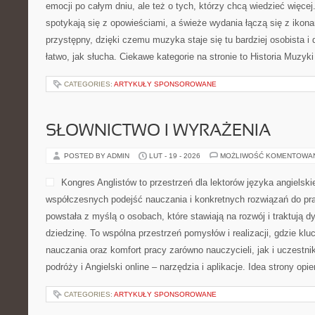
emocji po całym dniu, ale też o tych, którzy chcą wiedzieć więce
spotykają się z opowieściami, a świeże wydania łączą się z ikon
przystępny, dzięki czemu muzyka staje się tu bardziej osobista i
łatwo, jak słucha. Ciekawe kategorie na stronie to Historia Muzyki
CATEGORIES:
ARTYKUŁY SPONSOROWANE
SŁOWNICTWO I WYRAŻENIA
POSTED BY ADMIN
LUT - 19 - 2026
MOŻLIWOŚĆ KOMENTOWA
Kongres Anglistów to przestrzeń dla lektorów języka angielski
współczesnych podejść nauczania i konkretnych rozwiązań do pra
powstała z myślą o osobach, które stawiają na rozwój i traktują 
dziedzinę. To wspólna przestrzeń pomysłów i realizacji, gdzie kl
nauczania oraz komfort pracy zarówno nauczycieli, jak i uczestn
podróży i Angielski online – narzędzia i aplikacje. Idea strony opie
CATEGORIES:
ARTYKUŁY SPONSOROWANE