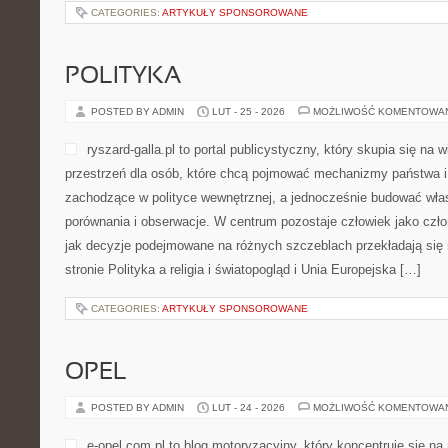
CATEGORIES:
ARTYKUŁY SPONSOROWANE
POLITYKA
POSTED BY ADMIN
LUT - 25 - 2026
MOŻLIWOŚĆ KOMENTOWA
ryszard-galla.pl to portal publicystyczny, który skupia się na
przestrzeń dla osób, które chcą pojmować mechanizmy państwa i 
zachodzące w polityce wewnętrznej, a jednocześnie budować wła
porównania i obserwacje. W centrum pozostaje człowiek jako czło
jak decyzje podejmowane na różnych szczeblach przekładają się
stronie Polityka a religia i światopogląd i Unia Europejska […]
CATEGORIES:
ARTYKUŁY SPONSOROWANE
OPEL
POSTED BY ADMIN
LUT - 24 - 2026
MOŻLIWOŚĆ KOMENTOWA
e-opel.com.pl to blog motoryzacyjny, który koncentruje się n