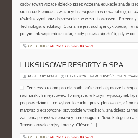
osoby towarzyszące dziecko przez wczesną edukację znajdą rzete
się na codzienności związanych z wejściem w nową rutynę, emoc
rówieśniczymi oraz dojrzewaniem w wieku żłobkowym. Polecamy 
Technologia w edukacji. Strona nie jest suchą encyklopedią. To r
po tym, jak wspierać dziecko, kiedy pojawia się złość, gdy w do
CATEGORIES:
ARTYKUŁY SPONSOROWANE
LUKSUSOWE RESORTY & SPA
POSTED BY ADMIN
LUT - 8 - 2026
MOŻLIWOŚĆ KOMENTOWAN
Ten serwis to kompas dla osób, które kochają morze i chcą o
nadmorskich miejscówek. To miejsce, w którym wypoczynek łącz
podpowiedziami – od wyboru kierunku, przez planowanie, aż po ro
marzysz o egzotycznej przygodzie w tropikach, znajdziesz tu treś
zamienić pomysł w sensowny harmonogram. Nowe kategorie na stro
Transatlantyckie rejsy i promy. Główną […]
CATEGORIES:
ARTYKUŁY SPONSOROWANE