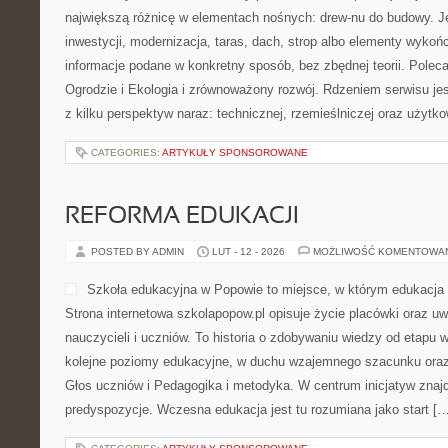
największą różnicę w elementach nośnych: drew-nu do budowy. Jeże
inwestycji, modernizacja, taras, dach, strop albo elementy wykoń
informacje podane w konkretny sposób, bez zbędnej teorii. Pole
Ogrodzie i Ekologia i zrównoważony rozwój. Rdzeniem serwisu je
z kilku perspektyw naraz: technicznej, rzemieślniczej oraz użytko
CATEGORIES:
ARTYKUŁY SPONSOROWANE
REFORMA EDUKACJI
POSTED BY ADMIN
LUT - 12 - 2026
MOŻLIWOŚĆ KOMENTOWA
Szkoła edukacyjna w Popowie to miejsce, w którym edukacja
Strona internetowa szkolapopow.pl opisuje życie placówki oraz uw
nauczycieli i uczniów. To historia o zdobywaniu wiedzy od etapu
kolejne poziomy edukacyjne, w duchu wzajemnego szacunku oraz 
Głos uczniów i Pedagogika i metodyka. W centrum inicjatyw znajd
predyspozycje. Wczesna edukacja jest tu rozumiana jako start […