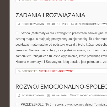
ZADANIA I ROZWIĄZANIA
POSTED BY ADMIN
LUT - 10 - 2026
MOŻLIWOŚĆ KOMENTOWA
Strona „Matematyka dla każdego” to przestrzeń edukacyjna, w 
czarną magią, a stają się praktyczną umiejętnością. To zbiór mate
poukładać matematykę od podstaw, oraz dla tych, którzy potrzebu
tematów. Niezależnie od tego, czy jesteś uczniem, rodzicem, nau
samoukiem, znajdziesz tu jasne wyjaśnienia, które prowadzą kro
Historia matematyki i Statystyka. Ideą serwisu jest pokazanie, że
CATEGORIES:
ARTYKUŁY SPONSOROWANE
ROZWÓJ EMOCJONALNO-SPOŁE
POSTED BY ADMIN
LUT - 9 - 2026
MOŻLIWOŚĆ KOMENTOWAN
PRZEDSZKOLE NA 5 – serwis o wychowaniu dzieci To miejsce