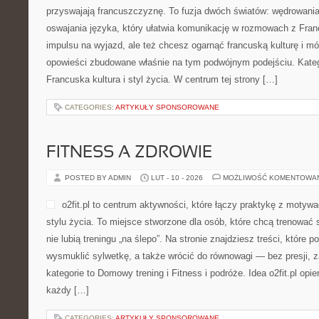
przyswajają francuszczyznę. To fuzja dwóch światów: wędrowani
oswajania języka, który ułatwia komunikację w rozmowach z Fran
impulsu na wyjazd, ale też chcesz ogarnąć francuską kulturę i mó
opowieści zbudowane właśnie na tym podwójnym podejściu. Katego
Francuska kultura i styl życia. W centrum tej strony […]
CATEGORIES:
ARTYKUŁY SPONSOROWANE
FITNESS A ZDROWIE
POSTED BY ADMIN
LUT - 10 - 2026
MOŻLIWOŚĆ KOMENTOWA
o2fit.pl to centrum aktywności, które łączy praktykę z motywa
stylu życia. To miejsce stworzone dla osób, które chcą trenować 
nie lubią treningu „na ślepo”. Na stronie znajdziesz treści, które
wysmuklić sylwetkę, a także wrócić do równowagi — bez presji, 
kategorie to Domowy trening i Fitness i podróże. Idea o2fit.pl opi
każdy […]
CATEGORIES:
ARTYKUŁY SPONSOROWANE