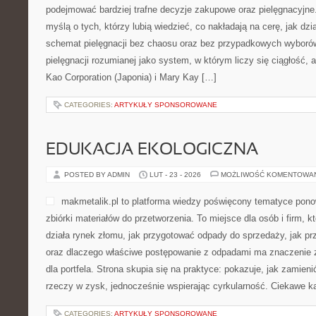
podejmować bardziej trafne decyzje zakupowe oraz pielęgnacyjne
myślą o tych, którzy lubią wiedzieć, co nakładają na cerę, jak dzia
schemat pielęgnacji bez chaosu oraz bez przypadkowych wyborów
pielęgnacji rozumianej jako system, w którym liczy się ciągłość,
Kao Corporation (Japonia) i Mary Kay […]
CATEGORIES:
ARTYKUŁY SPONSOROWANE
EDUKACJA EKOLOGICZNA
POSTED BY ADMIN
LUT - 23 - 2026
MOŻLIWOŚĆ KOMENTOWA
makmetalik.pl to platforma wiedzy poświęcony tematyce pon
zbiórki materiałów do przetworzenia. To miejsce dla osób i firm, kt
działa rynek złomu, jak przygotować odpady do sprzedaży, jak prz
oraz dlaczego właściwe postępowanie z odpadami ma znaczenie z
dla portfela. Strona skupia się na praktyce: pokazuje, jak zamien
rzeczy w zysk, jednocześnie wspierając cyrkularność. Ciekawe ka
CATEGORIES:
ARTYKUŁY SPONSOROWANE