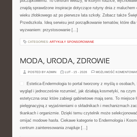
początkowemu. To centrum wiedzy, w którym rodzice, wychowawcy
znajdą sprawdzone inspiracje dotyczące rutyny dnia z maluchem 
wieku żłobkowego aż po pierwsze lata szkoły. Zobacz także Święta
Przedszkola. Ideą serwisu jest porządkowanie tematów, które dla w
wyzwaniem: przystosowanie […]
CATEGORIES:
ARTYKUŁY SPONSOROWANE
MODA, URODA, ZDROWIE
POSTED BY ADMIN
LUT - 15 - 2026
MOŻLIWOŚĆ KOMENTOWA
Estetica-Endermologia to portal tworzony z myślą o osobach,
wygląd i jednocześnie rozumieć, jak działają kosmetyki, na czy
estetyczna oraz które zabiegi gabinetowe mają sens. To miejsce
pielęgnacyjną z wyjaśnieniami o składnikach i mechanizmach za
tkankach i organizmie. Dzięki temu czytelnik może selekcjonować 
omijać modowe hasła. Ciekawe kategorie to Endermologia i Kosme
centrum zainteresowania znajduje […]