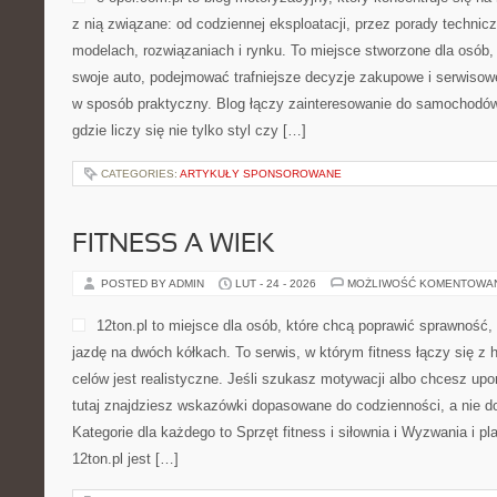
z nią związane: od codziennej eksploatacji, przez porady technic
modelach, rozwiązaniach i rynku. To miejsce stworzone dla osób,
swoje auto, podejmować trafniejsze decyzje zakupowe i serwisow
w sposób praktyczny. Blog łączy zainteresowanie do samochodów
gdzie liczy się nie tylko styl czy […]
CATEGORIES:
ARTYKUŁY SPONSOROWANE
FITNESS A WIEK
POSTED BY ADMIN
LUT - 24 - 2026
MOŻLIWOŚĆ KOMENTOWA
12ton.pl to miejsce dla osób, które chcą poprawić sprawność,
jazdę na dwóch kółkach. To serwis, w którym fitness łączy się z h
celów jest realistyczne. Jeśli szukasz motywacji albo chcesz up
tutaj znajdziesz wskazówki dopasowane do codzienności, a nie do
Kategorie dla każdego to Sprzęt fitness i siłownia i Wyzwania i 
12ton.pl jest […]