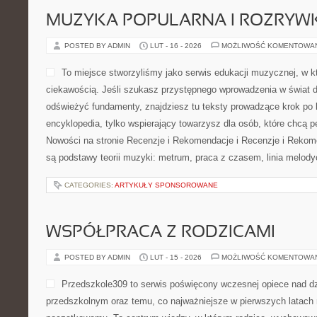
MUZYKA POPULARNA I ROZRY
POSTED BY ADMIN
LUT - 16 - 2026
MOŻLIWOŚĆ KOMENTOWA
To miejsce stworzyliśmy jako serwis edukacji muzycznej, w k
ciekawością. Jeśli szukasz przystępnego wprowadzenia w świat 
odświeżyć fundamenty, znajdziesz tu teksty prowadzące krok po k
encyklopedia, tylko wspierający towarzysz dla osób, które chcą 
Nowości na stronie Recenzje i Rekomendacje i Recenzje i Rekom
są podstawy teorii muzyki: metrum, praca z czasem, linia melod
CATEGORIES:
ARTYKUŁY SPONSOROWANE
WSPÓŁPRACA Z RODZICAMI
POSTED BY ADMIN
LUT - 15 - 2026
MOŻLIWOŚĆ KOMENTOWA
Przedszkole309 to serwis poświęcony wczesnej opiece nad d
przedszkolnym oraz temu, co najważniejsze w pierwszych latach 