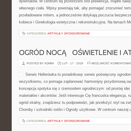
dylematów. W centrum tej przestrzeni stoi prewencja, mądre nawy
własnego ciała. Wpisy powstają tak, aby pomagać zrozumieć tema
przeładowane mitem, a jednocześnie dotykają poczucia bezpiecz
kobiece i Ginekologia estetyczna i rekonstrukcyjna. Na łamach Me
CATEGORIES:
ARTYKUŁY SPONSOROWANE
OGRÓD NOCĄ – OŚWIETLENIE I 
POSTED BY ADMIN
LUT - 17 - 2026
MOŻLIWOŚĆ KOMENTOWA
Serwis Hellerówka to poradnikowy serwis poświęcony ogrod
wszystkiemu, co pomaga zaplanować harmonijny przydomową oaz
koncepcja spotyka się z rzemiosłem ogrodniczym: od prostej ide
materiałów i akcentów. Jeśli interesuje Cię francuska elegancja, r
ogród skalny, znajdziesz tu podpowiedzi, jak przełożyć styl na zw
Choroby i szkodniki roślin i Ogrody użytkowe. W centrum naszej 
CATEGORIES:
ARTYKUŁY SPONSOROWANE