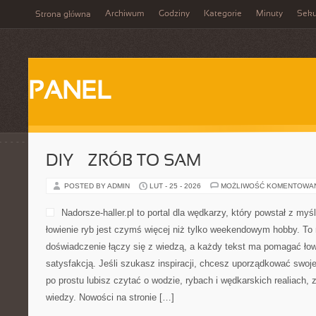
Archiwum
Godziny
Kategorie
Minuty
Sek
Strona główna
PANEL
DIY – ZRÓB TO SAM
POSTED BY ADMIN
LUT - 25 - 2026
MOŻLIWOŚĆ KOMENTOWA
Nadorsze-haller.pl to portal dla wędkarzy, który powstał z myś
łowienie ryb jest czymś więcej niż tylko weekendowym hobby. To
doświadczenie łączy się z wiedzą, a każdy tekst ma pomagać łow
satysfakcją. Jeśli szukasz inspiracji, chcesz uporządkować swoje
po prostu lubisz czytać o wodzie, rybach i wędkarskich realiach, 
wiedzy. Nowości na stronie […]