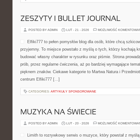
ZESZYTY I BULLET JOURNAL
POSTED BY ADMIN
LUT - 21 - 2026
MOŻLIWOŚĆ KOMENTOWA
Elfiki777 to pełen pomysłów blog dla osób, które chcą szkico
przyjemny. To miejsce powstało z myślą o tych, którzy kochają kr
budować własny charakter w rysunku oraz piśmie. Strona prowadz
prób, przez regularne ćwiczenia, aż po bardziej wymagające tem
pięknem znaków. Ciekawe kategorie to Martwa Natura i Przedmiot
centrum Elfiki777 […]
CATEGORIES:
ARTYKUŁY SPONSOROWANE
MUZYKA NA ŚWIECIE
POSTED BY ADMIN
LUT - 20 - 2026
MOŻLIWOŚĆ KOMENTOWA
Limith to rozrywkowy serwis o muzyce, który powstał z myślą