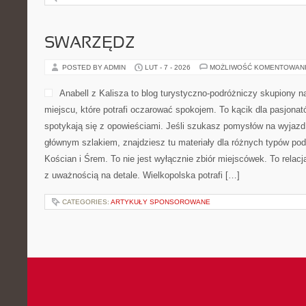
SWARZĘDZ
POSTED BY ADMIN
LUT - 7 - 2026
MOŻLIWOŚĆ KOMENTOWAN
Anabell z Kalisza to blog turystyczno-podróżniczy skupiony n
miejscu, które potrafi oczarować spokojem. To kącik dla pasjona
spotykają się z opowieściami. Jeśli szukasz pomysłów na wyjazd
głównym szlakiem, znajdziesz tu materiały dla różnych typów po
Kościan i Śrem. To nie jest wyłącznie zbiór miejscówek. To relac
z uważnością na detale. Wielkopolska potrafi […]
CATEGORIES:
ARTYKUŁY SPONSOROWANE