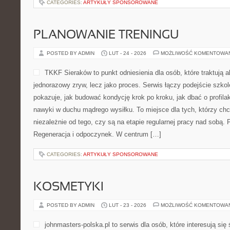
CATEGORIES:
ARTYKUŁY SPONSOROWANE
PLANOWANIE TRENINGU
POSTED BY ADMIN
LUT - 24 - 2026
MOŻLIWOŚĆ KOMENTOWA
TKKF Sieraków to punkt odniesienia dla osób, które traktują 
jednorazowy zryw, lecz jako proces. Serwis łączy podejście szko
pokazuje, jak budować kondycję krok po kroku, jak dbać o profilak
nawyki w duchu mądrego wysiłku. To miejsce dla tych, którzy chcą
niezależnie od tego, czy są na etapie regularnej pracy nad sobą. 
Regeneracja i odpoczynek. W centrum […]
CATEGORIES:
ARTYKUŁY SPONSOROWANE
KOSMETYKI
POSTED BY ADMIN
LUT - 23 - 2026
MOŻLIWOŚĆ KOMENTOWA
johnmasters-polska.pl to serwis dla osób, które interesują się