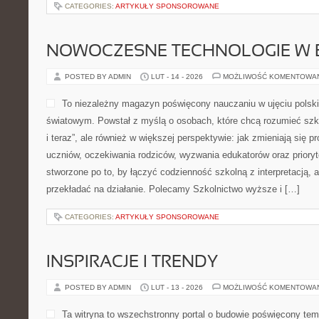
CATEGORIES:
ARTYKUŁY SPONSOROWANE
NOWOCZESNE TECHNOLOGIE W 
POSTED BY ADMIN
LUT - 14 - 2026
MOŻLIWOŚĆ KOMENTOWA
To niezależny magazyn poświęcony nauczaniu w ujęciu polsk
światowym. Powstał z myślą o osobach, które chcą rozumieć szkołę
i teraz”, ale również w większej perspektywie: jak zmieniają się 
uczniów, oczekiwania rodziców, wyzwania edukatorów oraz priory
stworzone po to, by łączyć codzienność szkolną z interpretacją, a
przekładać na działanie. Polecamy Szkolnictwo wyższe i […]
CATEGORIES:
ARTYKUŁY SPONSOROWANE
INSPIRACJE I TRENDY
POSTED BY ADMIN
LUT - 13 - 2026
MOŻLIWOŚĆ KOMENTOWA
Ta witryna to wszechstronny portal o budowie poświęcony tem