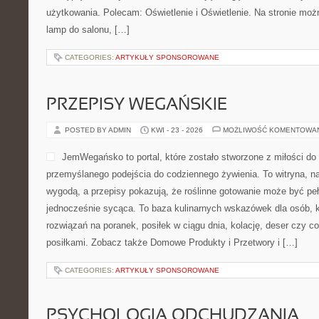
użytkowania. Polecam: Oświetlenie i Oświetlenie. Na stronie moż
lamp do salonu, […]
CATEGORIES:
ARTYKUŁY SPONSOROWANE
PRZEPISY WEGAŃSKIE
POSTED BY ADMIN
KWI - 23 - 2026
MOŻLIWOŚĆ KOMENTOWA
JemWegańsko to portal, które zostało stworzone z miłości do k
przemyślanego podejścia do codziennego żywienia. To witryna, na
wygodą, a przepisy pokazują, że roślinne gotowanie może być pełna
jednocześnie sycąca. To baza kulinarnych wskazówek dla osób, k
rozwiązań na poranek, posiłek w ciągu dnia, kolację, deser czy 
posiłkami. Zobacz także Domowe Produkty i Przetwory i […]
CATEGORIES:
ARTYKUŁY SPONSOROWANE
PSYCHOLOGIA ODCHUDZANIA