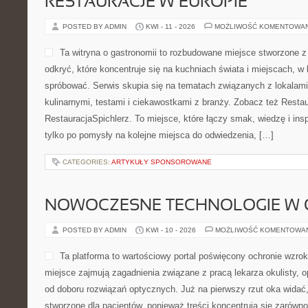
RESTAURACJE W EUROPIE
POSTED BY ADMIN
KWI - 11 - 2026
MOŻLIWOŚĆ KOMENTOWA
Ta witryna o gastronomii to rozbudowane miejsce stworzone z
odkryć, które koncentruje się na kuchniach świata i miejscach, w
spróbować. Serwis skupia się na tematach związanych z lokalami
kulinarnymi, testami i ciekawostkami z branży. Zobacz też Restau
RestauracjaSpichlerz. To miejsce, które łączy smak, wiedzę i inspir
tylko po pomysły na kolejne miejsca do odwiedzenia, […]
CATEGORIES:
ARTYKUŁY SPONSOROWANE
NOWOCZESNE TECHNOLOGIE W 
POSTED BY ADMIN
KWI - 10 - 2026
MOŻLIWOŚĆ KOMENTOWA
Ta platforma to wartościowy portal poświęcony ochronie wzrok
miejsce zajmują zagadnienia związane z pracą lekarza okulisty, 
od doboru rozwiązań optycznych. Już na pierwszy rzut oka widać,
stworzone dla pacjentów, ponieważ treści koncentrują się zarówno