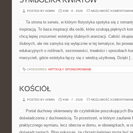
SYMBOLIKA KWIATÓW
POSTED BY ADMIN
KWI - 8 - 2026
MOŻLIWOŚĆ KOMENTOWAN
Ta strona to serwis, w którym florystyka spotyka się z roma
inspiracją. To baza inspiracji dla osób, które szukają pięknych k
chcą lepiej zrozumieć estetykę ślubnych aranżacji. Całość skupia
ślubnych, ale nie zamyka się wyłącznie w tej tematyce, bo prowa
edukacyjnych o roślinach, sezonowości, trwałości i sposobach k
marzycieli, gdzie estetyka łączy się z wiedzą użytkową. Dzięki [
CATEGORIES:
ARTYKUŁY SPONSOROWANE
KOŚCIÓŁ
POSTED BY ADMIN
KWI - 7 - 2026
MOŻLIWOŚĆ KOMENTOWAN
Portal duchowy skierowany do czytelników poszukujących Bog
doświadczenia z duchowością. To przestrzeń, w którym zaufanie 
praktycznego wymiaru, lecz obecna w domu, w obowiązkach, w ra
doświadczeniach. Blog pokazuje, że chrześcijaństwo może być p