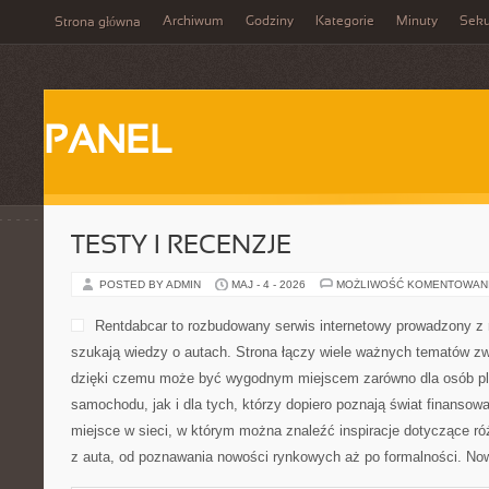
Archiwum
Godziny
Kategorie
Minuty
Sek
Strona główna
PANEL
TESTY I RECENZJE
POSTED BY ADMIN
MAJ - 4 - 2026
MOŻLIWOŚĆ KOMENTOWAN
Rentdabcar to rozbudowany serwis internetowy prowadzony z 
szukają wiedzy o autach. Strona łączy wiele ważnych tematów 
dzięki czemu może być wygodnym miejscem zarówno dla osób p
samochodu, jak i dla tych, którzy dopiero poznają świat finanso
miejsce w sieci, w którym można znaleźć inspiracje dotyczące r
z auta, od poznawania nowości rynkowych aż po formalności. Now