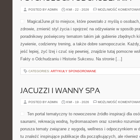
POSTED BY ADMIN
KWI - 22 - 2026
MOŻLIWOŚĆ KOMENTOWA
MagicalJune.pl to miejsce, które powstało z myślą o osobach
zdrowie, zmienić styl życia i spojrzeć na odżywianie w sposób pr
poradnikowy poświęcony tematom takim jak gubienie zbędnych k
żywienie, codzienny trening, a także dobre samopoczucie. Każdy
jeść lepiej, żyć lżej i czuć się pewniej, znajdzie tutaj pomocne w
Fakty o Odchudzaniu i Historie Sukcesu. Na stronie […]
CATEGORIES:
ARTYKUŁY SPONSOROWANE
JACUZZI I WANNY SPA
POSTED BY ADMIN
KWI - 19 - 2026
MOŻLIWOŚĆ KOMENTOWA
Ten portal tematyczny to nowoczesne źródło inspiracji dla osób
saunami, rekreacją wodną, hydromasażem oraz szeroko rozumian
porusza tematy związane z wygodą, wellness i odpoczynkiem w 
tu znaleźć inspirujące publikacje dla początkujących, ale również