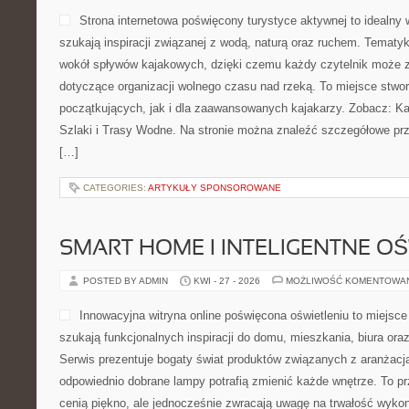
Strona internetowa poświęcony turystyce aktywnej to idealny 
szukają inspiracji związanej z wodą, naturą oraz ruchem. Tematyk
wokół spływów kajakowych, dzięki czemu każdy czytelnik może z
dotyczące organizacji wolnego czasu nad rzeką. To miejsce stwo
początkujących, jak i dla zaawansowanych kajakarzy. Zobacz: Kaj
Szlaki i Trasy Wodne. Na stronie można znaleźć szczegółowe prz
[…]
CATEGORIES:
ARTYKUŁY SPONSOROWANE
SMART HOME I INTELIGENTNE OŚ
POSTED BY ADMIN
KWI - 27 - 2026
MOŻLIWOŚĆ KOMENTOWA
Innowacyjna witryna online poświęcona oświetleniu to miejsce
szukają funkcjonalnych inspiracji do domu, mieszkania, biura ora
Serwis prezentuje bogaty świat produktów związanych z aranżacją
odpowiednio dobrane lampy potrafią zmienić każde wnętrze. To prz
cenią piękno, ale jednocześnie zwracają uwagę na trwałość wykon