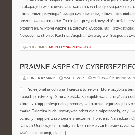
szukających wskazówek. Już sama nazwa buduje skojarzenie z 
strona może przyciągać uwagę użytkowników, którzy lubią nietuz
prezentowania tematów. To nie jest przypadkowy zbiór treści, lec
przestrzeń, w której ważne są zarówno wygoda, jak i przydatność
Nowości na stronie: Kuchnia Wiejska i Zwierzęta w Gospodarstwi
CATEGORIES:
ARTYKUŁY SPONSOROWANE
PRAWNE ASPEKTY CYBERBEZPI
POSTED BY ADMIN
MAJ - 1 - 2026
MOŻLIWOŚĆ KOMENTOWAN
Profesjonalna ochrona Twierdza to serwis, które przybliża t
sposób praktyczny. Strona została zaprojektowana z myślą o osob
które szukają profesjonalnej pomocy w zakresie organizacji bez
marka Twierdza budzi pozytywne odczucia z odpornością, czyli wa
ochrony mają pierwszorzędne znaczenie. Polecam: Narzędzia i 
Danych Osobowych. To witryna, która może zainteresować zarówn
właścicieli posesji, dla […]