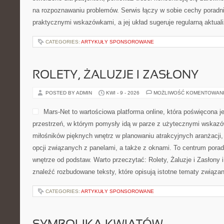
na rozpoznawaniu problemów. Serwis łączy w sobie cechy poradni
praktycznymi wskazówkami, a jej układ sugeruje regularną aktuali
CATEGORIES:
ARTYKUŁY SPONSOROWANE
ROLETY, ŻALUZJE I ZASŁONY
POSTED BY ADMIN
KWI - 9 - 2026
MOŻLIWOŚĆ KOMENTOWAN
Mars-Net to wartościowa platforma online, która poświęcona j
przestrzeń, w którym pomysły idą w parze z użytecznymi wskazó
miłośników pięknych wnętrz w planowaniu atrakcyjnych aranżacji,
opcji związanych z panelami, a także z oknami. To centrum porad
wnętrze od podstaw. Warto przeczytać: Rolety, Żaluzje i Zasłony 
znaleźć rozbudowane teksty, które opisują istotne tematy związa
CATEGORIES:
ARTYKUŁY SPONSOROWANE