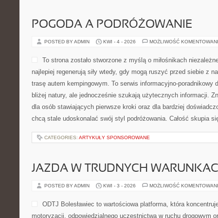
POGODA A PODRÓŻOWANIE
POSTED BY ADMIN
KWI - 4 - 2026
MOŻLIWOŚĆ KOMENTOWAN
To strona zostało stworzone z myślą o miłośnikach niezależn
najlepiej regenerują siły wtedy, gdy mogą ruszyć przed siebie z 
trasę autem kempingowym. To serwis informacyjno-poradnikowy dl
bliżej natury, ale jednocześnie szukają użytecznych informacji. Z
dla osób stawiających pierwsze kroki oraz dla bardziej doświadc
chcą stale udoskonalać swój styl podróżowania. Całość skupia s
CATEGORIES:
ARTYKUŁY SPONSOROWANE
JAZDA W TRUDNYCH WARUNKA
POSTED BY ADMIN
KWI - 3 - 2026
MOŻLIWOŚĆ KOMENTOWAN
ODTJ Bolesławiec to wartościowa platforma, która koncentruj
motoryzacji, odpowiedzialnego uczestnictwa w ruchu drogowym or