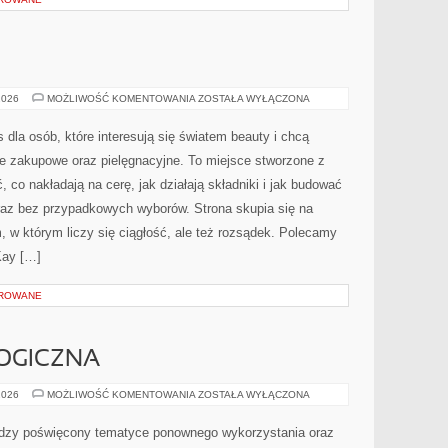
KOSMETYKI
2026
MOŻLIWOŚĆ KOMENTOWANIA
ZOSTAŁA WYŁĄCZONA
s dla osób, które interesują się światem beauty i chcą
je zakupowe oraz pielęgnacyjne. To miejsce stworzone z
, co nakładają na cerę, jak działają składniki i jak budować
raz bez przypadkowych wyborów. Strona skupia się na
m, w którym liczy się ciągłość, ale też rozsądek. Polecamy
Kay […]
OROWANE
OGICZNA
EDUKACJA
2026
MOŻLIWOŚĆ KOMENTOWANIA
ZOSTAŁA WYŁĄCZONA
EKOLOGICZNA
iedzy poświęcony tematyce ponownego wykorzystania oraz