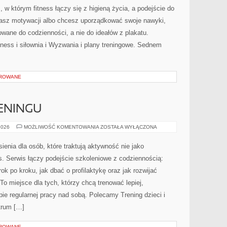
 w którym fitness łączy się z higieną życia, a podejście do
ukasz motywacji albo chcesz uporządkować swoje nawyki,
wane do codzienności, a nie do ideałów z plakatu.
tness i siłownia i Wyzwania i plany treningowe. Sednem
OROWANE
ENINGU
PLANOWANIE
2026
MOŻLIWOŚĆ KOMENTOWANIA
ZOSTAŁA WYŁĄCZONA
TRENINGU
enia dla osób, które traktują aktywność nie jako
s. Serwis łączy podejście szkoleniowe z codziennością:
k po kroku, jak dbać o profilaktykę oraz jak rozwijać
o miejsce dla tych, którzy chcą trenować lepiej,
pie regularnej pracy nad sobą. Polecamy Trening dzieci i
trum […]
OROWANE