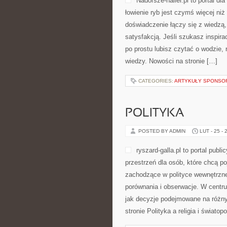
Nadorsze-haller.pl to portal d
łowienie ryb jest czymś więcej n
doświadczenie łączy się z wiedzą
satysfakcją. Jeśli szukasz inspir
po prostu lubisz czytać o wodzie, 
wiedzy. Nowości na stronie […]
CATEGORIES:
ARTYKUŁY SPONS
POLITYKA
POSTED BY ADMIN
LUT - 25 - 
ryszard-galla.pl to portal publ
przestrzeń dla osób, które chcą 
zachodzące w polityce wewnętrzne
porównania i obserwacje. W centru
jak decyzje podejmowane na różny
stronie Polityka a religia i świato