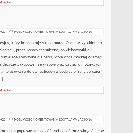
OROWANE
OPEL
2026
MOŻLIWOŚĆ KOMENTOWANIA
ZOSTAŁA WYŁĄCZONA
cyjny, który koncentruje się na marce Opel i wszystkim, co
loatacji, przez porady techniczne, po ciekawostki o
To miejsce stworzone dla osób, które chcą mocniej ogarnąć
e decyzje zakupowe i serwisowe oraz czytać o motoryzacji
zainteresowanie do samochodów z podejściem „na co dzień”,
…]
OROWANE
FITNESS
2026
MOŻLIWOŚĆ KOMENTOWANIA
ZOSTAŁA WYŁĄCZONA
A
WIEK
 które chcą poprawić sprawność, schudnąć oraz wkręcić się w