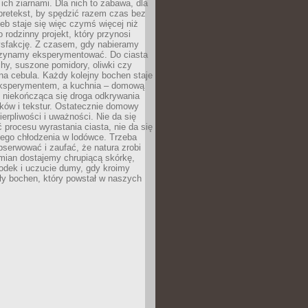
ich ziarnami. Dla nich to zabawa, dla
pretekst, by spędzić razem czas bez
eb staje się więc czymś więcej niż
o rodzinny projekt, który przynosi
ysfakcję. Z czasem, gdy nabieramy
zynamy eksperymentować. Do ciasta
echy, suszone pomidory, oliwki czy
a cebula. Każdy kolejny bochen staje
ksperymentem, a kuchnia – domową
o niekończąca się droga odkrywania
ów i tekstur. Ostatecznie domowy
ierpliwości i uważności. Nie da się
 procesu wyrastania ciasta, nie da się
nego chłodzenia w lodówce. Trzeba
serwować i zaufać, że natura zrobi
mian dostajemy chrupiącą skórkę,
odek i uczucie dumy, gdy kroimy
ły bochen, który powstał w naszych