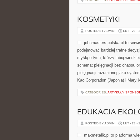
KOSMETYKI
POSTED BY ADMIN
LUT - 23 - 
johnmasters-polska.pl to serwi
podejmować bardziej trafne decyz
myślą o tych, którzy lubią wiedzieć
schemat pielęgnacji bez chaosu o
pielęgnacji rozumianej jako syste
Kao Corporation (Japonia) i Mary 
CATEGORIES:
ARTYKUŁY SPONS
EDUKACJA EKOL
POSTED BY ADMIN
LUT - 23 - 
makmetalik.pl to platforma w