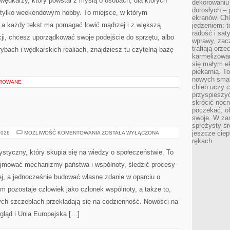
la wędkarzy, który powstał z myślą o osobach, dla których
dekorowaniu 
SAM
dorosłych – 
iż tylko weekendowym hobby. To miejsce, w którym
ekranów. Chl
, a każdy tekst ma pomagać łowić mądrzej i z większą
jedzeniem: t
radość i sat
acji, chcesz uporządkować swoje podejście do sprzętu, albo
wprawy, zac
trafiają orz
rybach i wędkarskich realiach, znajdziesz tu czytelną bazę
karmelizowan
się małym e
piekarnią. T
nowych smak
OROWANE
chleb uczy c
przyspieszyć
skrócić noc
poczekać, ob
swoje. W za
sprężysty śr
POLITYKA
jeszcze ciep
2026
MOŻLIWOŚĆ KOMENTOWANIA
ZOSTAŁA WYŁĄCZONA
rękach.
icystyczny, który skupia się na wiedzy o społeczeństwie. To
pojmować mechanizmy państwa i wspólnoty, śledzić procesy
j, a jednocześnie budować własne zdanie w oparciu o
m pozostaje człowiek jako członek wspólnoty, a także to,
ch szczeblach przekładają się na codzienność. Nowości na
pogląd i Unia Europejska […]