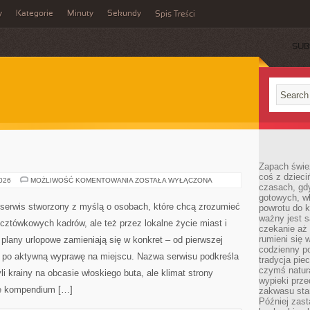
y
Kategorie
Minuty
Sekundy
Spis Treści
SUB
Zapach świe
coś z dzieci
BOLONIA
2026
MOŻLIWOŚĆ KOMENTOWANIA
ZOSTAŁA WYŁĄCZONA
czasach, gd
gotowych, w
 serwis stworzony z myślą o osobach, które chcą zrozumieć
powrotu do k
ważny jest s
cztówkowych kadrów, ale też przez lokalne życie miast i
czekanie aż
rumieni się 
plany urlopowe zamieniają się w konkret – od pierwszej
codzienny p
aż po aktywną wyprawę na miejscu. Nazwa serwisu podkreśla
tradycja pie
czymś natur
i krainy na obcasie włoskiego buta, ale klimat strony
wypieki prz
we kompendium […]
zakwasu stan
Później zastą