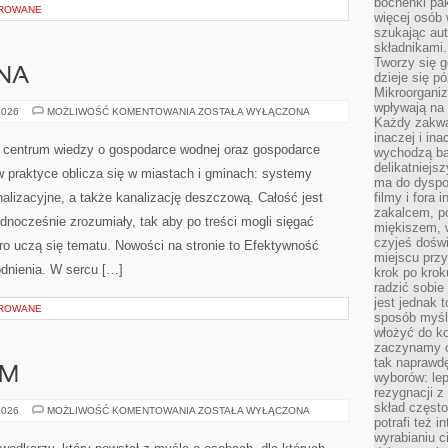
bochenki pak
OROWANE
więcej osób
szukając aut
składnikami.
Tworzy się g
DNA
dzieje się pó
Mikroorganiz
wpływają na 
INŻYNIERIA
2026
MOŻLIWOŚĆ KOMENTOWANIA
ZOSTAŁA WYŁĄCZONA
Każdy zakwas
WODNA
inaczej i in
e centrum wiedzy o gospodarce wodnej oraz gospodarce
wychodzą ba
delikatniej
w praktyce oblicza się w miastach i gminach: systemy
ma do dyspoz
alizacyjne, a także kanalizację deszczową. Całość jest
filmy i fora
zakalcem, p
dnocześnie zrozumiały, tak aby po treści mogli sięgać
miękiszem, 
czyjeś dośw
ero uczą się tematu. Nowości na stronie to Efektywność
miejscu przy
odnienia. W sercu […]
krok po krok
radzić sobie
jest jednak 
OROWANE
sposób myśl
włożyć do ko
zaczynamy cz
tak naprawd
AM
wyborów: le
rezygnacji z
skład często
DIY
2026
MOŻLIWOŚĆ KOMENTOWANIA
ZOSTAŁA WYŁĄCZONA
–
potrafi też 
ZRÓB
wyrabianiu 
TO