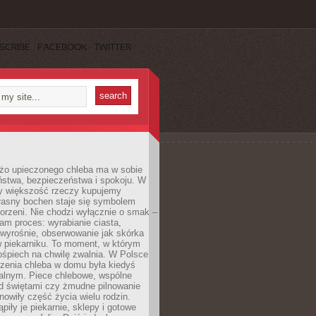
SCRIBE
FACEBOOK
TWITTER
żo upieczonego chleba ma w sobie
ństwa, bezpieczeństwa i spokoju. W
y większość rzeczy kupujemy
łasny bochen staje się symbolem
orzeni. Nie chodzi wyłącznie o smak –
am proces: wyrabianie ciasta,
 wyrośnie, obserwowanie jak skórka
w piekarniku. To moment, w którym
ośpiech na chwilę zwalnia. W Polsce
czenia chleba w domu była kiedyś
alnym. Piece chlebowe, wspólne
ed świętami czy żmudne pilnowanie
owiły część życia wielu rodzin.
piły je piekarnie, sklepy i gotowe