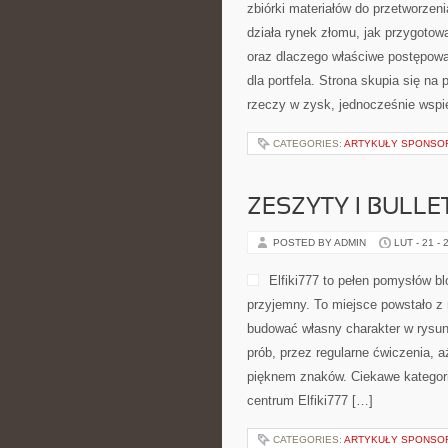
zbiórki materiałów do przetworzenia
działa rynek złomu, jak przygotow
oraz dlaczego właściwe postępowa
dla portfela. Strona skupia się na
rzeczy w zysk, jednocześnie wspie
CATEGORIES:
ARTYKUŁY SPONS
ZESZYTY I BULLE
POSTED BY ADMIN
LUT - 21 - 
Elfiki777 to pełen pomysłów bl
przyjemny. To miejsce powstało z 
budować własny charakter w rysun
prób, przez regularne ćwiczenia, 
pięknem znaków. Ciekawe kategorie
centrum Elfiki777 […]
CATEGORIES:
ARTYKUŁY SPONS