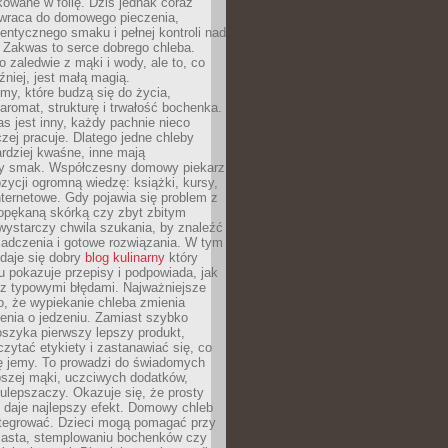
owane w folię. Dziś jednak coraz
 wraca do domowego pieczenia,
entycznego smaku i pełnej kontroli nad
 Zakwas to serce dobrego chleba.
o zaledwie z mąki i wody, ale to, co
źniej, jest małą magią.
my, które budzą się do życia,
aromat, strukturę i trwałość bochenka.
 jest inny, każdy pachnie nieco
aczej pracuje. Dlatego jedne chleby
rdziej kwaśne, inne mają
szy smak. Współczesny domowy piekarz
ycji ogromną wiedzę: książki, kursy,
 internetowe. Gdy pojawia się problem z
opękaną skórką czy zbyt zbitym
wystarczy chwila szukania, by znaleźć
iadczenia i gotowe rozwiązania. W tym
daje się dobry
blog kulinarny
który
u pokazuje przepisy i podpowiada, jak
 z typowymi błędami. Najważniejsze
to, że wypiekanie chleba zmienia
enia o jedzeniu. Zamiast szybko
szyka pierwszy lepszy produkt,
ytać etykiety i zastanawiać się, co
ę jemy. To prowadzi do świadomych
pszej mąki, uczciwych dodatków,
 ulepszaczy. Okazuje się, że prosty
 daje najlepszy efekt. Domowy chleb
integrować. Dzieci mogą pomagać przy
ciasta, stemplowaniu bochenków czy