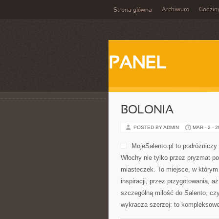
Archiwum
Godzin
Strona główna
PANEL
BOLONIA
POSTED BY ADMIN
MAR - 2 - 
MojeSalento.pl to podróżniczy
Włochy nie tylko przez pryzmat po
miasteczek. To miejsce, w którym 
inspiracji, przez przygotowania, 
szczególną miłość do Salento, czyl
wykracza szerzej: to komplekso