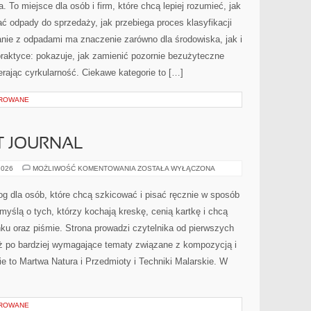
. To miejsce dla osób i firm, które chcą lepiej rozumieć, jak
ać odpady do sprzedaży, jak przebiega proces klasyfikacji
nie z odpadami ma znaczenie zarówno dla środowiska, jak i
 praktyce: pokazuje, jak zamienić pozornie bezużyteczne
rając cyrkularność. Ciekawe kategorie to […]
OROWANE
T JOURNAL
ZESZYTY
2026
MOŻLIWOŚĆ KOMENTOWANIA
ZOSTAŁA WYŁĄCZONA
I
BULLET
JOURNAL
og dla osób, które chcą szkicować i pisać ręcznie w sposób
myślą o tych, którzy kochają kreskę, cenią kartkę i chcą
ku oraz piśmie. Strona prowadzi czytelnika od pierwszych
aż po bardziej wymagające tematy związane z kompozycją i
 to Martwa Natura i Przedmioty i Techniki Malarskie. W
OROWANE