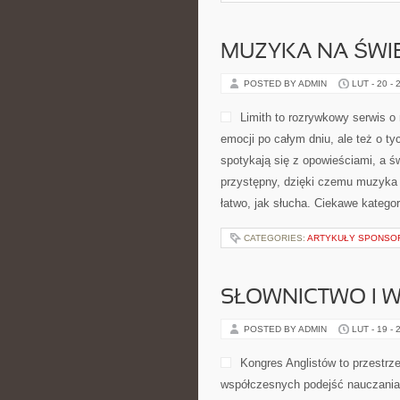
MUZYKA NA ŚWIE
POSTED BY ADMIN
LUT - 20 - 
Limith to rozrywkowy serwis o
emocji po całym dniu, ale też o ty
spotykają się z opowieściami, a ś
przystępny, dzięki czemu muzyka st
łatwo, jak słucha. Ciekawe kategori
CATEGORIES:
ARTYKUŁY SPONS
SŁOWNICTWO I 
POSTED BY ADMIN
LUT - 19 - 
Kongres Anglistów to przestrze
współczesnych podejść nauczania 