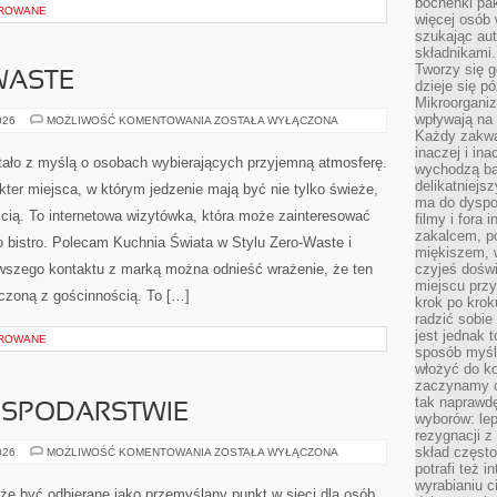
bochenki pak
OROWANE
więcej osób
szukając aut
składnikami.
Tworzy się g
WASTE
dzieje się pó
Mikroorganiz
wpływają na 
PRZEPISY
026
MOŻLIWOŚĆ KOMENTOWANIA
ZOSTAŁA WYŁĄCZONA
ZERO-
Każdy zakwas
WASTE
inaczej i in
wstało z myślą o osobach wybierających przyjemną atmosferę.
wychodzą ba
delikatniej
kter miejsca, w którym jedzenie mają być nie tylko świeże,
ma do dyspoz
cią. To internetowa wizytówka, która może zainteresować
filmy i fora
zakalcem, p
 bistro. Polecam Kuchnia Świata w Stylu Zero-Waste i
miękiszem, 
wszego kontaktu z marką można odnieść wrażenie, że ten
czyjeś dośw
miejscu przy
ączoną z gościnnością. To […]
krok po krok
radzić sobie
jest jednak 
OROWANE
sposób myśl
włożyć do ko
zaczynamy cz
tak naprawd
OSPODARSTWIE
wyborów: le
rezygnacji z
skład często
ZWIERZĘTA
026
MOŻLIWOŚĆ KOMENTOWANIA
ZOSTAŁA WYŁĄCZONA
W
potrafi też 
GOSPODARSTWIE
wyrabianiu 
że być odbierane jako przemyślany punkt w sieci dla osób