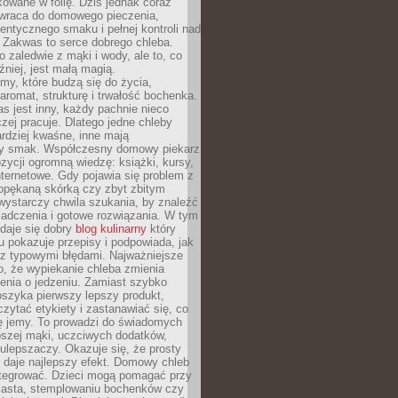
owane w folię. Dziś jednak coraz
 wraca do domowego pieczenia,
entycznego smaku i pełnej kontroli nad
 Zakwas to serce dobrego chleba.
o zaledwie z mąki i wody, ale to, co
źniej, jest małą magią.
my, które budzą się do życia,
aromat, strukturę i trwałość bochenka.
 jest inny, każdy pachnie nieco
aczej pracuje. Dlatego jedne chleby
rdziej kwaśne, inne mają
szy smak. Współczesny domowy piekarz
ycji ogromną wiedzę: książki, kursy,
 internetowe. Gdy pojawia się problem z
opękaną skórką czy zbyt zbitym
wystarczy chwila szukania, by znaleźć
iadczenia i gotowe rozwiązania. W tym
daje się dobry
blog kulinarny
który
u pokazuje przepisy i podpowiada, jak
 z typowymi błędami. Najważniejsze
to, że wypiekanie chleba zmienia
enia o jedzeniu. Zamiast szybko
szyka pierwszy lepszy produkt,
ytać etykiety i zastanawiać się, co
ę jemy. To prowadzi do świadomych
pszej mąki, uczciwych dodatków,
 ulepszaczy. Okazuje się, że prosty
 daje najlepszy efekt. Domowy chleb
integrować. Dzieci mogą pomagać przy
ciasta, stemplowaniu bochenków czy