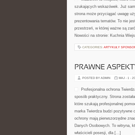
szukających wskazówek. Już sama
strona może przyciągać uwagę uży
prezentowania tematów. To nie jes
przestrzeń, w której ważne są zar
Nowości na stronie: Kuchnia Wiej
CATEGORIES:
ARTYKUŁY SPONS
PRAWNE ASPEKT
POSTED BY ADMIN
MAJ - 1 - 2
Profesjonalna ochrona Twierdz
sposób praktyczny. Strona została
które szukają profesjonalnej pom
marka Twierdza budzi pozytywne od
ochrony mają pierwszorzędne zna
Danych Osobowych. To witryna, kt
właścicieli posesji, dla […]