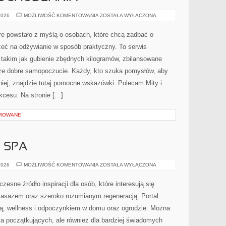
PSYCHOLOGIA
2026
MOŻLIWOŚĆ KOMENTOWANIA
ZOSTAŁA WYŁĄCZONA
ODCHUDZANIA
óre powstało z myślą o osobach, które chcą zadbać o
jrzeć na odżywianie w sposób praktyczny. To serwis
takim jak gubienie zbędnych kilogramów, zbilansowane
akże dobre samopoczucie. Każdy, kto szuka pomysłów, aby
ewniej, znajdzie tutaj pomocne wskazówki. Polecam Mity i
kcesu. Na stronie […]
OROWANE
Y SPA
JACUZZI
2026
MOŻLIWOŚĆ KOMENTOWANIA
ZOSTAŁA WYŁĄCZONA
I
WANNY
SPA
esne źródło inspiracji dla osób, które interesują się
asażem oraz szeroko rozumianym regeneracją. Portal
ą, wellness i odpoczynkiem w domu oraz ogrodzie. Można
dla początkujących, ale również dla bardziej świadomych