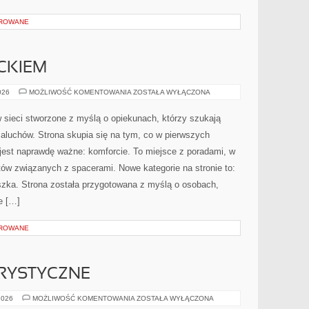
OROWANE
CKIEM
PODRÓŻE
026
MOŻLIWOŚĆ KOMENTOWANIA
ZOSTAŁA WYŁĄCZONA
Z
DZIECKIEM
 sieci stworzone z myślą o opiekunach, którzy szukają
luchów. Strona skupia się na tym, co w pierwszych
 jest naprawdę ważne: komforcie. To miejsce z poradami, w
ów związanych z spacerami. Nowe kategorie na stronie to:
zka. Strona została przygotowana z myślą o osobach,
e […]
OROWANE
RYSTYCZNE
ŻEGLARSTWO
2026
MOŻLIWOŚĆ KOMENTOWANIA
ZOSTAŁA WYŁĄCZONA
TURYSTYCZNE