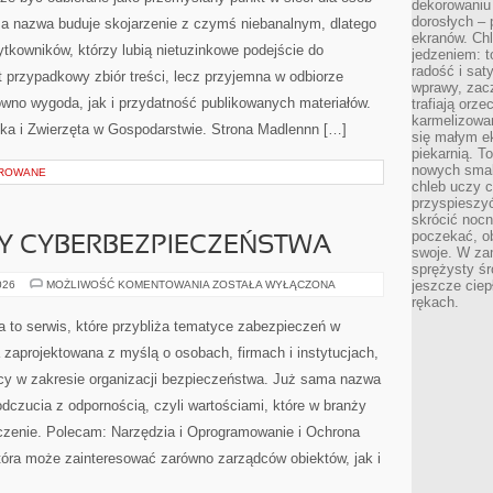
dekorowaniu 
dorosłych – 
 nazwa buduje skojarzenie z czymś niebanalnym, dlatego
ekranów. Chl
tkowników, którzy lubią nietuzinkowe podejście do
jedzeniem: t
radość i sat
t przypadkowy zbiór treści, lecz przyjemna w odbiorze
wprawy, zac
ówno wygoda, jak i przydatność publikowanych materiałów.
trafiają orz
karmelizowan
ska i Zwierzęta w Gospodarstwie. Strona Madlennn […]
się małym e
piekarnią. T
nowych smak
OROWANE
chleb uczy c
przyspieszyć
skrócić noc
poczekać, ob
Y CYBERBEZPIECZEŃSTWA
swoje. W za
sprężysty śr
PRAWNE
jeszcze ciep
026
MOŻLIWOŚĆ KOMENTOWANIA
ZOSTAŁA WYŁĄCZONA
ASPEKTY
rękach.
CYBERBEZPIECZEŃSTWA
a to serwis, które przybliża tematyce zabezpieczeń w
 zaprojektowana z myślą o osobach, firmach i instytucjach,
ocy w zakresie organizacji bezpieczeństwa. Już sama nazwa
czucia z odpornością, czyli wartościami, które w branży
czenie. Polecam: Narzędzia i Oprogramowanie i Ochrona
óra może zainteresować zarówno zarządców obiektów, jak i