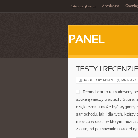
Archiwum
Godzin
Strona główna
PANEL
TESTY I RECENZJ
POSTED BY ADMIN
MAJ - 4 - 2
Rentdabcar to rozbudowany se
szukają wiedzy o autach. Strona
dzięki czemu może być wygodnym
samochodu, jak i dla tych, którzy
miejsce w sieci, w którym można 
z auta, od poznawania nowości ry