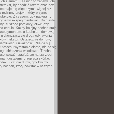
ich ziarnami. Dla nich to zabawa, dla
pretekst, by spędzić razem czas bez
eb staje się więc czymś więcej niż
o rodzinny projekt, który przynosi
ysfakcję. Z czasem, gdy nabieramy
zynamy eksperymentować. Do ciasta
echy, suszone pomidory, oliwki czy
a cebula. Każdy kolejny bochen staje
ksperymentem, a kuchnia – domową
o niekończąca się droga odkrywania
ów i tekstur. Ostatecznie domowy
ierpliwości i uważności. Nie da się
 procesu wyrastania ciasta, nie da się
nego chłodzenia w lodówce. Trzeba
serwować i zaufać, że natura zrobi
mian dostajemy chrupiącą skórkę,
odek i uczucie dumy, gdy kroimy
ły bochen, który powstał w naszych