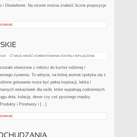
 i Oświetlenie. Na stronie można znaleźć liczne propozycje
OROWANE
SKIE
PRZEPISY
2026
MOŻLIWOŚĆ KOMENTOWANIA
ZOSTAŁA WYŁĄCZONA
WEGAŃSKIE
ostało stworzone z miłości do kuchni roślinnej i
nnego żywienia. To witryna, na której aromat spotyka się z
ślinne gotowanie może być pełna inspiracji, lekka i
inarnych wskazówek dla osób, które wypatrują codziennych
iągu dnia, kolację, deser czy coś pysznego między
rodukty i Przetwory i […]
OROWANE
DCHUDZANIA