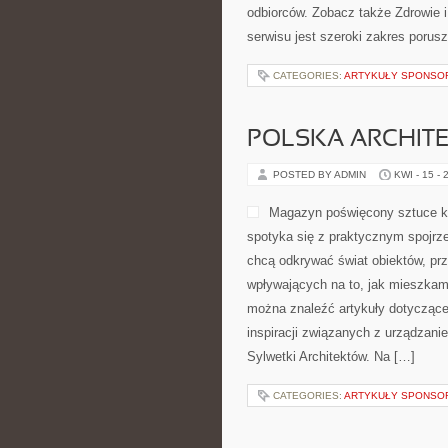
odbiorców. Zobacz także Zdrowie 
serwisu jest szeroki zakres poru
CATEGORIES:
ARTYKUŁY SPONS
POLSKA ARCHIT
POSTED BY ADMIN
KWI - 15 - 
Magazyn poświęcony sztuce ks
spotyka się z praktycznym spojrz
chcą odkrywać świat obiektów, pr
wpływających na to, jak mieszkamy
można znaleźć artykuły dotyczące
inspiracji związanych z urządzan
Sylwetki Architektów. Na […]
CATEGORIES:
ARTYKUŁY SPONS