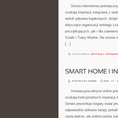
Strona internetowa poświęcony 
szukają inspiracji związanej z wo
wokół spływów kajakowych, dzięki
dotyczące organizacji wolnego cz
początkujących, jak i dla zaawans
Szlaki i Trasy Wodne. Na stronie
[…]
CATEGORIES:
ARTYKUŁY SPONS
SMART HOME I I
POSTED BY ADMIN
KWI - 27 - 
Innowacyjna witryna online poś
szukają funkcjonalnych inspiracji
Serwis prezentuje bogaty świat pr
odpowiednio dobrane lampy potrafi
cenią piękno, ale jednocześnie zw