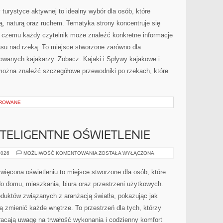
turystyce aktywnej to idealny wybór dla osób, które
dą, naturą oraz ruchem. Tematyka strony koncentruje się
 czemu każdy czytelnik może znaleźć konkretne informacje
asu nad rzeką. To miejsce stworzone zarówno dla
owanych kajakarzy. Zobacz: Kajaki i Spływy kajakowe i
 można znaleźć szczegółowe przewodniki po rzekach, które
OROWANE
NTELIGENTNE OŚWIETLENIE
SMART
2026
MOŻLIWOŚĆ KOMENTOWANIA
ZOSTAŁA WYŁĄCZONA
HOME
I
INTELIGENTNE
więcona oświetleniu to miejsce stworzone dla osób, które
OŚWIETLENIE
 do domu, mieszkania, biura oraz przestrzeni użytkowych.
oduktów związanych z aranżacją światła, pokazując jak
ą zmienić każde wnętrze. To przestrzeń dla tych, którzy
racają uwagę na trwałość wykonania i codzienny komfort