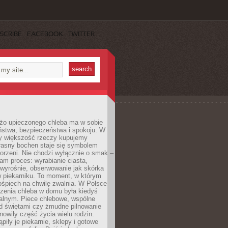
SCRIBE
FACEBOOK
TWITTER
żo upieczonego chleba ma w sobie
ństwa, bezpieczeństwa i spokoju. W
y większość rzeczy kupujemy
łasny bochen staje się symbolem
orzeni. Nie chodzi wyłącznie o smak –
am proces: wyrabianie ciasta,
 wyrośnie, obserwowanie jak skórka
w piekarniku. To moment, w którym
ośpiech na chwilę zwalnia. W Polsce
czenia chleba w domu była kiedyś
alnym. Piece chlebowe, wspólne
ed świętami czy żmudne pilnowanie
owiły część życia wielu rodzin.
piły je piekarnie, sklepy i gotowe