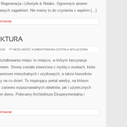
i Regeneracja i Lifestyle & Relaks. Ogromnym atutem
szanych zagadnień. Nie mamy tu do czynienia z wąskim […]
OROWANE
EKTURA
POLSKA
2026
MOŻLIWOŚĆ KOMENTOWANIA
ZOSTAŁA WYŁĄCZONA
ARCHITEKTURA
ztałtowania miejsc to miejsce, w którym fascynacja
eniem. Strona została stworzona z myślą o osobach, które
zestrzeni mieszkalnych i użytkowych, a także kierunków
 na co dzień. To inspirujący portal wiedzy, na którym
 zarówno rozpoznawalnych obiektów, jak i użytecznych
iem domu. Polecamy Architektura Eksperymentalna i
OROWANE