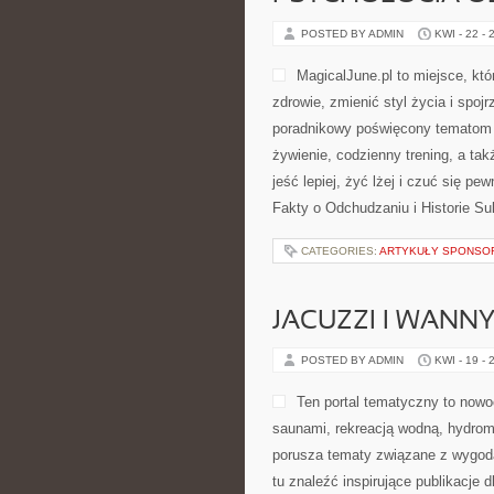
POSTED BY ADMIN
KWI - 22 - 
MagicalJune.pl to miejsce, kt
zdrowie, zmienić styl życia i spo
poradnikowy poświęcony tematom 
żywienie, codzienny trening, a t
jeść lepiej, żyć lżej i czuć się p
Fakty o Odchudzaniu i Historie Su
CATEGORIES:
ARTYKUŁY SPONS
JACUZZI I WANN
POSTED BY ADMIN
KWI - 19 - 
Ten portal tematyczny to nowocz
saunami, rekreacją wodną, hydrom
porusza tematy związane z wygod
tu znaleźć inspirujące publikacje 