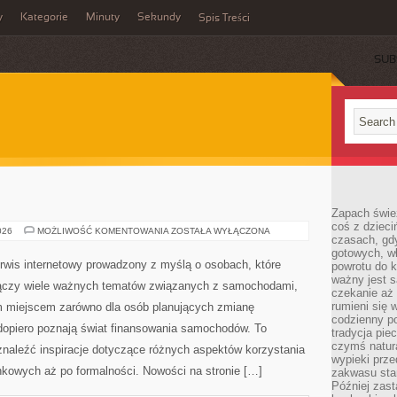
y
Kategorie
Minuty
Sekundy
Spis Treści
SUB
E
Zapach świe
coś z dzieci
TESTY
026
MOŻLIWOŚĆ KOMENTOWANIA
ZOSTAŁA WYŁĄCZONA
czasach, gd
I
RECENZJE
gotowych, w
rwis internetowy prowadzony z myślą o osobach, które
powrotu do k
ważny jest s
 łączy wiele ważnych tematów związanych z samochodami,
czekanie aż
rumieni się 
 miejscem zarówno dla osób planujących zmianę
codzienny p
 dopiero poznają świat finansowania samochodów. To
tradycja pie
czymś natur
znaleźć inspiracje dotyczące różnych aspektów korzystania
wypieki prz
nkowych aż po formalności. Nowości na stronie […]
zakwasu stan
Później zastą