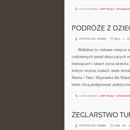
CATEGORIES:
ARTYKUŁY SPONS
PODRÓŻE Z DZIE
POSTED BY ADMIN
MAJ - 1 - 2
Wallaboo to ciekawe miejsce w
codziennych porad dotyczących ma
miesiącach i latach życia dziecka
którym można znaleźć wiele temat
Mama i Tata i Wyprawka dla Malus
które chcą podejmować praktyczn
CATEGORIES:
ARTYKUŁY SPONS
ŻEGLARSTWO TU
POSTED BY ADMIN
KWI - 28 - 