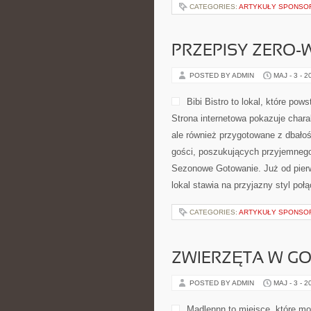
CATEGORIES:
ARTYKUŁY SPONS
PRZEPISY ZERO-
POSTED BY ADMIN
MAJ - 3 - 2
Bibi Bistro to lokal, które po
Strona internetowa pokazuje chara
ale również przygotowane z dbałoś
gości, poszukujących przyjemnego
Sezonowe Gotowanie. Już od pier
lokal stawia na przyjazny styl poł
CATEGORIES:
ARTYKUŁY SPONS
ZWIERZĘTA W G
POSTED BY ADMIN
MAJ - 3 - 2
Madlennn to miejsce, które mo