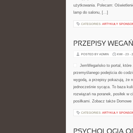
użytkowania. Polecam: Oświetlenie
lamp do salonu, […]
CATEGORIES:
ARTYKUŁY SPONS
PRZEPISY WEGAŃ
POSTED BY ADMIN
KWI - 23 - 
JemWegańsko to portal, które z
przemyślanego podejścia do codzie
wygodą, a przepisy pokazują, że ro
jednocześnie sycąca. To baza kul
rozwiązań na poranek, posiłek w c
posiłkami. Zobacz także Domowe P
CATEGORIES:
ARTYKUŁY SPONS
PSYCHOLOGIA O