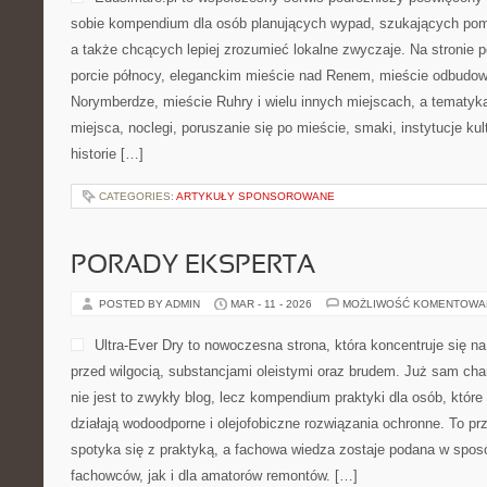
sobie kompendium dla osób planujących wypad, szukających pom
a także chcących lepiej zrozumieć lokalne zwyczaje. Na stronie poj
porcie północy, eleganckim mieście nad Renem, mieście odbudowa
Norymberdze, mieście Ruhry i wielu innych miejscach, a tematy
miejsca, noclegi, poruszanie się po mieście, smaki, instytucje kult
historie […]
CATEGORIES:
ARTYKUŁY SPONSOROWANE
PORADY EKSPERTA
POSTED BY ADMIN
MAR - 11 - 2026
MOŻLIWOŚĆ KOMENTOWA
Ultra-Ever Dry to nowoczesna strona, która koncentruje się na
przed wilgocią, substancjami oleistymi oraz brudem. Już sam cha
nie jest to zwykły blog, lecz kompendium praktyki dla osób, które 
działają wodoodporne i olejofobiczne rozwiązania ochronne. To prz
spotyka się z praktyką, a fachowa wiedza zostaje podana w spos
fachowców, jak i dla amatorów remontów. […]