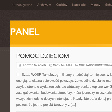
Archiwum
Godziny
Kategorie
Minuty
Sek
Strona główna
PANEL
POMOC DZIECIOM
POSTED BY ADMIN
MAR - 14 - 2026
MOŻLIWOŚĆ KOMENTOWA
Sztab WOŚP Tarnobrzeg – Gramy z radością! to miejsce, w k
energią, a lokalna zbiorowość pokazuje, że wspólne działanie ma 
zwykła strona o wydarzeniach, ale wirtualny punkt skupione wokół
zaangażowania i budowania atmosfery, która jednoczy mieszkańc
wszystkich ludzi o dobrych intencjach. Każdy, kto trafia do tej pr
poczuć, że jest to projekt tworzony z […]