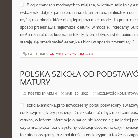
Blog o trendach modowych to miejsce, w którym miłośnicy es
wskazówki dotyczące ubioru na co dzień. Strona pralniafoka.com.
myślą o osobach, które chcą lepiej rozumieć modę. To portal o m
sposób przedstawia najnowsze kierunki w modzie. Polecamy Burber
można znaleźć rozbudowane teksty, które dotyczą stylu ubierania 
starają się przedstawiać estetykę ubioru w sposób zrozumiały. […
CATEGORIES:
ARTYKUŁY SPONSOROWANE
POLSKA SZKOŁA OD PODSTAWÓ
MATURY
POSTED BY ADMIN
MAR - 10 - 2026
MOŻLIWOŚĆ KOMENTOWA
szkolakamionka.pl to nowoczesny portal poświęcony świato
edukacyjnym, który pokazuje, że szkoła może być miejscem posz
witryna, w którym informacje o nauce nie kończą się na jednej pe
czytelnika przez różne systemy edukacji obecne na całym świecie
tematach związanych z mobilnością edukacyjną, a także na zagad