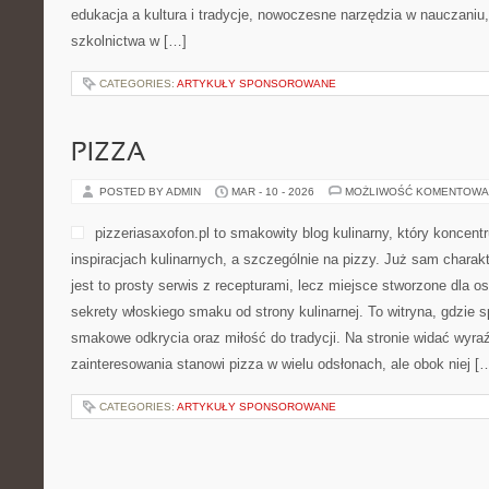
edukacja a kultura i tradycje, nowoczesne narzędzia w nauczani
szkolnictwa w […]
CATEGORIES:
ARTYKUŁY SPONSOROWANE
PIZZA
POSTED BY ADMIN
MAR - 10 - 2026
MOŻLIWOŚĆ KOMENTOWA
pizzeriasaxofon.pl to smakowity blog kulinarny, który koncentr
inspiracjach kulinarnych, a szczególnie na pizzy. Już sam charakt
jest to prosty serwis z recepturami, lecz miejsce stworzone dla 
sekrety włoskiego smaku od strony kulinarnej. To witryna, gdzie s
smakowe odkrycia oraz miłość do tradycji. Na stronie widać wyra
zainteresowania stanowi pizza w wielu odsłonach, ale obok niej [
CATEGORIES:
ARTYKUŁY SPONSOROWANE