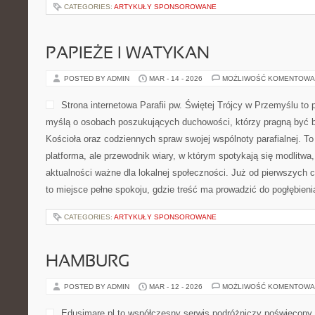
CATEGORIES:
ARTYKUŁY SPONSOROWANE
PAPIEŻE I WATYKAN
POSTED BY ADMIN
MAR - 14 - 2026
MOŻLIWOŚĆ KOMENTOWA
Strona internetowa Parafii pw. Świętej Trójcy w Przemyślu to 
myślą o osobach poszukujących duchowości, którzy pragną być bl
Kościoła oraz codziennych spraw swojej wspólnoty parafialnej. To 
platforma, ale przewodnik wiary, w którym spotykają się modlitwa,
aktualności ważne dla lokalnej społeczności. Już od pierwszych 
to miejsce pełne spokoju, gdzie treść ma prowadzić do pogłębieni
CATEGORIES:
ARTYKUŁY SPONSOROWANE
HAMBURG
POSTED BY ADMIN
MAR - 12 - 2026
MOŻLIWOŚĆ KOMENTOWA
Edusimare.pl to współczesny serwis podróżniczy poświęcony