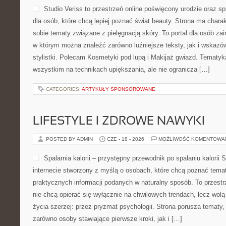
Studio Veriss to przestrzeń online poświęcony urodzie ora
dla osób, które chcą lepiej poznać świat beauty. Strona ma charakt
sobie tematy związane z pielęgnacją skóry. To portal dla osób z
w którym można znaleźć zarówno luźniejsze teksty, jak i wskazó
stylistki. Polecam Kosmetyki pod lupą i Makijaż gwiazd. Tematyk
wszystkim na technikach upiększania, ale nie ogranicza […]
CATEGORIES:
ARTYKUŁY SPONSOROWANE
LIFESTYLE I ZDROWE NAWYKI
POSTED BY ADMIN
CZE - 18 - 2026
MOŻLIWOŚĆ KOMENTOWA
Spalarnia kalorii – przystępny przewodnik po spalaniu kalorii S
internecie stworzony z myślą o osobach, które chcą poznać temat 
praktycznych informacji podanych w naturalny sposób. To przestrz
nie chcą opierać się wyłącznie na chwilowych trendach, lecz wolą
życia szerzej: przez pryzmat psychologii. Strona porusza tematy
zarówno osoby stawiające pierwsze kroki, jak i […]