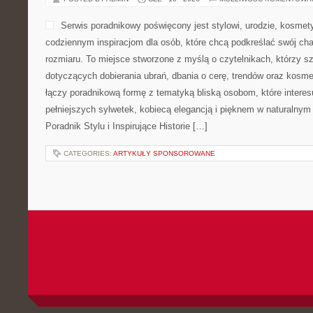
Serwis poradnikowy poświęcony jest stylowi, urodzie, kosme
codziennym inspiracjom dla osób, które chcą podkreślać swój cha
rozmiaru. To miejsce stworzone z myślą o czytelnikach, którzy s
dotyczących dobierania ubrań, dbania o cerę, trendów oraz kosm
łączy poradnikową formę z tematyką bliską osobom, które interes
pełniejszych sylwetek, kobiecą elegancją i pięknem w naturalny
Poradnik Stylu i Inspirujące Historie […]
CATEGORIES:
ARTYKUŁY SPONSOROWANE