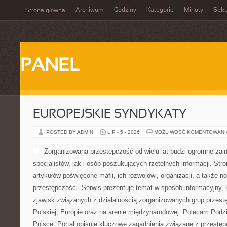
Archiwum
Godziny
Kategorie
Minuty
Sek
Strona główna
PANEL
EUROPEJSKIE SYNDYKATY
POSTED BY ADMIN
LIP - 5 - 2026
MOŻLIWOŚĆ KOMENTOWAN
Zorganizowana przestępczość od wielu lat budzi ogromne zai
specjalistów, jak i osób poszukujących rzetelnych informacji. St
artykułów poświęcone mafii, ich rozwojowi, organizacji, a także
przestępczości. Serwis prezentuje temat w sposób informacyjny, k
zjawisk związanych z działalnością zorganizowanych grup przest
Polskiej, Europie oraz na arenie międzynarodowej. Polecam Podz
Polsce. Portal opisuje kluczowe zagadnienia związane z przestę