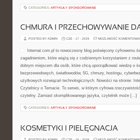
CATEGORIES:
ARTYKUŁY SPONSOROWANE
CHMURA I PRZECHOWYWANIE D
POSTED BY ADMIN
CZE - 17 - 2026
MOŻLIWOŚĆ KOMENTOWA
Internat.com.pl to nowoczesny blog poświęcony cyfrowemu ś
zagadnieniom, które wiążą się z codziennym korzystaniem z rout
dobrym miejscem dla osób, które chcą uporządkować wiedzę o świe
bezprzewodowych, światłowodów, 5G, chmury, hostingu, cyberbe
użytkowych rozwiązań technologicznych. Nowości na stronie: Inter
Czytelnicy o Temacie. To serwis, w którym cyfrowa rzeczywisto
czytelny. Zamiast skomplikowanego języka, czytelnik może […]
CATEGORIES:
ARTYKUŁY SPONSOROWANE
KOSMETYKI I PIELĘGNACJA
POSTED BY ADMIN
CZE - 16 - 2026
MOŻLIWOŚĆ KOMENTOWA