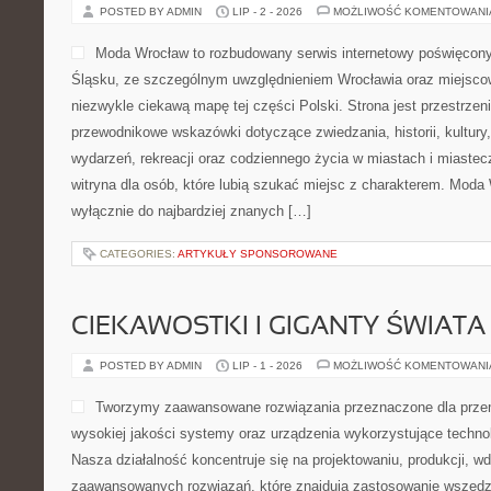
POSTED BY ADMIN
LIP - 2 - 2026
MOŻLIWOŚĆ KOMENTOWAN
Moda Wrocław to rozbudowany serwis internetowy poświęco
Śląsku, ze szczególnym uwzględnieniem Wrocławia oraz miejscow
niezwykle ciekawą mapę tej części Polski. Strona jest przestrze
przewodnikowe wskazówki dotyczące zwiedzania, historii, kultury, 
wydarzeń, rekreacji oraz codziennego życia w miastach i miaste
witryna dla osób, które lubią szukać miejsc z charakterem. Moda 
wyłącznie do najbardziej znanych […]
CATEGORIES:
ARTYKUŁY SPONSOROWANE
CIEKAWOSTKI I GIGANTY ŚWIATA
POSTED BY ADMIN
LIP - 1 - 2026
MOŻLIWOŚĆ KOMENTOWAN
Tworzymy zaawansowane rozwiązania przeznaczone dla przem
wysokiej jakości systemy oraz urządzenia wykorzystujące techno
Nasza działalność koncentruje się na projektowaniu, produkcji, w
zaawansowanych rozwiązań, które znajdują zastosowanie wszędzie