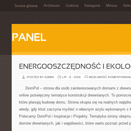
Archiwum
Godziny
Kategorie
Minuty
Sek
Strona główna
PANEL
ENERGOOSZCZĘDNOŚĆ I EKOLO
POSTED BY ADMIN
LIP - 9 - 2026
MOŻLIWOŚĆ KOMENTOWAN
DomPol – strona dla osób zainteresowanych domami z drewna
online poświęcony tematyce konstrukcji drewnianych. To pomocne
które planują budowę domu. Strona skupia się na realnych wątpliw
wtedy, gdy ktoś zaczyna myśleć o własnym azylu wykonanym z ko
Polecamy DomPol i Inspiracje i Projekty. Tematyka strony obejm
domów drewnianych, jak i wątpliwości, które warto poznać przed 