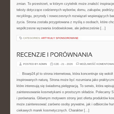
zmian. To przestrzeń, w którym czytelnik może znaleźć inspiracje
teksty dotyczące codziennych wyborów, domu, zakupów, podróży, 
recyklingu, przyrody i nowoczesnych rozwiązań wspierających ba
życia. Strona została przygotowana z myślą o osobach, które chc
współczesne wyzwania środowiskowe, ale jednocześnie […]
CATEGORIES:
ARTYKUŁY SPONSOROWANE
RECENZJE I PORÓWNANIA
POSTED BY ADMIN
CZE - 21 - 2026
MOŻLIWOŚĆ KOMENTOWA
Bioarp24.pl to strona internetowa, która koncentruje się wok
inspirowanych naturą. Strona może być rozumiana jako praktyczne
które interesują się świadomą pielęgnacją. To serwis, która wpisu
zainteresowanie kosmetykami o prostszym składzie. Polecamy Sk
i porównania. Głównym motywem strony jest oferta produktów ko
może zainteresować zarówno osoby prywatne, jak i odbiorców hur
ciekawych marek kosmetycznych. Charakter […]