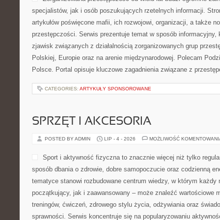
specjalistów, jak i osób poszukujących rzetelnych informacji. St
artykułów poświęcone mafii, ich rozwojowi, organizacji, a także
przestępczości. Serwis prezentuje temat w sposób informacyjny, k
zjawisk związanych z działalnością zorganizowanych grup przest
Polskiej, Europie oraz na arenie międzynarodowej. Polecam Podz
Polsce. Portal opisuje kluczowe zagadnienia związane z przestę
CATEGORIES:
ARTYKUŁY SPONSOROWANE
SPRZĘT I AKCESORIA
POSTED BY ADMIN
LIP - 4 - 2026
MOŻLIWOŚĆ KOMENTOWAN
Sport i aktywność fizyczna to znacznie więcej niż tylko regula
sposób dbania o zdrowie, dobre samopoczucie oraz codzienną ene
tematyce stanowi rozbudowane centrum wiedzy, w którym każdy m
początkujący, jak i zaawansowany – może znaleźć wartościowe m
treningów, ćwiczeń, zdrowego stylu życia, odżywiania oraz świad
sprawności. Serwis koncentruje się na popularyzowaniu aktywnośc