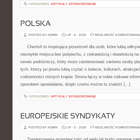
CATEGORIES:
ARTYKUŁY SPONSOROWANE
POLSKA
POSTED BY ADMIN
LIP - 6 - 2026
MOŻLIWOŚĆ KOMENTOWAN
Cherrish to inspirująca przestrzeń dla osób, które lubią odkr
niezwykłe miejsca bez pośpiechu, z ciekawością i otwartością n
serwis podróżniczy, który może zainteresować zarówno osoby planu
tych, którzy po prostu lubią czytać o świecie, kulturach, atrakcjach
codzienności różnych krajów. Strona łączy w sobie ciekawe infor
sposobem opowiadania, dzięki czemu można tu znaleźć […]
CATEGORIES:
ARTYKUŁY SPONSOROWANE
EUROPEJSKIE SYNDYKATY
POSTED BY ADMIN
LIP - 5 - 2026
MOŻLIWOŚĆ KOMENTOWAN
Zorganizowana przestępczość od wielu lat budzi ogromne zai