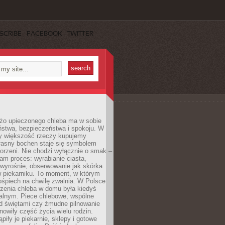
SCRIBE
FACEBOOK
TWITTER
żo upieczonego chleba ma w sobie
ństwa, bezpieczeństwa i spokoju. W
y większość rzeczy kupujemy
łasny bochen staje się symbolem
orzeni. Nie chodzi wyłącznie o smak –
am proces: wyrabianie ciasta,
 wyrośnie, obserwowanie jak skórka
w piekarniku. To moment, w którym
ośpiech na chwilę zwalnia. W Polsce
czenia chleba w domu była kiedyś
alnym. Piece chlebowe, wspólne
ed świętami czy żmudne pilnowanie
owiły część życia wielu rodzin.
piły je piekarnie, sklepy i gotowe