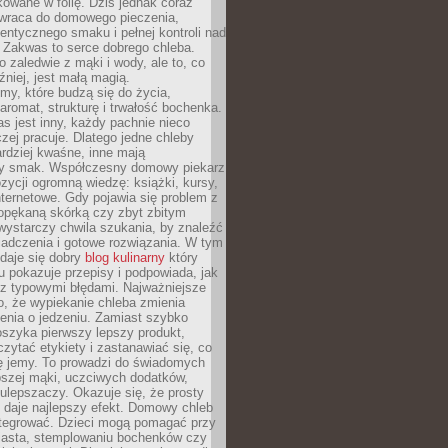
owane w folię. Dziś jednak coraz
 wraca do domowego pieczenia,
entycznego smaku i pełnej kontroli nad
 Zakwas to serce dobrego chleba.
o zaledwie z mąki i wody, ale to, co
źniej, jest małą magią.
my, które budzą się do życia,
aromat, strukturę i trwałość bochenka.
 jest inny, każdy pachnie nieco
aczej pracuje. Dlatego jedne chleby
rdziej kwaśne, inne mają
szy smak. Współczesny domowy piekarz
ycji ogromną wiedzę: książki, kursy,
 internetowe. Gdy pojawia się problem z
opękaną skórką czy zbyt zbitym
wystarczy chwila szukania, by znaleźć
iadczenia i gotowe rozwiązania. W tym
daje się dobry
blog kulinarny
który
u pokazuje przepisy i podpowiada, jak
 z typowymi błędami. Najważniejsze
to, że wypiekanie chleba zmienia
enia o jedzeniu. Zamiast szybko
szyka pierwszy lepszy produkt,
ytać etykiety i zastanawiać się, co
ę jemy. To prowadzi do świadomych
pszej mąki, uczciwych dodatków,
 ulepszaczy. Okazuje się, że prosty
 daje najlepszy efekt. Domowy chleb
integrować. Dzieci mogą pomagać przy
ciasta, stemplowaniu bochenków czy