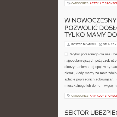
CATEGORIES:
ARTYKUŁY SPONS
W NOWOCZESNYC
POZWOLIĆ DOSŁO
TYLKO MAMY DO
POSTED BY ADMIN
GRU - 15 -
Wybór porządnego dla nas ubez
najpopularniejszych pożyczek uży
skorzystaniem z tej opcji w sytua
nieraz, kiedy mamy za małą zdoln
spłacie poprzednich zobowiązań. 
mieszkalnego lub domu – więcej na
CATEGORIES:
ARTYKUŁY SPONS
SEKTOR UBEZPIE