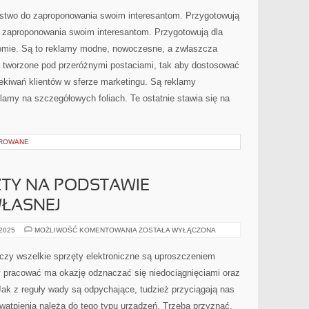
MA
PROBLEM
stwo do zaproponowania swoim interesantom. Przygotowują
Z
UZYSKANIEM
 zaproponowania swoim interesantom. Przygotowują dla
NOWYCH
KLIENTÓW.
omie. Są to reklamy modne, nowoczesne, a zwłaszcza
NIE
KAŻDY
 tworzone pod przeróżnymi postaciami, tak aby dostosować
JEST
DOBRY
W
ekiwań klientów w sferze marketingu. Są reklamy
MARKETINGU
klamy na szczegółowych foliach. Te ostatnie stawia się na
OROWANE
ZTY NA PODSTAWIE
ŁASNEJ
WSZYSTKIE
 2025
MOŻLIWOŚĆ KOMENTOWANIA
ZOSTAŁA WYŁĄCZONA
KOSZTY
NA
PODSTAWIE
czy wszelkie sprzęty elektroniczne są uproszczeniem
PROWADZENIA
WŁASNEJ
ży pracować ma okazję odznaczać się niedociągnięciami oraz
Jak z reguły wady są odpychające, tudzież przyciągają nas
z wątpienia należą do tego typu urządzeń. Trzeba przyznać,