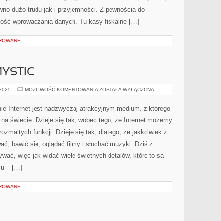
wno dużo trudu jak i przyjemności. Z pewnością do
ość wprowadzania danych. Tu kasy fiskalne […]
OROWANE
YSTIC
BOARDSHORTY
 2025
MOŻLIWOŚĆ KOMENTOWANIA
ZOSTAŁA WYŁĄCZONA
MYSTIC
e Internet jest nadzwyczaj atrakcyjnym medium, z którego
 na świecie. Dzieje się tak, wobec tego, że Internet możemy
zmaitych funkcji. Dzieje się tak, dlatego, że jakkolwiek z
, bawić się, oglądać filmy i słuchać muzyki. Dziś z
ać, więc jak widać wiele świetnych detalów, które to są
u – […]
OROWANE