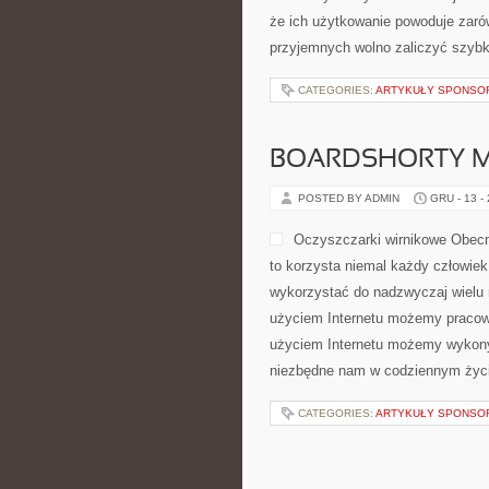
że ich użytkowanie powoduje zaró
przyjemnych wolno zaliczyć szybk
CATEGORIES:
ARTYKUŁY SPONS
BOARDSHORTY M
POSTED BY ADMIN
GRU - 13 -
Oczyszczarki wirnikowe Obecni
to korzysta niemal każdy człowiek
wykorzystać do nadzwyczaj wielu ro
użyciem Internetu możemy pracować
użyciem Internetu możemy wykonyw
niezbędne nam w codziennym życi
CATEGORIES:
ARTYKUŁY SPONS