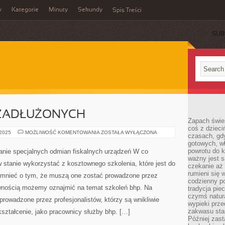
y
Kategorie
Minuty
Sekundy
Spis Treści
SUB
ZADŁUŻONYCH
Zapach świe
coś z dzieci
POŻYCZKA
 2025
MOŻLIWOŚĆ KOMENTOWANIA
ZOSTAŁA WYŁĄCZONA
czasach, gd
DLA
gotowych, w
ZADŁUŻONYCH
powrotu do k
nie specjalnych odmian fiskalnych urządzeń W co
ważny jest s
 stanie wykorzystać z kosztownego szkolenia, które jest do
czekanie aż
rumieni się 
omnieć o tym, że muszą one zostać prowadzone przez
codzienny p
wnością możemy oznajmić na temat szkoleń bhp. Na
tradycja pie
czymś natur
prowadzone przez profesjonalistów, którzy są wnikliwie
wypieki prz
zakwasu stan
ształcenie, jako pracownicy służby bhp. […]
Później zastą