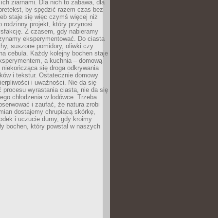
ich ziarnami. Dla nich to zabawa, dla
pretekst, by spędzić razem czas bez
eb staje się więc czymś więcej niż
o rodzinny projekt, który przynosi
ysfakcję. Z czasem, gdy nabieramy
zynamy eksperymentować. Do ciasta
echy, suszone pomidory, oliwki czy
a cebula. Każdy kolejny bochen staje
ksperymentem, a kuchnia – domową
o niekończąca się droga odkrywania
ów i tekstur. Ostatecznie domowy
ierpliwości i uważności. Nie da się
 procesu wyrastania ciasta, nie da się
nego chłodzenia w lodówce. Trzeba
serwować i zaufać, że natura zrobi
mian dostajemy chrupiącą skórkę,
odek i uczucie dumy, gdy kroimy
ły bochen, który powstał w naszych