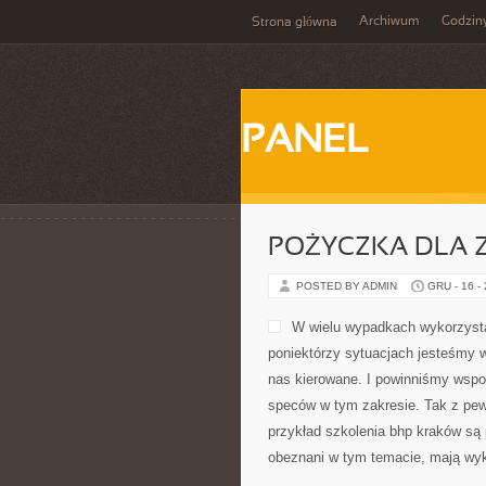
Archiwum
Godzin
Strona główna
PANEL
POŻYCZKA DLA 
POSTED BY ADMIN
GRU - 16 -
W wielu wypadkach wykorzysta
poniektórzy sytuacjach jesteśmy w
nas kierowane. I powinniśmy wsp
speców w tym zakresie. Tak z pe
przykład szkolenia bhp kraków są 
obeznani w tym temacie, mają wyk