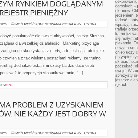
dekorowaniu 
ZYM RYNKIEM DOGLĄDANYM
dorosłych – 
ekranów. Chl
REJESTR PIENIĘŻNY
jedzeniem: t
radość i sat
SEKTOR
wprawy, zac
 2025
MOŻLIWOŚĆ KOMENTOWANIA
ZOSTAŁA WYŁĄCZONA
UBEZPIECZEŃ
trafiają orz
JEST
karmelizowan
NAJOGROMNIEJSZYM
dobyć popularność dla swojej aktywności, należy Słuszna
RYNKIEM
się małym e
DOGLĄDANYM
piekarnią. T
żądana dla wszelkiej działalności. Marketing przyciąga
PRZEZ
nowych smak
KRAJOWY
zachęca do skorzystania z oferty, a to jest najistotniejsze
REJESTR
chleb uczy c
PIENIĘŻNY
przyspieszyć
 czynienia z tak wieloma postaciami reklamy, że trudno
skrócić noc
nkretną. Jednakże ostatnimi czasy bardzo dużo osób
poczekać, ob
swoje. W za
, ponieważ to propozycja stosunkowo tania, […]
sprężysty śr
jeszcze ciep
rękach.
OROWANE
 MA PROBLEM Z UZYSKANIEM
W. NIE KAŻDY JEST DOBRY W
WIELE
 2025
MOŻLIWOŚĆ KOMENTOWANIA
ZOSTAŁA WYŁĄCZONA
SKLEPÓW