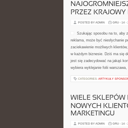
NAJOGROMNIEJS
PRZEZ KRAJOWY 
POSTED BY ADMIN
GRU - 14 -
Szukając sposobu na to, aby z
reklama, może być niesłychanie po
zaciekawienie możliwych klientów, 
w każdym biznesie. Dziś ma się do
jest się zadecydować na jakąś ko
wybiera wyklejanie folii warszawa
CATEGORIES:
ARTYKUŁY SPONS
WIELE SKLEPÓW
NOWYCH KLIENTÓ
MARKETINGU
POSTED BY ADMIN
GRU - 14 -