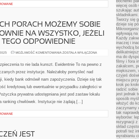
bochenki pak
OROWANE
więcej osób
szukając aut
składnikami.
Tworzy się g
H PORACH MOŻEMY SOBIE
dzieje się pó
Mikroorganiz
WNIE NA WSZYSTKO, JEŻELI
wpływają na 
Każdy zakwas
 TEGO ODPOWIEDNIE
inaczej i in
wychodzą ba
delikatniej
W
 2025
MOŻLIWOŚĆ KOMENTOWANIA
ZOSTAŁA WYŁĄCZONA
NOWOCZESNYCH
ma do dyspoz
PORACH
filmy i fora
MOŻEMY
pieczenia to nie lada kunszt. Ewidentnie To na pewno z
zakalcem, p
SOBIE
POZWOLIĆ
miękiszem, 
czanych przez instytucje. Należałoby pomyśleć nad
DOSŁOWNIE
czyjeś dośw
NA
cji, kiedy bank odmówił nam zapożyczenia. Dzieje się tak
miejscu przy
WSZYSTKO,
JEŻELI
krok po krok
ość kredytową lub ewentualnie w przypadku zaległości w
TYLKO
radzić sobie
MAMY
DO
jest jednak 
Pożyczka prywatna udostępniana jest pod zastaw lokalu
TEGO
sposób myśl
ODPOWIEDNIE
 ranking chwilówek. Instytucje nie żądają […]
włożyć do ko
zaczynamy cz
tak naprawd
OROWANE
wyborów: le
rezygnacji z
skład często
potrafi też 
CZEŃ JEST
wyrabianiu 