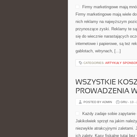
Firmy marketingowe mają mnó
Firmy marketingowe mają wiele do
nich reklamy na najwyższym pozi
przynoszące zyski. Reklamy te są
się do wiecznie narastających ocz
internetowe i papierowe, są też re
gablotach, witrynach, […]
CATEGORIES:
ARTYKUŁY SPONS
WSZYSTKIE KOS
PROWADZENIA W
POSTED BY ADMIN
GRU - 13 -
Każdy zadaje sobie zapytanie 
Jakikolwiek sprzęt na jakim nale
niezwykle atrakcyjnymi zaletami. 
ich zalety. Kasy fiskalne tutaj be