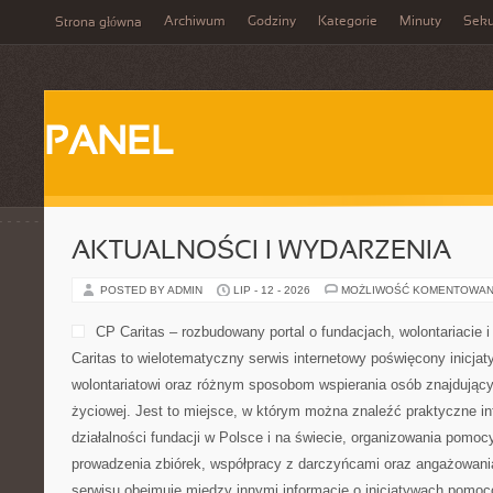
Archiwum
Godziny
Kategorie
Minuty
Sek
Strona główna
PANEL
AKTUALNOŚCI I WYDARZENIA
POSTED BY ADMIN
LIP - 12 - 2026
MOŻLIWOŚĆ KOMENTOWAN
CP Caritas – rozbudowany portal o fundacjach, wolontariaci
Caritas to wielotematyczny serwis internetowy poświęcony inicj
wolontariatowi oraz różnym sposobom wspierania osób znajdującyc
życiowej. Jest to miejsce, w którym można znaleźć praktyczne i
działalności fundacji w Polsce i na świecie, organizowania pomoc
prowadzenia zbiórek, współpracy z darczyńcami oraz angażowani
serwisu obejmuje między innymi informacje o inicjatywach pomo