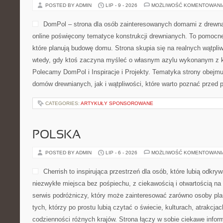
POSTED BY ADMIN
LIP - 9 - 2026
MOŻLIWOŚĆ KOMENTOWAN
DomPol – strona dla osób zainteresowanych domami z drewna
online poświęcony tematyce konstrukcji drewnianych. To pomocne
które planują budowę domu. Strona skupia się na realnych wątpliw
wtedy, gdy ktoś zaczyna myśleć o własnym azylu wykonanym z ko
Polecamy DomPol i Inspiracje i Projekty. Tematyka strony obejm
domów drewnianych, jak i wątpliwości, które warto poznać przed 
CATEGORIES:
ARTYKUŁY SPONSOROWANE
POLSKA
POSTED BY ADMIN
LIP - 6 - 2026
MOŻLIWOŚĆ KOMENTOWAN
Cherrish to inspirująca przestrzeń dla osób, które lubią odkr
niezwykłe miejsca bez pośpiechu, z ciekawością i otwartością n
serwis podróżniczy, który może zainteresować zarówno osoby planu
tych, którzy po prostu lubią czytać o świecie, kulturach, atrakcjach
codzienności różnych krajów. Strona łączy w sobie ciekawe infor