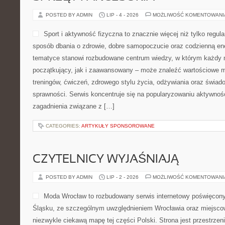
POSTED BY ADMIN
LIP - 4 - 2026
MOŻLIWOŚĆ KOMENTOWAN
Sport i aktywność fizyczna to znacznie więcej niż tylko regula
sposób dbania o zdrowie, dobre samopoczucie oraz codzienną ene
tematyce stanowi rozbudowane centrum wiedzy, w którym każdy m
początkujący, jak i zaawansowany – może znaleźć wartościowe m
treningów, ćwiczeń, zdrowego stylu życia, odżywiania oraz świad
sprawności. Serwis koncentruje się na popularyzowaniu aktywnośc
zagadnienia związane z […]
CATEGORIES:
ARTYKUŁY SPONSOROWANE
CZYTELNICY WYJAŚNIAJĄ
POSTED BY ADMIN
LIP - 2 - 2026
MOŻLIWOŚĆ KOMENTOWAN
Moda Wrocław to rozbudowany serwis internetowy poświęco
Śląsku, ze szczególnym uwzględnieniem Wrocławia oraz miejscow
niezwykle ciekawą mapę tej części Polski. Strona jest przestrze