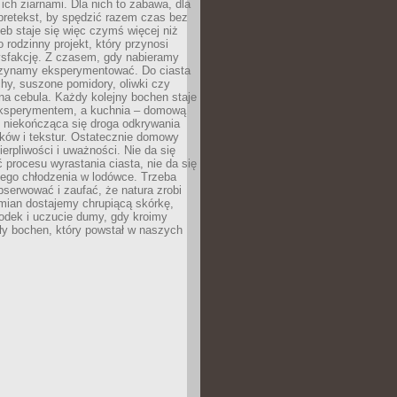
ich ziarnami. Dla nich to zabawa, dla
pretekst, by spędzić razem czas bez
eb staje się więc czymś więcej niż
o rodzinny projekt, który przynosi
ysfakcję. Z czasem, gdy nabieramy
zynamy eksperymentować. Do ciasta
echy, suszone pomidory, oliwki czy
a cebula. Każdy kolejny bochen staje
ksperymentem, a kuchnia – domową
o niekończąca się droga odkrywania
ów i tekstur. Ostatecznie domowy
ierpliwości i uważności. Nie da się
 procesu wyrastania ciasta, nie da się
nego chłodzenia w lodówce. Trzeba
serwować i zaufać, że natura zrobi
mian dostajemy chrupiącą skórkę,
odek i uczucie dumy, gdy kroimy
ły bochen, który powstał w naszych