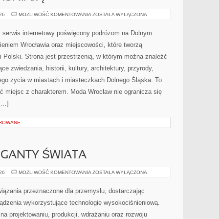
CZYTELNICY
026
MOŻLIWOŚĆ KOMENTOWANIA
ZOSTAŁA WYŁĄCZONA
WYJAŚNIAJĄ
 serwis internetowy poświęcony podróżom na Dolnym
eniem Wrocławia oraz miejscowości, które tworzą
 Polski. Strona jest przestrzenią, w którym można znaleźć
zwiedzania, historii, kultury, architektury, przyrody,
nego życia w miastach i miasteczkach Dolnego Śląska. To
kać miejsc z charakterem. Moda Wrocław nie ogranicza się
[…]
OROWANE
GIGANTY ŚWIATA
CIEKAWOSTKI
026
MOŻLIWOŚĆ KOMENTOWANIA
ZOSTAŁA WYŁĄCZONA
I
GIGANTY
ŚWIATA
ązania przeznaczone dla przemysłu, dostarczając
ządzenia wykorzystujące technologię wysokociśnieniową.
na projektowaniu, produkcji, wdrażaniu oraz rozwoju