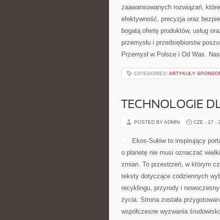
zaawansowanych rozwiązań, które 
efektywność, precyzja oraz bezp
bogatą ofertę produktów, usług or
przemysłu i przedsiębiorstw posz
Przemysł w Polsce i Od Was. Nas
CATEGORIES:
ARTYKUŁY SPONS
TECHNOLOGIE D
POSTED BY ADMIN
CZE - 27 -
Ekos-Sułów to inspirujący port
o planetę nie musi oznaczać wiel
zmian. To przestrzeń, w którym cz
teksty dotyczące codziennych wyb
recyklingu, przyrody i nowoczesn
życia. Strona została przygotowan
współczesne wyzwania środowisko