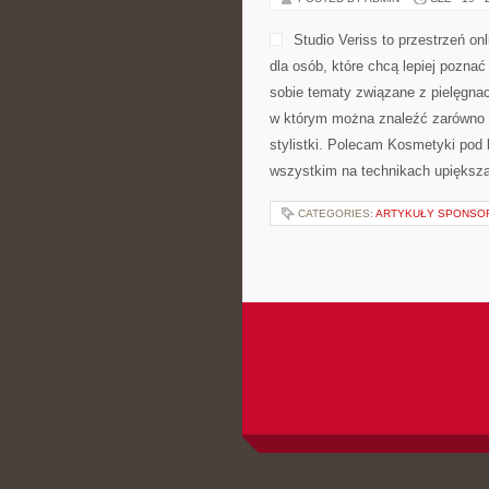
Studio Veriss to przestrzeń 
dla osób, które chcą lepiej poznać
sobie tematy związane z pielęgnac
w którym można znaleźć zarówno l
stylistki. Polecam Kosmetyki pod 
wszystkim na technikach upiększan
CATEGORIES:
ARTYKUŁY SPONS