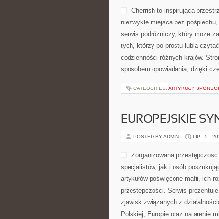
Cherrish to inspirująca przest
niezwykłe miejsca bez pośpiechu,
serwis podróżniczy, który może zai
tych, którzy po prostu lubią czytać
codzienności różnych krajów. Stro
sposobem opowiadania, dzięki cz
CATEGORIES:
ARTYKUŁY SPONS
EUROPEJSKIE S
POSTED BY ADMIN
LIP - 5 - 2
Zorganizowana przestępczość 
specjalistów, jak i osób poszukują
artykułów poświęcone mafii, ich r
przestępczości. Serwis prezentuje
zjawisk związanych z działalnośc
Polskiej, Europie oraz na arenie