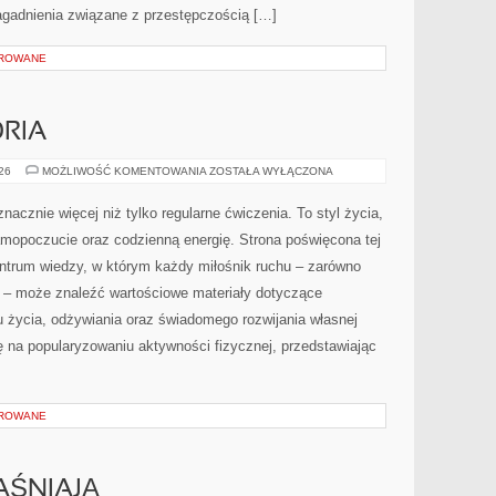
zagadnienia związane z przestępczością […]
OROWANE
ORIA
SPRZĘT
026
MOŻLIWOŚĆ KOMENTOWANIA
ZOSTAŁA WYŁĄCZONA
I
AKCESORIA
nacznie więcej niż tylko regularne ćwiczenia. To styl życia,
amopoczucie oraz codzienną energię. Strona poświęcona tej
trum wiedzy, w którym każdy miłośnik ruchu – zarówno
 – może znaleźć wartościowe materiały dotyczące
u życia, odżywiania oraz świadomego rozwijania własnej
ę na popularyzowaniu aktywności fizycznej, przedstawiając
OROWANE
AŚNIAJĄ