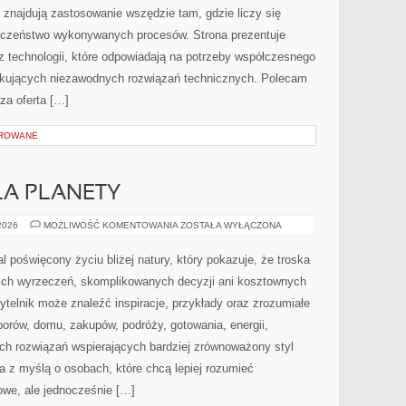
znajdują zastosowanie wszędzie tam, gdzie liczy się
ieczeństwo wykonywanych procesów. Strona prezentuje
az technologii, które odpowiadają na potrzeby współczesnego
ukujących niezawodnych rozwiązań technicznych. Polecam
za oferta […]
OROWANE
LA PLANETY
TECHNOLOGIE
 2026
MOŻLIWOŚĆ KOMENTOWANIA
ZOSTAŁA WYŁĄCZONA
DLA
PLANETY
al poświęcony życiu bliżej natury, który pokazuje, że troska
kich wyrzeczeń, skomplikowanych decyzji ani kosztownych
ytelnik może znaleźć inspiracje, przykłady oraz zrozumiałe
orów, domu, zakupów, podróży, gotowania, energii,
ych rozwiązań wspierających bardziej zrównoważony styl
a z myślą o osobach, które chcą lepiej rozumieć
we, ale jednocześnie […]