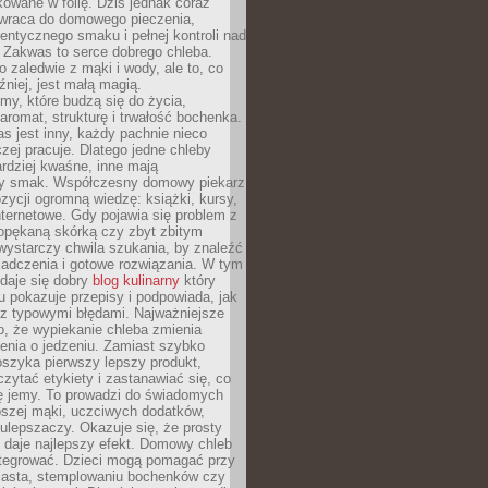
owane w folię. Dziś jednak coraz
 wraca do domowego pieczenia,
entycznego smaku i pełnej kontroli nad
 Zakwas to serce dobrego chleba.
o zaledwie z mąki i wody, ale to, co
źniej, jest małą magią.
my, które budzą się do życia,
aromat, strukturę i trwałość bochenka.
 jest inny, każdy pachnie nieco
aczej pracuje. Dlatego jedne chleby
rdziej kwaśne, inne mają
szy smak. Współczesny domowy piekarz
ycji ogromną wiedzę: książki, kursy,
 internetowe. Gdy pojawia się problem z
opękaną skórką czy zbyt zbitym
wystarczy chwila szukania, by znaleźć
iadczenia i gotowe rozwiązania. W tym
daje się dobry
blog kulinarny
który
u pokazuje przepisy i podpowiada, jak
 z typowymi błędami. Najważniejsze
to, że wypiekanie chleba zmienia
enia o jedzeniu. Zamiast szybko
szyka pierwszy lepszy produkt,
ytać etykiety i zastanawiać się, co
ę jemy. To prowadzi do świadomych
pszej mąki, uczciwych dodatków,
 ulepszaczy. Okazuje się, że prosty
 daje najlepszy efekt. Domowy chleb
integrować. Dzieci mogą pomagać przy
ciasta, stemplowaniu bochenków czy