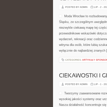
POSTED BY ADMIN
LIP - 2 - 2
Moda Wrocław to rozbudowany
Śląsku, ze szczególnym uwzględni
niezwykle ciekawą mapę tej części
przewodnikowe wskazówki dotyczące 
wydarzeń, rekreacji oraz codzien
witryna dla osób, które lubią szu
wyłącznie do najbardziej znanych 
CATEGORIES:
ARTYKUŁY SPONS
CIEKAWOSTKI I 
POSTED BY ADMIN
LIP - 1 - 2
Tworzymy zaawansowane rozwi
wysokiej jakości systemy oraz ur
Nasza działalność koncentruje się 