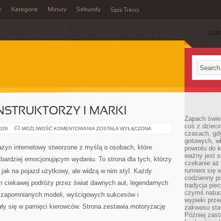
y
Kategorie
Minuty
Sekundy
Spis Treści
SUB
STRUKTORZY I MARKI
Zapach świe
coś z dzieci
LEGENDARNI
2026
MOŻLIWOŚĆ KOMENTOWANIA
ZOSTAŁA WYŁĄCZONA
czasach, gd
KONSTRUKTORZY
I
gotowych, w
MARKI
zyn internetowy stworzone z myślą o osobach, które
powrotu do k
ważny jest s
jbardziej emocjonującym wydaniu. To strona dla tych, którzy
czekanie aż
rumieni się 
jak na pojazd użytkowy, ale widzą w nim styl. Każdy
codzienny p
m ciekawej podróży przez świat dawnych aut, legendarnych
tradycja pie
czymś natur
, zapomnianych modeli, wyścigowych sukcesów i
wypieki prz
ły się w pamięci kierowców. Strona zestawia motoryzację
zakwasu stan
Później zastą