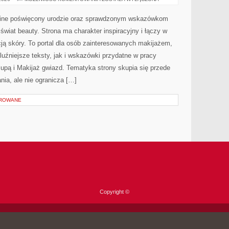
I
NOWOŚCI
online poświęcony urodzie oraz sprawdzonym wskazówkom
 świat beauty. Strona ma charakter inspiracyjny i łączy w
ją skóry. To portal dla osób zainteresowanych makijażem,
uźniejsze teksty, jak i wskazówki przydatne w pracy
lupą i Makijaż gwiazd. Tematyka strony skupia się przede
ia, ale nie ogranicza […]
OROWANE
Copyright ©