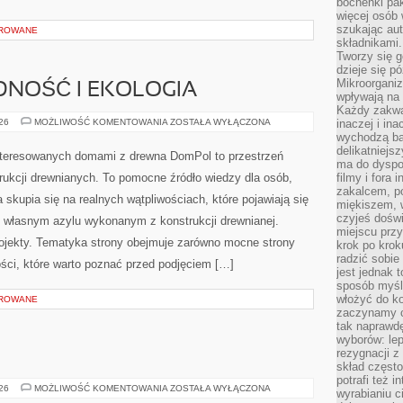
bochenki pak
więcej osób
szukając aut
OROWANE
składnikami.
Tworzy się g
dzieje się pó
Mikroorganiz
NOŚĆ I EKOLOGIA
wpływają na 
Każdy zakwas
ENERGOOSZCZĘDNOŚĆ
026
MOŻLIWOŚĆ KOMENTOWANIA
ZOSTAŁA WYŁĄCZONA
inaczej i in
I
wychodzą ba
EKOLOGIA
delikatniej
nteresowanych domami z drewna DomPol to przestrzeń
ma do dyspoz
rukcji drewnianych. To pomocne źródło wiedzy dla osób,
filmy i fora
zakalcem, p
 skupia się na realnych wątpliwościach, które pojawiają się
miękiszem, 
czyjeś dośw
 własnym azylu wykonanym z konstrukcji drewnianej.
miejscu przy
rojekty. Tematyka strony obejmuje zarówno mocne strony
krok po krok
radzić sobie
ści, które warto poznać przed podjęciem […]
jest jednak 
sposób myśl
włożyć do ko
OROWANE
zaczynamy cz
tak naprawd
wyborów: le
rezygnacji z
skład często
potrafi też 
POLSKA
026
MOŻLIWOŚĆ KOMENTOWANIA
ZOSTAŁA WYŁĄCZONA
wyrabianiu 