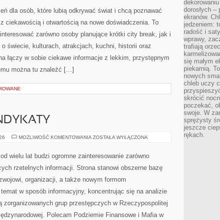
dekorowaniu 
dorosłych – 
rzeń dla osób, które lubią odkrywać świat i chcą poznawać
ekranów. Chl
 z ciekawością i otwartością na nowe doświadczenia. To
jedzeniem: t
radość i sat
nteresować zarówno osoby planujące krótki city break, jak i
wprawy, zac
 o świecie, kulturach, atrakcjach, kuchni, historii oraz
trafiają orz
karmelizowan
na łączy w sobie ciekawe informacje z lekkim, przystępnym
się małym e
piekarnią. T
emu można tu znaleźć […]
nowych smak
chleb uczy c
OROWANE
przyspieszyć
skrócić noc
poczekać, ob
swoje. W za
YNDYKATY
sprężysty śr
jeszcze ciep
rękach.
EUROPEJSKIE
026
MOŻLIWOŚĆ KOMENTOWANIA
ZOSTAŁA WYŁĄCZONA
SYNDYKATY
od wielu lat budzi ogromne zainteresowanie zarówno
cych rzetelnych informacji. Strona stanowi obszerne bazę
ozwojowi, organizacji, a także nowym formom
 temat w sposób informacyjny, koncentrując się na analizie
ią zorganizowanych grup przestępczych w Rzeczypospolitej
 międzynarodowej. Polecam Podziemie Finansowe i Mafia w