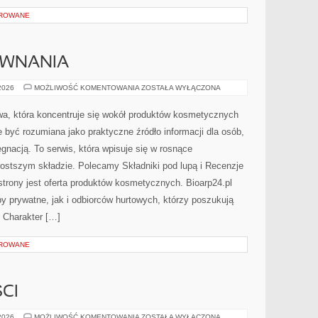
OROWANE
ÓWNANIA
RECENZJE
 2026
MOŻLIWOŚĆ KOMENTOWANIA
ZOSTAŁA WYŁĄCZONA
I
PORÓWNANIA
towa, która koncentruje się wokół produktów kosmetycznych
 być rozumiana jako praktyczne źródło informacji dla osób,
ęgnacją. To serwis, która wpisuje się w rosnące
ostszym składzie. Polecamy Składniki pod lupą i Recenzje
rony jest oferta produktów kosmetycznych. Bioarp24.pl
 prywatne, jak i odbiorców hurtowych, którzy poszukują
 Charakter […]
OROWANE
CI
TRENDY
 2026
MOŻLIWOŚĆ KOMENTOWANIA
ZOSTAŁA WYŁĄCZONA