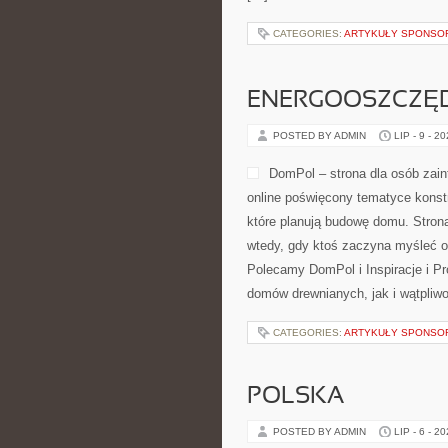
CATEGORIES:
ARTYKUŁY SPONS
ENERGOOSZCZĘD
POSTED BY ADMIN
LIP - 9 - 2
DomPol – strona dla osób zai
online poświęcony tematyce konst
które planują budowę domu. Strona
wtedy, gdy ktoś zaczyna myśleć o
Polecamy DomPol i Inspiracje i P
domów drewnianych, jak i wątpliwo
CATEGORIES:
ARTYKUŁY SPONS
POLSKA
POSTED BY ADMIN
LIP - 6 - 2