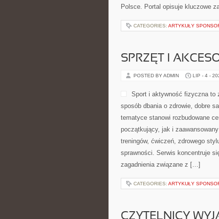
Polsce. Portal opisuje kluczowe 
CATEGORIES:
ARTYKUŁY SPONS
SPRZĘT I AKCES
POSTED BY ADMIN
LIP - 4 - 2
Sport i aktywność fizyczna to z
sposób dbania o zdrowie, dobre s
tematyce stanowi rozbudowane cen
początkujący, jak i zaawansowany
treningów, ćwiczeń, zdrowego styl
sprawności. Serwis koncentruje si
zagadnienia związane z […]
CATEGORIES:
ARTYKUŁY SPONS
CZYTELNICY WYJ