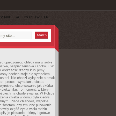
SCRIBE
FACEBOOK
TWITTER
żo upieczonego chleba ma w sobie
ństwa, bezpieczeństwa i spokoju. W
y większość rzeczy kupujemy
łasny bochen staje się symbolem
orzeni. Nie chodzi wyłącznie o smak –
am proces: wyrabianie ciasta,
 wyrośnie, obserwowanie jak skórka
w piekarniku. To moment, w którym
ośpiech na chwilę zwalnia. W Polsce
czenia chleba w domu była kiedyś
alnym. Piece chlebowe, wspólne
ed świętami czy żmudne pilnowanie
owiły część życia wielu rodzin.
piły je piekarnie, sklepy i gotowe