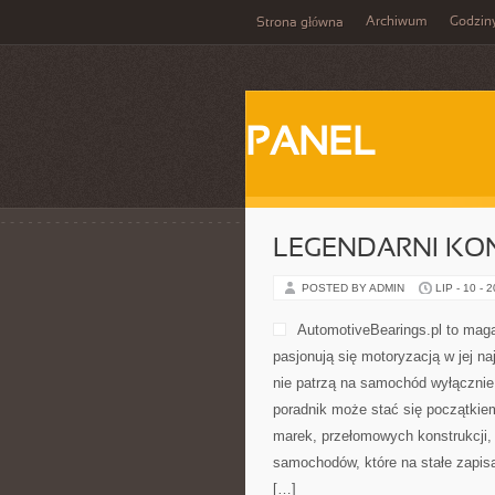
Archiwum
Godzin
Strona główna
PANEL
LEGENDARNI KON
POSTED BY ADMIN
LIP - 10 - 
AutomotiveBearings.pl to maga
pasjonują się motoryzacją w jej na
nie patrzą na samochód wyłącznie 
poradnik może stać się początkie
marek, przełomowych konstrukcji
samochodów, które na stałe zapisa
[…]