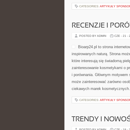
CATEGORIES:
ARTYKUŁY SPONS
RECENZJE I POR
POSTED BY ADMIN
CZE - 21 -
Bioarp24.pl to strona interne
inspirowanych naturą. Strona może
które interesują się świadomą piel
zainteresowanie kosmetykami o pr
i porównania. Głównym motywem st
może zainteresować zarówno osoby
ciekawych marek kosmetycznych.
CATEGORIES:
ARTYKUŁY SPONS
TRENDY I NOWOŚ
POSTED BY ADMIN
CZE - 19 -