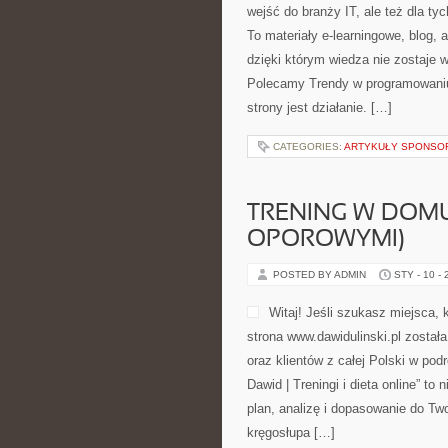
wejść do branży IT, ale też dla ty
To materiały e-learningowe, blog,
dzięki którym wiedza nie zostaje w 
Polecamy Trendy w programowaniu 
strony jest działanie. […]
CATEGORIES:
ARTYKUŁY SPONS
TRENING W DOMU
OPOROWYMI)
POSTED BY ADMIN
STY - 10 -
Witaj! Jeśli szukasz miejsca, 
strona www.dawidulinski.pl został
oraz klientów z całej Polski w pod
Dawid | Treningi i dieta online” to
plan, analizę i dopasowanie do Tw
kręgosłupa […]