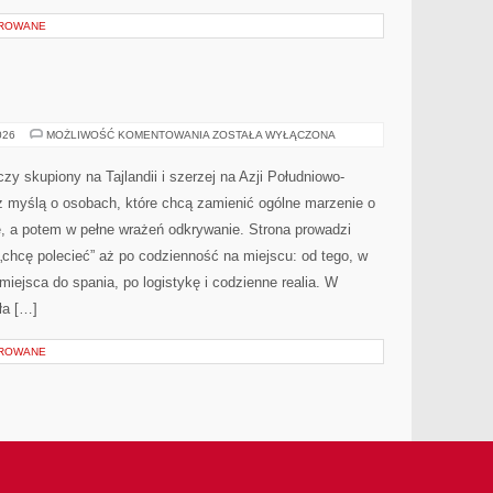
OROWANE
TAJLANDIA
026
MOŻLIWOŚĆ KOMENTOWANIA
ZOSTAŁA WYŁĄCZONA
zy skupiony na Tajlandii i szerzej na Azji Południowo-
z myślą o osobach, które chcą zamienić ogólne marzenie o
ę, a potem w pełne wrażeń odkrywanie. Strona prowadzi
„chcę polecieć” aż po codzienność na miejscu: od tego, w
 miejsca do spania, po logistykę i codzienne realia. W
ła […]
OROWANE