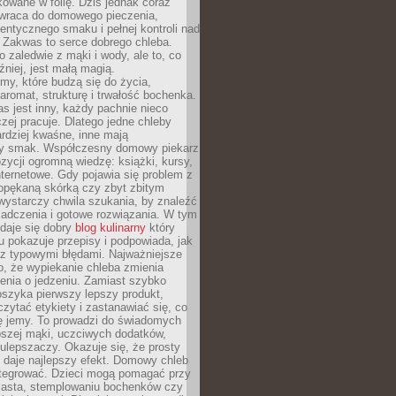
owane w folię. Dziś jednak coraz
 wraca do domowego pieczenia,
entycznego smaku i pełnej kontroli nad
 Zakwas to serce dobrego chleba.
o zaledwie z mąki i wody, ale to, co
źniej, jest małą magią.
my, które budzą się do życia,
aromat, strukturę i trwałość bochenka.
 jest inny, każdy pachnie nieco
aczej pracuje. Dlatego jedne chleby
rdziej kwaśne, inne mają
szy smak. Współczesny domowy piekarz
ycji ogromną wiedzę: książki, kursy,
 internetowe. Gdy pojawia się problem z
opękaną skórką czy zbyt zbitym
wystarczy chwila szukania, by znaleźć
iadczenia i gotowe rozwiązania. W tym
daje się dobry
blog kulinarny
który
u pokazuje przepisy i podpowiada, jak
 z typowymi błędami. Najważniejsze
to, że wypiekanie chleba zmienia
enia o jedzeniu. Zamiast szybko
szyka pierwszy lepszy produkt,
ytać etykiety i zastanawiać się, co
ę jemy. To prowadzi do świadomych
pszej mąki, uczciwych dodatków,
 ulepszaczy. Okazuje się, że prosty
 daje najlepszy efekt. Domowy chleb
integrować. Dzieci mogą pomagać przy
ciasta, stemplowaniu bochenków czy