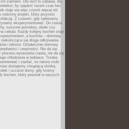
ich ziarnami. Dla nich to zabawa, dla
pretekst, by spędzić razem czas bez
eb staje się więc czymś więcej niż
o rodzinny projekt, który przynosi
ysfakcję. Z czasem, gdy nabieramy
zynamy eksperymentować. Do ciasta
echy, suszone pomidory, oliwki czy
a cebula. Każdy kolejny bochen staje
ksperymentem, a kuchnia – domową
o niekończąca się droga odkrywania
ów i tekstur. Ostatecznie domowy
ierpliwości i uważności. Nie da się
 procesu wyrastania ciasta, nie da się
nego chłodzenia w lodówce. Trzeba
serwować i zaufać, że natura zrobi
mian dostajemy chrupiącą skórkę,
odek i uczucie dumy, gdy kroimy
ły bochen, który powstał w naszych