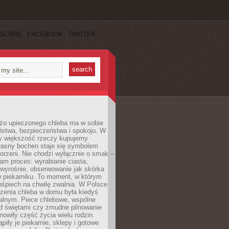
SCRIBE
FACEBOOK
TWITTER
żo upieczonego chleba ma w sobie
ństwa, bezpieczeństwa i spokoju. W
y większość rzeczy kupujemy
łasny bochen staje się symbolem
orzeni. Nie chodzi wyłącznie o smak –
am proces: wyrabianie ciasta,
 wyrośnie, obserwowanie jak skórka
w piekarniku. To moment, w którym
ośpiech na chwilę zwalnia. W Polsce
czenia chleba w domu była kiedyś
alnym. Piece chlebowe, wspólne
ed świętami czy żmudne pilnowanie
owiły część życia wielu rodzin.
piły je piekarnie, sklepy i gotowe