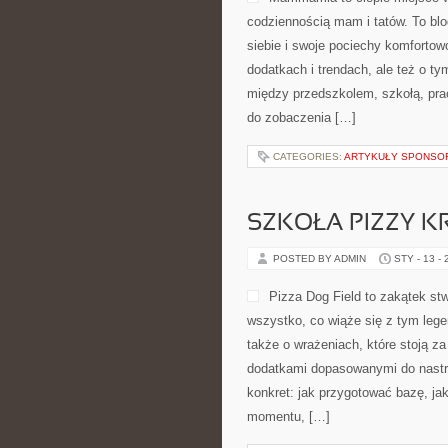
codziennością mam i tatów. To blo
siebie i swoje pociechy komfortowo
dodatkach i trendach, ale też o ty
między przedszkolem, szkołą, prac
do zobaczenia […]
CATEGORIES:
ARTYKUŁY SPONS
SZKOŁA PIZZY K
POSTED BY ADMIN
STY - 13 -
Pizza Dog Field to zakątek stw
wszystko, co wiąże się z tym lege
także o wrażeniach, które stoją 
dodatkami dopasowanymi do nastroj
konkret: jak przygotować bazę, jak
momentu, […]