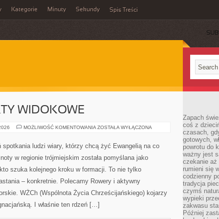
y
Kategorie
Minuty
Sekundy
Spis Treści
SUB
KTY WIDOKOWE
Zapach świe
coś z dzieci
NAJLEPSZE
 2026
MOŻLIWOŚĆ KOMENTOWANIA
ZOSTAŁA WYŁĄCZONA
czasach, gd
PUNKTY
WIDOKOWE
gotowych, w
 spotkania ludzi wiary, którzy chcą żyć Ewangelią na co
powrotu do k
ważny jest s
lnoty w regionie trójmiejskim została pomyślana jako
czekanie aż
rumieni się 
to szuka kolejnego kroku w formacji. To nie tylko
codzienny p
rastania – konkretnie. Polecamy Rowery i aktywny
tradycja pie
czymś natur
orskie. WŻCh (Wspólnota Życia Chrześcijańskiego) kojarzy
wypieki prz
nacjańską. I właśnie ten rdzeń […]
zakwasu stan
Później zastą