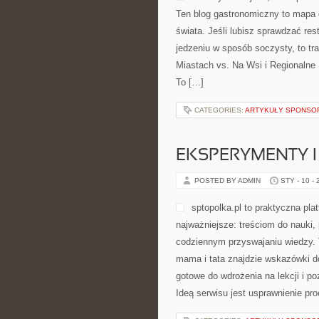
Ten blog gastronomiczny to mapa 
świata. Jeśli lubisz sprawdzać re
jedzeniu w sposób soczysty, to tra
Miastach vs. Na Wsi i Regionalne Sp
To […]
CATEGORIES:
ARTYKUŁY SPONS
EKSPERYMENTY 
POSTED BY ADMIN
STY - 10 -
sptopolka.pl to praktyczna pl
najważniejsze: treściom do nauki
codziennym przyswajaniu wiedzy. 
mama i tata znajdzie wskazówki do
gotowe do wdrożenia na lekcji i p
Ideą serwisu jest usprawnienie pro