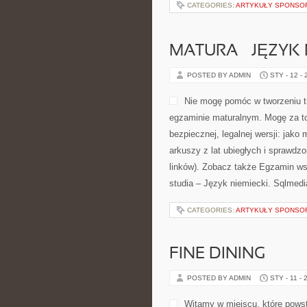
CATEGORIES:
ARTYKUŁY SPONS
MATURA – JĘZYK 
POSTED BY ADMIN
STY - 12 -
Nie mogę pomóc w tworzeniu tre
egzaminie maturalnym. Mogę za to
bezpiecznej, legalnej wersji: jako
arkuszy z lat ubiegłych i sprawd
linków). Zobacz także Egzamin ws
studia – Język niemiecki. Sqlmedia
CATEGORIES:
ARTYKUŁY SPONS
FINE DINING
POSTED BY ADMIN
STY - 11 - 
Witamy w miejscu, które powst