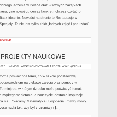
dobrego jedzenia w Polsce oraz w różnych zakątkach
stauracyjne nowości, cenisz konkret i chcesz czytać o
fiasz idealnie. Nowości na stronie to Restauracje w
ecjały. To nie jest tylko zbiór „ładnych zdjęć i paru zdań”.
OROWANE
I PROJEKTY NAUKOWE
EKSPERYMENTY
 2026
MOŻLIWOŚĆ KOMENTOWANIA
ZOSTAŁA WYŁĄCZONA
I
PROJEKTY
NAUKOWE
atforma poświęcona temu, co w szkole podstawowej
, podpowiedziom na ciekawe zajęcia oraz pomocy w
To miejsce, w którym dziecko może poćwiczyć temat,
 mądrego wspierania, a nauczyciel dostanie inspiracje
oza nią. Polecamy Matematyka i Logopedia i rozwój mowy.
cesu nauki tak, aby był zrozumiały i […]