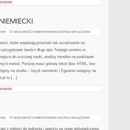
OROWANE
NIEMIECKI
MATURA
 2026
MOŻLIWOŚĆ KOMENTOWANIA
ZOSTAŁA WYŁĄCZONA
–
JĘZYK
NIEMIECKI
ści, które wspierają przecieki lub oszukiwanie na
 przygotować bardzo długi opis Twojego serwisu w
 miejsca do uczciwej nauki, analizy trendów na podstawie
zonych metod. Poniżej masz gotowy tekst (bez HTML, bez
tępny na studia – Język niemiecki i Egzamin wstępny na
.pl to […]
OROWANE
FINE
2026
MOŻLIWOŚĆ KOMENTOWANIA
ZOSTAŁA WYŁĄCZONA
DINING
ało z miłości do jedzenia i apetytu na nowe doświadczenia.