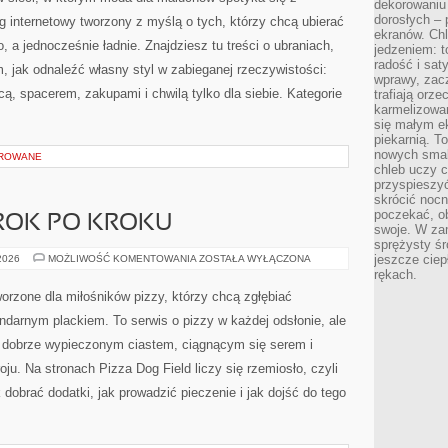
dekorowaniu 
dorosłych – 
g internetowy tworzony z myślą o tych, którzy chcą ubierać
ekranów. Chl
, a jednocześnie ładnie. Znajdziesz tu treści o ubraniach,
jedzeniem: t
radość i sat
m, jak odnaleźć własny styl w zabieganej rzeczywistości:
wprawy, zac
ą, spacerem, zakupami i chwilą tylko dla siebie. Kategorie
trafiają orz
karmelizowan
się małym e
piekarnią. T
nowych smak
OROWANE
chleb uczy c
przyspieszyć
skrócić noc
poczekać, ob
ROK PO KROKU
swoje. W za
sprężysty śr
SZKOŁA
jeszcze ciep
 2026
MOŻLIWOŚĆ KOMENTOWANIA
ZOSTAŁA WYŁĄCZONA
PIZZY
rękach.
KROK
PO
orzone dla miłośników pizzy, którzy chcą zgłębiać
KROKU
ndarnym plackiem. To serwis o pizzy w każdej odsłonie, ale
za dobrze wypieczonym ciastem, ciągnącym się serem i
u. Na stronach Pizza Dog Field liczy się rzemiosło, czyli
 dobrać dodatki, jak prowadzić pieczenie i jak dojść do tego