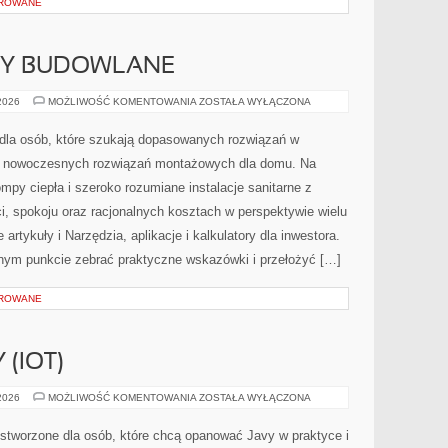
OROWANE
RMY BUDOWLANE
PRZEPISY
 2026
MOŻLIWOŚĆ KOMENTOWANIA
ZOSTAŁA WYŁĄCZONA
I
NORMY
BUDOWLANE
 dla osób, które szukają dopasowanych rozwiązań w
z nowoczesnych rozwiązań montażowych dla domu. Na
mpy ciepła i szeroko rozumiane instalacje sanitarne z
i, spokoju oraz racjonalnych kosztach w perspektywie wielu
 artykuły i Narzędzia, aplikacje i kalkulatory dla inwestora.
dnym punkcie zebrać praktyczne wskazówki i przełożyć […]
OROWANE
 (IOT)
INTERNET
 2026
MOŻLIWOŚĆ KOMENTOWANIA
ZOSTAŁA WYŁĄCZONA
RZECZY
(IOT)
 stworzone dla osób, które chcą opanować Javy w praktyce i