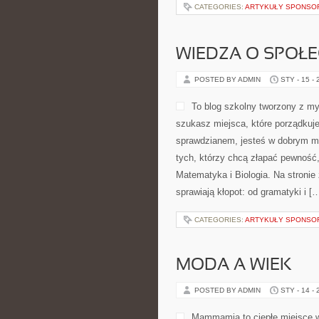
CATEGORIES:
ARTYKUŁY SPONS
WIEDZA O SPOŁE
POSTED BY ADMIN
STY - 15 -
To blog szkolny tworzony z myś
szukasz miejsca, które porządkuj
sprawdzianem, jesteś w dobrym mi
tych, którzy chcą złapać pewność,
Matematyka i Biologia. Na stronie
sprawiają kłopot: od gramatyki i [
CATEGORIES:
ARTYKUŁY SPONS
MODA A WIEK
POSTED BY ADMIN
STY - 14 -
Mammamia to ciepłe miejsce w