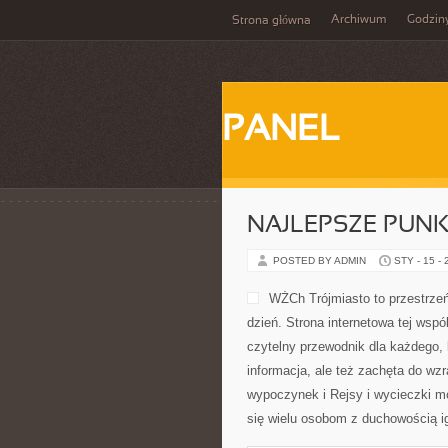
Archiwum
Godzin
Strona główna
PANEL
NAJLEPSZE PUN
POSTED BY ADMIN
STY - 15 -
WŻCh Trójmiasto to przestrzeń
dzień. Strona internetowa tej wspó
czytelny przewodnik dla każdego, k
informacja, ale też zachęta do wz
wypoczynek i Rejsy i wycieczki m
się wielu osobom z duchowością ig