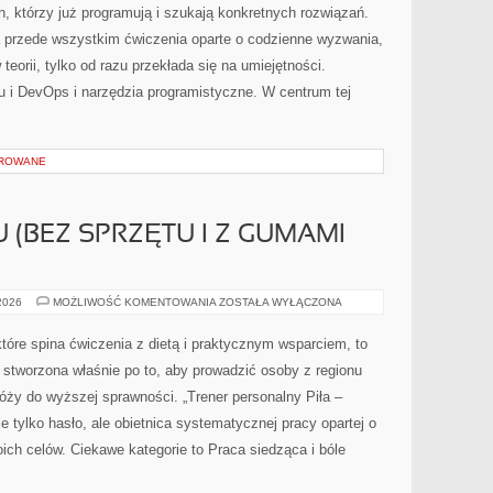
ch, którzy już programują i szukają konkretnych rozwiązań.
 a przede wszystkim ćwiczenia oparte o codzienne wyzwania,
teorii, tylko od razu przekłada się na umiejętności.
i DevOps i narzędzia programistyczne. W centrum tej
OROWANE
 (BEZ SPRZĘTU I Z GUMAMI
TRENING
 2026
MOŻLIWOŚĆ KOMENTOWANIA
ZOSTAŁA WYŁĄCZONA
W
DOMU
(BEZ
które spina ćwiczenia z dietą i praktycznym wsparciem, to
SPRZĘTU
I
a stworzona właśnie po to, aby prowadzić osoby z regionu
Z
GUMAMI
róży do wyższej sprawności. „Trener personalny Piła –
OPOROWYMI)
 nie tylko hasło, ale obietnica systematycznej pracy opartej o
oich celów. Ciekawe kategorie to Praca siedząca i bóle