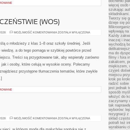
bochenki pak
OROWANE
więcej osób
szukając aut
składnikami.
Tworzy się g
CZEŃSTWIE (WOS)
dzieje się pó
Mikroorganiz
wpływają na 
WIEDZA
 2026
MOŻLIWOŚĆ KOMENTOWANIA
ZOSTAŁA WYŁĄCZONA
Każdy zakwas
O
SPOŁECZEŃSTWIE
inaczej i in
(WOS)
lą o młodzieży z klas 1–8 oraz szkoły średniej. Jeśli
wychodzą ba
delikatniej
e wiedzę, a do tego pomaga w szybkiej powtórce przed
ma do dyspoz
ejscu. Treści są przygotowane tak, aby wspierały zarówno
filmy i fora
zakalcem, p
 jak i osoby, które celują w wysokie oceny. Polecamy
miękiszem, 
czyjeś dośw
 znajdziesz przystępne tłumaczenia tematów, które zwykle
miejscu przy
…]
krok po krok
radzić sobie
jest jednak 
OROWANE
sposób myśl
włożyć do ko
zaczynamy cz
tak naprawd
wyborów: le
rezygnacji z
skład często
MODA
 2026
MOŻLIWOŚĆ KOMENTOWANIA
ZOSTAŁA WYŁĄCZONA
A
potrafi też 
WIEK
wyrabianiu 
 sieci, w którym moda dla maluchów spotyka się z