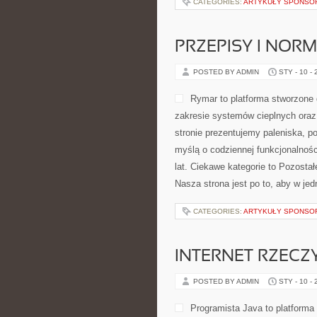
CATEGORIES:
ARTYKUŁY SPONS
PRZEPISY I NO
POSTED BY ADMIN
STY - 10 -
Rymar to platforma stworzone
zakresie systemów cieplnych ora
stronie prezentujemy paleniska, po
myślą o codziennej funkcjonalnośc
lat. Ciekawe kategorie to Pozostałe
Nasza strona jest po to, aby w je
CATEGORIES:
ARTYKUŁY SPONS
INTERNET RZECZY
POSTED BY ADMIN
STY - 10 -
Programista Java to platforma