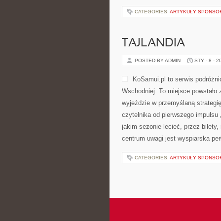
CATEGORIES:
ARTYKUŁY SPONS
TAJLANDIA
POSTED BY ADMIN
STY - 8 - 2
KoSamui.pl to serwis podróżnic
Wschodniej. To miejsce powstało 
wyjeździe w przemyślaną strategi
czytelnika od pierwszego impulsu 
jakim sezonie lecieć, przez bilety,
centrum uwagi jest wyspiarska per
CATEGORIES:
ARTYKUŁY SPONS