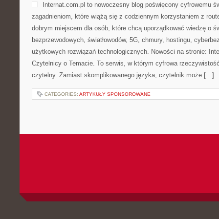
Internat.com.pl to nowoczesny blog poświęcony cyfrowemu ś
zagadnieniom, które wiążą się z codziennym korzystaniem z rout
dobrym miejscem dla osób, które chcą uporządkować wiedzę o świe
bezprzewodowych, światłowodów, 5G, chmury, hostingu, cyberbe
użytkowych rozwiązań technologicznych. Nowości na stronie: Inter
Czytelnicy o Temacie. To serwis, w którym cyfrowa rzeczywisto
czytelny. Zamiast skomplikowanego języka, czytelnik może […]
CATEGORIES:
ARTYKUŁY SPONSOROWANE