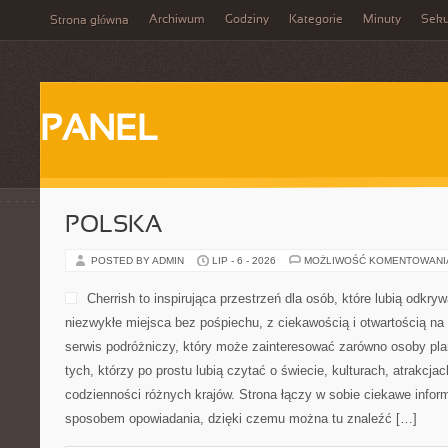
Archiwum
Godziny
Kategorie
Minuty
Sek
Strona główna
PANEL
POLSKA
POSTED BY ADMIN
LIP - 6 - 2026
MOŻLIWOŚĆ KOMENTOWAN
Cherrish to inspirująca przestrzeń dla osób, które lubią odkr
niezwykłe miejsca bez pośpiechu, z ciekawością i otwartością n
serwis podróżniczy, który może zainteresować zarówno osoby planu
tych, którzy po prostu lubią czytać o świecie, kulturach, atrakcjach
codzienności różnych krajów. Strona łączy w sobie ciekawe infor
sposobem opowiadania, dzięki czemu można tu znaleźć […]