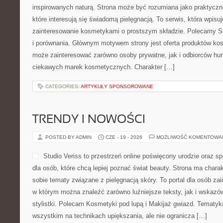
inspirowanych naturą. Strona może być rozumiana jako praktyczne
które interesują się świadomą pielęgnacją. To serwis, która wpisu
zainteresowanie kosmetykami o prostszym składzie. Polecamy Sk
i porównania. Głównym motywem strony jest oferta produktów ko
może zainteresować zarówno osoby prywatne, jak i odbiorców hur
ciekawych marek kosmetycznych. Charakter […]
CATEGORIES:
ARTYKUŁY SPONSOROWANE
TRENDY I NOWOŚCI
POSTED BY ADMIN
CZE - 19 - 2026
MOŻLIWOŚĆ KOMENTOWA
Studio Veriss to przestrzeń online poświęcony urodzie ora
dla osób, które chcą lepiej poznać świat beauty. Strona ma charakt
sobie tematy związane z pielęgnacją skóry. To portal dla osób z
w którym można znaleźć zarówno luźniejsze teksty, jak i wskazó
stylistki. Polecam Kosmetyki pod lupą i Makijaż gwiazd. Tematyk
wszystkim na technikach upiększania, ale nie ogranicza […]