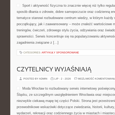
Sport i aktywność fizyczna to znacznie więcej niż tylko regula
sposób dbania o zdrowie, dobre samopoczucie oraz codzienną ene
tematyce stanowi rozbudowane centrum wiedzy, w którym każdy m
początkujący, jak i zaawansowany – może znaleźć wartościowe m
treningów, ćwiczeń, zdrowego stylu życia, odżywiania oraz świad
sprawności. Serwis koncentruje się na popularyzowaniu aktywnośc
zagadnienia związane z […]
CATEGORIES:
ARTYKUŁY SPONSOROWANE
CZYTELNICY WYJAŚNIAJĄ
POSTED BY ADMIN
LIP - 2 - 2026
MOŻLIWOŚĆ KOMENTOWAN
Moda Wrocław to rozbudowany serwis internetowy poświęco
Śląsku, ze szczególnym uwzględnieniem Wrocławia oraz miejscow
niezwykle ciekawą mapę tej części Polski. Strona jest przestrze
przewodnikowe wskazówki dotyczące zwiedzania, historii, kultury, 
wydarzeń, rekreacji oraz codziennego życia w miastach i miaste