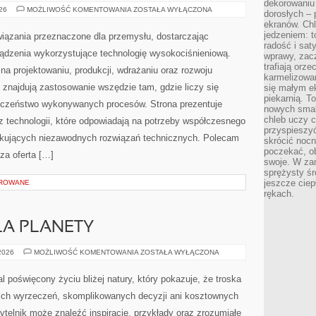
dekorowaniu 
CIEKAWOSTKI
026
MOŻLIWOŚĆ KOMENTOWANIA
ZOSTAŁA WYŁĄCZONA
dorosłych – 
I
ekranów. Chl
GIGANTY
ŚWIATA
jedzeniem: t
ązania przeznaczone dla przemysłu, dostarczając
radość i sat
ządzenia wykorzystujące technologię wysokociśnieniową.
wprawy, zac
trafiają orz
na projektowaniu, produkcji, wdrażaniu oraz rozwoju
karmelizowan
znajdują zastosowanie wszędzie tam, gdzie liczy się
się małym e
piekarnią. T
ieczeństwo wykonywanych procesów. Strona prezentuje
nowych smak
chleb uczy c
az technologii, które odpowiadają na potrzeby współczesnego
przyspieszyć
ukujących niezawodnych rozwiązań technicznych. Polecam
skrócić noc
poczekać, ob
za oferta […]
swoje. W za
sprężysty śr
jeszcze ciep
OROWANE
rękach.
LA PLANETY
TECHNOLOGIE
 2026
MOŻLIWOŚĆ KOMENTOWANIA
ZOSTAŁA WYŁĄCZONA
DLA
PLANETY
al poświęcony życiu bliżej natury, który pokazuje, że troska
kich wyrzeczeń, skomplikowanych decyzji ani kosztownych
ytelnik może znaleźć inspiracje, przykłady oraz zrozumiałe