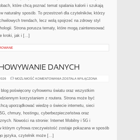
bach, które chcą poznać temat spalania kalorii i szukają
w naturalny sposób. To przestrzeń dla czytelników, którzy
 chwilowych trendach, lecz wolą spojrzeć na zdrowy styl
hologii. Strona porusza tematy, które mogą zainteresować
 kroki, jak i […]
OROWANE
CHOWYWANIE DANYCH
CHMURA
 2026
MOŻLIWOŚĆ KOMENTOWANIA
ZOSTAŁA WYŁĄCZONA
I
PRZECHOWYWANIE
DANYCH
y blog poświęcony cyfrowemu światu oraz wszystkim
codziennym korzystaniem z routera. Strona może być
hcą uporządkować wiedzę o świecie internetu, sieci
5G, chmury, hostingu, cyberbezpieczeństwa oraz
nych. Nowości na stronie: Internet Mobilny i 5G i
 w którym cyfrowa rzeczywistość zostaje pokazana w sposób
o języka, czytelnik może […]