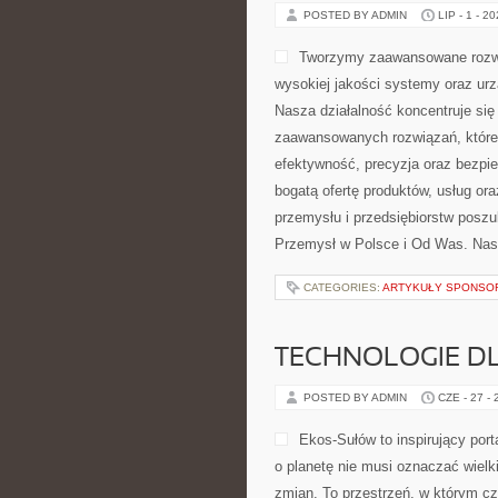
POSTED BY ADMIN
LIP - 1 - 2
Tworzymy zaawansowane rozwi
wysokiej jakości systemy oraz ur
Nasza działalność koncentruje się 
zaawansowanych rozwiązań, które 
efektywność, precyzja oraz bezp
bogatą ofertę produktów, usług or
przemysłu i przedsiębiorstw posz
Przemysł w Polsce i Od Was. Nas
CATEGORIES:
ARTYKUŁY SPONS
TECHNOLOGIE D
POSTED BY ADMIN
CZE - 27 -
Ekos-Sułów to inspirujący port
o planetę nie musi oznaczać wiel
zmian. To przestrzeń, w którym cz