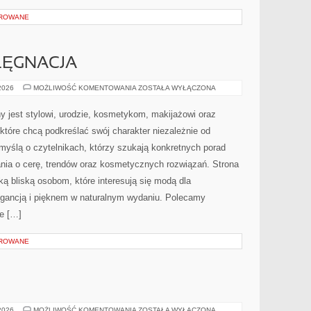
OROWANE
ELĘGNACJA
KOSMETYKI
 2026
MOŻLIWOŚĆ KOMENTOWANIA
ZOSTAŁA WYŁĄCZONA
I
PIELĘGNACJA
 jest stylowi, urodzie, kosmetykom, makijażowi oraz
które chcą podkreślać swój charakter niezależnie od
myślą o czytelnikach, którzy szukają konkretnych porad
ania o cerę, trendów oraz kosmetycznych rozwiązań. Strona
ą bliską osobom, które interesują się modą dla
legancją i pięknem w naturalnym wydaniu. Polecamy
ie […]
OROWANE
E
TESTY
 2026
MOŻLIWOŚĆ KOMENTOWANIA
ZOSTAŁA WYŁĄCZONA