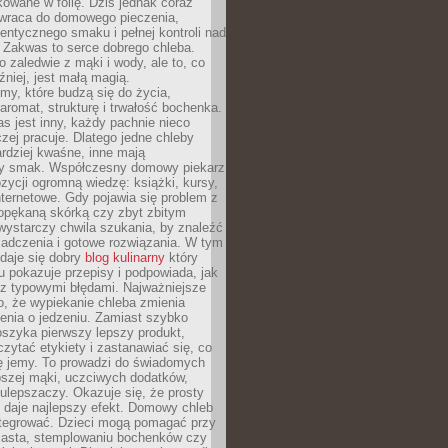
owane w folię. Dziś jednak coraz
 wraca do domowego pieczenia,
entycznego smaku i pełnej kontroli nad
 Zakwas to serce dobrego chleba.
o zaledwie z mąki i wody, ale to, co
źniej, jest małą magią.
my, które budzą się do życia,
aromat, strukturę i trwałość bochenka.
 jest inny, każdy pachnie nieco
aczej pracuje. Dlatego jedne chleby
rdziej kwaśne, inne mają
szy smak. Współczesny domowy piekarz
ycji ogromną wiedzę: książki, kursy,
 internetowe. Gdy pojawia się problem z
opękaną skórką czy zbyt zbitym
wystarczy chwila szukania, by znaleźć
iadczenia i gotowe rozwiązania. W tym
daje się dobry
blog kulinarny
który
u pokazuje przepisy i podpowiada, jak
 z typowymi błędami. Najważniejsze
to, że wypiekanie chleba zmienia
enia o jedzeniu. Zamiast szybko
szyka pierwszy lepszy produkt,
ytać etykiety i zastanawiać się, co
ę jemy. To prowadzi do świadomych
pszej mąki, uczciwych dodatków,
 ulepszaczy. Okazuje się, że prosty
 daje najlepszy efekt. Domowy chleb
integrować. Dzieci mogą pomagać przy
ciasta, stemplowaniu bochenków czy