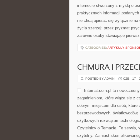
internecie stworzony z myślą o oso
praktycznych informacji podanych 
nie chcą opierać się wyłącznie na
życia szerzej: przez pryzmat psyc
zarówno osoby stawiające pierwsze
CATEGORIES:
ARTYKUŁY SPONS
CHMURA I PRZE
POSTED BY ADMIN
CZE - 17 -
Internat.com.pl to nowoczesn
zagadnieniom, które wiążą się z 
dobrym miejscem dla osób, które c
bezprzewodowych, światłowodów, 
użytkowych rozwiązań technologicz
Czytelnicy o Temacie. To serwis,
czytelny. Zamiast skomplikowaneg