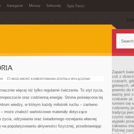
y
Kategorie
Minuty
Sekundy
Spis Treści
SUB
ORIA
Zapach świe
coś z dzieci
SPRZĘT
026
MOŻLIWOŚĆ KOMENTOWANIA
ZOSTAŁA WYŁĄCZONA
czasach, gd
I
gotowych, w
AKCESORIA
powrotu do k
nacznie więcej niż tylko regularne ćwiczenia. To styl życia,
ważny jest s
amopoczucie oraz codzienną energię. Strona poświęcona tej
czekanie aż
rumieni się 
trum wiedzy, w którym każdy miłośnik ruchu – zarówno
codzienny p
 – może znaleźć wartościowe materiały dotyczące
tradycja pie
czymś natur
u życia, odżywiania oraz świadomego rozwijania własnej
wypieki prz
zakwasu stan
ę na popularyzowaniu aktywności fizycznej, przedstawiając
Później zastą