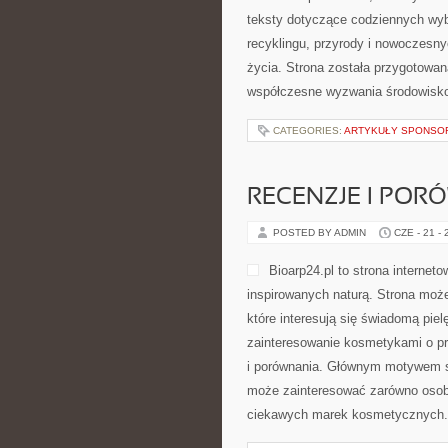
teksty dotyczące codziennych wyb
recyklingu, przyrody i nowoczesn
życia. Strona została przygotowan
współczesne wyzwania środowisko
CATEGORIES:
ARTYKUŁY SPONS
RECENZJE I POR
POSTED BY ADMIN
CZE - 21 -
Bioarp24.pl to strona interne
inspirowanych naturą. Strona może
które interesują się świadomą piel
zainteresowanie kosmetykami o pr
i porównania. Głównym motywem st
może zainteresować zarówno osoby
ciekawych marek kosmetycznych.