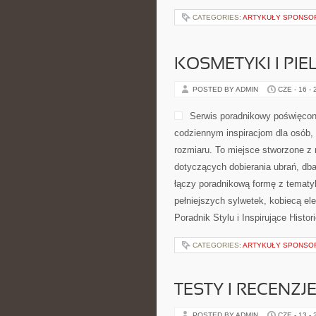
CATEGORIES:
ARTYKUŁY SPONS
KOSMETYKI I PI
POSTED BY ADMIN
CZE - 16 -
Serwis poradnikowy poświęcony
codziennym inspiracjom dla osób, 
rozmiaru. To miejsce stworzone z 
dotyczących dobierania ubrań, db
łączy poradnikową formę z tematyk
pełniejszych sylwetek, kobiecą e
Poradnik Stylu i Inspirujące Histor
CATEGORIES:
ARTYKUŁY SPONS
TESTY I RECENZJ
POSTED BY ADMIN
CZE - 13 -