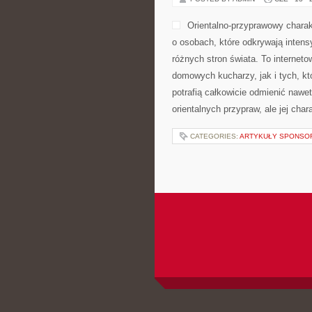
Orientalno-przyprawowy charakt
o osobach, które odkrywają intens
różnych stron świata. To internet
domowych kucharzy, jak i tych, k
potrafią całkowicie odmienić nawe
orientalnych przypraw, ale jej cha
CATEGORIES:
ARTYKUŁY SPONS