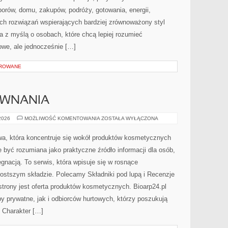
orów, domu, zakupów, podróży, gotowania, energii,
ych rozwiązań wspierających bardziej zrównoważony styl
a z myślą o osobach, które chcą lepiej rozumieć
we, ale jednocześnie […]
OROWANE
ÓWNANIA
RECENZJE
 2026
MOŻLIWOŚĆ KOMENTOWANIA
ZOSTAŁA WYŁĄCZONA
I
PORÓWNANIA
towa, która koncentruje się wokół produktów kosmetycznych
 być rozumiana jako praktyczne źródło informacji dla osób,
ęgnacją. To serwis, która wpisuje się w rosnące
ostszym składzie. Polecamy Składniki pod lupą i Recenzje
rony jest oferta produktów kosmetycznych. Bioarp24.pl
 prywatne, jak i odbiorców hurtowych, którzy poszukują
 Charakter […]