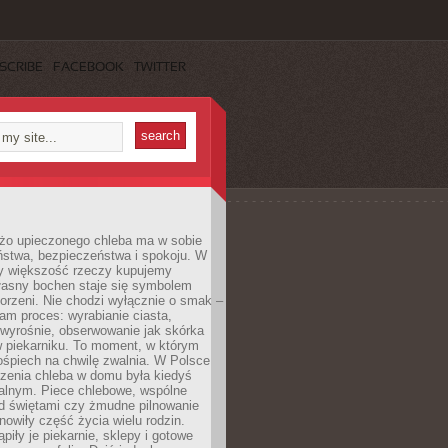
SCRIBE
FACEBOOK
TWITTER
żo upieczonego chleba ma w sobie
ństwa, bezpieczeństwa i spokoju. W
y większość rzeczy kupujemy
łasny bochen staje się symbolem
orzeni. Nie chodzi wyłącznie o smak –
am proces: wyrabianie ciasta,
 wyrośnie, obserwowanie jak skórka
w piekarniku. To moment, w którym
ośpiech na chwilę zwalnia. W Polsce
czenia chleba w domu była kiedyś
alnym. Piece chlebowe, wspólne
ed świętami czy żmudne pilnowanie
owiły część życia wielu rodzin.
piły je piekarnie, sklepy i gotowe