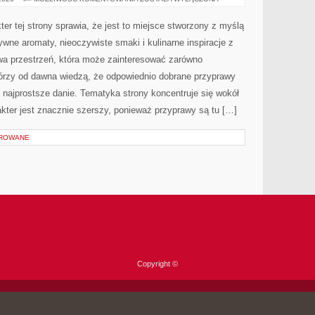
I
RECENZJE
er tej strony sprawia, że jest to miejsce stworzony z myślą
ywne aromaty, nieoczywiste smaki i kulinarne inspiracje z
owa przestrzeń, która może zainteresować zarówno
tórzy od dawna wiedzą, że odpowiednio dobrane przyprawy
t najprostsze danie. Tematyka strony koncentruje się wokół
rakter jest znacznie szerszy, ponieważ przyprawy są tu […]
OROWANE
Copyright ©