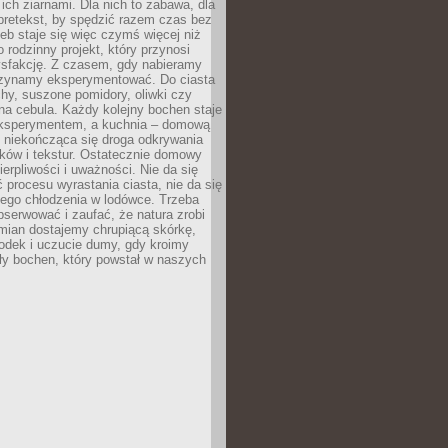
ich ziarnami. Dla nich to zabawa, dla
pretekst, by spędzić razem czas bez
eb staje się więc czymś więcej niż
o rodzinny projekt, który przynosi
ysfakcję. Z czasem, gdy nabieramy
zynamy eksperymentować. Do ciasta
echy, suszone pomidory, oliwki czy
a cebula. Każdy kolejny bochen staje
ksperymentem, a kuchnia – domową
o niekończąca się droga odkrywania
ów i tekstur. Ostatecznie domowy
ierpliwości i uważności. Nie da się
 procesu wyrastania ciasta, nie da się
nego chłodzenia w lodówce. Trzeba
serwować i zaufać, że natura zrobi
mian dostajemy chrupiącą skórkę,
odek i uczucie dumy, gdy kroimy
ły bochen, który powstał w naszych