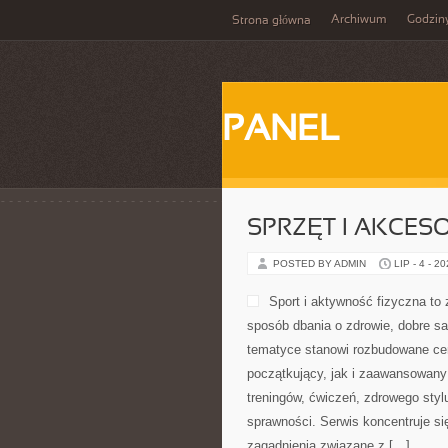
Archiwum
Godzin
Strona główna
PANEL
SPRZĘT I AKCES
POSTED BY ADMIN
LIP - 4 - 2
Sport i aktywność fizyczna to z
sposób dbania o zdrowie, dobre s
tematyce stanowi rozbudowane cen
początkujący, jak i zaawansowany
treningów, ćwiczeń, zdrowego styl
sprawności. Serwis koncentruje si
zagadnienia związane z […]