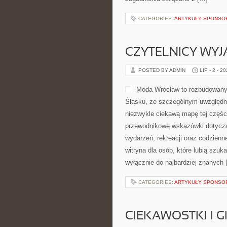
CATEGORIES:
ARTYKUŁY SPONS
CZYTELNICY WYJ
POSTED BY ADMIN
LIP - 2 - 2
Moda Wrocław to rozbudowany
Śląsku, ze szczególnym uwzględni
niezwykle ciekawą mapę tej części
przewodnikowe wskazówki dotyczące 
wydarzeń, rekreacji oraz codzien
witryna dla osób, które lubią szu
wyłącznie do najbardziej znanych 
CATEGORIES:
ARTYKUŁY SPONS
CIEKAWOSTKI I 