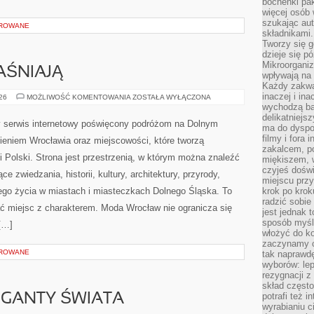
bochenki pak
więcej osób
szukając aut
OROWANE
składnikami.
Tworzy się g
dzieje się pó
Mikroorganiz
AŚNIAJĄ
wpływają na 
Każdy zakwas
inaczej i in
CZYTELNICY
026
MOŻLIWOŚĆ KOMENTOWANIA
ZOSTAŁA WYŁĄCZONA
WYJAŚNIAJĄ
wychodzą ba
delikatniej
 serwis internetowy poświęcony podróżom na Dolnym
ma do dyspoz
filmy i fora
eniem Wrocławia oraz miejscowości, które tworzą
zakalcem, p
 Polski. Strona jest przestrzenią, w którym można znaleźć
miękiszem, 
czyjeś dośw
zwiedzania, historii, kultury, architektury, przyrody,
miejscu przy
nego życia w miastach i miasteczkach Dolnego Śląska. To
krok po krok
radzić sobie
kać miejsc z charakterem. Moda Wrocław nie ogranicza się
jest jednak 
sposób myśl
[…]
włożyć do ko
zaczynamy cz
OROWANE
tak naprawd
wyborów: le
rezygnacji z
skład często
potrafi też 
GIGANTY ŚWIATA
wyrabianiu 