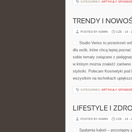
CATEGORIES:
ARTYKUŁY SPONS
TRENDY I NOWOŚ
POSTED BY ADMIN
CZE - 19 -
Studio Veriss to przestrzeń 
dla osób, które chcą lepiej poznać
sobie tematy związane z pielęgnac
w którym można znaleźć zarówno l
stylistki. Polecam Kosmetyki pod 
wszystkim na technikach upiększan
CATEGORIES:
ARTYKUŁY SPONS
LIFESTYLE I ZD
POSTED BY ADMIN
CZE - 18 -
Spalarnia kalorii – przystępny 