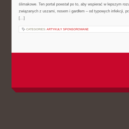
ślimakowe. Ten portal powstał po to, aby wspierać w lepszym ro
związanych z uszami, nosem i gardłem – od typowych infekcji, pr
[…]
CATEGORIES:
ARTYKUŁY SPONSOROWANE