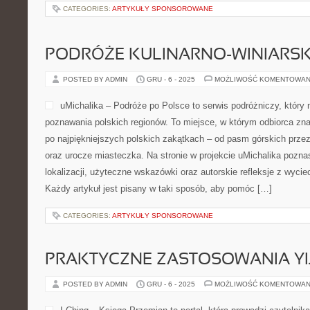
CATEGORIES:
ARTYKUŁY SPONSOROWANE
PODRÓŻE KULINARNO-WINIARSK
POSTED BY ADMIN
GRU - 6 - 2025
MOŻLIWOŚĆ KOMENTOWAN
uMichalika – Podróże po Polsce to serwis podróżniczy, który na
poznawania polskich regionów. To miejsce, w którym odbiorca zn
po najpiękniejszych polskich zakątkach – od pasm górskich przez
oraz urocze miasteczka. Na stronie w projekcie uMichalika pozna
lokalizacji, użyteczne wskazówki oraz autorskie refleksje z wyci
Każdy artykuł jest pisany w taki sposób, aby pomóc […]
CATEGORIES:
ARTYKUŁY SPONSOROWANE
PRAKTYCZNE ZASTOSOWANIA YI
POSTED BY ADMIN
GRU - 6 - 2025
MOŻLIWOŚĆ KOMENTOWAN