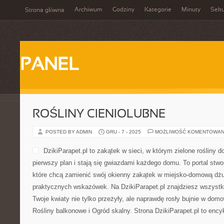
Archiwum
Godziny
Kategorie
Minuty
Sek
Strona główna
PANEL
ROŚLINY CIENIOLUBNE
POSTED BY ADMIN
GRU - 7 - 2025
MOŻLIWOŚĆ KOMENTOWAN
DzikiParapet.pl to zakątek w sieci, w którym zielone roślin
pierwszy plan i stają się gwiazdami każdego domu. To portal stwo
które chcą zamienić swój okienny zakątek w miejsko-domową dżun
praktycznych wskazówek. Na DzikiParapet.pl znajdziesz wszystk
Twoje kwiaty nie tylko przeżyły, ale naprawdę rosły bujnie w do
Rośliny balkonowe i Ogród skalny. Strona DzikiParapet.pl to ency