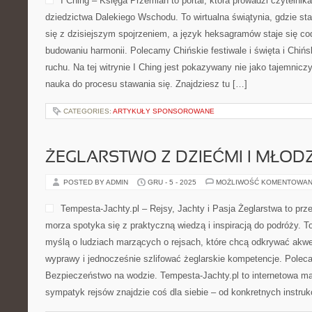
I Ching – Księga Przemian to portal, która prowadzi czytelni
dziedzictwa Dalekiego Wschodu. To wirtualna świątynia, gdzie st
się z dzisiejszym spojrzeniem, a język heksagramów staje się
budowaniu harmonii. Polecamy Chińskie festiwale i święta i Chińska
ruchu. Na tej witrynie I Ching jest pokazywany nie jako tajemniczy
nauka do procesu stawania się. Znajdziesz tu […]
CATEGORIES:
ARTYKUŁY SPONSOROWANE
ŻEGLARSTWO Z DZIEĆMI I MŁOD
POSTED BY ADMIN
GRU - 5 - 2025
MOŻLIWOŚĆ KOMENTOWAN
Tempesta-Jachty.pl – Rejsy, Jachty i Pasja Żeglarstwa to prz
morza spotyka się z praktyczną wiedzą i inspiracją do podróży. T
myślą o ludziach marzących o rejsach, które chcą odkrywać akw
wyprawy i jednocześnie szlifować żeglarskie kompetencje. Poleca
Bezpieczeństwo na wodzie. Tempesta-Jachty.pl to internetowa mar
sympatyk rejsów znajdzie coś dla siebie – od konkretnych instruk