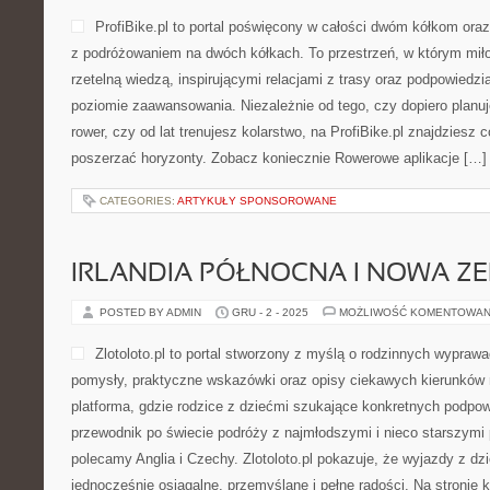
ProfiBike.pl to portal poświęcony w całości dwóm kółkom ora
z podróżowaniem na dwóch kółkach. To przestrzeń, w którym miło
rzetelną wiedzą, inspirującymi relacjami z trasy oraz podpowiedz
poziomie zaawansowania. Niezależnie od tego, czy dopiero planu
rower, czy od lat trenujesz kolarstwo, na ProfiBike.pl znajdziesz 
poszerzać horyzonty. Zobacz koniecznie Rowerowe aplikacje […]
CATEGORIES:
ARTYKUŁY SPONSOROWANE
IRLANDIA PÓŁNOCNA I NOWA Z
POSTED BY ADMIN
GRU - 2 - 2025
MOŻLIWOŚĆ KOMENTOWAN
Zlotoloto.pl to portal stworzony z myślą o rodzinnych wyprawa
pomysły, praktyczne wskazówki oraz opisy ciekawych kierunków 
platforma, gdzie rodzice z dziećmi szukające konkretnych podpo
przewodnik po świecie podróży z najmłodszymi i nieco starszymi
polecamy Anglia i Czechy. Zlotoloto.pl pokazuje, że wyjazdy z d
jednocześnie osiągalne, przemyślane i pełne radości. Na stronie