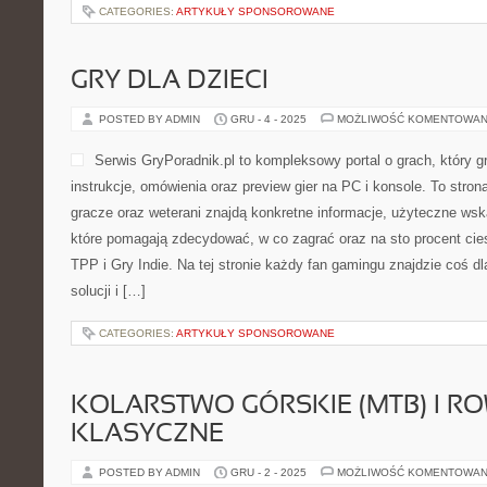
CATEGORIES:
ARTYKUŁY SPONSOROWANE
GRY DLA DZIECI
POSTED BY ADMIN
GRU - 4 - 2025
MOŻLIWOŚĆ KOMENTOWAN
Serwis GryPoradnik.pl to kompleksowy portal o grach, który 
instrukcje, omówienia oraz preview gier na PC i konsole. To stro
gracze oraz weterani znajdą konkretne informacje, użyteczne wsk
które pomagają zdecydować, w co zagrać oraz na sto procent cie
TPP i Gry Indie. Na tej stronie każdy fan gamingu znajdzie coś d
solucji i […]
CATEGORIES:
ARTYKUŁY SPONSOROWANE
KOLARSTWO GÓRSKIE (MTB) I RO
KLASYCZNE
POSTED BY ADMIN
GRU - 2 - 2025
MOŻLIWOŚĆ KOMENTOWAN