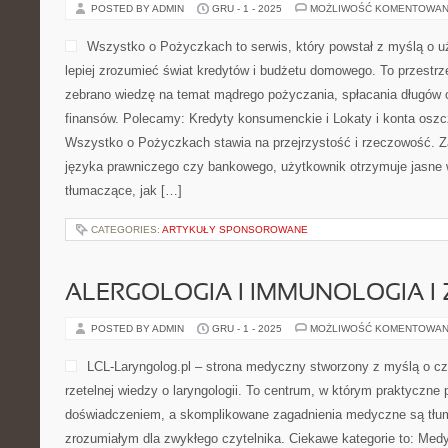
POSTED BY ADMIN
GRU - 1 - 2025
MOŻLIWOŚĆ KOMENTOWAN
Wszystko o Pożyczkach to serwis, który powstał z myślą o u
lepiej zrozumieć świat kredytów i budżetu domowego. To przestrz
zebrano wiedzę na temat mądrego pożyczania, spłacania długów 
finansów. Polecamy: Kredyty konsumenckie i Lokaty i konta oszc
Wszystko o Pożyczkach stawia na przejrzystość i rzeczowość. 
języka prawniczego czy bankowego, użytkownik otrzymuje jasne w
tłumaczące, jak […]
CATEGORIES:
ARTYKUŁY SPONSOROWANE
ALERGOLOGIA I IMMUNOLOGIA I
POSTED BY ADMIN
GRU - 1 - 2025
MOŻLIWOŚĆ KOMENTOWAN
LCL-Laryngolog.pl – strona medyczny stworzony z myślą o czy
rzetelnej wiedzy o laryngologii. To centrum, w którym praktyczne 
doświadczeniem, a skomplikowane zagadnienia medyczne są tłu
zrozumiałym dla zwykłego czytelnika. Ciekawe kategorie to: Med