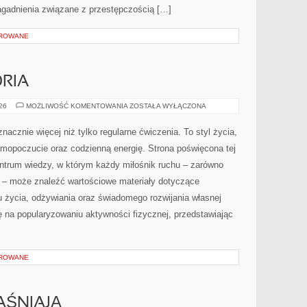
zagadnienia związane z przestępczością […]
OROWANE
ORIA
SPRZĘT
026
MOŻLIWOŚĆ KOMENTOWANIA
ZOSTAŁA WYŁĄCZONA
I
AKCESORIA
nacznie więcej niż tylko regularne ćwiczenia. To styl życia,
amopoczucie oraz codzienną energię. Strona poświęcona tej
trum wiedzy, w którym każdy miłośnik ruchu – zarówno
 – może znaleźć wartościowe materiały dotyczące
u życia, odżywiania oraz świadomego rozwijania własnej
ę na popularyzowaniu aktywności fizycznej, przedstawiając
OROWANE
AŚNIAJĄ