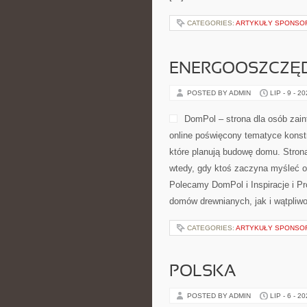
CATEGORIES:
ARTYKUŁY SPONS
ENERGOOSZCZĘD
POSTED BY ADMIN
LIP - 9 - 2
DomPol – strona dla osób zai
online poświęcony tematyce konst
które planują budowę domu. Strona
wtedy, gdy ktoś zaczyna myśleć o
Polecamy DomPol i Inspiracje i P
domów drewnianych, jak i wątpliwo
CATEGORIES:
ARTYKUŁY SPONS
POLSKA
POSTED BY ADMIN
LIP - 6 - 2