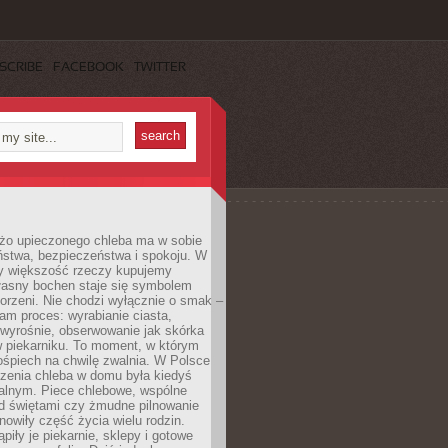
SCRIBE
FACEBOOK
TWITTER
żo upieczonego chleba ma w sobie
ństwa, bezpieczeństwa i spokoju. W
y większość rzeczy kupujemy
łasny bochen staje się symbolem
orzeni. Nie chodzi wyłącznie o smak –
am proces: wyrabianie ciasta,
 wyrośnie, obserwowanie jak skórka
w piekarniku. To moment, w którym
ośpiech na chwilę zwalnia. W Polsce
czenia chleba w domu była kiedyś
alnym. Piece chlebowe, wspólne
ed świętami czy żmudne pilnowanie
owiły część życia wielu rodzin.
piły je piekarnie, sklepy i gotowe