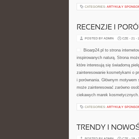
CATEGORIES:
ARTYKUŁY SPONS
RECENZJE I POR
POSTED BY ADMIN
CZE - 21 -
Bioarp24.pl to strona interne
inspirowanych naturą. Strona może
które interesują się świadomą piel
zainteresowanie kosmetykami o pr
i porównania. Głównym motywem st
może zainteresować zarówno osoby
ciekawych marek kosmetycznych.
CATEGORIES:
ARTYKUŁY SPONS
TRENDY I NOWOŚ
POSTED BY ADMIN
CZE - 19 -