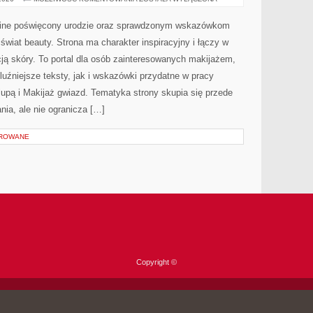
I
NOWOŚCI
online poświęcony urodzie oraz sprawdzonym wskazówkom
 świat beauty. Strona ma charakter inspiracyjny i łączy w
ją skóry. To portal dla osób zainteresowanych makijażem,
uźniejsze teksty, jak i wskazówki przydatne w pracy
lupą i Makijaż gwiazd. Tematyka strony skupia się przede
ia, ale nie ogranicza […]
OROWANE
Copyright ©