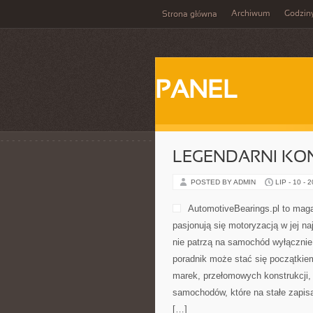
Archiwum
Godzin
Strona główna
PANEL
LEGENDARNI KON
POSTED BY ADMIN
LIP - 10 - 
AutomotiveBearings.pl to maga
pasjonują się motoryzacją w jej na
nie patrzą na samochód wyłącznie 
poradnik może stać się początkie
marek, przełomowych konstrukcji
samochodów, które na stałe zapisa
[…]