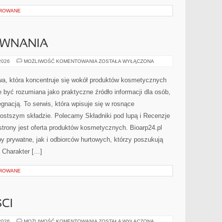
OROWANE
ÓWNANIA
RECENZJE
 2026
MOŻLIWOŚĆ KOMENTOWANIA
ZOSTAŁA WYŁĄCZONA
I
PORÓWNANIA
towa, która koncentruje się wokół produktów kosmetycznych
 być rozumiana jako praktyczne źródło informacji dla osób,
ęgnacją. To serwis, która wpisuje się w rosnące
ostszym składzie. Polecamy Składniki pod lupą i Recenzje
rony jest oferta produktów kosmetycznych. Bioarp24.pl
 prywatne, jak i odbiorców hurtowych, którzy poszukują
 Charakter […]
OROWANE
CI
TRENDY
 2026
MOŻLIWOŚĆ KOMENTOWANIA
ZOSTAŁA WYŁĄCZONA