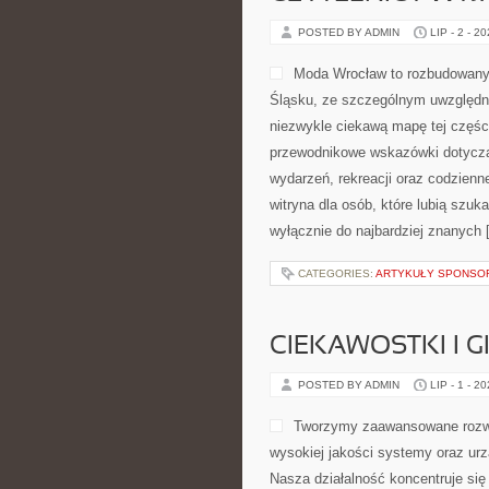
POSTED BY ADMIN
LIP - 2 - 2
Moda Wrocław to rozbudowany
Śląsku, ze szczególnym uwzględni
niezwykle ciekawą mapę tej części
przewodnikowe wskazówki dotyczące 
wydarzeń, rekreacji oraz codzien
witryna dla osób, które lubią szu
wyłącznie do najbardziej znanych 
CATEGORIES:
ARTYKUŁY SPONS
CIEKAWOSTKI I 
POSTED BY ADMIN
LIP - 1 - 2
Tworzymy zaawansowane rozwi
wysokiej jakości systemy oraz ur
Nasza działalność koncentruje się 