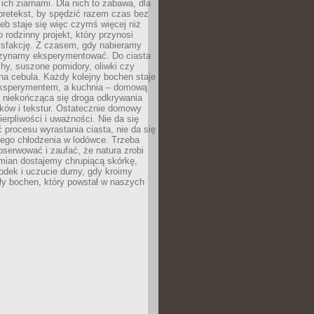
ich ziarnami. Dla nich to zabawa, dla
pretekst, by spędzić razem czas bez
eb staje się więc czymś więcej niż
o rodzinny projekt, który przynosi
ysfakcję. Z czasem, gdy nabieramy
zynamy eksperymentować. Do ciasta
echy, suszone pomidory, oliwki czy
a cebula. Każdy kolejny bochen staje
ksperymentem, a kuchnia – domową
o niekończąca się droga odkrywania
ów i tekstur. Ostatecznie domowy
ierpliwości i uważności. Nie da się
 procesu wyrastania ciasta, nie da się
nego chłodzenia w lodówce. Trzeba
serwować i zaufać, że natura zrobi
mian dostajemy chrupiącą skórkę,
odek i uczucie dumy, gdy kroimy
ły bochen, który powstał w naszych