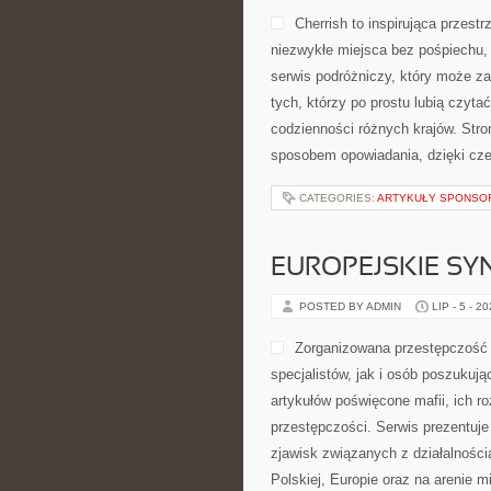
Cherrish to inspirująca przest
niezwykłe miejsca bez pośpiechu,
serwis podróżniczy, który może zai
tych, którzy po prostu lubią czytać
codzienności różnych krajów. Stro
sposobem opowiadania, dzięki cz
CATEGORIES:
ARTYKUŁY SPONS
EUROPEJSKIE S
POSTED BY ADMIN
LIP - 5 - 2
Zorganizowana przestępczość 
specjalistów, jak i osób poszukują
artykułów poświęcone mafii, ich r
przestępczości. Serwis prezentuje
zjawisk związanych z działalnośc
Polskiej, Europie oraz na arenie