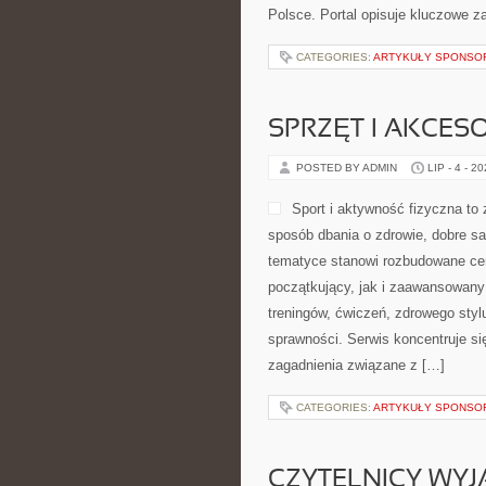
Polsce. Portal opisuje kluczowe 
CATEGORIES:
ARTYKUŁY SPONS
SPRZĘT I AKCES
POSTED BY ADMIN
LIP - 4 - 2
Sport i aktywność fizyczna to z
sposób dbania o zdrowie, dobre s
tematyce stanowi rozbudowane cen
początkujący, jak i zaawansowany
treningów, ćwiczeń, zdrowego styl
sprawności. Serwis koncentruje si
zagadnienia związane z […]
CATEGORIES:
ARTYKUŁY SPONS
CZYTELNICY WYJ