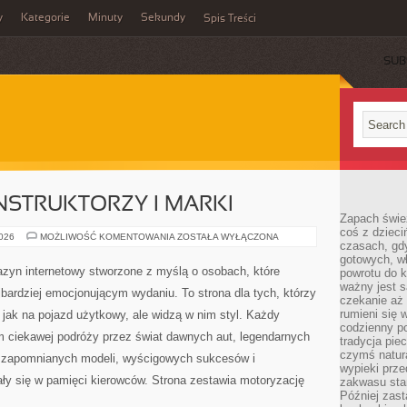
y
Kategorie
Minuty
Sekundy
Spis Treści
SUB
STRUKTORZY I MARKI
Zapach świe
coś z dzieci
LEGENDARNI
2026
MOŻLIWOŚĆ KOMENTOWANIA
ZOSTAŁA WYŁĄCZONA
czasach, gd
KONSTRUKTORZY
I
gotowych, w
MARKI
zyn internetowy stworzone z myślą o osobach, które
powrotu do k
ważny jest s
jbardziej emocjonującym wydaniu. To strona dla tych, którzy
czekanie aż
rumieni się 
jak na pojazd użytkowy, ale widzą w nim styl. Każdy
codzienny p
m ciekawej podróży przez świat dawnych aut, legendarnych
tradycja pie
czymś natur
, zapomnianych modeli, wyścigowych sukcesów i
wypieki prz
ły się w pamięci kierowców. Strona zestawia motoryzację
zakwasu stan
Później zastą