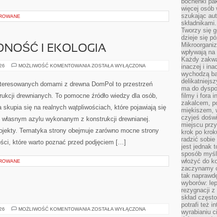
bochenki pak
więcej osób
szukając aut
OROWANE
składnikami.
Tworzy się g
dzieje się pó
Mikroorganiz
NOŚĆ I EKOLOGIA
wpływają na 
Każdy zakwas
ENERGOOSZCZĘDNOŚĆ
026
MOŻLIWOŚĆ KOMENTOWANIA
ZOSTAŁA WYŁĄCZONA
inaczej i in
I
wychodzą ba
EKOLOGIA
delikatniej
nteresowanych domami z drewna DomPol to przestrzeń
ma do dyspoz
rukcji drewnianych. To pomocne źródło wiedzy dla osób,
filmy i fora
zakalcem, p
 skupia się na realnych wątpliwościach, które pojawiają się
miękiszem, 
czyjeś dośw
 własnym azylu wykonanym z konstrukcji drewnianej.
miejscu przy
rojekty. Tematyka strony obejmuje zarówno mocne strony
krok po krok
radzić sobie
ści, które warto poznać przed podjęciem […]
jest jednak 
sposób myśl
włożyć do ko
OROWANE
zaczynamy cz
tak naprawd
wyborów: le
rezygnacji z
skład często
potrafi też 
POLSKA
026
MOŻLIWOŚĆ KOMENTOWANIA
ZOSTAŁA WYŁĄCZONA
wyrabianiu 