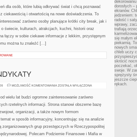
dekorowaniu 
dorosłych – 
rzeń dla osób, które lubią odkrywać świat i chcą poznawać
ekranów. Chl
 z ciekawością i otwartością na nowe doświadczenia. To
jedzeniem: t
radość i sat
nteresować zarówno osoby planujące krótki city break, jak i
wprawy, zac
 o świecie, kulturach, atrakcjach, kuchni, historii oraz
trafiają orz
karmelizowan
na łączy w sobie ciekawe informacje z lekkim, przystępnym
się małym e
piekarnią. T
emu można tu znaleźć […]
nowych smak
chleb uczy c
OROWANE
przyspieszyć
skrócić noc
poczekać, ob
swoje. W za
YNDYKATY
sprężysty śr
jeszcze ciep
rękach.
EUROPEJSKIE
026
MOŻLIWOŚĆ KOMENTOWANIA
ZOSTAŁA WYŁĄCZONA
SYNDYKATY
od wielu lat budzi ogromne zainteresowanie zarówno
cych rzetelnych informacji. Strona stanowi obszerne bazę
ozwojowi, organizacji, a także nowym formom
 temat w sposób informacyjny, koncentrując się na analizie
ią zorganizowanych grup przestępczych w Rzeczypospolitej
 międzynarodowej. Polecam Podziemie Finansowe i Mafia w