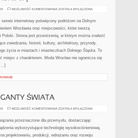
CZYTELNICY
026
MOŻLIWOŚĆ KOMENTOWANIA
ZOSTAŁA WYŁĄCZONA
WYJAŚNIAJĄ
 serwis internetowy poświęcony podróżom na Dolnym
eniem Wrocławia oraz miejscowości, które tworzą
 Polski. Strona jest przestrzenią, w którym można znaleźć
zwiedzania, historii, kultury, architektury, przyrody,
nego życia w miastach i miasteczkach Dolnego Śląska. To
kać miejsc z charakterem. Moda Wrocław nie ogranicza się
[…]
OROWANE
GIGANTY ŚWIATA
CIEKAWOSTKI
026
MOŻLIWOŚĆ KOMENTOWANIA
ZOSTAŁA WYŁĄCZONA
I
GIGANTY
ŚWIATA
ązania przeznaczone dla przemysłu, dostarczając
ządzenia wykorzystujące technologię wysokociśnieniową.
na projektowaniu, produkcji, wdrażaniu oraz rozwoju