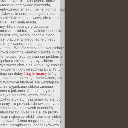
owane w folię. Dziś jednak coraz
 wraca do domowego pieczenia,
entycznego smaku i pełnej kontroli nad
 Zakwas to serce dobrego chleba.
o zaledwie z mąki i wody, ale to, co
źniej, jest małą magią.
my, które budzą się do życia,
aromat, strukturę i trwałość bochenka.
 jest inny, każdy pachnie nieco
aczej pracuje. Dlatego jedne chleby
rdziej kwaśne, inne mają
szy smak. Współczesny domowy piekarz
ycji ogromną wiedzę: książki, kursy,
 internetowe. Gdy pojawia się problem z
opękaną skórką czy zbyt zbitym
wystarczy chwila szukania, by znaleźć
iadczenia i gotowe rozwiązania. W tym
daje się dobry
blog kulinarny
który
u pokazuje przepisy i podpowiada, jak
 z typowymi błędami. Najważniejsze
to, że wypiekanie chleba zmienia
enia o jedzeniu. Zamiast szybko
szyka pierwszy lepszy produkt,
ytać etykiety i zastanawiać się, co
ę jemy. To prowadzi do świadomych
pszej mąki, uczciwych dodatków,
 ulepszaczy. Okazuje się, że prosty
 daje najlepszy efekt. Domowy chleb
integrować. Dzieci mogą pomagać przy
ciasta, stemplowaniu bochenków czy