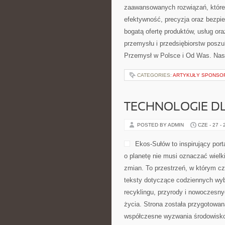
zaawansowanych rozwiązań, które 
efektywność, precyzja oraz bezp
bogatą ofertę produktów, usług or
przemysłu i przedsiębiorstw posz
Przemysł w Polsce i Od Was. Nas
CATEGORIES:
ARTYKUŁY SPONS
TECHNOLOGIE D
POSTED BY ADMIN
CZE - 27 -
Ekos-Sułów to inspirujący port
o planetę nie musi oznaczać wiel
zmian. To przestrzeń, w którym cz
teksty dotyczące codziennych wyb
recyklingu, przyrody i nowoczesn
życia. Strona została przygotowan
współczesne wyzwania środowisko