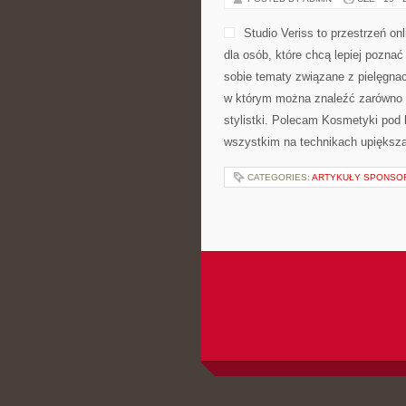
Studio Veriss to przestrzeń 
dla osób, które chcą lepiej poznać
sobie tematy związane z pielęgnac
w którym można znaleźć zarówno l
stylistki. Polecam Kosmetyki pod 
wszystkim na technikach upiększan
CATEGORIES:
ARTYKUŁY SPONS