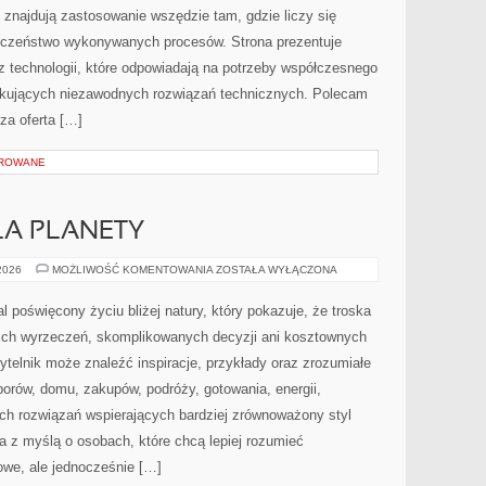
znajdują zastosowanie wszędzie tam, gdzie liczy się
ieczeństwo wykonywanych procesów. Strona prezentuje
az technologii, które odpowiadają na potrzeby współczesnego
ukujących niezawodnych rozwiązań technicznych. Polecam
za oferta […]
OROWANE
LA PLANETY
TECHNOLOGIE
 2026
MOŻLIWOŚĆ KOMENTOWANIA
ZOSTAŁA WYŁĄCZONA
DLA
PLANETY
al poświęcony życiu bliżej natury, który pokazuje, że troska
kich wyrzeczeń, skomplikowanych decyzji ani kosztownych
ytelnik może znaleźć inspiracje, przykłady oraz zrozumiałe
orów, domu, zakupów, podróży, gotowania, energii,
ych rozwiązań wspierających bardziej zrównoważony styl
a z myślą o osobach, które chcą lepiej rozumieć
we, ale jednocześnie […]