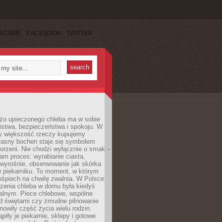
SCRIBE
FACEBOOK
TWITTER
żo upieczonego chleba ma w sobie
ństwa, bezpieczeństwa i spokoju. W
y większość rzeczy kupujemy
łasny bochen staje się symbolem
orzeni. Nie chodzi wyłącznie o smak –
am proces: wyrabianie ciasta,
 wyrośnie, obserwowanie jak skórka
w piekarniku. To moment, w którym
ośpiech na chwilę zwalnia. W Polsce
czenia chleba w domu była kiedyś
alnym. Piece chlebowe, wspólne
ed świętami czy żmudne pilnowanie
owiły część życia wielu rodzin.
piły je piekarnie, sklepy i gotowe