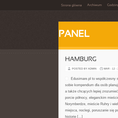
Archiwum
Godzin
Strona główna
PANEL
HAMBURG
POSTED BY ADMIN
MAR - 12 -
Edusimare.pl to współczesny 
sobie kompendium dla osób planu
a także chcących lepiej zrozumieć 
porcie północy, eleganckim mieśc
Norymberdze, mieście Ruhry i wie
miejsca, noclegi, poruszanie się po
historie […]