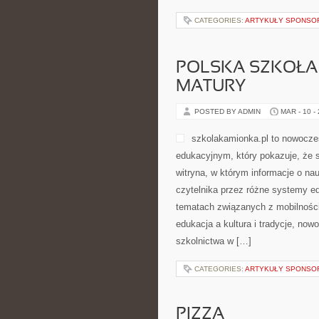
CATEGORIES:
ARTYKUŁY SPONS
POLSKA SZKOŁA
MATURY
POSTED BY ADMIN
MAR - 10 -
szkolakamionka.pl to nowocz
edukacyjnym, który pokazuje, że 
witryna, w którym informacje o na
czytelnika przez różne systemy ed
tematach związanych z mobilności
edukacja a kultura i tradycje, n
szkolnictwa w […]
CATEGORIES:
ARTYKUŁY SPONS
PIZZA