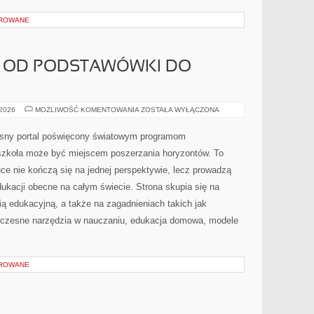
OROWANE
 OD PODSTAWÓWKI DO
POLSKA
 2026
MOŻLIWOŚĆ KOMENTOWANIA
ZOSTAŁA WYŁĄCZONA
SZKOŁA
OD
PODSTAWÓWKI
esny portal poświęcony światowym programom
DO
MATURY
szkoła może być miejscem poszerzania horyzontów. To
uce nie kończą się na jednej perspektywie, lecz prowadzą
ukacji obecne na całym świecie. Strona skupia się na
ą edukacyjną, a także na zagadnieniach takich jak
owoczesne narzędzia w nauczaniu, edukacja domowa, modele
OROWANE