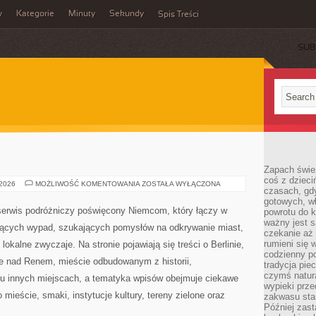
y
Kategorie
Minuty
Sekundy
Spis Treści
SUB
Zapach świe
coś z dzieci
HAMBURG
 2026
MOŻLIWOŚĆ KOMENTOWANIA
ZOSTAŁA WYŁĄCZONA
czasach, gd
gotowych, w
serwis podróżniczy poświęcony Niemcom, który łączy w
powrotu do k
ważny jest s
jących wypad, szukających pomysłów na odkrywanie miast,
czekanie aż
rumieni się 
lokalne zwyczaje. Na stronie pojawiają się treści o Berlinie,
codzienny p
ie nad Renem, mieście odbudowanym z historii,
tradycja pie
czymś natur
lu innych miejscach, a tematyka wpisów obejmuje ciekawe
wypieki prz
 mieście, smaki, instytucje kultury, tereny zielone oraz
zakwasu stan
Później zastą