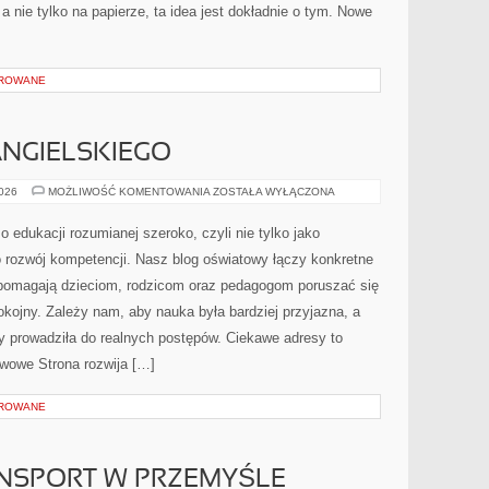
 a nie tylko na papierze, ta idea jest dokładnie o tym. Nowe
OROWANE
NGIELSKIEGO
NAUKA
2026
MOŻLIWOŚĆ KOMENTOWANIA
ZOSTAŁA WYŁĄCZONA
JĘZYKA
ANGIELSKIEGO
 edukacji rozumianej szeroko, czyli nie tylko jako
ko rozwój kompetencji. Nasz blog oświatowy łączy konkretne
 pomagają dzieciom, rodzicom oraz pedagogom poruszać się
okojny. Zależy nam, aby nauka była bardziej przyjazna, a
y prowadziła do realnych postępów. Ciekawe adresy to
awowe Strona rozwija […]
OROWANE
ANSPORT W PRZEMYŚLE