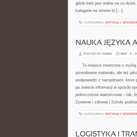
gdzie keto jest realne na co dzień,
kategorie na stronie to […]
CATEGORIES:
ARTYKUŁY SPONS
NAUKA JĘZYKA A
POSTED BY ADMIN
MAR - 8 - 
To miejsce stworzone z myślą o
przerabianie materiału, ale też ja
podpowiedzi z narzędziami, które
po świecie informacji w sposób sp
jednocześnie wartościowa – tak, b
Żywienie i zdrowie i Szkoły podst
CATEGORIES:
ARTYKUŁY SPONS
LOGISTYKA I TR