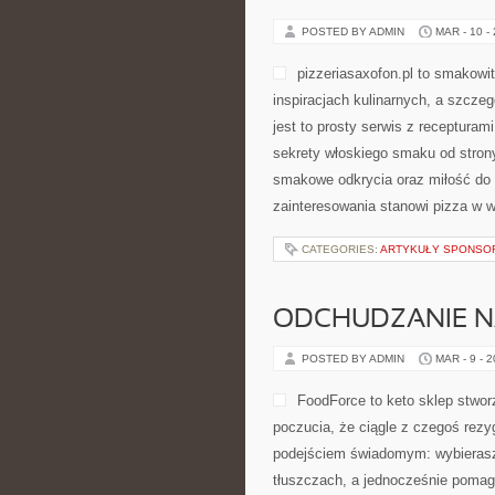
POSTED BY ADMIN
MAR - 10 -
pizzeriasaxofon.pl to smakowit
inspiracjach kulinarnych, a szczeg
jest to prosty serwis z receptura
sekrety włoskiego smaku od strony 
smakowe odkrycia oraz miłość do t
zainteresowania stanowi pizza w w
CATEGORIES:
ARTYKUŁY SPONS
ODCHUDZANIE N
POSTED BY ADMIN
MAR - 9 - 
FoodForce to keto sklep stwo
poczucia, że ciągle z czegoś rezy
podejściem świadomym: wybierasz p
tłuszczach, a jednocześnie pomaga