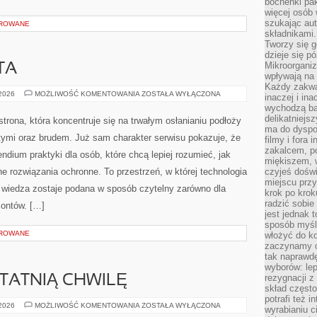
bochenki pak
więcej osób
szukając aut
OROWANE
składnikami.
Tworzy się g
dzieje się pó
Mikroorganiz
TA
wpływają na 
Każdy zakwas
PORADY
 2026
MOŻLIWOŚĆ KOMENTOWANIA
ZOSTAŁA WYŁĄCZONA
inaczej i in
EKSPERTA
wychodzą ba
delikatniej
trona, która koncentruje się na trwałym osłanianiu podłoży
ma do dyspoz
stymi oraz brudem. Już sam charakter serwisu pokazuje, że
filmy i fora
zakalcem, p
endium praktyki dla osób, które chcą lepiej rozumieć, jak
miękiszem, 
ne rozwiązania ochronne. To przestrzeń, w której technologia
czyjeś dośw
miejscu przy
a wiedza zostaje podana w sposób czytelny zarówno dla
krok po krok
radzić sobie
montów. […]
jest jednak 
sposób myśl
OROWANE
włożyć do ko
zaczynamy cz
tak naprawd
wyborów: le
rezygnacji z
TATNIĄ CHWILĘ
skład często
potrafi też 
PREZENTY
 2026
MOŻLIWOŚĆ KOMENTOWANIA
ZOSTAŁA WYŁĄCZONA
wyrabianiu 
NA