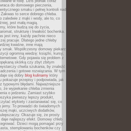
owane w folię. Dziś jednak coraz
 wraca do domowego pieczenia,
entycznego smaku i pełnej kontroli nad
 Zakwas to serce dobrego chleba.
o zaledwie z mąki i wody, ale to, co
źniej, jest małą magią.
my, które budzą się do życia,
aromat, strukturę i trwałość bochenka.
 jest inny, każdy pachnie nieco
aczej pracuje. Dlatego jedne chleby
rdziej kwaśne, inne mają
szy smak. Współczesny domowy piekarz
ycji ogromną wiedzę: książki, kursy,
 internetowe. Gdy pojawia się problem z
opękaną skórką czy zbyt zbitym
wystarczy chwila szukania, by znaleźć
iadczenia i gotowe rozwiązania. W tym
daje się dobry
blog kulinarny
który
u pokazuje przepisy i podpowiada, jak
 z typowymi błędami. Najważniejsze
to, że wypiekanie chleba zmienia
enia o jedzeniu. Zamiast szybko
szyka pierwszy lepszy produkt,
ytać etykiety i zastanawiać się, co
ę jemy. To prowadzi do świadomych
pszej mąki, uczciwych dodatków,
 ulepszaczy. Okazuje się, że prosty
 daje najlepszy efekt. Domowy chleb
integrować. Dzieci mogą pomagać przy
ciasta, stemplowaniu bochenków czy