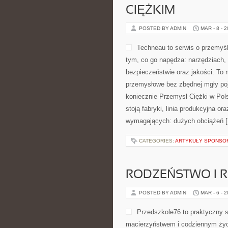
CIĘŻKIM
POSTED BY ADMIN
MAR - 8 - 
Techneau to serwis o przemyś
tym, co go napędza: narzędziach, 
bezpieczeństwie oraz jakości. To 
przemysłowe bez zbędnej mgły poj
koniecznie Przemysł Ciężki w Pols
stoją fabryki, linia produkcyjna o
wymagających: dużych obciążeń 
CATEGORIES:
ARTYKUŁY SPONS
RODZEŃSTWO I R
POSTED BY ADMIN
MAR - 6 - 
Przedszkole76 to praktyczny s
macierzyństwem i codziennym życi