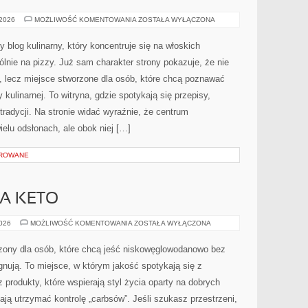
PIZZA
 2026
MOŻLIWOŚĆ KOMENTOWANIA
ZOSTAŁA WYŁĄCZONA
y blog kulinarny, który koncentruje się na włoskich
ólnie na pizzy. Już sam charakter strony pokazuje, że nie
mi, lecz miejsce stworzone dla osób, które chcą poznawać
kulinarnej. To witryna, gdzie spotykają się przepisy,
radycji. Na stronie widać wyraźnie, że centrum
ielu odsłonach, ale obok niej […]
OROWANE
A KETO
ODCHUDZANIE
2026
MOŻLIWOŚĆ KOMENTOWANIA
ZOSTAŁA WYŁĄCZONA
NA
KETO
rzony dla osób, które chcą jeść niskowęglowodanowo bez
gnują. To miejsce, w którym jakość spotykają się z
rodukty, które wspierają styl życia oparty na dobrych
ją utrzymać kontrolę „carbsów”. Jeśli szukasz przestrzeni,