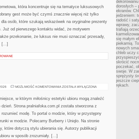
dekorowaniu 
OSTATNIĄ
CHWILĘ
dorosłych – 
ternetowa, która koncentruje się na tematyce luksusowych
ekranów. Chl
dobrany gest może być czymś znacznie więcej niż tylko
jedzeniem: t
radość i sat
 dla osób, które szukają wskazówek na oryginalne prezenty
wprawy, zac
ób. Już od pierwszego kontaktu widać, że motywem
trafiają orz
karmelizowan
 także przekonanie, że luksus nie musi oznaczać przesady,
się małym e
piekarnią. T
, […]
nowych smak
chleb uczy c
OROWANE
przyspieszyć
skrócić noc
poczekać, ob
swoje. W za
sprężysty śr
jeszcze ciep
rękach.
UNIQLO
 2026
MOŻLIWOŚĆ KOMENTOWANIA
ZOSTAŁA WYŁĄCZONA
iejsce, w którym miłośnicy estetyki ubioru mogą znaleźć
dzień. Strona pralniafoka.com.pl została stworzona z
j rozumieć modę. To portal o modzie, który w przystępny
unki w modzie. Polecamy Burberry i Uniqlo. Na stronie
które dotyczą stylu ubierania się. Autorzy publikacji
 ubioru w sposób zrozumiały. […]