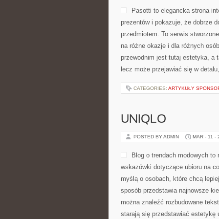
Pasotti to elegancka strona in
prezentów i pokazuje, że dobrze 
przedmiotem. To serwis stworzone
na różne okazje i dla różnych os
przewodnim jest tutaj estetyka, a
lecz może przejawiać się w detalu
CATEGORIES:
ARTYKUŁY SPONS
UNIQLO
POSTED BY ADMIN
MAR - 11 -
Blog o trendach modowych to m
wskazówki dotyczące ubioru na co 
myślą o osobach, które chcą lepie
sposób przedstawia najnowsze kier
można znaleźć rozbudowane teksty, 
starają się przedstawiać estetykę