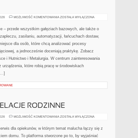
LOGISTYKA
2026
MOŻLIWOŚĆ KOMENTOWANIA
ZOSTAŁA WYŁĄCZONA
I
TRANSPORT
W
le – przede wszystkim gałęziach bazowych, ale także o
PRZEMYŚLE
CIĘŻKIM
zapleczu, zasilaniu, automatyzacji, łańcuchach dostaw,
miejsce dla osób, które chcą analizować procesy
ęciowej, a jednocześnie doceniają praktykę. Zobacz
ce i Hutnictwo i Metalurgia. W centrum zainteresowania
raz urządzenia, które robią pracę w środowiskach
[…]
OROWANE
ELACJE RODZINNE
RODZEŃSTWO
2026
MOŻLIWOŚĆ KOMENTOWANIA
ZOSTAŁA WYŁĄCZONA
I
RELACJE
RODZINNE
erwis dla opiekunów, w którym temat malucha łączy się z
em domu. To platforma stworzone po to, by wyjaśniać