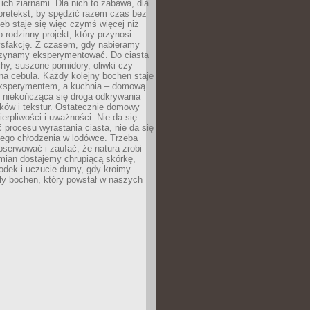
ich ziarnami. Dla nich to zabawa, dla
pretekst, by spędzić razem czas bez
eb staje się więc czymś więcej niż
o rodzinny projekt, który przynosi
ysfakcję. Z czasem, gdy nabieramy
zynamy eksperymentować. Do ciasta
echy, suszone pomidory, oliwki czy
a cebula. Każdy kolejny bochen staje
ksperymentem, a kuchnia – domową
o niekończąca się droga odkrywania
ów i tekstur. Ostatecznie domowy
ierpliwości i uważności. Nie da się
 procesu wyrastania ciasta, nie da się
nego chłodzenia w lodówce. Trzeba
serwować i zaufać, że natura zrobi
mian dostajemy chrupiącą skórkę,
odek i uczucie dumy, gdy kroimy
ły bochen, który powstał w naszych