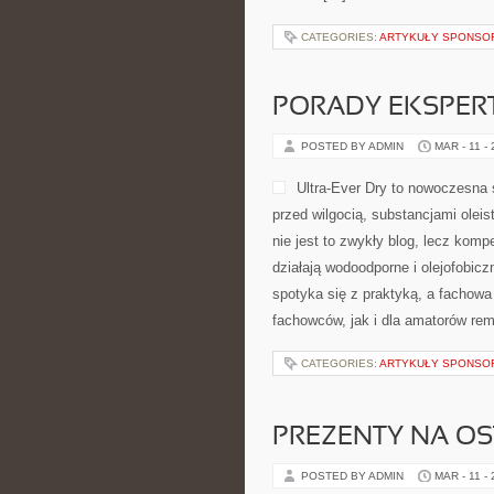
CATEGORIES:
ARTYKUŁY SPONS
PORADY EKSPER
POSTED BY ADMIN
MAR - 11 -
Ultra-Ever Dry to nowoczesna s
przed wilgocią, substancjami olei
nie jest to zwykły blog, lecz komp
działają wodoodporne i olejofobicz
spotyka się z praktyką, a fachow
fachowców, jak i dla amatorów re
CATEGORIES:
ARTYKUŁY SPONS
PREZENTY NA OS
POSTED BY ADMIN
MAR - 11 -