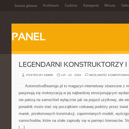
Archiwum
Godziny
Kategorie
Minuty
Sek
Strona główna
PANEL
LEGENDARNI KONSTRUKTORZY I
POSTED BY ADMIN
LIP - 10 - 2026
MOŻLIWOŚĆ KOMENTOWAN
AutomotiveBearings.pl to magazyn internetowy stworzone z m
pasjonują się motoryzacją w jej najbardziej emocjonującym wydani
nie patrzą na samochód wyłącznie jak na pojazd użytkowy, ale wi
poradnik może stać się początkiem ciekawej podróży przez świat
marek, przełomowych konstrukcji, zapomnianych modeli, wyścig
samochodów, które na stałe zapisały się w pamięci kierowców. S
[…]