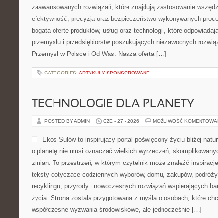
zaawansowanych rozwiązań, które znajdują zastosowanie wszędzie
efektywność, precyzja oraz bezpieczeństwo wykonywanych proce
bogatą ofertę produktów, usług oraz technologii, które odpowiada
przemysłu i przedsiębiorstw poszukujących niezawodnych rozwi
Przemysł w Polsce i Od Was. Nasza oferta […]
CATEGORIES:
ARTYKUŁY SPONSOROWANE
TECHNOLOGIE DLA PLANETY
POSTED BY ADMIN
CZE - 27 - 2026
MOŻLIWOŚĆ KOMENTOWA
Ekos-Sułów to inspirujący portal poświęcony życiu bliżej natur
o planetę nie musi oznaczać wielkich wyrzeczeń, skomplikowany
zmian. To przestrzeń, w którym czytelnik może znaleźć inspiracje
teksty dotyczące codziennych wyborów, domu, zakupów, podróży, 
recyklingu, przyrody i nowoczesnych rozwiązań wspierających ba
życia. Strona została przygotowana z myślą o osobach, które chc
współczesne wyzwania środowiskowe, ale jednocześnie […]