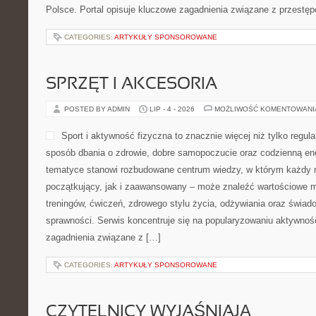
Polsce. Portal opisuje kluczowe zagadnienia związane z przestę
CATEGORIES:
ARTYKUŁY SPONSOROWANE
SPRZĘT I AKCESORIA
POSTED BY ADMIN
LIP - 4 - 2026
MOŻLIWOŚĆ KOMENTOWAN
Sport i aktywność fizyczna to znacznie więcej niż tylko regula
sposób dbania o zdrowie, dobre samopoczucie oraz codzienną ene
tematyce stanowi rozbudowane centrum wiedzy, w którym każdy m
początkujący, jak i zaawansowany – może znaleźć wartościowe m
treningów, ćwiczeń, zdrowego stylu życia, odżywiania oraz świad
sprawności. Serwis koncentruje się na popularyzowaniu aktywnośc
zagadnienia związane z […]
CATEGORIES:
ARTYKUŁY SPONSOROWANE
CZYTELNICY WYJAŚNIAJĄ