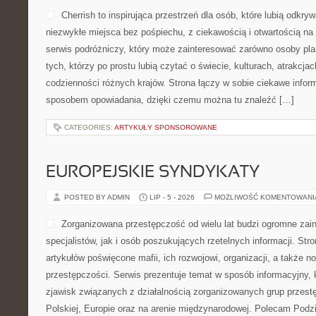
Cherrish to inspirująca przestrzeń dla osób, które lubią odkr
niezwykłe miejsca bez pośpiechu, z ciekawością i otwartością n
serwis podróżniczy, który może zainteresować zarówno osoby planu
tych, którzy po prostu lubią czytać o świecie, kulturach, atrakcjach
codzienności różnych krajów. Strona łączy w sobie ciekawe infor
sposobem opowiadania, dzięki czemu można tu znaleźć […]
CATEGORIES:
ARTYKUŁY SPONSOROWANE
EUROPEJSKIE SYNDYKATY
POSTED BY ADMIN
LIP - 5 - 2026
MOŻLIWOŚĆ KOMENTOWAN
Zorganizowana przestępczość od wielu lat budzi ogromne zai
specjalistów, jak i osób poszukujących rzetelnych informacji. St
artykułów poświęcone mafii, ich rozwojowi, organizacji, a także
przestępczości. Serwis prezentuje temat w sposób informacyjny, k
zjawisk związanych z działalnością zorganizowanych grup przest
Polskiej, Europie oraz na arenie międzynarodowej. Polecam Podz