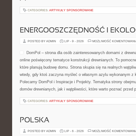
CATEGORIES:
ARTYKUŁY SPONSOROWANE
ENERGOOSZCZĘDNOŚĆ I EKOLO
POSTED BY ADMIN
LIP - 9 - 2026
MOŻLIWOŚĆ KOMENTOWAN
DomPol – strona dla osób zainteresowanych domami z drewna
online poświęcony tematyce konstrukcji drewnianych. To pomocne
które planują budowę domu. Strona skupia się na realnych wątpliw
wtedy, gdy ktoś zaczyna myśleć o własnym azylu wykonanym z ko
Polecamy DomPol i Inspiracje i Projekty. Tematyka strony obejm
domów drewnianych, jak i wątpliwości, które warto poznać przed 
CATEGORIES:
ARTYKUŁY SPONSOROWANE
POLSKA
POSTED BY ADMIN
LIP - 6 - 2026
MOŻLIWOŚĆ KOMENTOWAN