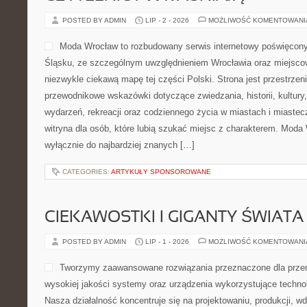
POSTED BY ADMIN
LIP - 2 - 2026
MOŻLIWOŚĆ KOMENTOWAN
Moda Wrocław to rozbudowany serwis internetowy poświęco
Śląsku, ze szczególnym uwzględnieniem Wrocławia oraz miejscow
niezwykle ciekawą mapę tej części Polski. Strona jest przestrze
przewodnikowe wskazówki dotyczące zwiedzania, historii, kultury, 
wydarzeń, rekreacji oraz codziennego życia w miastach i miaste
witryna dla osób, które lubią szukać miejsc z charakterem. Moda 
wyłącznie do najbardziej znanych […]
CATEGORIES:
ARTYKUŁY SPONSOROWANE
CIEKAWOSTKI I GIGANTY ŚWIATA
POSTED BY ADMIN
LIP - 1 - 2026
MOŻLIWOŚĆ KOMENTOWAN
Tworzymy zaawansowane rozwiązania przeznaczone dla przem
wysokiej jakości systemy oraz urządzenia wykorzystujące techno
Nasza działalność koncentruje się na projektowaniu, produkcji, w