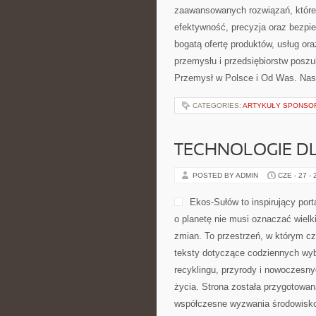
zaawansowanych rozwiązań, które 
efektywność, precyzja oraz bezp
bogatą ofertę produktów, usług or
przemysłu i przedsiębiorstw posz
Przemysł w Polsce i Od Was. Nas
CATEGORIES:
ARTYKUŁY SPONS
TECHNOLOGIE D
POSTED BY ADMIN
CZE - 27 -
Ekos-Sułów to inspirujący port
o planetę nie musi oznaczać wiel
zmian. To przestrzeń, w którym cz
teksty dotyczące codziennych wyb
recyklingu, przyrody i nowoczesn
życia. Strona została przygotowan
współczesne wyzwania środowisko