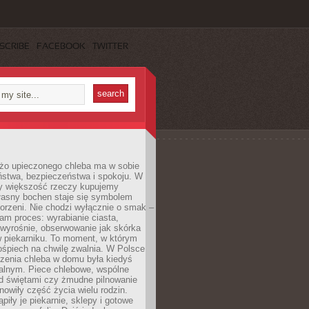
SCRIBE
FACEBOOK
TWITTER
żo upieczonego chleba ma w sobie
ństwa, bezpieczeństwa i spokoju. W
y większość rzeczy kupujemy
łasny bochen staje się symbolem
orzeni. Nie chodzi wyłącznie o smak –
am proces: wyrabianie ciasta,
 wyrośnie, obserwowanie jak skórka
w piekarniku. To moment, w którym
ośpiech na chwilę zwalnia. W Polsce
czenia chleba w domu była kiedyś
alnym. Piece chlebowe, wspólne
ed świętami czy żmudne pilnowanie
owiły część życia wielu rodzin.
piły je piekarnie, sklepy i gotowe