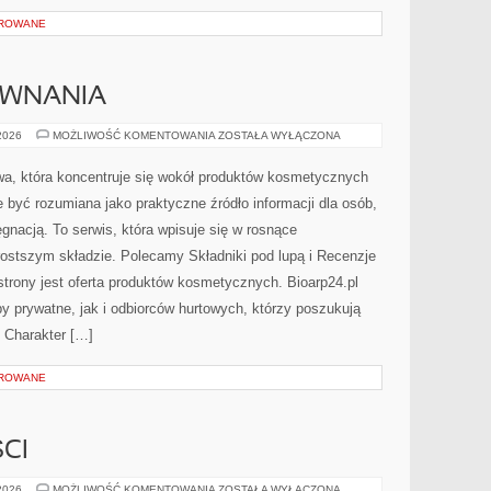
OROWANE
ÓWNANIA
RECENZJE
 2026
MOŻLIWOŚĆ KOMENTOWANIA
ZOSTAŁA WYŁĄCZONA
I
PORÓWNANIA
towa, która koncentruje się wokół produktów kosmetycznych
 być rozumiana jako praktyczne źródło informacji dla osób,
ęgnacją. To serwis, która wpisuje się w rosnące
ostszym składzie. Polecamy Składniki pod lupą i Recenzje
rony jest oferta produktów kosmetycznych. Bioarp24.pl
 prywatne, jak i odbiorców hurtowych, którzy poszukują
 Charakter […]
OROWANE
CI
TRENDY
 2026
MOŻLIWOŚĆ KOMENTOWANIA
ZOSTAŁA WYŁĄCZONA