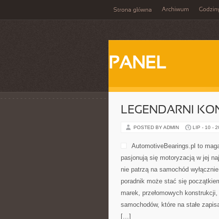
Archiwum
Godzin
Strona główna
PANEL
LEGENDARNI KON
POSTED BY ADMIN
LIP - 10 - 
AutomotiveBearings.pl to maga
pasjonują się motoryzacją w jej na
nie patrzą na samochód wyłącznie 
poradnik może stać się początkie
marek, przełomowych konstrukcji
samochodów, które na stałe zapisa
[…]