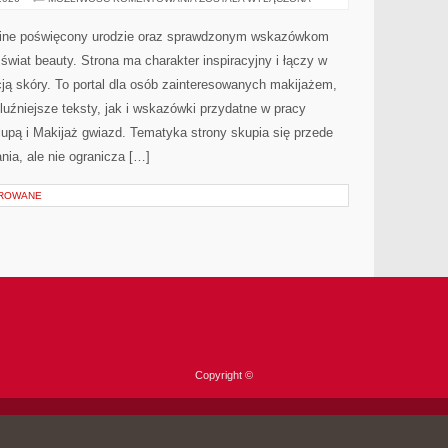
I
NOWOŚCI
online poświęcony urodzie oraz sprawdzonym wskazówkom
 świat beauty. Strona ma charakter inspiracyjny i łączy w
ją skóry. To portal dla osób zainteresowanych makijażem,
uźniejsze teksty, jak i wskazówki przydatne w pracy
lupą i Makijaż gwiazd. Tematyka strony skupia się przede
ia, ale nie ogranicza […]
OROWANE
Copyright ©