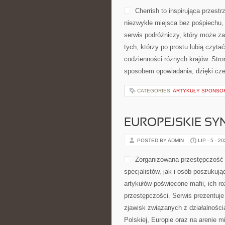
Cherrish to inspirująca przest
niezwykłe miejsca bez pośpiechu,
serwis podróżniczy, który może zai
tych, którzy po prostu lubią czytać
codzienności różnych krajów. Stro
sposobem opowiadania, dzięki cz
CATEGORIES:
ARTYKUŁY SPONS
EUROPEJSKIE S
POSTED BY ADMIN
LIP - 5 - 2
Zorganizowana przestępczość 
specjalistów, jak i osób poszukują
artykułów poświęcone mafii, ich r
przestępczości. Serwis prezentuje
zjawisk związanych z działalnośc
Polskiej, Europie oraz na arenie