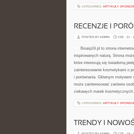
CATEGORIES:
ARTYKUŁY SPONS
RECENZJE I POR
POSTED BY ADMIN
CZE - 21 -
Bioarp24.pl to strona interne
inspirowanych naturą. Strona może
które interesują się świadomą piel
zainteresowanie kosmetykami o pr
i porównania. Głównym motywem st
może zainteresować zarówno osoby
ciekawych marek kosmetycznych.
CATEGORIES:
ARTYKUŁY SPONS
TRENDY I NOWOŚ
POSTED BY ADMIN
CZE - 19 -