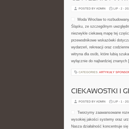
POSTED BY ADMIN
LIP - 2 - 2
Moda Wrocław to rozbudowany
Śląsku, ze szczególnym uwzględni
niezwykle ciekawą mapę tej części
przewodnikowe wskazówki dotyczące 
wydarzeń, rekreacji oraz codzien
witryna dla osób, które lubią szu
wyłącznie do najbardziej znanych 
CATEGORIES:
ARTYKUŁY SPONS
CIEKAWOSTKI I 
POSTED BY ADMIN
LIP - 1 - 2
Tworzymy zaawansowane rozwi
wysokiej jakości systemy oraz ur
Nasza działalność koncentruje się 