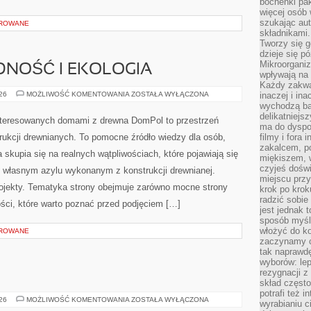
bochenki pak
więcej osób
szukając aut
OROWANE
składnikami.
Tworzy się g
dzieje się pó
Mikroorganiz
NOŚĆ I EKOLOGIA
wpływają na 
Każdy zakwas
ENERGOOSZCZĘDNOŚĆ
026
MOŻLIWOŚĆ KOMENTOWANIA
ZOSTAŁA WYŁĄCZONA
inaczej i in
I
wychodzą ba
EKOLOGIA
delikatniej
nteresowanych domami z drewna DomPol to przestrzeń
ma do dyspoz
rukcji drewnianych. To pomocne źródło wiedzy dla osób,
filmy i fora
zakalcem, p
 skupia się na realnych wątpliwościach, które pojawiają się
miękiszem, 
czyjeś dośw
 własnym azylu wykonanym z konstrukcji drewnianej.
miejscu przy
rojekty. Tematyka strony obejmuje zarówno mocne strony
krok po krok
radzić sobie
ści, które warto poznać przed podjęciem […]
jest jednak 
sposób myśl
włożyć do ko
OROWANE
zaczynamy cz
tak naprawd
wyborów: le
rezygnacji z
skład często
potrafi też 
POLSKA
026
MOŻLIWOŚĆ KOMENTOWANIA
ZOSTAŁA WYŁĄCZONA
wyrabianiu 