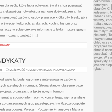
dekorowaniu 
dorosłych – 
rzeń dla osób, które lubią odkrywać świat i chcą poznawać
ekranów. Chl
 z ciekawością i otwartością na nowe doświadczenia. To
jedzeniem: t
radość i sat
nteresować zarówno osoby planujące krótki city break, jak i
wprawy, zac
 o świecie, kulturach, atrakcjach, kuchni, historii oraz
trafiają orz
karmelizowan
na łączy w sobie ciekawe informacje z lekkim, przystępnym
się małym e
piekarnią. T
emu można tu znaleźć […]
nowych smak
chleb uczy c
OROWANE
przyspieszyć
skrócić noc
poczekać, ob
swoje. W za
YNDYKATY
sprężysty śr
jeszcze ciep
rękach.
EUROPEJSKIE
026
MOŻLIWOŚĆ KOMENTOWANIA
ZOSTAŁA WYŁĄCZONA
SYNDYKATY
od wielu lat budzi ogromne zainteresowanie zarówno
cych rzetelnych informacji. Strona stanowi obszerne bazę
ozwojowi, organizacji, a także nowym formom
 temat w sposób informacyjny, koncentrując się na analizie
ią zorganizowanych grup przestępczych w Rzeczypospolitej
 międzynarodowej. Polecam Podziemie Finansowe i Mafia w