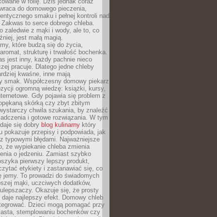
owane w folię. Dziś jednak coraz
 wraca do domowego pieczenia,
entycznego smaku i pełnej kontroli nad
 Zakwas to serce dobrego chleba.
o zaledwie z mąki i wody, ale to, co
źniej, jest małą magią.
my, które budzą się do życia,
aromat, strukturę i trwałość bochenka.
 jest inny, każdy pachnie nieco
aczej pracuje. Dlatego jedne chleby
rdziej kwaśne, inne mają
szy smak. Współczesny domowy piekarz
ycji ogromną wiedzę: książki, kursy,
 internetowe. Gdy pojawia się problem z
opękaną skórką czy zbyt zbitym
wystarczy chwila szukania, by znaleźć
iadczenia i gotowe rozwiązania. W tym
daje się dobry
blog kulinarny
który
u pokazuje przepisy i podpowiada, jak
 z typowymi błędami. Najważniejsze
to, że wypiekanie chleba zmienia
enia o jedzeniu. Zamiast szybko
szyka pierwszy lepszy produkt,
ytać etykiety i zastanawiać się, co
ę jemy. To prowadzi do świadomych
pszej mąki, uczciwych dodatków,
 ulepszaczy. Okazuje się, że prosty
 daje najlepszy efekt. Domowy chleb
integrować. Dzieci mogą pomagać przy
ciasta, stemplowaniu bochenków czy