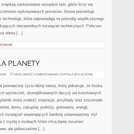
znajdują zastosowanie wszędzie tam, gdzie liczy się
ieczeństwo wykonywanych procesów. Strona prezentuje
az technologii, które odpowiadają na potrzeby współczesnego
ukujących niezawodnych rozwiązań technicznych. Polecam
za oferta […]
OROWANE
LA PLANETY
TECHNOLOGIE
 2026
MOŻLIWOŚĆ KOMENTOWANIA
ZOSTAŁA WYŁĄCZONA
DLA
PLANETY
al poświęcony życiu bliżej natury, który pokazuje, że troska
kich wyrzeczeń, skomplikowanych decyzji ani kosztownych
ytelnik może znaleźć inspiracje, przykłady oraz zrozumiałe
orów, domu, zakupów, podróży, gotowania, energii,
ych rozwiązań wspierających bardziej zrównoważony styl
a z myślą o osobach, które chcą lepiej rozumieć
we, ale jednocześnie […]