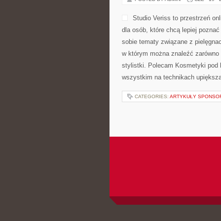
Studio Veriss to przestrzeń 
dla osób, które chcą lepiej poznać
sobie tematy związane z pielęgnac
w którym można znaleźć zarówno l
stylistki. Polecam Kosmetyki pod 
wszystkim na technikach upiększan
CATEGORIES:
ARTYKUŁY SPONS