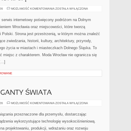
CZYTELNICY
026
MOŻLIWOŚĆ KOMENTOWANIA
ZOSTAŁA WYŁĄCZONA
WYJAŚNIAJĄ
 serwis internetowy poświęcony podróżom na Dolnym
eniem Wrocławia oraz miejscowości, które tworzą
 Polski. Strona jest przestrzenią, w którym można znaleźć
zwiedzania, historii, kultury, architektury, przyrody,
nego życia w miastach i miasteczkach Dolnego Śląska. To
kać miejsc z charakterem. Moda Wrocław nie ogranicza się
[…]
OROWANE
GIGANTY ŚWIATA
CIEKAWOSTKI
026
MOŻLIWOŚĆ KOMENTOWANIA
ZOSTAŁA WYŁĄCZONA
I
GIGANTY
ŚWIATA
ązania przeznaczone dla przemysłu, dostarczając
ządzenia wykorzystujące technologię wysokociśnieniową.
na projektowaniu, produkcji, wdrażaniu oraz rozwoju