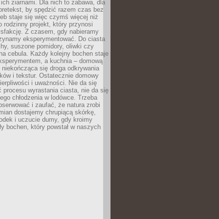
ich ziarnami. Dla nich to zabawa, dla
pretekst, by spędzić razem czas bez
eb staje się więc czymś więcej niż
o rodzinny projekt, który przynosi
ysfakcję. Z czasem, gdy nabieramy
zynamy eksperymentować. Do ciasta
echy, suszone pomidory, oliwki czy
a cebula. Każdy kolejny bochen staje
ksperymentem, a kuchnia – domową
o niekończąca się droga odkrywania
ów i tekstur. Ostatecznie domowy
ierpliwości i uważności. Nie da się
 procesu wyrastania ciasta, nie da się
nego chłodzenia w lodówce. Trzeba
serwować i zaufać, że natura zrobi
mian dostajemy chrupiącą skórkę,
odek i uczucie dumy, gdy kroimy
ły bochen, który powstał w naszych