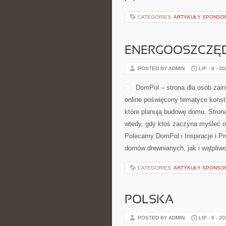
CATEGORIES:
ARTYKUŁY SPONS
ENERGOOSZCZĘD
POSTED BY ADMIN
LIP - 9 - 2
DomPol – strona dla osób zai
online poświęcony tematyce konst
które planują budowę domu. Strona
wtedy, gdy ktoś zaczyna myśleć o
Polecamy DomPol i Inspiracje i P
domów drewnianych, jak i wątpliwo
CATEGORIES:
ARTYKUŁY SPONS
POLSKA
POSTED BY ADMIN
LIP - 6 - 2