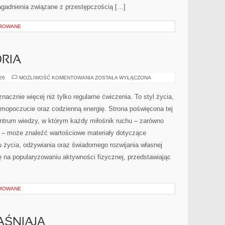
zagadnienia związane z przestępczością […]
OROWANE
ORIA
SPRZĘT
026
MOŻLIWOŚĆ KOMENTOWANIA
ZOSTAŁA WYŁĄCZONA
I
AKCESORIA
nacznie więcej niż tylko regularne ćwiczenia. To styl życia,
amopoczucie oraz codzienną energię. Strona poświęcona tej
trum wiedzy, w którym każdy miłośnik ruchu – zarówno
 – może znaleźć wartościowe materiały dotyczące
u życia, odżywiania oraz świadomego rozwijania własnej
ę na popularyzowaniu aktywności fizycznej, przedstawiając
OROWANE
AŚNIAJĄ