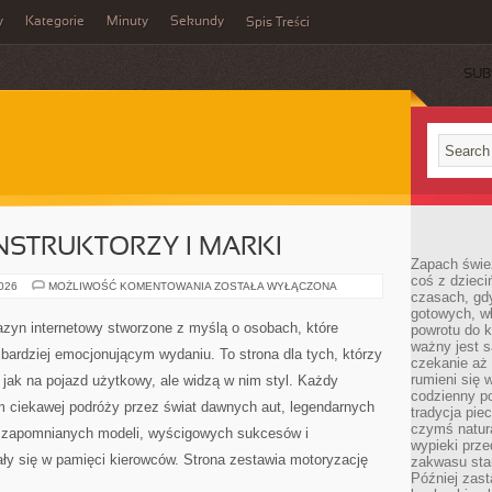
y
Kategorie
Minuty
Sekundy
Spis Treści
SUB
STRUKTORZY I MARKI
Zapach świe
coś z dzieci
LEGENDARNI
2026
MOŻLIWOŚĆ KOMENTOWANIA
ZOSTAŁA WYŁĄCZONA
czasach, gd
KONSTRUKTORZY
I
gotowych, w
MARKI
zyn internetowy stworzone z myślą o osobach, które
powrotu do k
ważny jest s
jbardziej emocjonującym wydaniu. To strona dla tych, którzy
czekanie aż
rumieni się 
jak na pojazd użytkowy, ale widzą w nim styl. Każdy
codzienny p
m ciekawej podróży przez świat dawnych aut, legendarnych
tradycja pie
czymś natur
, zapomnianych modeli, wyścigowych sukcesów i
wypieki prz
ły się w pamięci kierowców. Strona zestawia motoryzację
zakwasu stan
Później zastą