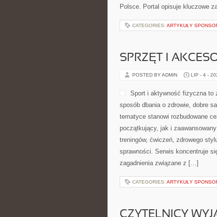
Polsce. Portal opisuje kluczowe 
CATEGORIES:
ARTYKUŁY SPONS
SPRZĘT I AKCES
POSTED BY ADMIN
LIP - 4 - 2
Sport i aktywność fizyczna to z
sposób dbania o zdrowie, dobre s
tematyce stanowi rozbudowane cen
początkujący, jak i zaawansowany
treningów, ćwiczeń, zdrowego styl
sprawności. Serwis koncentruje si
zagadnienia związane z […]
CATEGORIES:
ARTYKUŁY SPONS
CZYTELNICY WYJ