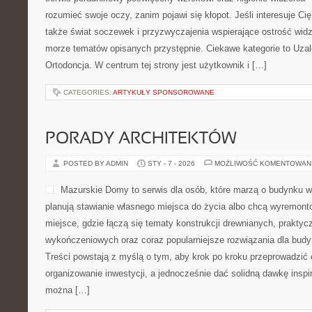
rozumieć swoje oczy, zanim pojawi się kłopot. Jeśli interesuje Cię 
także świat soczewek i przyzwyczajenia wspierające ostrość widz
morze tematów opisanych przystępnie. Ciekawe kategorie to Uzależ
Ortodoncja. W centrum tej strony jest użytkownik i […]
CATEGORIES:
ARTYKUŁY SPONSOROWANE
PORADY ARCHITEKTÓW
POSTED BY ADMIN
STY - 7 - 2026
MOŻLIWOŚĆ KOMENTOWAN
Mazurskie Domy to serwis dla osób, które marzą o budynku w 
planują stawianie własnego miejsca do życia albo chcą wyremontow
miejsce, gdzie łączą się tematy konstrukcji drewnianych, praktyc
wykończeniowych oraz coraz popularniejsze rozwiązania dla bu
Treści powstają z myślą o tym, aby krok po kroku przeprowadzić 
organizowanie inwestycji, a jednocześnie dać solidną dawkę inspir
można […]