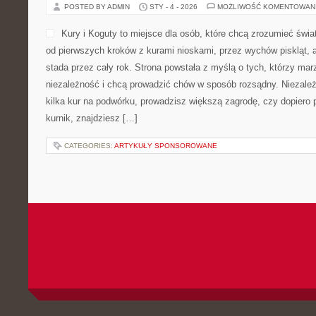
POSTED BY ADMIN
STY - 4 - 2026
MOŻLIWOŚĆ KOMENTOWAN
Kury i Koguty to miejsce dla osób, które chcą zrozumieć świa
od pierwszych kroków z kurami nioskami, przez wychów piskląt,
stada przez cały rok. Strona powstała z myślą o tych, którzy mar
niezależność i chcą prowadzić chów w sposób rozsądny. Niezależ
kilka kur na podwórku, prowadzisz większą zagrodę, czy dopiero
kurnik, znajdziesz […]
CATEGORIES:
ARTYKUŁY SPONSOROWANE