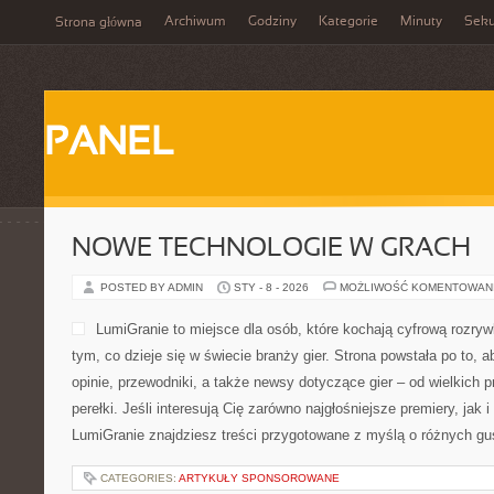
Archiwum
Godziny
Kategorie
Minuty
Sek
Strona główna
PANEL
NOWE TECHNOLOGIE W GRACH
POSTED BY ADMIN
STY - 8 - 2026
MOŻLIWOŚĆ KOMENTOWAN
LumiGranie to miejsce dla osób, które kochają cyfrową rozryw
tym, co dzieje się w świecie branży gier. Strona powstała po to,
opinie, przewodniki, a także newsy dotyczące gier – od wielkich 
perełki. Jeśli interesują Cię zarówno najgłośniejsze premiery, jak 
LumiGranie znajdziesz treści przygotowane z myślą o różnych gus
CATEGORIES:
ARTYKUŁY SPONSOROWANE