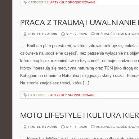
CATEGORIES:
ARTYKUŁY SPONSOROWANE
PRACA Z TRAUMĄ I UWALNIANIE 
POSTED BY ADMIN
STY - 7 - 2026
MOŻLIWOŚĆ KOMENTOWAN
Bodbam.pl to przestrzeń, w której zdrowie traktuje się całości
człowieka na „oddzielne części”, bez patrzenia wyłącznie na obja
które chcą lepiej rozumieć swoje fizyczność, emocje i codzienne 
którzy interesują się medycyną naturalną oraz TCM jako drogą d
Kategorie na stronie to Naturalna pielęgnacja skóry i ciała i Biorez
Na stronie znajdziesz treści, które […]
CATEGORIES:
ARTYKUŁY SPONSOROWANE
MOTO LIFESTYLE I KULTURA KI
POSTED BY ADMIN
STY - 6 - 2026
MOŻLIWOŚĆ KOMENTOWAN
PrawoJazdyWroclaw.pl to miejsce stworzone dla osób, które 