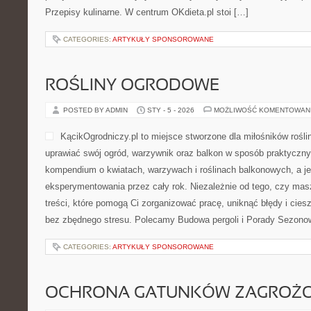
Przepisy kulinarne. W centrum OKdieta.pl stoi […]
CATEGORIES:
ARTYKUŁY SPONSOROWANE
ROŚLINY OGRODOWE
POSTED BY ADMIN
STY - 5 - 2026
MOŻLIWOŚĆ KOMENTOWAN
KącikOgrodniczy.pl to miejsce stworzone dla miłośników roślin 
uprawiać swój ogród, warzywnik oraz balkon w sposób praktyczny
kompendium o kwiatach, warzywach i roślinach balkonowych, a je
eksperymentowania przez cały rok. Niezależnie od tego, czy masz
treści, które pomogą Ci zorganizować pracę, uniknąć błędy i cies
bez zbędnego stresu. Polecamy Budowa pergoli i Porady Sezono
CATEGORIES:
ARTYKUŁY SPONSOROWANE
OCHRONA GATUNKÓW ZAGROŻ