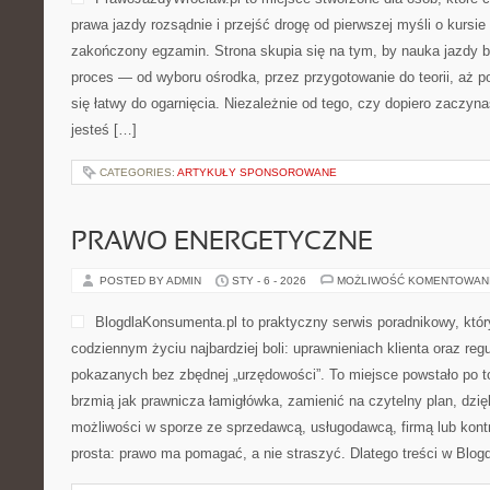
prawa jazdy rozsądnie i przejść drogę od pierwszej myśli o kursi
zakończony egzamin. Strona skupia się na tym, by nauka jazdy b
proces — od wyboru ośrodka, przez przygotowanie do teorii, aż p
się łatwy do ogarnięcia. Niezależnie od tego, czy dopiero zaczyn
jesteś […]
CATEGORIES:
ARTYKUŁY SPONSOROWANE
PRAWO ENERGETYCZNE
POSTED BY ADMIN
STY - 6 - 2026
MOŻLIWOŚĆ KOMENTOWAN
BlogdlaKonsumenta.pl to praktyczny serwis poradnikowy, któr
codziennym życiu najbardziej boli: uprawnieniach klienta oraz re
pokazanych bez zbędnej „urzędowości”. To miejsce powstało po to
brzmią jak prawnicza łamigłówka, zamienić na czytelny plan, dzi
możliwości w sporze ze sprzedawcą, usługodawcą, firmą lub kontr
prosta: prawo ma pomagać, a nie straszyć. Dlatego treści w Blo