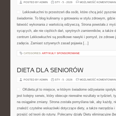
POSTED BY ADMIN
STY - 5 - 2026
MOŻLIWOŚĆ KOMENTOWAN
Lekkowkuchni to przestrzeń dla osób, które chcą jeść pysznie
świadomie. To blog kulinarny o gotowaniu w stylu zdrowym, gdzie
łatwość wykonania z wartością odżywczą. Strona powstała z myśl
sycących, ale nie ciężkich dań, sprytnych zamienników, a także
centrum Lekkowkuchni są posiłkowe nawyki i pomysł, że zdrowe 
zadęcia. Zamiast sztywnych zasad pojawia […]
CATEGORIES:
ARTYKUŁY SPONSOROWANE
DIETA DLA SENIORÓW
POSTED BY ADMIN
STY - 5 - 2026
MOŻLIWOŚĆ KOMENTOWAN
OKdieta.pl to miejsce, w którym świadome odżywianie spotyka
jest kolejny serwis, który obiecuje nierealne rezultaty w tydzień, 
na osiągalne zmiany. Strona została pomyślana tak, aby każdy, n
znaleźć czytelne wskazówki dotyczące diety, a także narzędzia i 
przejść od teorii do rutyny. Polecamy działy Diety eliminacyjne (be