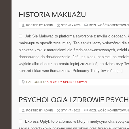
HISTORIA MAKIJAŻU
POSTED BY ADMIN
STY - 8 - 2026
MOŻLIWOŚĆ KOMENTOWAN
Jak Się Malować to platforma stworzone z myślą o osobach, 
make-upu w sposób zrozumiały. Ten serwis łączy wskazówki dla t
pierwsze kroki z materiałami dla średniozaawansowanych, dzięki 
dopasowane do doświadczenia. Jeśli szukasz inspiracji na codzie
wyjście albo chcesz po prostu lepiej zrozumieć, co działa przy Two
konkret i klarowne tłumaczenia. Polecamy Testy trwałości […]
CATEGORIES:
ARTYKUŁY SPONSOROWANE
PSYCHOLOGIA I ZDROWIE PSYCH
POSTED BY ADMIN
STY - 7 - 2026
MOŻLIWOŚĆ KOMENTOWAN
Express Optyk to platforma, w którym medycyna oka spotyka
serwis poradnikowy poświęcony wzrokowi oraz higienie widzenia – 