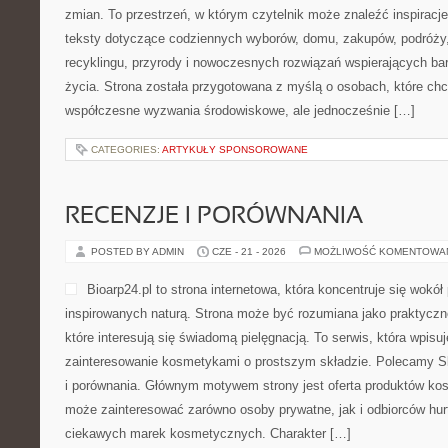
zmian. To przestrzeń, w którym czytelnik może znaleźć inspiracje
teksty dotyczące codziennych wyborów, domu, zakupów, podróży, 
recyklingu, przyrody i nowoczesnych rozwiązań wspierających ba
życia. Strona została przygotowana z myślą o osobach, które chc
współczesne wyzwania środowiskowe, ale jednocześnie […]
CATEGORIES:
ARTYKUŁY SPONSOROWANE
RECENZJE I PORÓWNANIA
POSTED BY ADMIN
CZE - 21 - 2026
MOŻLIWOŚĆ KOMENTOWA
Bioarp24.pl to strona internetowa, która koncentruje się wok
inspirowanych naturą. Strona może być rozumiana jako praktyczne
które interesują się świadomą pielęgnacją. To serwis, która wpisu
zainteresowanie kosmetykami o prostszym składzie. Polecamy Sk
i porównania. Głównym motywem strony jest oferta produktów ko
może zainteresować zarówno osoby prywatne, jak i odbiorców hur
ciekawych marek kosmetycznych. Charakter […]