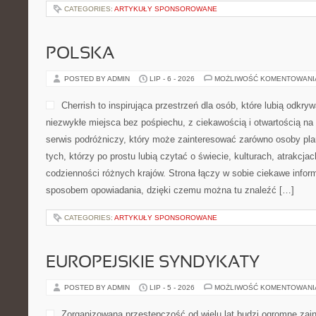
CATEGORIES:
ARTYKUŁY SPONSOROWANE
POLSKA
POSTED BY ADMIN
LIP - 6 - 2026
MOŻLIWOŚĆ KOMENTOWAN
Cherrish to inspirująca przestrzeń dla osób, które lubią odkr
niezwykłe miejsca bez pośpiechu, z ciekawością i otwartością n
serwis podróżniczy, który może zainteresować zarówno osoby planu
tych, którzy po prostu lubią czytać o świecie, kulturach, atrakcjach
codzienności różnych krajów. Strona łączy w sobie ciekawe infor
sposobem opowiadania, dzięki czemu można tu znaleźć […]
CATEGORIES:
ARTYKUŁY SPONSOROWANE
EUROPEJSKIE SYNDYKATY
POSTED BY ADMIN
LIP - 5 - 2026
MOŻLIWOŚĆ KOMENTOWAN
Zorganizowana przestępczość od wielu lat budzi ogromne zai