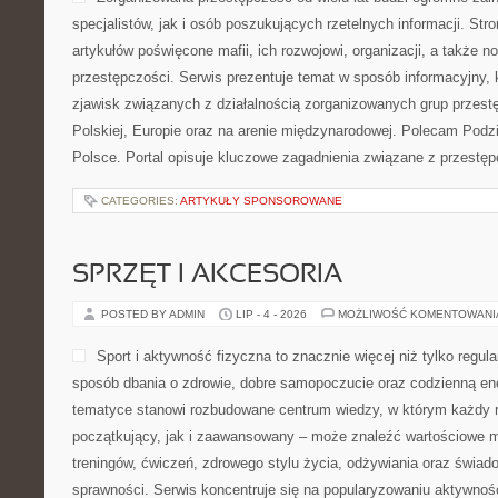
specjalistów, jak i osób poszukujących rzetelnych informacji. St
artykułów poświęcone mafii, ich rozwojowi, organizacji, a także
przestępczości. Serwis prezentuje temat w sposób informacyjny, k
zjawisk związanych z działalnością zorganizowanych grup przest
Polskiej, Europie oraz na arenie międzynarodowej. Polecam Podz
Polsce. Portal opisuje kluczowe zagadnienia związane z przestę
CATEGORIES:
ARTYKUŁY SPONSOROWANE
SPRZĘT I AKCESORIA
POSTED BY ADMIN
LIP - 4 - 2026
MOŻLIWOŚĆ KOMENTOWAN
Sport i aktywność fizyczna to znacznie więcej niż tylko regula
sposób dbania o zdrowie, dobre samopoczucie oraz codzienną ene
tematyce stanowi rozbudowane centrum wiedzy, w którym każdy m
początkujący, jak i zaawansowany – może znaleźć wartościowe m
treningów, ćwiczeń, zdrowego stylu życia, odżywiania oraz świad
sprawności. Serwis koncentruje się na popularyzowaniu aktywnośc