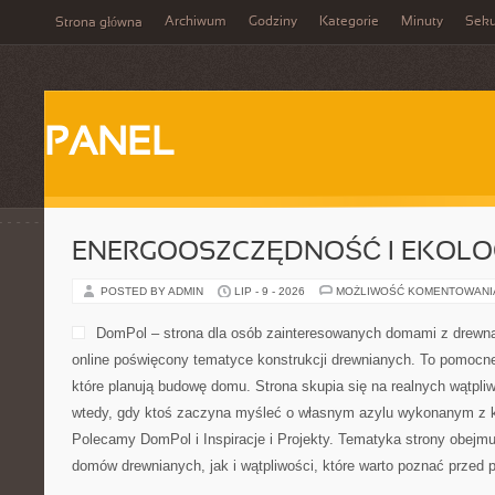
Archiwum
Godziny
Kategorie
Minuty
Sek
Strona główna
PANEL
ENERGOOSZCZĘDNOŚĆ I EKOLO
POSTED BY ADMIN
LIP - 9 - 2026
MOŻLIWOŚĆ KOMENTOWAN
DomPol – strona dla osób zainteresowanych domami z drewna
online poświęcony tematyce konstrukcji drewnianych. To pomocne
które planują budowę domu. Strona skupia się na realnych wątpliw
wtedy, gdy ktoś zaczyna myśleć o własnym azylu wykonanym z ko
Polecamy DomPol i Inspiracje i Projekty. Tematyka strony obejm
domów drewnianych, jak i wątpliwości, które warto poznać przed 