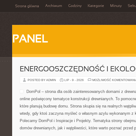
Archiwum
Godziny
Kategorie
Minuty
Sek
Strona główna
PANEL
ENERGOOSZCZĘDNOŚĆ I EKOLO
POSTED BY ADMIN
LIP - 9 - 2026
MOŻLIWOŚĆ KOMENTOWAN
DomPol – strona dla osób zainteresowanych domami z drewna
online poświęcony tematyce konstrukcji drewnianych. To pomocne
które planują budowę domu. Strona skupia się na realnych wątpliw
wtedy, gdy ktoś zaczyna myśleć o własnym azylu wykonanym z ko
Polecamy DomPol i Inspiracje i Projekty. Tematyka strony obejm
domów drewnianych, jak i wątpliwości, które warto poznać przed 