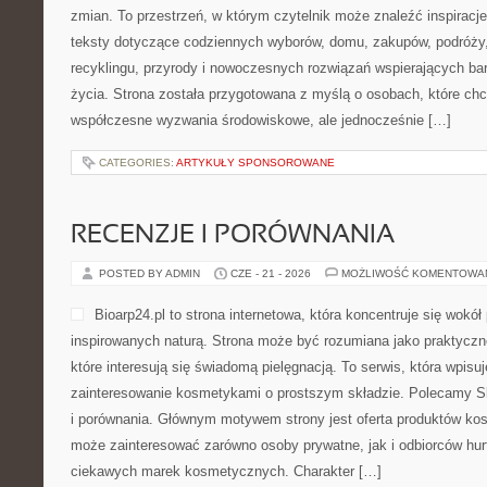
zmian. To przestrzeń, w którym czytelnik może znaleźć inspiracje
teksty dotyczące codziennych wyborów, domu, zakupów, podróży, 
recyklingu, przyrody i nowoczesnych rozwiązań wspierających ba
życia. Strona została przygotowana z myślą o osobach, które chc
współczesne wyzwania środowiskowe, ale jednocześnie […]
CATEGORIES:
ARTYKUŁY SPONSOROWANE
RECENZJE I PORÓWNANIA
POSTED BY ADMIN
CZE - 21 - 2026
MOŻLIWOŚĆ KOMENTOWA
Bioarp24.pl to strona internetowa, która koncentruje się wok
inspirowanych naturą. Strona może być rozumiana jako praktyczne
które interesują się świadomą pielęgnacją. To serwis, która wpisu
zainteresowanie kosmetykami o prostszym składzie. Polecamy Sk
i porównania. Głównym motywem strony jest oferta produktów ko
może zainteresować zarówno osoby prywatne, jak i odbiorców hur
ciekawych marek kosmetycznych. Charakter […]