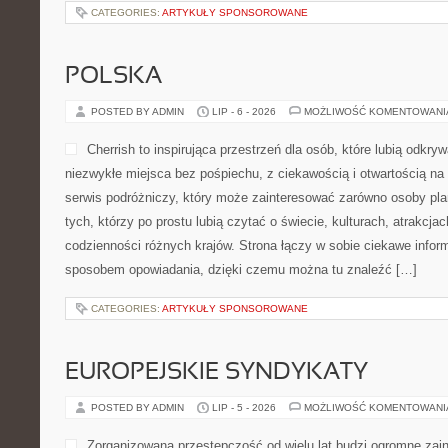
CATEGORIES:
ARTYKUŁY SPONSOROWANE
POLSKA
POSTED BY ADMIN
LIP - 6 - 2026
MOŻLIWOŚĆ KOMENTOWAN
Cherrish to inspirująca przestrzeń dla osób, które lubią odkr
niezwykłe miejsca bez pośpiechu, z ciekawością i otwartością n
serwis podróżniczy, który może zainteresować zarówno osoby planu
tych, którzy po prostu lubią czytać o świecie, kulturach, atrakcjach
codzienności różnych krajów. Strona łączy w sobie ciekawe infor
sposobem opowiadania, dzięki czemu można tu znaleźć […]
CATEGORIES:
ARTYKUŁY SPONSOROWANE
EUROPEJSKIE SYNDYKATY
POSTED BY ADMIN
LIP - 5 - 2026
MOŻLIWOŚĆ KOMENTOWAN
Zorganizowana przestępczość od wielu lat budzi ogromne zai