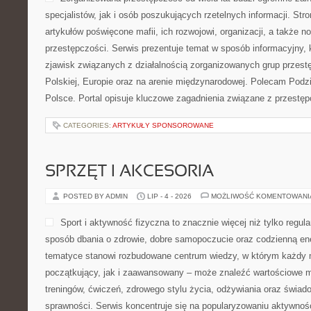
specjalistów, jak i osób poszukujących rzetelnych informacji. St
artykułów poświęcone mafii, ich rozwojowi, organizacji, a także
przestępczości. Serwis prezentuje temat w sposób informacyjny, k
zjawisk związanych z działalnością zorganizowanych grup przest
Polskiej, Europie oraz na arenie międzynarodowej. Polecam Podz
Polsce. Portal opisuje kluczowe zagadnienia związane z przestę
CATEGORIES:
ARTYKUŁY SPONSOROWANE
SPRZĘT I AKCESORIA
POSTED BY ADMIN
LIP - 4 - 2026
MOŻLIWOŚĆ KOMENTOWAN
Sport i aktywność fizyczna to znacznie więcej niż tylko regula
sposób dbania o zdrowie, dobre samopoczucie oraz codzienną ene
tematyce stanowi rozbudowane centrum wiedzy, w którym każdy m
początkujący, jak i zaawansowany – może znaleźć wartościowe m
treningów, ćwiczeń, zdrowego stylu życia, odżywiania oraz świad
sprawności. Serwis koncentruje się na popularyzowaniu aktywnośc