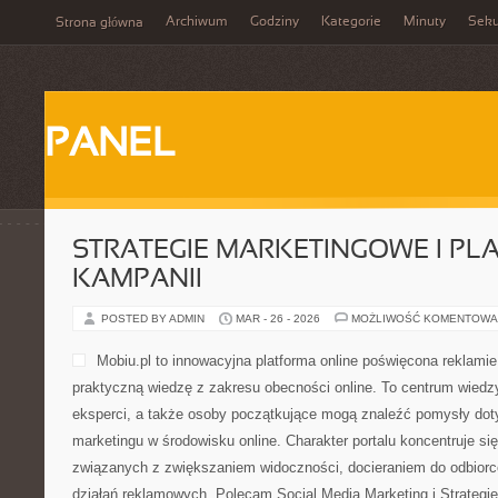
Archiwum
Godziny
Kategorie
Minuty
Sek
Strona główna
PANEL
STRATEGIE MARKETINGOWE I P
KAMPANII
POSTED BY ADMIN
MAR - 26 - 2026
MOŻLIWOŚĆ KOMENTOWA
Mobiu.pl to innowacyjna platforma online poświęcona reklamie 
praktyczną wiedzę z zakresu obecności online. To centrum wiedzy
eksperci, a także osoby początkujące mogą znaleźć pomysły do
marketingu w środowisku online. Charakter portalu koncentruje się
związanych z zwiększaniem widoczności, docieraniem do odbior
działań reklamowych. Polecam Social Media Marketing i Strategi