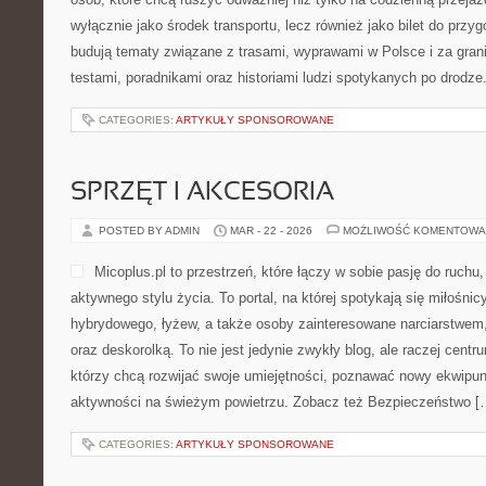
wyłącznie jako środek transportu, lecz również jako bilet do przy
budują tematy związane z trasami, wyprawami w Polsce i za gran
testami, poradnikami oraz historiami ludzi spotykanych po drodz
CATEGORIES:
ARTYKUŁY SPONSOROWANE
SPRZĘT I AKCESORIA
POSTED BY ADMIN
MAR - 22 - 2026
MOŻLIWOŚĆ KOMENTOWA
Micoplus.pl to przestrzeń, które łączy w sobie pasję do ruchu
aktywnego stylu życia. To portal, na której spotykają się miłośnic
hybrydowego, łyżew, a także osoby zainteresowane narciarstwem,
oraz deskorolką. To nie jest jedynie zwykły blog, ale raczej cent
którzy chcą rozwijać swoje umiejętności, poznawać nowy ekwipun
aktywności na świeżym powietrzu. Zobacz też Bezpieczeństwo [
CATEGORIES:
ARTYKUŁY SPONSOROWANE