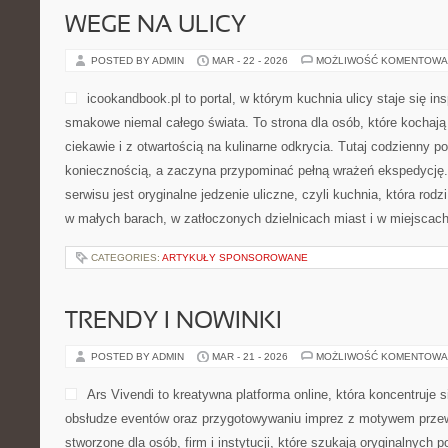
WEGE NA ULICY
POSTED BY ADMIN
MAR - 22 - 2026
MOŻLIWOŚĆ KOMENTOWA
icookandbook.pl to portal, w którym kuchnia ulicy staje się in
smakowe niemal całego świata. To strona dla osób, które kocha
ciekawie i z otwartością na kulinarne odkrycia. Tutaj codzienny p
koniecznością, a zaczyna przypominać pełną wrażeń ekspedycj
serwisu jest oryginalne jedzenie uliczne, czyli kuchnia, która rodz
w małych barach, w zatłoczonych dzielnicach miast i w miejscach
CATEGORIES:
ARTYKUŁY SPONSOROWANE
TRENDY I NOWINKI
POSTED BY ADMIN
MAR - 21 - 2026
MOŻLIWOŚĆ KOMENTOWA
Ars Vivendi to kreatywna platforma online, która koncentruje
obsłudze eventów oraz przygotowywaniu imprez z motywem prze
stworzone dla osób, firm i instytucji, które szukają oryginalnych