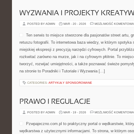
WYZWANIA I PROJEKTY KREATY
POSTED BY ADMIN
MAR - 20 - 2026
MOŻLIWOŚĆ KOMENTOWA
Ten serwis to miejsce stworzone dla pasjonatów street artu, g
retuszu fotografii. To internetowa baza wiedzy, w którym spotyka 
miejskiej ekspresji z precyzją narzędzi cyfrowych. Portal przybl
rozkwitać zarówno na murze, jak i na cyfrowym płótnie. To miejsc
tworzyć, rozwijać umiejętności, a także poznawać świeże pomysł
na stronie to Poradniki i Tutoriale i Wyzwania […]
CATEGORIES:
ARTYKUŁY SPONSOROWANE
PRAWO I REGULACJE
POSTED BY ADMIN
MAR - 19 - 2026
MOŻLIWOŚĆ KOMENTOWA
Pzwpajeczno.com.pl to praktyczny portal o wędkarstwie, któr
wędkarstwa z użytecznymi informacjami. To strona, w którym oso