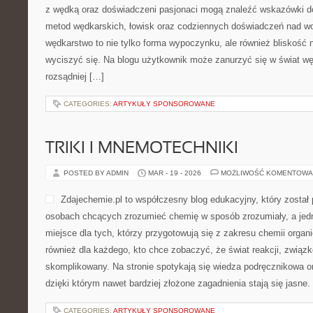
z wędką oraz doświadczeni pasjonaci mogą znaleźć wskazówki d
metod wędkarskich, łowisk oraz codziennych doświadczeń nad wo
wędkarstwo to nie tylko forma wypoczynku, ale również bliskość n
wyciszyć się. Na blogu użytkownik może zanurzyć się w świat wę
rozsądniej […]
CATEGORIES:
ARTYKUŁY SPONSOROWANE
TRIKI I MNEMOTECHNIKI
POSTED BY ADMIN
MAR - 19 - 2026
MOŻLIWOŚĆ KOMENTOWA
Zdajechemie.pl to współczesny blog edukacyjny, który został
osobach chcących zrozumieć chemię w sposób zrozumiały, a jedn
miejsce dla tych, którzy przygotowują się z zakresu chemii organic
również dla każdego, kto chce zobaczyć, że świat reakcji, związ
skomplikowany. Na stronie spotykają się wiedza podręcznikowa o
dzięki którym nawet bardziej złożone zagadnienia stają się jasne.
CATEGORIES:
ARTYKUŁY SPONSOROWANE