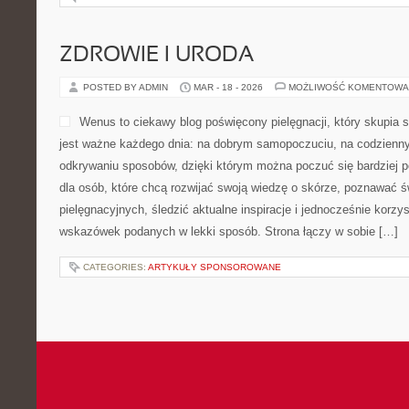
ZDROWIE I URODA
POSTED BY ADMIN
MAR - 18 - 2026
MOŻLIWOŚĆ KOMENTOWA
Wenus to ciekawy blog poświęcony pielęgnacji, który skupia s
jest ważne każdego dnia: na dobrym samopoczuciu, na codziennyc
odkrywaniu sposobów, dzięki którym można poczuć się bardziej p
dla osób, które chcą rozwijać swoją wiedzę o skórze, poznawać ś
pielęgnacyjnych, śledzić aktualne inspiracje i jednocześnie korz
wskazówek podanych w lekki sposób. Strona łączy w sobie […]
CATEGORIES:
ARTYKUŁY SPONSOROWANE