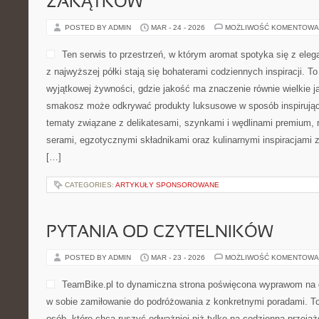
ZAKĄTKÓW
POSTED BY ADMIN
MAR - 24 - 2026
MOŻLIWOŚĆ KOMENTOWA
Ten serwis to przestrzeń, w którym aromat spotyka się z eleg
z najwyższej półki stają się bohaterami codziennych inspiracji. T
wyjątkowej żywności, gdzie jakość ma znaczenie równie wielkie ja
smakosz może odkrywać produkty luksusowe w sposób inspirujący
tematy związane z delikatesami, szynkami i wędlinami premium, 
serami, egzotycznymi składnikami oraz kulinarnymi inspiracjami 
[…]
CATEGORIES:
ARTYKUŁY SPONSOROWANE
PYTANIA OD CZYTELNIKÓW
POSTED BY ADMIN
MAR - 23 - 2026
MOŻLIWOŚĆ KOMENTOWA
TeamBike.pl to dynamiczna strona poświęcona wyprawom na d
w sobie zamiłowanie do podróżowania z konkretnymi poradami. To
osób, które chcą ruszyć odważniej niż tylko na codzienną przejażd