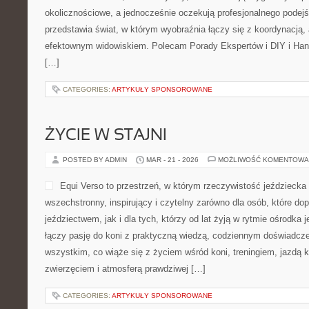
okolicznościowe, a jednocześnie oczekują profesjonalnego podejśc
przedstawia świat, w którym wyobraźnia łączy się z koordynacją,
efektownym widowiskiem. Polecam Porady Ekspertów i DIY i Han
[…]
CATEGORIES:
ARTYKUŁY SPONSOROWANE
ŻYCIE W STAJNI
POSTED BY ADMIN
MAR - 21 - 2026
MOŻLIWOŚĆ KOMENTOWA
Equi Verso to przestrzeń, w którym rzeczywistość jeździeck
wszechstronny, inspirujący i czytelny zarówno dla osób, które do
jeździectwem, jak i dla tych, którzy od lat żyją w rytmie ośrodka j
łączy pasję do koni z praktyczną wiedzą, codziennym doświadcz
wszystkim, co wiąże się z życiem wśród koni, treningiem, jazdą k
zwierzęciem i atmosferą prawdziwej […]
CATEGORIES:
ARTYKUŁY SPONSOROWANE