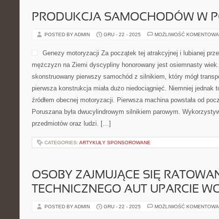
PRODUKCJA SAMOCHODÓW W P
POSTED BY ADMIN
GRU - 22 - 2025
MOŻLIWOŚĆ KOMENTOWA
Genezy motoryzacji Za początek tej atrakcyjnej i lubianej prz
mężczyzn na Ziemi dyscypliny honorowany jest osiemnasty wiek. 
skonstruowany pierwszy samochód z silnikiem, który mógł transp
pierwsza konstrukcja miała dużo niedociągnięć. Niemniej jednak to
źródłem obecnej motoryzacji. Pierwsza machina powstała od poc
Poruszana była dwucylindrowym silnikiem parowym. Wykorzystyw
przedmiotów oraz ludzi. […]
CATEGORIES:
ARTYKUŁY SPONSOROWANE
OSOBY ZAJMUJĄCE SIĘ RATOWA
TECHNICZNEGO AUT UPARCIE WO
POSTED BY ADMIN
GRU - 22 - 2025
MOŻLIWOŚĆ KOMENTOWA