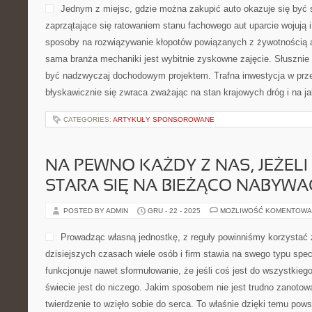
Jednym z miejsc, gdzie można zakupić auto okazuje się być
zaprzątające się ratowaniem stanu fachowego aut uparcie wojują 
sposoby na rozwiązywanie kłopotów powiązanych z żywotnością aut
sama branża mechaniki jest wybitnie zyskowne zajęcie. Słusznie 
być nadzwyczaj dochodowym projektem. Trafna inwestycja w prz
błyskawicznie się zwraca zważając na stan krajowych dróg i na j
CATEGORIES:
ARTYKUŁY SPONSOROWANE
NA PEWNO KAŻDY Z NAS, JEŻEL
STARA SIĘ NA BIEŻĄCO NABYWA
POSTED BY ADMIN
GRU - 22 - 2025
MOŻLIWOŚĆ KOMENTOWA
Prowadząc własną jednostkę, z reguły powinniśmy korzystać 
dzisiejszych czasach wiele osób i firm stawia na swego typu spec
funkcjonuje nawet sformułowanie, że jeśli coś jest do wszystkiego
świecie jest do niczego. Jakim sposobem nie jest trudno zanotowa
twierdzenie to wzięło sobie do serca. To właśnie dzięki temu pow