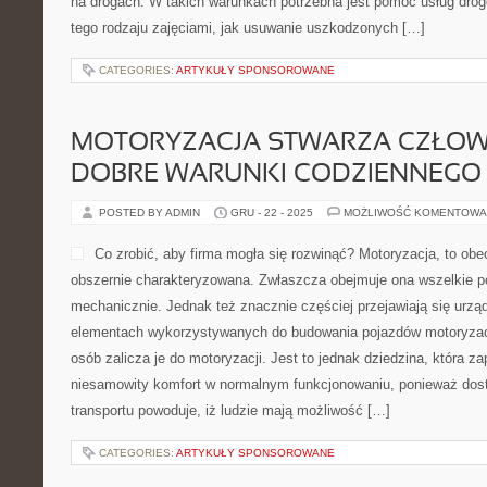
na drogach. W takich warunkach potrzebna jest pomoc usług drog
tego rodzaju zajęciami, jak usuwanie uszkodzonych […]
CATEGORIES:
ARTYKUŁY SPONSOROWANE
MOTORYZACJA STWARZA CZŁOW
DOBRE WARUNKI CODZIENNEGO 
POSTED BY ADMIN
GRU - 22 - 2025
MOŻLIWOŚĆ KOMENTOWA
Co zrobić, aby firma mogła się rozwinąć? Motoryzacja, to obe
obszernie charakteryzowana. Zwłaszcza obejmuje ona wszelkie po
mechanicznie. Jednak też znacznie częściej przejawiają się urząd
elementach wykorzystywanych do budowania pojazdów motoryzacy
osób zalicza je do motoryzacji. Jest to jednak dziedzina, która z
niesamowity komfort w normalnym funkcjonowaniu, ponieważ dos
transportu powoduje, iż ludzie mają możliwość […]
CATEGORIES:
ARTYKUŁY SPONSOROWANE