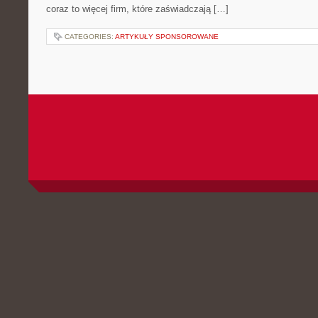
coraz to więcej firm, które zaświadczają […]
CATEGORIES:
ARTYKUŁY SPONSOROWANE