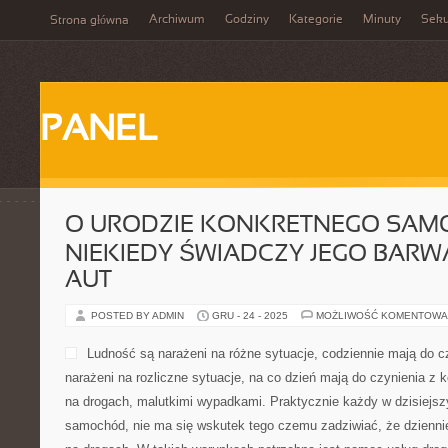
Archiwum
Godziny
Kategorie
Minuty
Sek
Strona główna
PANEL
O URODZIE KONKRETNEGO SA
NIEKIEDY ŚWIADCZY JEGO BARWA
AUT
POSTED BY ADMIN
GRU - 24 - 2025
MOŻLIWOŚĆ KOMENTOWA
Ludność są narażeni na różne sytuacje, codziennie mają do 
narażeni na rozliczne sytuacje, na co dzień mają do czynienia z 
na drogach, malutkimi wypadkami. Praktycznie każdy w dzisiejs
samochód, nie ma się wskutek tego czemu zadziwiać, że dzienni