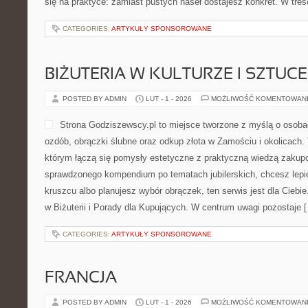
się na praktyce: zamiast pustych haseł dostajesz konkret. W treś
CATEGORIES:
ARTYKUŁY SPONSOROWANE
BIŻUTERIA W KULTURZE I SZTUCE
POSTED BY ADMIN
LUT - 1 - 2026
MOŻLIWOŚĆ KOMENTOWAN
Strona Godziszewscy.pl to miejsce tworzone z myślą o osobach
ozdób, obrączki ślubne oraz odkup złota w Zamościu i okolicach.
którym łączą się pomysły estetyczne z praktyczną wiedzą zakup
sprawdzonego kompendium po tematach jubilerskich, chcesz lepi
kruszcu albo planujesz wybór obrączek, ten serwis jest dla Ciebi
w Biżuterii i Porady dla Kupujących. W centrum uwagi pozostaje 
CATEGORIES:
ARTYKUŁY SPONSOROWANE
FRANCJA
POSTED BY ADMIN
LUT - 1 - 2026
MOŻLIWOŚĆ KOMENTOWAN