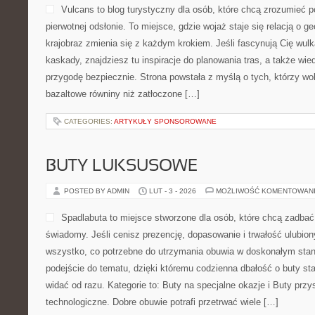
Vulcans to blog turystyczny dla osób, które chcą zrozumieć po
pierwotnej odsłonie. To miejsce, gdzie wojaż staje się relacją o ge
krajobraz zmienia się z każdym krokiem. Jeśli fascynują Cię wulk
kaskady, znajdziesz tu inspiracje do planowania tras, a także wi
przygodę bezpiecznie. Strona powstała z myślą o tych, którzy wo
bazaltowe równiny niż zatłoczone […]
CATEGORIES:
ARTYKUŁY SPONSOROWANE
BUTY LUKSUSOWE
POSTED BY ADMIN
LUT - 3 - 2026
MOŻLIWOŚĆ KOMENTOWAN
Spadlabuta to miejsce stworzone dla osób, które chcą zadba
świadomy. Jeśli cenisz prezencję, dopasowanie i trwałość ulubion
wszystko, co potrzebne do utrzymania obuwia w doskonałym sta
podejście do tematu, dzięki któremu codzienna dbałość o buty sta
widać od razu. Kategorie to: Buty na specjalne okazje i Buty przy
technologiczne. Dobre obuwie potrafi przetrwać wiele […]