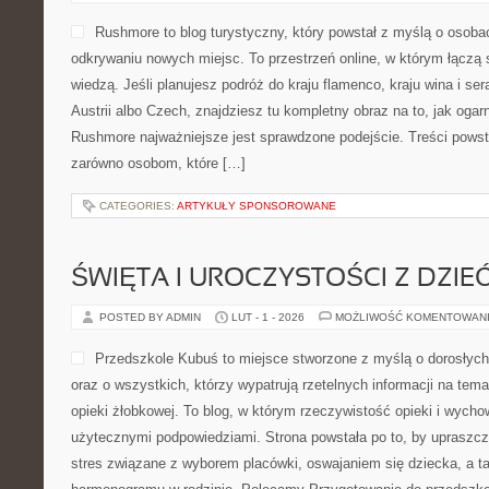
Rushmore to blog turystyczny, który powstał z myślą o osob
odkrywaniu nowych miejsc. To przestrzeń online, w którym łączą
wiedzą. Jeśli planujesz podróż do kraju flamenco, kraju wina i se
Austrii albo Czech, znajdziesz tu kompletny obraz na to, jak oga
Rushmore najważniejsze jest sprawdzone podejście. Treści pows
zarówno osobom, które […]
CATEGORIES:
ARTYKUŁY SPONSOROWANE
ŚWIĘTA I UROCZYSTOŚCI Z DZIE
POSTED BY ADMIN
LUT - 1 - 2026
MOŻLIWOŚĆ KOMENTOWAN
Przedszkole Kubuś to miejsce stworzone z myślą o dorosłyc
oraz o wszystkich, którzy wypatrują rzetelnych informacji na tema
opieki żłobkowej. To blog, w którym rzeczywistość opieki i wycho
użytecznymi podpowiedziami. Strona powstała po to, by upraszc
stres związane z wyborem placówki, oswajaniem się dziecka, a t