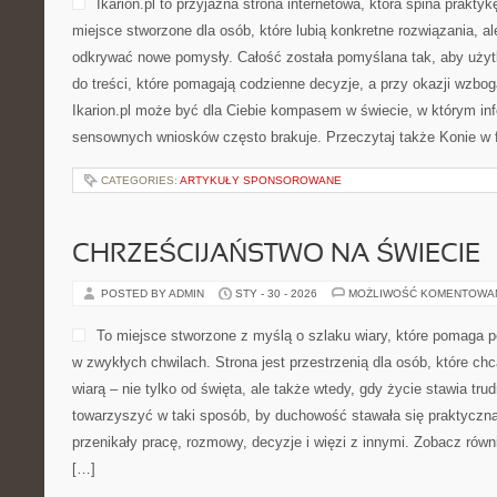
Ikarion.pl to przyjazna strona internetowa, która spina prakt
miejsce stworzone dla osób, które lubią konkretne rozwiązania, a
odkrywać nowe pomysły. Całość została pomyślana tak, aby użytko
do treści, które pomagają codzienne decyzje, a przy okazji wzbo
Ikarion.pl może być dla Ciebie kompasem w świecie, w którym info
sensownych wniosków często brakuje. Przeczytaj także Konie w fi
CATEGORIES:
ARTYKUŁY SPONSOROWANE
CHRZEŚCIJAŃSTWO NA ŚWIECIE
POSTED BY ADMIN
STY - 30 - 2026
MOŻLIWOŚĆ KOMENTOWA
To miejsce stworzone z myślą o szlaku wiary, które pomaga 
w zwykłych chwilach. Strona jest przestrzenią dla osób, które chc
wiarą – nie tylko od święta, ale także wtedy, gdy życie stawia trud
towarzyszyć w taki sposób, by duchowość stawała się praktyczna,
przenikały pracę, rozmowy, decyzje i więzi z innymi. Zobacz równi
[…]