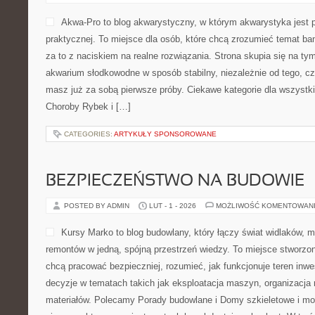
Akwa-Pro to blog akwarystyczny, w którym akwarystyka jest 
praktycznej. To miejsce dla osób, które chcą zrozumieć temat b
za to z naciskiem na realne rozwiązania. Strona skupia się na ty
akwarium słodkowodne w sposób stabilny, niezależnie od tego, cz
masz już za sobą pierwsze próby. Ciekawe kategorie dla wszystk
Choroby Rybek i […]
CATEGORIES:
ARTYKUŁY SPONSOROWANE
BEZPIECZEŃSTWO NA BUDOWIE
POSTED BY ADMIN
LUT - 1 - 2026
MOŻLIWOŚĆ KOMENTOWAN
Kursy Marko to blog budowlany, który łączy świat widlaków,
remontów w jedną, spójną przestrzeń wiedzy. To miejsce stworzo
chcą pracować bezpieczniej, rozumieć, jak funkcjonuje teren inwe
decyzje w tematach takich jak eksploatacja maszyn, organizacja 
materiałów. Polecamy Porady budowlane i Domy szkieletowe i mo