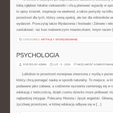
lubią zgłębiać lokalne ciekawostki i chcą planować wyjazdy w sp
tu opisy ścieżek, inspiracje na weekend, a także pomysły na kilk
przestrzeń dla tych, którzy cenią spokój, ale też dla miłośników w
wydarzeń. Przeczytaj także Wydarzenia i festiwale i Zdrowie i rek
zaskakiwać: raz kusi malowniczymi miasteczkami, innym razem 
CATEGORIES:
ARTYKUŁY SPONSOROWANE
PSYCHOLOGIA
POSTED BY ADMIN
LUT - 5 - 2026
MOŻLIWOŚĆ KOMENTOWAN
Lulitulisie to przestrzeń rozwojowa stworzona z myślą o poci
którzy chcą pomagać naukę w sposób naturalny. To miejsce, w k
podawane jako zabawa, a codzienne wyzwania zamieniają się w r
edukację z twórczością, dzięki czemu dziecko może próbować różn
najbardziej intryguje. Polecamy Historia i Język angielski. Główną
życzliwej przestrzeni, w której edukacja odbywa się w […]