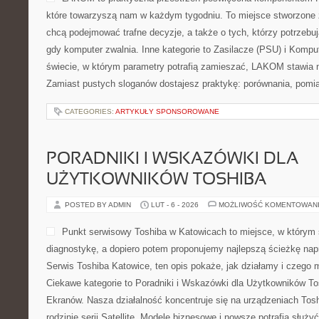
które towarzyszą nam w każdym tygodniu. To miejsce stworzone 
chcą podejmować trafne decyzje, a także o tych, którzy potrzebu
gdy komputer zwalnia. Inne kategorie to Zasilacze (PSU) i Kompu
świecie, w którym parametry potrafią zamieszać, LAKOM stawia n
Zamiast pustych sloganów dostajesz praktykę: porównania, pomi
CATEGORIES:
ARTYKUŁY SPONSOROWANE
PORADNIKI I WSKAZÓWKI DLA
UŻYTKOWNIKÓW TOSHIBA
POSTED BY ADMIN
LUT - 6 - 2026
MOŻLIWOŚĆ KOMENTOWAN
Punkt serwisowy Toshiba w Katowicach to miejsce, w którym 
diagnostykę, a dopiero potem proponujemy najlepszą ścieżkę napra
Serwis Toshiba Katowice, ten opis pokaże, jak działamy i czego
Ciekawe kategorie to Poradniki i Wskazówki dla Użytkowników To
Ekranów. Nasza działalność koncentruje się na urządzeniach Tos
rodzinie serii Satellite. Modele biznesowe i nowsze potrafią służy