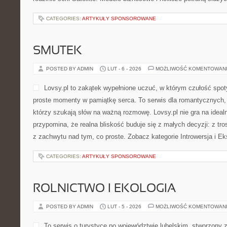
CATEGORIES:
ARTYKUŁY SPONSOROWANE
SMUTEK
POSTED BY ADMIN
LUT - 6 - 2026
MOŻLIWOŚĆ KOMENTOWAN
Lovsy.pl to zakątek wypełnione uczuć, w którym czułość spoty
proste momenty w pamiątkę serca. To serwis dla romantycznych, 
którzy szukają słów na ważną rozmowę. Lovsy.pl nie gra na ideal
przypomina, że realna bliskość buduje się z małych decyzji: z tros
z zachwytu nad tym, co proste. Zobacz kategorie Introwersja i Ek
CATEGORIES:
ARTYKUŁY SPONSOROWANE
ROLNICTWO I EKOLOGIA
POSTED BY ADMIN
LUT - 5 - 2026
MOŻLIWOŚĆ KOMENTOWAN
To serwis o turystyce po województwie lubelskim, stworzony 