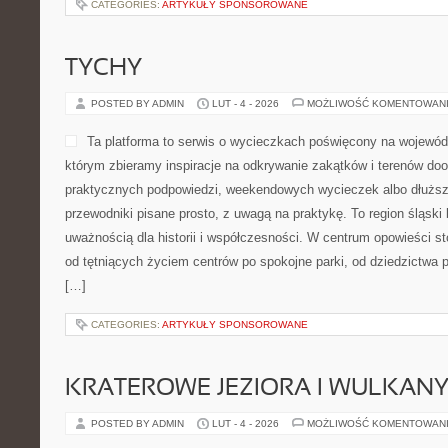
CATEGORIES:
ARTYKUŁY SPONSOROWANE
TYCHY
POSTED BY ADMIN
LUT - 4 - 2026
MOŻLIWOŚĆ KOMENTOWAN
Ta platforma to serwis o wycieczkach poświęcony na wojewódz
którym zbieramy inspiracje na odkrywanie zakątków i terenów dook
praktycznych podpowiedzi, weekendowych wycieczek albo dłuższy
przewodniki pisane prosto, z uwagą na praktykę. To region śląski 
uważnością dla historii i współczesności. W centrum opowieści st
od tętniących życiem centrów po spokojne parki, od dziedzictwa 
[…]
CATEGORIES:
ARTYKUŁY SPONSOROWANE
KRATEROWE JEZIORA I WULKAN
POSTED BY ADMIN
LUT - 4 - 2026
MOŻLIWOŚĆ KOMENTOWAN