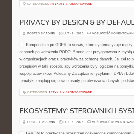
CATEGORIES:
ARTYKUŁY SPONSOROWANE
PRIVACY BY DESIGN & BY DEFAU
POSTED BY ADMIN
LUT - 7 - 2026
MOŻLIWOŚĆ KOMENTOWAN
Kompendium po GDPR to serwis, które systematyzuje reguły 
osobach po wdrożeniu RODO. Strona jest przygotowana z myślą
w organizacjach oraz u praktyków za ochronę danych. Jej cel to 
przepisów w taki sposób, aby wdrożenia były logiczne na pomyłki,
współpracowników. Polecamy Zarządzanie ryzykiem i DPIA i Eduk
tematyki znajdują się nowe zasady przetwarzania danych: podst
CATEGORIES:
ARTYKUŁY SPONSOROWANE
EKOSYSTEMY: STEROWNIKI I SY
POSTED BY ADMIN
LUT - 6 - 2026
MOŻLIWOŚĆ KOMENTOWAN
LAKOM to praktyczna przestrzeń poświęcona komponentom 