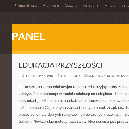
Archiwum
Godziny
Kategorie
Minuty
Sek
Strona główna
PANEL
EDUKACJA PRZYSZŁOŚCI
POSTED BY ADMIN
LUT - 7 - 2026
MOŻLIWOŚĆ KOMENTOWAN
nasza platforma edukacyjna to portal edukacyjny, który zbiera
zdobywać kompetencje w modelu edukacji na odległość. To miejs
kursantach, rodzicach oraz edukatorach, którzy chcą usprawnić c
Jeśli interesuje Cię praktyka zamiast pustych haseł, znajdziesz tu
proste schematy dobrych nawyków i sprawdzonych rozwiązań. Dob
Szkoła i Nowatorskie metody nauczania. Idea serwisu jest prosta