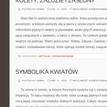
ROLETY, ŻALUZJE I ZASŁONY
POSTED BY ADMIN
KWI - 9 - 2026
MOŻLIWOŚĆ KOMENTOWAN
Mars-Net to wartościowa platforma online, która poświęcona j
przestrzeń, w którym pomysły idą w parze z użytecznymi wskazó
miłośników pięknych wnętrz w planowaniu atrakcyjnych aranżacji,
opcji związanych z panelami, a także z oknami. To centrum porad
wnętrze od podstaw. Warto przeczytać: Rolety, Żaluzje i Zasłony 
znaleźć rozbudowane teksty, które opisują istotne tematy związa
CATEGORIES:
ARTYKUŁY SPONSOROWANE
SYMBOLIKA KWIATÓW
POSTED BY ADMIN
KWI - 8 - 2026
MOŻLIWOŚĆ KOMENTOWAN
Ta strona to serwis, w którym florystyka spotyka się z roma
inspiracją. To baza inspiracji dla osób, które szukają pięknych k
chcą lepiej zrozumieć estetykę ślubnych aranżacji. Całość skupia
ślubnych, ale nie zamyka się wyłącznie w tej tematyce, bo prowa