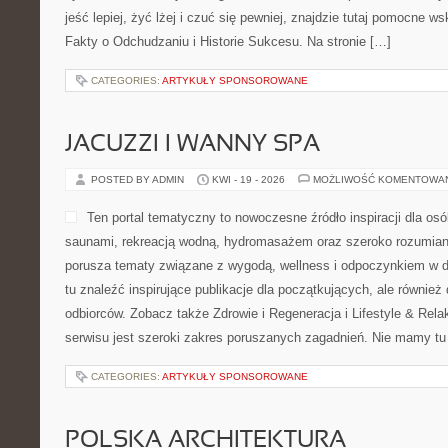
jeść lepiej, żyć lżej i czuć się pewniej, znajdzie tutaj pomocne w
Fakty o Odchudzaniu i Historie Sukcesu. Na stronie […]
CATEGORIES:
ARTYKUŁY SPONSOROWANE
JACUZZI I WANNY SPA
POSTED BY ADMIN
KWI - 19 - 2026
MOŻLIWOŚĆ KOMENTOWA
Ten portal tematyczny to nowoczesne źródło inspiracji dla osób
saunami, rekreacją wodną, hydromasażem oraz szeroko rozumian
porusza tematy związane z wygodą, wellness i odpoczynkiem w 
tu znaleźć inspirujące publikacje dla początkujących, ale również
odbiorców. Zobacz także Zdrowie i Regeneracja i Lifestyle & Re
serwisu jest szeroki zakres poruszanych zagadnień. Nie mamy tu
CATEGORIES:
ARTYKUŁY SPONSOROWANE
POLSKA ARCHITEKTURA