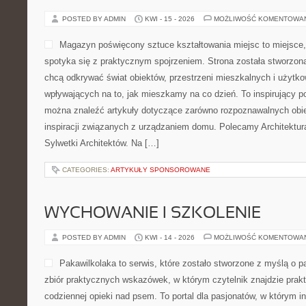
POSTED BY ADMIN
KWI - 15 - 2026
MOŻLIWOŚĆ KOMENTOWA
Magazyn poświęcony sztuce kształtowania miejsc to miejsce,
spotyka się z praktycznym spojrzeniem. Strona została stworzon
chcą odkrywać świat obiektów, przestrzeni mieszkalnych i użytk
wpływających na to, jak mieszkamy na co dzień. To inspirujący po
można znaleźć artykuły dotyczące zarówno rozpoznawalnych obie
inspiracji związanych z urządzaniem domu. Polecamy Architektur
Sylwetki Architektów. Na […]
CATEGORIES:
ARTYKUŁY SPONSOROWANE
WYCHOWANIE I SZKOLENIE
POSTED BY ADMIN
KWI - 14 - 2026
MOŻLIWOŚĆ KOMENTOWA
Pakawilkolaka to serwis, które zostało stworzone z myślą o pa
zbiór praktycznych wskazówek, w którym czytelnik znajdzie prak
codziennej opieki nad psem. To portal dla pasjonatów, w którym in