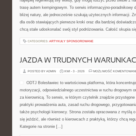
najlepiej regenerują siły wtedy, gdy mogą ruszyć przed siebie z 
trasę autem kempingowym. To serwis informacyjno-poradnikowy dl
bliżej natury, ale jednocześnie szukają użytecznych informacji. Z
dla osób stawiających pierwsze kroki oraz dla bardziej doświadc
chcą stale udoskonalać swój styl podróżowania. Całość skupia s
CATEGORIES:
ARTYKUŁY SPONSOROWANE
JAZDA W TRUDNYCH WARUNKA
POSTED BY ADMIN
KWI - 3 - 2026
MOŻLIWOŚĆ KOMENTOWAN
ODTJ Bolesławiec to wartościowa platforma, która koncentruj
motoryzacji, odpowiedzialnego uczestnictwa w ruchu drogowym or
za kierownicą. To serwis, w którym czytelnik znajdzie przystępn
praktyki prowadzenia auta, zasad ruchu drogowego, przygotowani
także psychologii kierowcy. Strona została opracowana z myślą o 
się jeździć, ale również o kierowcach z praktyką, którzy chcą reg
Kategorie na stronie […]