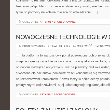
kulinarnymi, testami i ciekawostkami z branży. Zobacz też Restau
RestauracjaSpichlerz. To miejsce, które łączy smak, wiedzę i inspir
tylko po pomysły na kolejne miejsca do odwiedzenia, […]
CATEGORIES:
ARTYKUŁY SPONSOROWANE
NOWOCZESNE TECHNOLOGIE W 
POSTED BY ADMIN
KWI - 10 - 2026
MOŻLIWOŚĆ KOMENTOWA
Ta platforma to wartościowy portal poświęcony ochronie wzrok
miejsce zajmują zagadnienia związane z pracą lekarza okulisty, 
od doboru rozwiązań optycznych. Już na pierwszy rzut oka widać,
stworzone dla pacjentów, ponieważ treści koncentrują się zarówno
na rozpoznawaniu problemów. Serwis łączy w sobie cechy poradni
praktycznymi wskazówkami, a jej układ sugeruje regularną aktuali
CATEGORIES:
ARTYKUŁY SPONSOROWANE