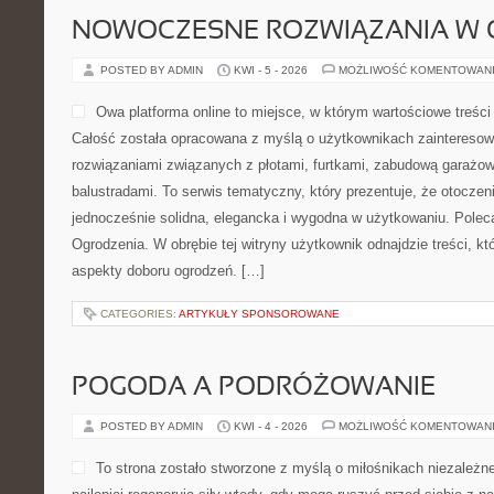
NOWOCZESNE ROZWIĄZANIA W 
POSTED BY ADMIN
KWI - 5 - 2026
MOŻLIWOŚĆ KOMENTOWAN
Owa platforma online to miejsce, w którym wartościowe treści
Całość została opracowana z myślą o użytkownikach zaintereso
rozwiązaniami związanych z płotami, furtkami, zabudową garażow
balustradami. To serwis tematyczny, który prezentuje, że otocz
jednocześnie solidna, elegancka i wygodna w użytkowaniu. Polec
Ogrodzenia. W obrębie tej witryny użytkownik odnajdzie treści, kt
aspekty doboru ogrodzeń. […]
CATEGORIES:
ARTYKUŁY SPONSOROWANE
POGODA A PODRÓŻOWANIE
POSTED BY ADMIN
KWI - 4 - 2026
MOŻLIWOŚĆ KOMENTOWAN
To strona zostało stworzone z myślą o miłośnikach niezależn