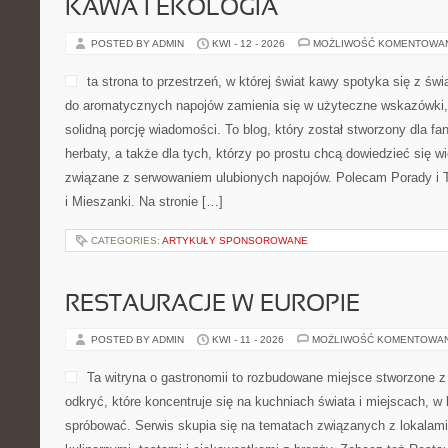
KAWA I EKOLOGIA
POSTED BY ADMIN
KWI - 12 - 2026
MOŻLIWOŚĆ KOMENTOWA
ta strona to przestrzeń, w której świat kawy spotyka się z św
do aromatycznych napojów zamienia się w użyteczne wskazówki, i
solidną porcję wiadomości. To blog, który został stworzony dla fan
herbaty, a także dla tych, którzy po prostu chcą dowiedzieć się w
związane z serwowaniem ulubionych napojów. Polecam Porady i 
i Mieszanki. Na stronie […]
CATEGORIES:
ARTYKUŁY SPONSOROWANE
RESTAURACJE W EUROPIE
POSTED BY ADMIN
KWI - 11 - 2026
MOŻLIWOŚĆ KOMENTOWA
Ta witryna o gastronomii to rozbudowane miejsce stworzone z
odkryć, które koncentruje się na kuchniach świata i miejscach, w
spróbować. Serwis skupia się na tematach związanych z lokalami