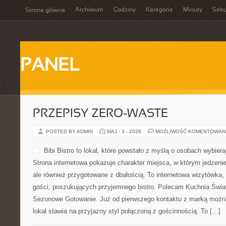
Archiwum
Godziny
Kategorie
Minuty
Sek
Strona główna
PANEL
PRZEPISY ZERO-WASTE
POSTED BY ADMIN
MAJ - 3 - 2026
MOŻLIWOŚĆ KOMENTOWAN
Bibi Bistro to lokal, które powstało z myślą o osobach wybie
Strona internetowa pokazuje charakter miejsca, w którym jedzenie
ale również przygotowane z dbałością. To internetowa wizytówka
gości, poszukujących przyjemnego bistro. Polecam Kuchnia Świat
Sezonowe Gotowanie. Już od pierwszego kontaktu z marką można
lokal stawia na przyjazny styl połączoną z gościnnością. To […]