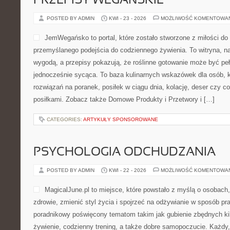
PRZEPISY WEGAŃSKIE
POSTED BY ADMIN
KWI - 23 - 2026
MOŻLIWOŚĆ KOMENTOWA
JemWegańsko to portal, które zostało stworzone z miłości do k
przemyślanego podejścia do codziennego żywienia. To witryna, na
wygodą, a przepisy pokazują, że roślinne gotowanie może być pełna
jednocześnie sycąca. To baza kulinarnych wskazówek dla osób, k
rozwiązań na poranek, posiłek w ciągu dnia, kolację, deser czy 
posiłkami. Zobacz także Domowe Produkty i Przetwory i […]
CATEGORIES:
ARTYKUŁY SPONSOROWANE
PSYCHOLOGIA ODCHUDZANIA
POSTED BY ADMIN
KWI - 22 - 2026
MOŻLIWOŚĆ KOMENTOWA
MagicalJune.pl to miejsce, które powstało z myślą o osobach
zdrowie, zmienić styl życia i spojrzeć na odżywianie w sposób pr
poradnikowy poświęcony tematom takim jak gubienie zbędnych k
żywienie, codzienny trening, a także dobre samopoczucie. Każdy