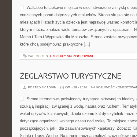
Wallaboo to ciekawe miejsce w sieci stworzone z myślą o opi
codziennych porad dotyczących maluchów. Strona skupia się na 
miesiącach i latach życia dziecka jest naprawdę ważne: komforci
którym można znaleźć wiele tematów związanych z spacerami. Now
Mama i Tata i Wyprawka dla Maluszka. Strona została przygotow
które chcą podejmować praktyczne […]
CATEGORIES:
ARTYKUŁY SPONSOROWANE
ŻEGLARSTWO TURYSTYCZNE
POSTED BY ADMIN
KWI - 28 - 2026
MOŻLIWOŚĆ KOMENTOWA
Strona internetowa poświęcony turystyce aktywnej to idealny 
szukają inspiracji związanej z wodą, naturą oraz ruchem. Tematyk
wokół spływów kajakowych, dzięki czemu każdy czytelnik może z
dotyczące organizacji wolnego czasu nad rzeką. To miejsce stwo
początkujących, jak i dla zaawansowanych kajakarzy. Zobacz: Kaj
Szlaki i Trasy Wodne. Na stronie można znaleźć szczegółowe prz