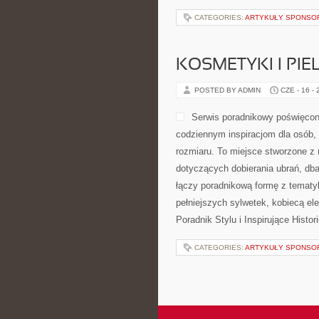
CATEGORIES:
ARTYKUŁY SPONS
KOSMETYKI I PI
POSTED BY ADMIN
CZE - 16 -
Serwis poradnikowy poświęcony
codziennym inspiracjom dla osób, 
rozmiaru. To miejsce stworzone z 
dotyczących dobierania ubrań, db
łączy poradnikową formę z tematyk
pełniejszych sylwetek, kobiecą e
Poradnik Stylu i Inspirujące Histor
CATEGORIES:
ARTYKUŁY SPONS