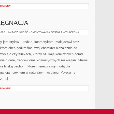
OROWANE
ELĘGNACJA
KOSMETYKI
 2026
MOŻLIWOŚĆ KOMENTOWANIA
ZOSTAŁA WYŁĄCZONA
I
PIELĘGNACJA
 jest stylowi, urodzie, kosmetykom, makijażowi oraz
które chcą podkreślać swój charakter niezależnie od
myślą o czytelnikach, którzy szukają konkretnych porad
ania o cerę, trendów oraz kosmetycznych rozwiązań. Strona
ą bliską osobom, które interesują się modą dla
legancją i pięknem w naturalnym wydaniu. Polecamy
ie […]
OROWANE