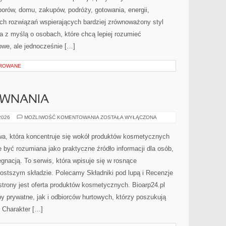
orów, domu, zakupów, podróży, gotowania, energii,
ych rozwiązań wspierających bardziej zrównoważony styl
a z myślą o osobach, które chcą lepiej rozumieć
we, ale jednocześnie […]
OROWANE
ÓWNANIA
RECENZJE
 2026
MOŻLIWOŚĆ KOMENTOWANIA
ZOSTAŁA WYŁĄCZONA
I
PORÓWNANIA
towa, która koncentruje się wokół produktów kosmetycznych
 być rozumiana jako praktyczne źródło informacji dla osób,
ęgnacją. To serwis, która wpisuje się w rosnące
ostszym składzie. Polecamy Składniki pod lupą i Recenzje
rony jest oferta produktów kosmetycznych. Bioarp24.pl
 prywatne, jak i odbiorców hurtowych, którzy poszukują
 Charakter […]