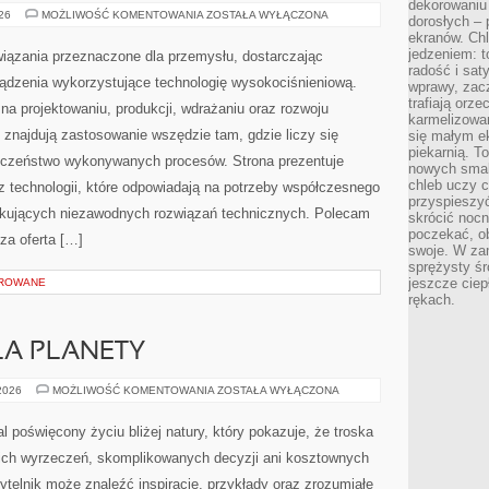
dekorowaniu 
CIEKAWOSTKI
026
MOŻLIWOŚĆ KOMENTOWANIA
ZOSTAŁA WYŁĄCZONA
dorosłych – 
I
ekranów. Chl
GIGANTY
ŚWIATA
jedzeniem: t
ązania przeznaczone dla przemysłu, dostarczając
radość i sat
ządzenia wykorzystujące technologię wysokociśnieniową.
wprawy, zac
trafiają orz
na projektowaniu, produkcji, wdrażaniu oraz rozwoju
karmelizowan
znajdują zastosowanie wszędzie tam, gdzie liczy się
się małym e
piekarnią. T
ieczeństwo wykonywanych procesów. Strona prezentuje
nowych smak
chleb uczy c
az technologii, które odpowiadają na potrzeby współczesnego
przyspieszyć
ukujących niezawodnych rozwiązań technicznych. Polecam
skrócić noc
poczekać, ob
za oferta […]
swoje. W za
sprężysty śr
jeszcze ciep
OROWANE
rękach.
LA PLANETY
TECHNOLOGIE
 2026
MOŻLIWOŚĆ KOMENTOWANIA
ZOSTAŁA WYŁĄCZONA
DLA
PLANETY
al poświęcony życiu bliżej natury, który pokazuje, że troska
kich wyrzeczeń, skomplikowanych decyzji ani kosztownych
ytelnik może znaleźć inspiracje, przykłady oraz zrozumiałe