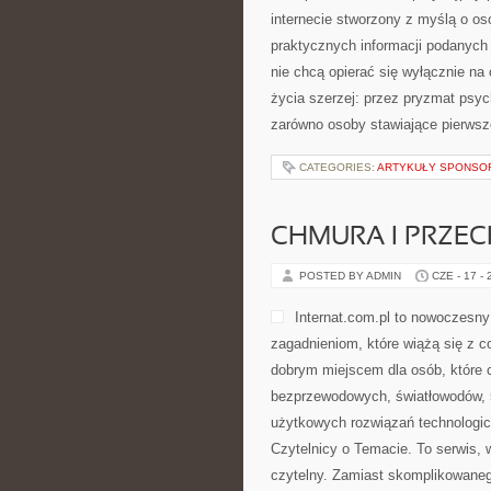
internecie stworzony z myślą o oso
praktycznych informacji podanych 
nie chcą opierać się wyłącznie na
życia szerzej: przez pryzmat psyc
zarówno osoby stawiające pierwsze
CATEGORIES:
ARTYKUŁY SPONS
CHMURA I PRZE
POSTED BY ADMIN
CZE - 17 -
Internat.com.pl to nowoczesn
zagadnieniom, które wiążą się z 
dobrym miejscem dla osób, które c
bezprzewodowych, światłowodów, 
użytkowych rozwiązań technologicz
Czytelnicy o Temacie. To serwis,
czytelny. Zamiast skomplikowaneg