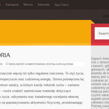
y
Kategorie
Minuty
Sekundy
Spis Treści
SUB
ORIA
Zapach świe
coś z dzieci
SPRZĘT
026
MOŻLIWOŚĆ KOMENTOWANIA
ZOSTAŁA WYŁĄCZONA
czasach, gd
I
gotowych, w
AKCESORIA
powrotu do k
nacznie więcej niż tylko regularne ćwiczenia. To styl życia,
ważny jest s
amopoczucie oraz codzienną energię. Strona poświęcona tej
czekanie aż
rumieni się 
trum wiedzy, w którym każdy miłośnik ruchu – zarówno
codzienny p
 – może znaleźć wartościowe materiały dotyczące
tradycja pie
czymś natur
u życia, odżywiania oraz świadomego rozwijania własnej
wypieki prz
zakwasu stan
ę na popularyzowaniu aktywności fizycznej, przedstawiając
Później zastą