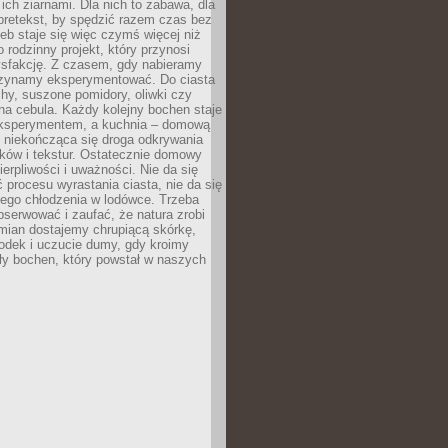
ich ziarnami. Dla nich to zabawa, dla
pretekst, by spędzić razem czas bez
eb staje się więc czymś więcej niż
o rodzinny projekt, który przynosi
ysfakcję. Z czasem, gdy nabieramy
zynamy eksperymentować. Do ciasta
echy, suszone pomidory, oliwki czy
a cebula. Każdy kolejny bochen staje
ksperymentem, a kuchnia – domową
o niekończąca się droga odkrywania
ów i tekstur. Ostatecznie domowy
ierpliwości i uważności. Nie da się
 procesu wyrastania ciasta, nie da się
nego chłodzenia w lodówce. Trzeba
serwować i zaufać, że natura zrobi
mian dostajemy chrupiącą skórkę,
odek i uczucie dumy, gdy kroimy
ły bochen, który powstał w naszych