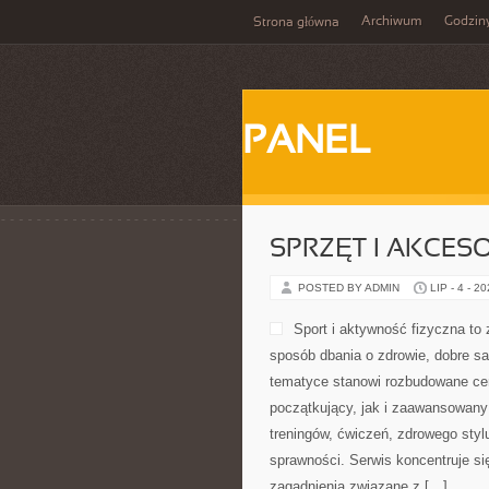
Archiwum
Godzin
Strona główna
PANEL
SPRZĘT I AKCES
POSTED BY ADMIN
LIP - 4 - 2
Sport i aktywność fizyczna to z
sposób dbania o zdrowie, dobre s
tematyce stanowi rozbudowane cen
początkujący, jak i zaawansowany
treningów, ćwiczeń, zdrowego styl
sprawności. Serwis koncentruje si
zagadnienia związane z […]