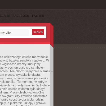
SCRIBE
FACEBOOK
TWITTER
żo upieczonego chleba ma w sobie
ństwa, bezpieczeństwa i spokoju. W
y większość rzeczy kupujemy
łasny bochen staje się symbolem
orzeni. Nie chodzi wyłącznie o smak –
am proces: wyrabianie ciasta,
 wyrośnie, obserwowanie jak skórka
w piekarniku. To moment, w którym
ośpiech na chwilę zwalnia. W Polsce
czenia chleba w domu była kiedyś
alnym. Piece chlebowe, wspólne
ed świętami czy żmudne pilnowanie
owiły część życia wielu rodzin.
piły je piekarnie, sklepy i gotowe