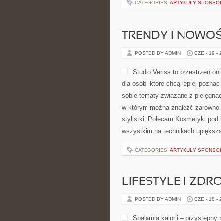
CATEGORIES:
ARTYKUŁY SPONS
TRENDY I NOWOŚ
POSTED BY ADMIN
CZE - 19 -
Studio Veriss to przestrzeń 
dla osób, które chcą lepiej poznać
sobie tematy związane z pielęgnac
w którym można znaleźć zarówno l
stylistki. Polecam Kosmetyki pod 
wszystkim na technikach upiększan
CATEGORIES:
ARTYKUŁY SPONS
LIFESTYLE I ZD
POSTED BY ADMIN
CZE - 18 -
Spalarnia kalorii – przystępny 