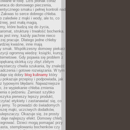
owane w folię. Dziś jednak coraz
 wraca do domowego pieczenia,
entycznego smaku i pełnej kontroli nad
 Zakwas to serce dobrego chleba.
o zaledwie z mąki i wody, ale to, co
źniej, jest małą magią.
my, które budzą się do życia,
aromat, strukturę i trwałość bochenka.
 jest inny, każdy pachnie nieco
aczej pracuje. Dlatego jedne chleby
rdziej kwaśne, inne mają
szy smak. Współczesny domowy piekarz
ycji ogromną wiedzę: książki, kursy,
 internetowe. Gdy pojawia się problem z
opękaną skórką czy zbyt zbitym
wystarczy chwila szukania, by znaleźć
iadczenia i gotowe rozwiązania. W tym
daje się dobry
blog kulinarny
który
u pokazuje przepisy i podpowiada, jak
 z typowymi błędami. Najważniejsze
to, że wypiekanie chleba zmienia
enia o jedzeniu. Zamiast szybko
szyka pierwszy lepszy produkt,
ytać etykiety i zastanawiać się, co
ę jemy. To prowadzi do świadomych
pszej mąki, uczciwych dodatków,
 ulepszaczy. Okazuje się, że prosty
 daje najlepszy efekt. Domowy chleb
integrować. Dzieci mogą pomagać przy
ciasta, stemplowaniu bochenków czy