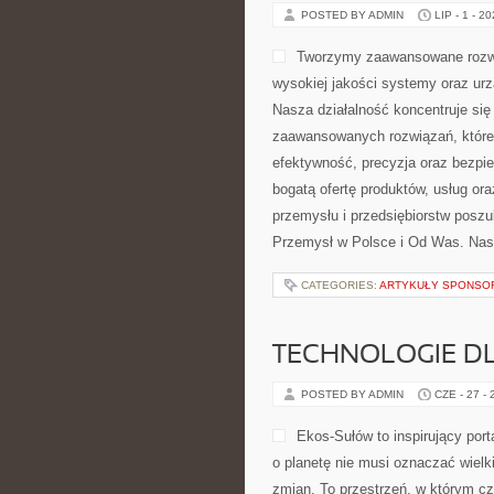
POSTED BY ADMIN
LIP - 1 - 2
Tworzymy zaawansowane rozwi
wysokiej jakości systemy oraz ur
Nasza działalność koncentruje się 
zaawansowanych rozwiązań, które 
efektywność, precyzja oraz bezp
bogatą ofertę produktów, usług or
przemysłu i przedsiębiorstw posz
Przemysł w Polsce i Od Was. Nas
CATEGORIES:
ARTYKUŁY SPONS
TECHNOLOGIE D
POSTED BY ADMIN
CZE - 27 -
Ekos-Sułów to inspirujący port
o planetę nie musi oznaczać wiel
zmian. To przestrzeń, w którym cz