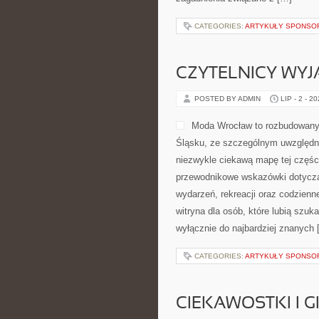
CATEGORIES:
ARTYKUŁY SPONS
CZYTELNICY WYJ
POSTED BY ADMIN
LIP - 2 - 2
Moda Wrocław to rozbudowany
Śląsku, ze szczególnym uwzględni
niezwykle ciekawą mapę tej części
przewodnikowe wskazówki dotyczące 
wydarzeń, rekreacji oraz codzien
witryna dla osób, które lubią szu
wyłącznie do najbardziej znanych 
CATEGORIES:
ARTYKUŁY SPONS
CIEKAWOSTKI I 