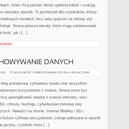
bach, które chcą poznać temat spalania kalorii i szukają
w naturalny sposób. To przestrzeń dla czytelników, którzy
 chwilowych trendach, lecz wolą spojrzeć na zdrowy styl
hologii. Strona porusza tematy, które mogą zainteresować
 kroki, jak i […]
OROWANE
CHOWYWANIE DANYCH
CHMURA
 2026
MOŻLIWOŚĆ KOMENTOWANIA
ZOSTAŁA WYŁĄCZONA
I
PRZECHOWYWANIE
DANYCH
y blog poświęcony cyfrowemu światu oraz wszystkim
codziennym korzystaniem z routera. Strona może być
hcą uporządkować wiedzę o świecie internetu, sieci
5G, chmury, hostingu, cyberbezpieczeństwa oraz
nych. Nowości na stronie: Internet Mobilny i 5G i
 w którym cyfrowa rzeczywistość zostaje pokazana w sposób
o języka, czytelnik może […]