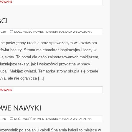
OROWANE
CI
TRENDY
 2026
MOŻLIWOŚĆ KOMENTOWANIA
ZOSTAŁA WYŁĄCZONA
I
NOWOŚCI
online poświęcony urodzie oraz sprawdzonym wskazówkom
 świat beauty. Strona ma charakter inspiracyjny i łączy w
ją skóry. To portal dla osób zainteresowanych makijażem,
uźniejsze teksty, jak i wskazówki przydatne w pracy
lupą i Makijaż gwiazd. Tematyka strony skupia się przede
ia, ale nie ogranicza […]
OROWANE
ROWE NAWYKI
LIFESTYLE
 2026
MOŻLIWOŚĆ KOMENTOWANIA
ZOSTAŁA WYŁĄCZONA
I
ZDROWE
NAWYKI
przewodnik po spalaniu kalorii Spalarnia kalorii to miejsce w