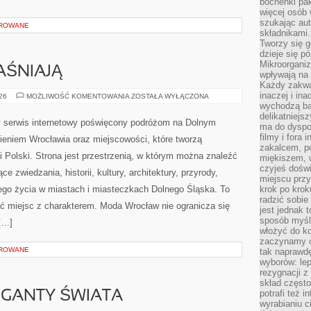
bochenki pak
więcej osób
szukając aut
OROWANE
składnikami.
Tworzy się g
dzieje się pó
Mikroorganiz
AŚNIAJĄ
wpływają na 
Każdy zakwas
inaczej i in
CZYTELNICY
026
MOŻLIWOŚĆ KOMENTOWANIA
ZOSTAŁA WYŁĄCZONA
WYJAŚNIAJĄ
wychodzą ba
delikatniej
 serwis internetowy poświęcony podróżom na Dolnym
ma do dyspoz
filmy i fora
eniem Wrocławia oraz miejscowości, które tworzą
zakalcem, p
 Polski. Strona jest przestrzenią, w którym można znaleźć
miękiszem, 
czyjeś dośw
zwiedzania, historii, kultury, architektury, przyrody,
miejscu przy
nego życia w miastach i miasteczkach Dolnego Śląska. To
krok po krok
radzić sobie
kać miejsc z charakterem. Moda Wrocław nie ogranicza się
jest jednak 
sposób myśl
[…]
włożyć do ko
zaczynamy cz
OROWANE
tak naprawd
wyborów: le
rezygnacji z
skład często
potrafi też 
GIGANTY ŚWIATA
wyrabianiu 