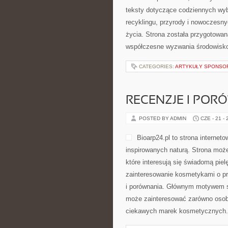
teksty dotyczące codziennych wyb
recyklingu, przyrody i nowoczesn
życia. Strona została przygotowan
współczesne wyzwania środowisko
CATEGORIES:
ARTYKUŁY SPONS
RECENZJE I POR
POSTED BY ADMIN
CZE - 21 -
Bioarp24.pl to strona interne
inspirowanych naturą. Strona może
które interesują się świadomą piel
zainteresowanie kosmetykami o pr
i porównania. Głównym motywem st
może zainteresować zarówno osoby
ciekawych marek kosmetycznych.