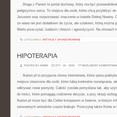
Droga z Panem to portal duchowy, który ma być przewodniki
pielgrzymce serca. To miejsce dla osób, które chcą przybliżyć do
Jezusem oraz rozpoznawać znaczenie w świetle Dobrej Nowiny. Ca
że wiara nie jest dodatkiem do życia, ale szlakiem, którą można 
Warto przeczytać Judaizm i Ateizm i agnostycyzm. Na stronach 
CATEGORIES:
ARTYKUŁY SPONSOROWANE
HIPOTERAPIA
POSTED BY ADMIN
STY - 30 - 2026
MOŻLIWOŚĆ KOMENTOWA
Ikarion.pl to przyjazna strona internetowa, która spina prakt
miejsce stworzone dla osób, które lubią konkretne rozwiązania, a
odkrywać nowe pomysły. Całość została pomyślana tak, aby użytko
do treści, które pomagają codzienne decyzje, a przy okazji wzbo
Ikarion.pl może być dla Ciebie kompasem w świecie, w którym info
sensownych wniosków często brakuje. Przeczytaj także Konie w fi
CATEGORIES:
ARTYKUŁY SPONSOROWANE