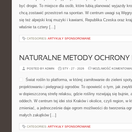
być drogie. To miejsce dla osób, które lubią planować wyjazdy kr
chcą zostawić przestrzeń na spontan. W centrum uwagi są Węgry, 
się też alpejski kraj muzyki i kawiarni, Republika Czeska oraz kraj 
właśnie ta cztery […]
CATEGORIES:
ARTYKUŁY SPONSOROWANE
NATURALNE METODY OCHRONY 
POSTED BY ADMIN
STY - 27 - 2026
MOŻLIWOŚĆ KOMENTOWA
Świat roślin to platforma, w której zamiłowanie do zieleni spo
projektowaniu i pielęgnacji ogrodów. To opowieść o tym, jak zwyk
w dopieszczoną strefę relaksu, gdzie rośliny rozwijają się bujnie,
oddech. W centrum tej idei stoi Kraków i okolice, czyli region, w k
zmieniać, a jednocześnie daje ogrom możliwości do tworzenia ogr
małych zakątków […]
CATEGORIES:
ARTYKUŁY SPONSOROWANE