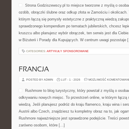
Strona Godziszewscy.pl to miejsce tworzone z myślą o osobach
ozdób, obrączki ślubne oraz odkup złota w Zamościu i okolicach.
którym łączą się pomysły estetyczne z praktyczną wiedzą zakup
sprawdzonego kompendium po tematach jubilerskich, chcesz lepi
kruszcu albo planujesz wybór obrączek, ten serwis jest dla Ciebi
w Biżuterii i Porady dla Kupujących. W centrum uwagi pozostaje 
CATEGORIES:
ARTYKUŁY SPONSOROWANE
FRANCJA
POSTED BY ADMIN
LUT - 1 - 2026
MOŻLIWOŚĆ KOMENTOWAN
Rushmore to blog turystyczny, który powstał z myślą o osob
odkrywaniu nowych miejsc. To przestrzeń online, w którym łączą
wiedzą. Jeśli planujesz podróż do kraju flamenco, kraju wina i se
Austrii albo Czech, znajdziesz tu kompletny obraz na to, jak oga
Rushmore najważniejsze jest sprawdzone podejście. Treści pows
zarówno osobom, które […]