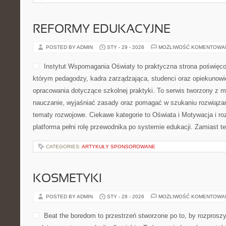
REFORMY EDUKACYJNE
POSTED BY ADMIN
STY - 29 - 2026
MOŻLIWOŚĆ KOMENTOWA
Instytut Wspomagania Oświaty to praktyczna strona poświęco
którym pedagodzy, kadra zarządzająca, studenci oraz opiekunowi
opracowania dotyczące szkolnej praktyki. To serwis tworzony z m
nauczanie, wyjaśniać zasady oraz pomagać w szukaniu rozwiąza
tematy rozwojowe. Ciekawe kategorie to Oświata i Motywacja i ro
platforma pełni rolę przewodnika po systemie edukacji. Zamiast te
CATEGORIES:
ARTYKUŁY SPONSOROWANE
KOSMETYKI
POSTED BY ADMIN
STY - 28 - 2026
MOŻLIWOŚĆ KOMENTOWA
Beat the boredom to przestrzeń stworzone po to, by rozprosz