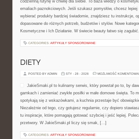
codzienną rutynę w chwilę dla siebie. To baza wiedzy o kosmety
emaliach paznokciowych. Jeśli szukasz pomysłów, chcesz lepiej 
wybierać produkty bardziej świadomie, znajdziesz tu instrukcje, o
dopasowane do różnych potrzeb, budżetów i stylów. Nowe kategori
Kosmetyczne i Ich Działanie. W świecie beauty łatwo się zagubić
CATEGORIES:
ARTYKUŁY SPONSOROWANE
DIETY
POSTED BY ADMIN
STY - 28 - 2026
MOŻLIWOŚĆ KOMENTOWA
JakieSmaki.pl to kulinarny serwis, który powstał po to, by da
garnkach i zamieniać zwykłe posiłki w małe domowe święta. To mi
spotykają się z wskazówkami, a kuchnia przestaje być obowiązkie
Niezależnie od tego, czy gotujesz regularnie, czy dopiero stawias
tu inspiracje, które pomagają gotować szybciej i jeść lepiej. Po
przetwory. W JakieSmaki.pl liczy się smak, […]
CATEGORIES:
ARTYKUŁY SPONSOROWANE