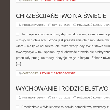
CHRZEŚCIJAŃSTWO NA ŚWIECIE
POSTED BY ADMIN
STY - 30 - 2026
MOŻLIWOŚĆ KOMENTOWA
To miejsce stworzone z myślą o szlaku wiary, które pomaga 
w zwykłych chwilach. Strona jest przestrzenią dla osób, które chc
wiarą – nie tylko od święta, ale także wtedy, gdy życie stawia trud
towarzyszyć w taki sposób, by duchowość stawała się praktyczna,
przenikały pracę, rozmowy, decyzje i więzi z innymi. Zobacz równi
[…]
CATEGORIES:
ARTYKUŁY SPONSOROWANE
WYCHOWANIE I RODZICIELSTWO
POSTED BY ADMIN
STY - 29 - 2026
MOŻLIWOŚĆ KOMENTOWA
Przedszkole w Wielichowie to serwis poradnikowy tworzony z 