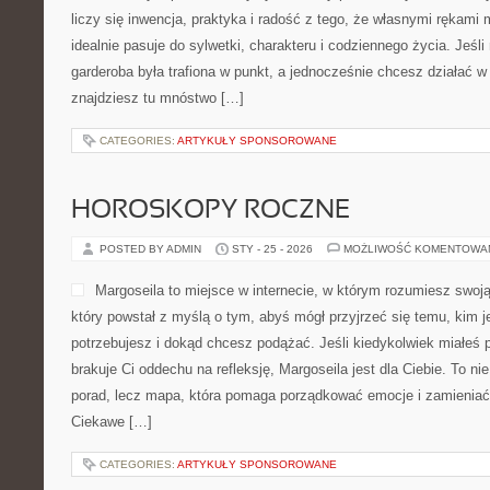
liczy się inwencja, praktyka i radość z tego, że własnymi rękami
idealnie pasuje do sylwetki, charakteru i codziennego życia. Jeśl
garderoba była trafiona w punkt, a jednocześnie chcesz działać
znajdziesz tu mnóstwo […]
CATEGORIES:
ARTYKUŁY SPONSOROWANE
HOROSKOPY ROCZNE
POSTED BY ADMIN
STY - 25 - 2026
MOŻLIWOŚĆ KOMENTOWA
Margoseila to miejsce w internecie, w którym rozumiesz swoj
który powstał z myślą o tym, abyś mógł przyjrzeć się temu, kim j
potrzebujesz i dokąd chcesz podążać. Jeśli kiedykolwiek miałeś 
brakuje Ci oddechu na refleksję, Margoseila jest dla Ciebie. To ni
porad, lecz mapa, która pomaga porządkować emocje i zamieniać
Ciekawe […]
CATEGORIES:
ARTYKUŁY SPONSOROWANE