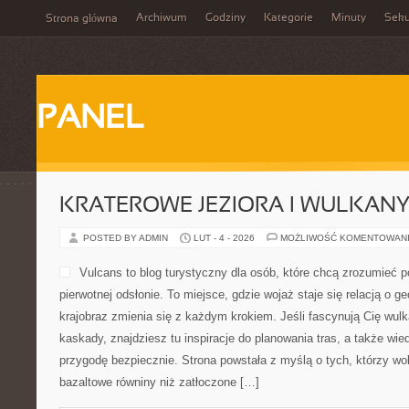
Archiwum
Godziny
Kategorie
Minuty
Sek
Strona główna
PANEL
KRATEROWE JEZIORA I WULKAN
POSTED BY ADMIN
LUT - 4 - 2026
MOŻLIWOŚĆ KOMENTOWAN
Vulcans to blog turystyczny dla osób, które chcą zrozumieć po
pierwotnej odsłonie. To miejsce, gdzie wojaż staje się relacją o ge
krajobraz zmienia się z każdym krokiem. Jeśli fascynują Cię wulk
kaskady, znajdziesz tu inspiracje do planowania tras, a także wi
przygodę bezpiecznie. Strona powstała z myślą o tych, którzy wo
bazaltowe równiny niż zatłoczone […]