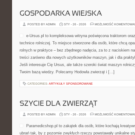
GOSPODARKA WIEJSKA
POSTED BY ADMIN
STY - 26 - 2026
MOŻLIWOŚĆ KOMENTOWA
e-Ursus.pl to kompleksowa witryna poświęcona traktorom ora
technice rolniczej. To miejsce stworzone dla osób, które chcą o
rolnych w praktyce – bez zbędnego nadęcia, za to z naciskiem na
treści zarówno dla nowych użytkowników maszyn, jak i dla prakty
Jeśli interesuje Cię Ursus, ale także szeroki świat maszyn rolnic
Twoim bazą wiedzy. Polecamy Hodowla zwierząt i […]
CATEGORIES:
ARTYKUŁY SPONSOROWANE
SZYCIE DLA ZWIERZĄT
POSTED BY ADMIN
STY - 26 - 2026
MOŻLIWOŚĆ KOMENTOWA
Paramedicshop.pl to zakątek dla osób, które kochają kreatyw
ubrań tak, by z pozornie zwykłych rzeczy powstawały unikalne styl