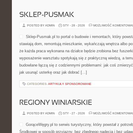
SKLEP-PUSMAK
POSTED BY ADMIN
STY - 28 - 2026
MOŻLIWOŚĆ KOMENTOWA
Sklep-Pusmak.pl to portal o budowie i remontach, który powst
stawiają dom, remontują mieszkanie, wykańczają wnętrza albo p
że każda praca wykonana na działce będzie zrobiona bez fuszerki
wyposażenie warsztatu spotykają się z praktyczną wiedzą, a tem
budowlane łączą się z codziennymi problemami: jak coś zmierzy
jak usunąć usterkę oraz jak dobrać […]
CATEGORIES:
ARTYKUŁY SPONSOROWANE
REGIONY WINIARSKIE
POSTED BY ADMIN
STY - 27 - 2026
MOŻLIWOŚĆ KOMENTOWA
GorąceWęgry.pl to serwis turystyczny, który powstał z potrz
Środkowej w sposób przyjazny, bez zbędnego nadęcia i bez udaw