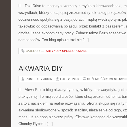
Taxi Drive to magazyn tworzony z myślą o kierowcach taxi, m
wszystkich, którzy chcą lepiej zrozumieć rynek usług przejazdów
codzienność spotyka się z pasją do aut i mądrą wiedzą o tym, ja
taksówka: od dopasowania pojazdu, przez kontakt z pasażerem, 
drodze i sens ekonomiczny pracy. Zobacz także Bezpieczeństwo 
samochodów. Ten blog opisuje taxi nie […]
CATEGORIES:
ARTYKUŁY SPONSOROWANE
AKWARIA DIY
POSTED BY ADMIN
LUT - 2 - 2026
MOŻLIWOŚĆ KOMENTOWAN
Akwa-Pro to blog akwarystyczny, w którym akwarystyka jest 
praktycznej. To miejsce dla osób, które chcą zrozumieć temat b
za to z naciskiem na realne rozwiązania. Strona skupia się na ty
akwarium słodkowodne w sposób stabilny, niezależnie od tego, cz
masz już za sobą pierwsze próby. Ciekawe kategorie dla wszystk
Choroby Rybek i […]