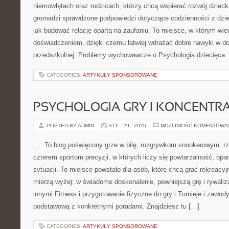
niemowlętach oraz rodzicach, którzy chcą wspierać rozwój dziec
gromadzi sprawdzone podpowiedzi dotyczące codzienności z dziec
jak budować relację opartą na zaufaniu. To miejsce, w którym wie
doświadczeniem, dzięki czemu łatwiej wdrażać dobre nawyki w d
przedszkolnej. Problemy wychowawcze o Psychologia dziecięca. 
CATEGORIES:
ARTYKUŁY SPONSOROWANE
PSYCHOLOGIA GRY I KONCENTR
POSTED BY ADMIN
STY - 29 - 2026
MOŻLIWOŚĆ KOMENTOWA
To blog poświęcony grze w bilę, rozgrywkom snookerowym, r
czterem sportom precyzji, w których liczy się powtarzalność, opa
sytuacji. To miejsce powstało dla osób, które chcą grać rekreacyjni
mierzą wyżej: w świadome doskonalenie, pewniejszą grę i rywali
innymi Fitness i przygotowanie fizyczne do gry i Turnieje i zawod
podstawową z konkretnymi poradami. Znajdziesz tu […]
CATEGORIES:
ARTYKUŁY SPONSOROWANE