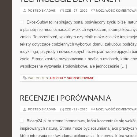
TECHNOLOGIE DLA PLANETY
POSTED BY ADMIN
CZE - 27 - 2026
MOŻLIWOŚĆ KOMENTOWA
Ekos-Sułów to inspirujący portal poświęcony życiu bliżej natur
o planetę nie musi oznaczać wielkich wyrzeczeń, skomplikowany
zmian. To przestrzeń, w którym czytelnik może znaleźć inspiracje
teksty dotyczące codziennych wyborów, domu, zakupów, podróży, 
recyklingu, przyrody i nowoczesnych rozwiązań wspierających ba
życia. Strona została przygotowana z myślą o osobach, które chc
współczesne wyzwania środowiskowe, ale jednocześnie […]
CATEGORIES:
ARTYKUŁY SPONSOROWANE
RECENZJE I PORÓWNANIA
POSTED BY ADMIN
CZE - 21 - 2026
MOŻLIWOŚĆ KOMENTOWA
Bioarp24.pl to strona internetowa, która koncentruje się wok
inspirowanych naturą. Strona może być rozumiana jako praktyczne
które interesują się świadomą pielęgnacją. To serwis, która wpisu