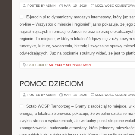
POSTED BY ADMIN
MAR - 15 - 2026
MOŻLIWOŚĆ KOMENTOWA
E-jarocin.pl to dynamiczny magazyn internetowy, który już s
on-line – Wszystko o mieście i regionie!” jasno pokazuje, że jego
najważniejszych informacji o Jarocinie oraz szerzej o okolicznyc
regionie. To miejsce, w którym lokalność łączy się z użytkowym 
turystykę, kulturę, wydarzenia, historię i zwyczajne sprawy mies
odwiedzających. Już na poziomie struktury widać, że jest to plat
CATEGORIES:
ARTYKUŁY SPONSOROWANE
POMOC DZIECIOM
POSTED BY ADMIN
MAR - 14 - 2026
MOŻLIWOŚĆ KOMENTOWA
Sztab WOŚP Tarnobrzeg – Gramy z radością! to miejsce, w k
energią, a lokalna zbiorowość pokazuje, że wspólne działanie ma 
zwykła strona o wydarzeniach, ale wirtualny punkt skupione wokół
zaangażowania i budowania atmosfery, która jednoczy mieszkańc