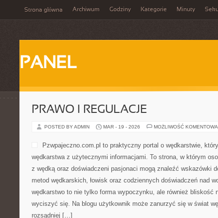
Archiwum
Godziny
Kategorie
Minuty
Sek
Strona główna
PANEL
PRAWO I REGULACJE
POSTED BY ADMIN
MAR - 19 - 2026
MOŻLIWOŚĆ KOMENTOWA
Pzwpajeczno.com.pl to praktyczny portal o wędkarstwie, któr
wędkarstwa z użytecznymi informacjami. To strona, w którym oso
z wędką oraz doświadczeni pasjonaci mogą znaleźć wskazówki d
metod wędkarskich, łowisk oraz codziennych doświadczeń nad wo
wędkarstwo to nie tylko forma wypoczynku, ale również bliskość n
wyciszyć się. Na blogu użytkownik może zanurzyć się w świat wę
rozsądniej […]