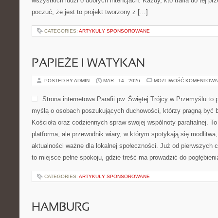
wszystkich ludzi o dobrych intencjach. Każdy, kto trafia do tej pr
poczuć, że jest to projekt tworzony z […]
CATEGORIES:
ARTYKUŁY SPONSOROWANE
PAPIEŻE I WATYKAN
POSTED BY ADMIN
MAR - 14 - 2026
MOŻLIWOŚĆ KOMENTOWA
Strona internetowa Parafii pw. Świętej Trójcy w Przemyślu to 
myślą o osobach poszukujących duchowości, którzy pragną być bl
Kościoła oraz codziennych spraw swojej wspólnoty parafialnej. To 
platforma, ale przewodnik wiary, w którym spotykają się modlitwa,
aktualności ważne dla lokalnej społeczności. Już od pierwszych 
to miejsce pełne spokoju, gdzie treść ma prowadzić do pogłębieni
CATEGORIES:
ARTYKUŁY SPONSOROWANE
HAMBURG