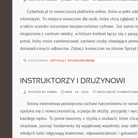
Cyberhub.pl to nowoczesna platforma online, która w pełni od
informatyki. To miejsce stworzone dla osób, które chcą zgłębiać 
a także szeroko rozumiane bezpieczeństwo cyfrowe. Już sama n
skojarzenia z centrum wiedzy, w którym konkret łączy się z pasj
portal, który może zainteresować zarówno osoby stawiające pierwsz
doświadczonych odbiorców. Zobacz koniecznie na stronie Sprzęt
CATEGORIES:
ARTYKUŁY SPONSOROWANE
INSTRUKTORZY I DRUŻYNOWI
POSTED BY ADMIN
MAR - 16 - 2026
MOŻLIWOŚĆ KOMENTOWA
Strona internetowa poświęcona ruchowi harcerskiemu to serwi
spotyka się z nowoczesnością, a pasja do służby, przygody i wyc
każdego wpisu. To portal tworzony z myślą o osobach, które chcą
skautowe, poznać fundamenty tej wyjątkowej wspólnoty oraz odkry
młodych ludzi odgrywają braterstwo, odpowiedzialność i gotowość 