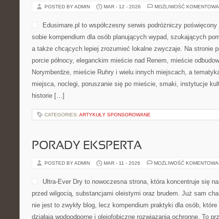
POSTED BY ADMIN
MAR - 12 - 2026
MOŻLIWOŚĆ KOMENTOWA
Edusimare.pl to współczesny serwis podróżniczy poświęcony
sobie kompendium dla osób planujących wypad, szukających pom
a także chcących lepiej zrozumieć lokalne zwyczaje. Na stronie poj
porcie północy, eleganckim mieście nad Renem, mieście odbudowa
Norymberdze, mieście Ruhry i wielu innych miejscach, a tematy
miejsca, noclegi, poruszanie się po mieście, smaki, instytucje kult
historie […]
CATEGORIES:
ARTYKUŁY SPONSOROWANE
PORADY EKSPERTA
POSTED BY ADMIN
MAR - 11 - 2026
MOŻLIWOŚĆ KOMENTOWA
Ultra-Ever Dry to nowoczesna strona, która koncentruje się na
przed wilgocią, substancjami oleistymi oraz brudem. Już sam cha
nie jest to zwykły blog, lecz kompendium praktyki dla osób, które 
działają wodoodporne i olejofobiczne rozwiązania ochronne. To prz