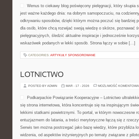
Wenus to ciekawy blog poświęcony pielęgnacji, który skupia s
jest ważne każdego dnia: na dobrym samopoczuciu, na codziennyc
odkrywaniu sposobów, dzięki którym można poczuć się bardziej p
dla osób, które chcą rozwijać swoją wiedzę o skórze, poznawać ś
pielęgnacyjnych, śledzić aktualne inspiracje i jednocześnie korz
wskazówek podanych w lekki sposób. Strona łączy w sobie […]
CATEGORIES:
ARTYKUŁY SPONSOROWANE
LOTNICTWO
POSTED BY ADMIN
MAR - 17 - 2026
MOŻLIWOŚĆ KOMENTOWA
Podkarpackie Powiązanie Kooperacyjne – Lotnictwo ultralekki
się strona internetowa, która koncentruje się na inspirującym świe
lekkimi statkami powietrznymi. To portal, w którym nowoczesne r
entuzjazmem do latania, a treści merytoryczne łączą się z rzec
Serwis ten można postrzegać jako bazę wiedzy, które przybliża lo
widzenia, od aspektów inżynieryjnych po tematy związane z pilo